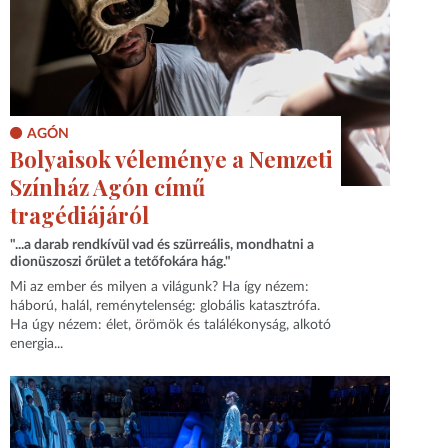
AGÓN
Bolyaisok véleménye a Nemzeti
Színház Agón című
tragédiájáról
"...a darab rendkívül vad és szürreális, mondhatni a
dionüszoszi őrület a tetőfokára hág."
Mi az ember és milyen a világunk? Ha így nézem:
háború, halál, reménytelenség: globális katasztrófa.
Ha úgy nézem: élet, örömök és találékonyság, alkotó
energia...