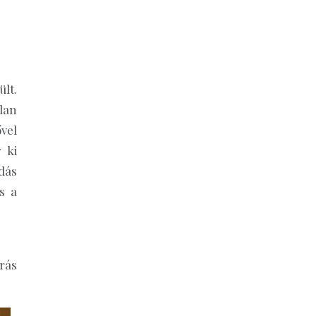
lt.
lan
vel
 ki
dás
s a
rás