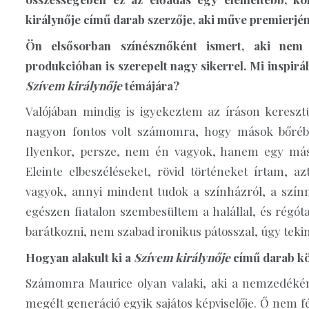
királynője című darab szerzője, aki műve premierjén
Ön elsősorban színésznőként ismert, aki nem c
produkcióban is szerepelt nagy sikerrel. Mi inspirált
Szívem királynője
témájára?
Valójában mindig is igyekeztem az íráson kereszt
nagyon fontos volt számomra, hogy mások bőrébe 
Ilyenkor, persze, nem én vagyok, hanem egy mási
Eleinte elbeszéléseket, rövid történeket írtam,
vagyok, annyi mindent tudok a színházról, a szín
egészen fiatalon szembesültem a halállal, és régót
barátkozni, nem szabad ironikus pátosszal, úgy tekinten
Hogyan alakult ki a
Szívem királynője
című darab kö
Számomra Maurice olyan valaki, aki a nemzedékéne
megélt generáció egyik sajátos képviselője. Ő nem fé