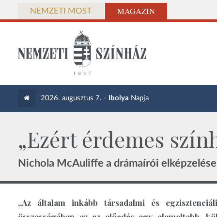
MAGAZIN
NEMZETI MOST
2026. augusztus 7. -
Ibolya
Napja
„Ezért érdemes szính
Nichola McAuliffe a drámaírói elképzelése
„Az általam inkább társadalmi és egzisztenciá
összességében ez az előadás egy elemeltebb, kö