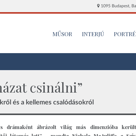
1095 Budapest, Baj
MŰSOR
INTERJÚ
PORTRÉ
ázat csinálni”
kről és a kellemes csalódásokról
lis drámaként ábrázolt világ más dimenzióba kerül
ltői látomás lett” – mondta
Nichola McAuliffe, a Szí