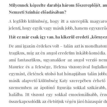
Milyennek képzelte darabja három főszereplőjét, am
Nemzeti Színház előadásában?
A legfőbb különbség, hogy itt a szereplők magyar
jelenti, hogy egyik vagy másik jobb, hanem egyszerű
Hát ez már csak így van, ha kikerül eredeti „környez
De ami igazán érdekes volt – talán azt is mondhatom
tragikus, míg az én angol eredetim inkább komédia. 
ami fantasztikus, ugyanakkor az angol verzió nem 
Maurice és a felesége, Helena viszonyával foglalko
egymást, életének utolsó hat hónapjában talán jobb
másik alapvető különbség Katy szerepében érhető 
szememben az ápolónő figurája sokkal szikárabb, 
halálba. Itt viszont egy sokkal emocionálisabb, érz
összekapcsolódik az életútjuk végén járó házaspár d