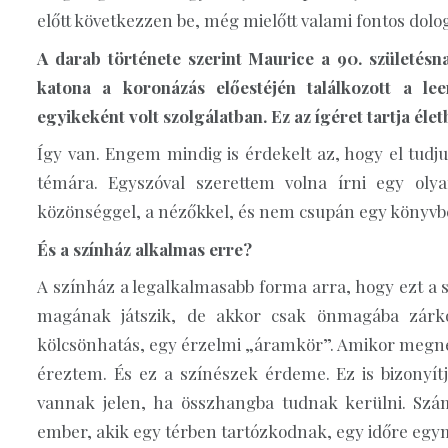
előtt következzen be, még mielőtt valami fontos dolo
A darab története szerint Maurice a 90. születésnap
katona a koronázás előestéjén találkozott a le
egyikeként volt szolgálatban. Ez az ígéret tartja élet
Így van. Engem mindig is érdekelt az, hogy el tudju
témára. Egyszóval szerettem volna írni egy oly
közönséggel, a nézőkkel, és nem csupán egy könyvben
És a színház alkalmas erre?
A színház a legalkalmasabb forma arra, hogy ezt a s
magának játszik, de akkor csak önmagába zárkóz
kölcsönhatás, egy érzelmi „áramkör”. Amikor megné
éreztem. És ez a színészek érdeme. Ez is bizony
vannak jelen, ha összhangba tudnak kerülni. Sz
ember, akik egy térben tartózkodnak, egy időre eg