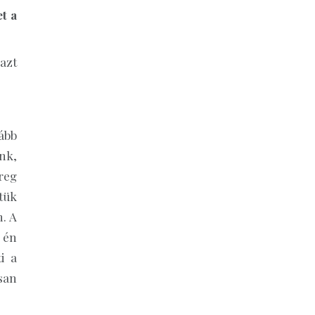
t a
azt
ább
nk,
reg
tük
. A
 én
i a
san