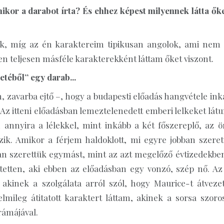
ikor a darabot írta? És ehhez képest milyennek látta őke
ok, míg az én karaktereim tipikusan angolok, ami nem 
en teljesen másféle karakterekként láttam őket viszont.
etéből” egy darab...
, zavarba ejtő –, hogy a budapesti előadás hangvétele ink
Az itteni előadásban lemeztelenedett emberi lelkeket látu
annyira a lélekkel, mint inkább a két főszereplő, az ö
zik. Amikor a férjem haldoklott, mi egyre jobban szeret
an szerettük egymást, mint az azt megelőző évtizedekben
tetten, aki ebben az előadásban egy vonzó, szép nő. Az
akinek a szolgálata arról szól, hogy Maurice-t átvezet
elmileg átitatott karaktert láttam, akinek a sorsa szoro
rámájával.