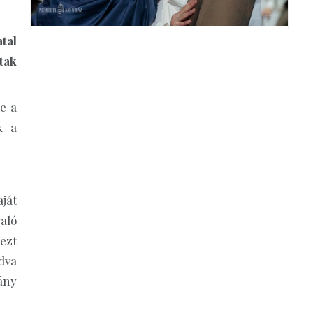
tal
tak
e a
k a
ját
aló
ezt
dva
ány