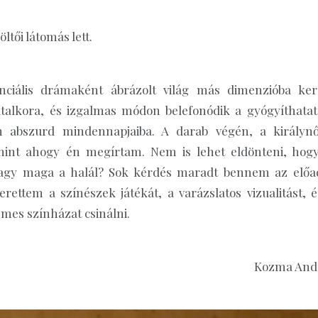
tői látomás lett.
nciális drámaként ábrázolt világ más dimenzióba kerü
atalkora, és izgalmas módon belefonódik a gyógyíthatat
 abszurd mindennapjaiba. A darab végén, a királynő
z, mint ahogy én megírtam. Nem is lehet eldönteni, hogy
 vagy maga a halál? Sok kérdés maradt bennem az előa
rettem a színészek játékát, a varázslatos vizualitást, é
mes színházat csinálni.
Kozma And