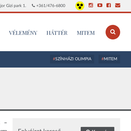
or Gizi park 1.
+361/476-6800
VÉLEMÉNY
HÁTTÉR
MITEM
SZÍNHÁZI OLIMPIA
MITEM
t –
vem