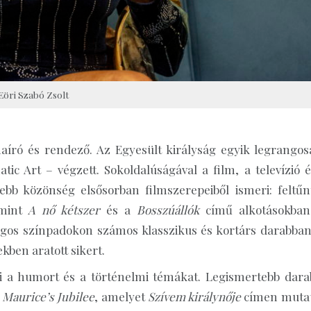
Eöri Szabó Zsolt
aíró és rendező. Az Egyesült királyság egyik legrangos
c Art – végzett. Sokoldalúságával a film, a televízió é
sebb közönség elsősorban filmszerepeiből ismeri: feltű
amint
A nő kétszer
és a
Bosszúállók
című alkotásokban 
ngos színpadokon számos klasszikus és kortárs darabban
ben aratott sikert.
i a humort és a történelmi témákat. Legismertebb darab
a
Maurice’s Jubilee
, amelyet
Szívem királynője
címen mutat