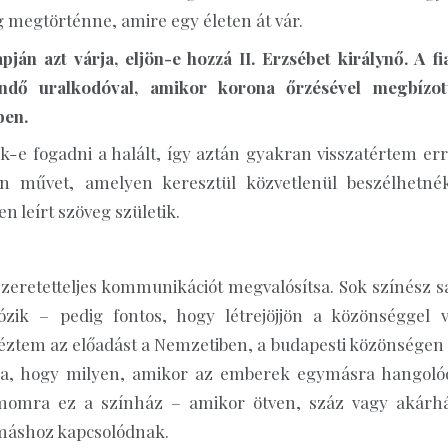
g megtörténne, amire egy életen át vár.
ján azt várja, eljön-e hozzá II. Erzsébet királynő. A fia
endő uralkodóval, amikor korona őrzésével megbízot
ben.
k-e fogadni a halált, így aztán gyakran visszatértem err
an művet, amelyen keresztül közvetlenül beszélhetné
 leírt szöveg születik.
zeretetteljes kommunikációt megvalósítsa. Sok színész sa
ik – pedig fontos, hogy létrejöjjön a közönséggel v
ztem az előadást a Nemzetiben, a budapesti közönségen 
ítja, hogy milyen, amikor az emberek egymásra hangoló
ámomra ez a színház – amikor ötven, száz vagy akárh
ymáshoz kapcsolódnak.