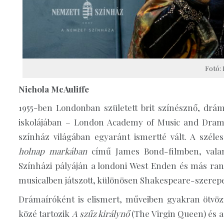
Fotó: 
Nichola McAuliffe
1955-ben Londonban született brit színésznő, drám
iskolájában – London Academy of Music and Dramati
színház világában egyaránt ismertté vált. A széle
holnap markában
című James Bond-filmben, val
Színházi pályáján a londoni West Enden és más ra
musicalben játszott, különösen Shakespeare-szerepek
Drámaíróként is elismert, műveiben gyakran ötvöz
közé tartozik
A szűz királynő
(The Virgin Queen) és 