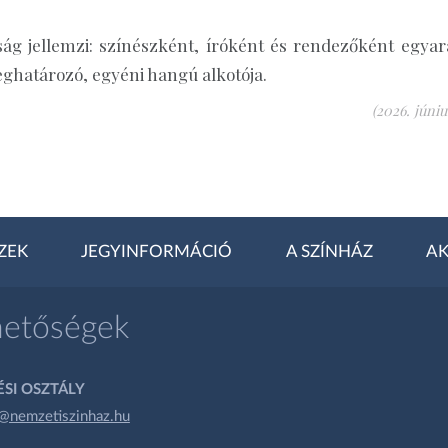
ság jellemzi: színészként, íróként és rendezőként egyar
eghatározó, egyéni hangú alkotója.
(2026. júniu
ZEK
JEGYINFORMÁCIÓ
A SZÍNHÁZ
AK
hetőségek
SI OSZTÁLY
@nemzetiszinhaz.hu