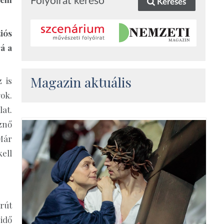
Folyóirat kereső
Keresés
iós
rá a
Magazin aktuális
 is
ok.
at.
znő
Már
ell
rút
idő