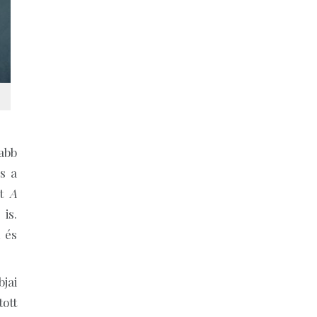
abb
s a
nt
A
is.
 és
jai
ott