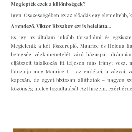
Meglepték ezek a különbségek?
Igen. Összességében ez az előadás egy elemeltebb, köl
A rendező, Viktor Rizsakov ezt is belelátta...
És így az általam inkább társadalmi és egziszte
Megjelenik a két főszereplő, Maurice és Helena fi
betegség végkimenetelét váró házaspár drámaian
eljátszott találkozás itt teljesen más irányt ves
látogatja meg Maurice-t – az emlékei, a vágyai,
kapcsán, de egyet biztosan állíthatok – nagyon sze
közönség meleg fogadtatását. Azt hiszem, ezért érde