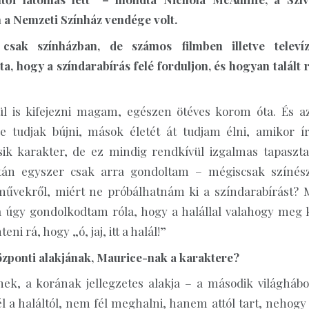
 a Nemzeti Színház vendége volt.
sak színházban, de számos filmben illetve televíz
a, hogy a színdarabírás felé forduljon, és hogyan talált 
ül is kifejezni magam, egészen ötéves korom óta. És az
tudjak bújni, mások életét át tudjam élni, amikor ír
k karakter, de ez mindig rendkívül izgalmas tapasztal
 aztán egyszer csak arra gondoltam – mégiscsak színés
művekről, miért ne próbálhatnám ki a színdarabírást? 
a úgy gondolkodtam róla, hogy a halállal valahogy meg k
i rá, hogy „ó, jaj, itt a halál!”
zponti alakjának, Maurice-nak a karaktere?
k, a korának jellegzetes alakja – a második világhábo
l a haláltól, nem fél meghalni, hanem attól tart, nehogy 