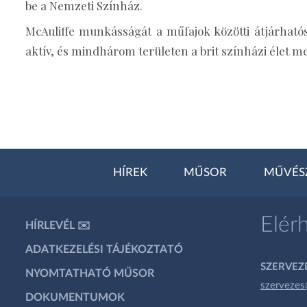
be a Nemzeti Színház.
McAuliffe munkásságát a műfajok közötti átjárható
aktív, és mindhárom területen a brit színházi élet m
HÍREK
MŰSOR
MŰVÉS
Elér
HÍRLEVÉL ✉️
ADATKEZELÉSI TÁJÉKOZTATÓ
SZERVEZÉ
NYOMTATHATÓ MŰSOR
szervezes
DOKUMENTUMOK