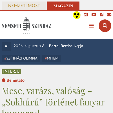
MAGAZIN
NEMZETI MOST
2026. augusztus 6. -
Berta, Bettina
Napja
SZÍNHÁZI OLIMPIA
MITEM
INTERJÚ
Bemutató
Mese, varázs, valóság -
„Sokhúrú” történet fanyar