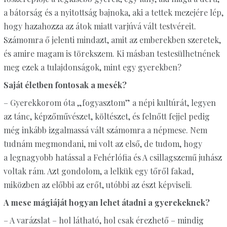
a bátorság és a nyitottság bajnoka, aki a tettek mezejére lép,
hogy hazahozza az átok miatt varjúvá vált testvéreit.
Számomra ő jelenti mindazt, amit az emberekben szeretek,
és amire magam is törekszem. Ki másban testesülhetnének
meg ezek a tulajdonságok, mint egy gyerekben?
Saját életben fontosak a mesék?
– Gyerekkorom óta „fogyasztom” a népi kultúrát, legyen
az tánc, képzőművészet, költészet, és felnőtt fejjel pedig
még inkább izgalmassá vált számomra a népmese. Nem
tudnám megmondani, mi volt az első, de tudom, hogy
a legnagyobb hatással a Fehérlófia és A csillagszemű juhász
voltak rám. Azt gondolom, a lelkük egy tőről fakad,
miközben az előbbi az erőt, utóbbi az észt képviseli.
A mese mágiáját hogyan lehet átadni a gyerekeknek?
– A varázslat – hol látható, hol csak érezhető – mindig