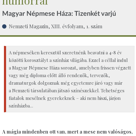
humorral
Magyar Népmese Háza: Tizenkét varjú
Nemzeti Magazin, XIII. évfolyam, 1. szám
A népmeséken keresztül szeretnénk beavatni a 4-8 év
közötti korosztályt a színház világába. Ezzel a céllal indul
a Magyar Népmese Háza sorozat, amelyben frissen végzett
vagy még diploma előtt álló rendezők, tervezők,
dramaturgok dolgoznak még egyetemre járó vagy már
a Nemzeti társulatában játszó színészekkel. Tehetséges
fiatalok mesélnek gyerekeknek – aki nem hiszi, járjon
színházba…
A mágia mindenben ott van, mert a mese nem valóságos,