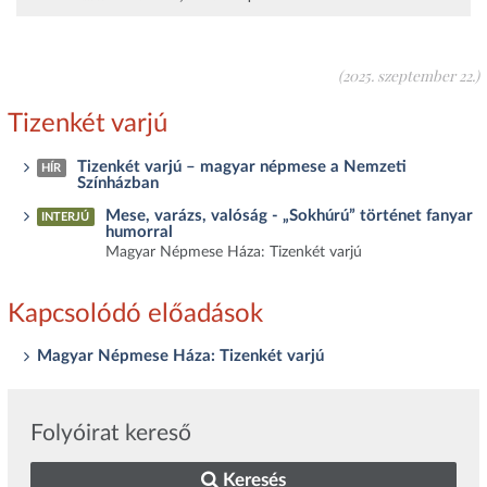
(2025. szeptember 22.)
Tizenkét varjú
Tizenkét varjú – magyar népmese a Nemzeti
HÍR
Színházban
Mese, varázs, valóság - „Sokhúrú” történet fanyar
INTERJÚ
humorral
Magyar Népmese Háza: Tizenkét varjú
Kapcsolódó előadások
Magyar Népmese Háza: Tizenkét varjú
Folyóirat kereső
Keresés