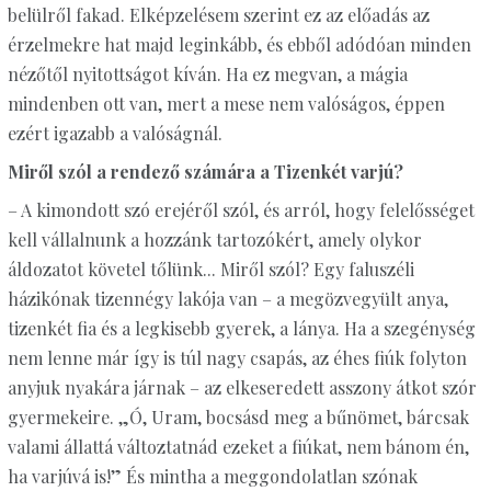
belülről fakad. Elképzelésem szerint ez az előadás az
érzelmekre hat majd leginkább, és ebből adódóan minden
nézőtől nyitottságot kíván. Ha ez megvan, a mágia
mindenben ott van, mert a mese nem valóságos, éppen
ezért igazabb a valóságnál.
Miről szól a rendező számára a Tizenkét varjú?
– A kimondott szó erejéről szól, és arról, hogy felelősséget
kell vállalnunk a hozzánk tartozókért, amely olykor
áldozatot követel tőlünk... Miről szól? Egy faluszéli
házikónak tizennégy lakója van – a megözvegyült anya,
tizenkét fia és a legkisebb gyerek, a lánya. Ha a szegénység
nem lenne már így is túl nagy csapás, az éhes fiúk folyton
anyjuk nyakára járnak – az elkeseredett asszony átkot szór
gyermekeire. „Ó, Uram, bocsásd meg a bűnömet, bárcsak
valami állattá változtatnád ezeket a fiúkat, nem bánom én,
ha varjúvá is!” És mintha a meggondolatlan szónak