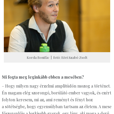
Korda Bonifác | fotó: Eöri Szabó Zsolt
Mi fogta meg leginkább ebben a mesében?
– Hogy milyen nagy érzelmi amplitúdón mozog a történet.
Én magam elég szorongó, borúlátó ember vagyok, és ezért
folyton keresem, mi az, ami reményt és fényt hoz
a sötétségbe, hogy egyensúlyban tartsam az életem. A mese
főszereplője a legkisebb gyerek, egy lány, aki maga a derű,