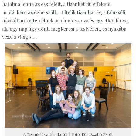
hatalma lenne az ész felett, a tizenkét fiú éjfekete
madárként az égbe száll… Eltelik tizenhat év, a faluszéli
házikóban ketten élnek: a bánatos anya és egyetlen lánya,
aki egy nap úgy dönt, megkeresi a testvéreit, és nyakába
veszi a világot…
A Tizenkét varjú alkotói | fotó: Eöri Szabó Zsolt