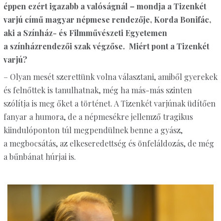
éppen ezért igazabb a valóságnál – mondja a Tizenkét
varjú című magyar népmese rendezője, Korda Bonifác,
aki a Színház- és Filmművészeti Egyetemen
a színházrendezői szak végzőse. Miért pont a Tizenkét
varjú?
– Olyan mesét szerettünk volna választani, amiből gyerekek
és felnőttek is tanulhatnak, még ha más-más szinten
szólítja is meg őket a történet. A Tizenkét varjúnak üdítően
fanyar a humora, de a népmesékre jellemző tragikus
kiindulóponton túl megpendülnek benne a gyász,
a megbocsátás, az elkeseredettség és önfeláldozás, de még
a bűnbánat húrjai is.