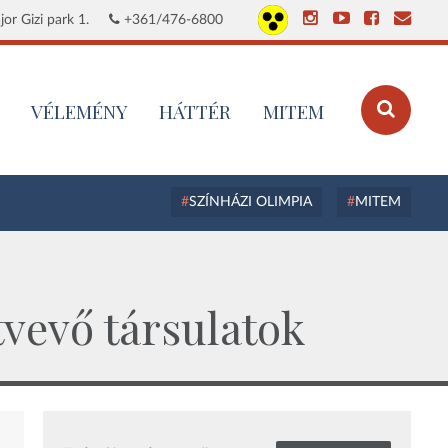
or Gizi park 1.
+361/476-6800
VÉLEMÉNY
HÁTTÉR
MITEM
SZÍNHÁZI OLIMPIA
MITEM
tvevő társulatok