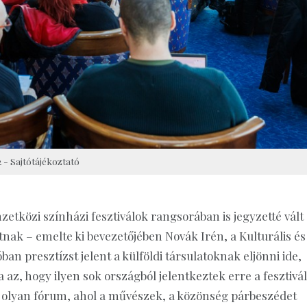
- Sajtótájékoztató
zetközi színházi fesztiválok rangsorában is jegyzetté vált
nak – emelte ki bevezetőjében Novák Irén, a Kulturális és
an presztízst jelent a külföldi társulatoknak eljönni ide,
z, hogy ilyen sok országból jelentkeztek erre a fesztivál
y olyan fórum, ahol a művészek, a közönség párbeszédet