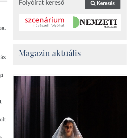
Folyóirat kereső
Keresés
on.
Magazin aktuális
ház
gi
t
olt
e,