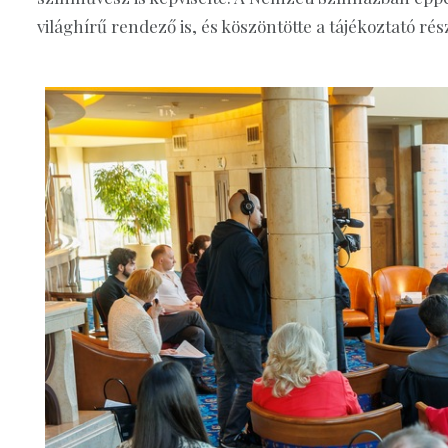
világhírű rendező is, és köszöntötte a tájékoztató rész