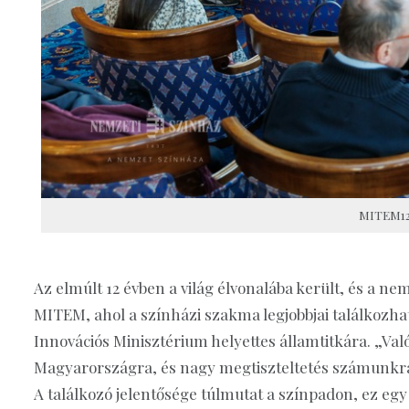
MITEM12 
Az elmúlt 12 évben a világ élvonalába került, és a nem
MITEM, ahol a színházi szakma legjobbjai találkozhat
Innovációs Minisztérium helyettes államtitkára. „Valób
Magyarországra, és nagy megtiszteltetés számunkra a
A találkozó jelentősége túlmutat a színpadon, ez eg