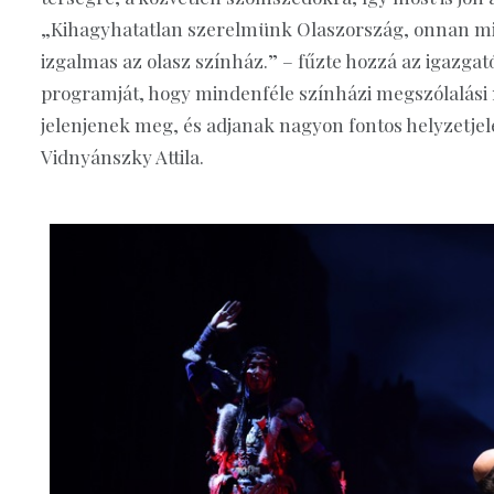
„Kihagyhatatlan szerelmünk Olaszország, onnan min
izgalmas az olasz színház.” – fűzte hozzá az igazga
programját, hogy mindenféle színházi megszólalási
jelenjenek meg, és adjanak nagyon fontos helyzetjelen
Vidnyánszky Attila.