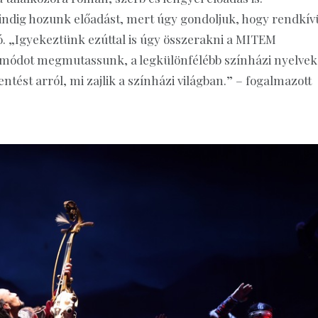
dig hozunk előadást, mert úgy gondoljuk, hogy rendkív
tó. „Igyekeztünk ezúttal is úgy összerakni a MITEM
 módot megmutassunk, a legkülönfélébb színházi nyelvek
tést arról, mi zajlik a színházi világban.” – fogalmazott