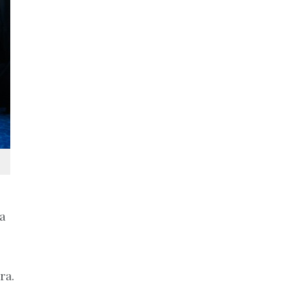
 a
ra.