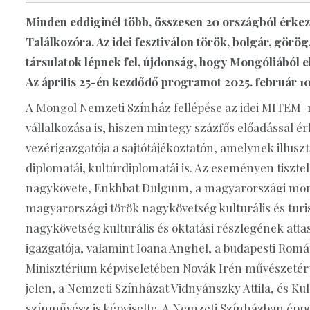
Minden eddiginél több, összesen 20 országból érke
Találkozóra. Az idei fesztiválon török, bolgár, görög,
társulatok lépnek fel, újdonság, hogy Mongóliából e
Az április 25-én kezdődő programot 2025. február 1
A Mongol Nemzeti Színház fellépése az idei MITEM
vállalkozása is, hiszen mintegy százfős előadással 
vezérigazgatója a sajtótájékoztatón, amelynek illuszt
diplomatái, kultúrdiplomatái is. Az eseményen tiszt
nagykövete, Enkhbat Dulguun, a magyarországi mon
magyarországi török nagykövetség kulturális és turis
nagykövetség kulturális és oktatási részlegének attas
igazgatója, valamint Ioana Anghel, a budapesti Román 
Minisztérium képviseletében Novák Irén művészetért 
jelen, a Nemzeti Színházat Vidnyánszky Attila, és Ku
színművész is képviselte. A Nemzeti Színházban éppen