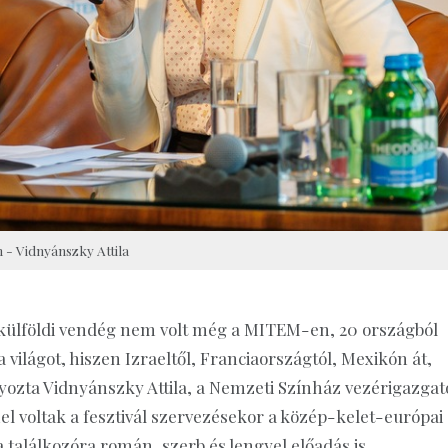
 - Vidnyánszky Attila
e külföldi vendég nem volt még a MITEM-en, 20 országból
 világot, hiszen Izraeltől, Franciaországtól, Mexikón át,
lyozta Vidnyánszky Attila, a Nemzeti Színház vezérigazgató
el voltak a fesztivál szervezésekor a közép-kelet-európai
 találkozóra román, szerb és lengyel előadás is.