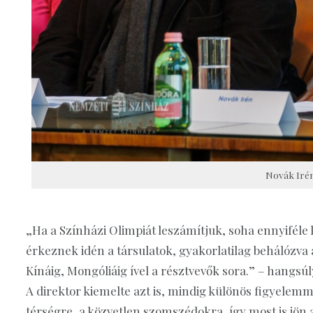
Novák Irén
„Ha a Színházi Olimpiát leszámítjuk, soha ennyifél
érkeznek idén a társulatok, gyakorlatilag behálózva a
Kínáig, Mongóliáig ível a résztvevők sora.” – hangsú
A direktor kiemelte azt is, mindig különös figyelemm
térségre, a közvetlen szomszédokra, így most is jön a