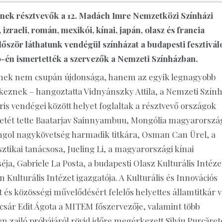
znek résztvevők a 12. Madách Imre Nemzetközi Színházi
 izraeli, román, mexikói, kínai, japán, olasz és francia
lőször láthatunk vendégül színházat a budapesti fesztivál
0-én ismertették a szervezők a Nemzeti Színházban.
-nek nem csupán újdonsága, hanem az egyik legnagyobb
érkeznek – hangoztatta Vidnyánszky Attila, a Nemzeti Szín
ris vendégei között helyet foglaltak a résztvevő országok
eletét tette Baatarjav Sainnyambuu, Mongólia magyarorszá
gol nagykövetség harmadik titkára, Osman Can Ürel, a
ztikai tanácsosa, Jueling Li, a magyarországi kínai
éja, Gabriele La Posta, a budapesti Olasz Kulturális Intéze
Kulturális Intézet igazgatója. A Kulturális és Innovációs
és közösségi művelődésért felelős helyettes államtitkár v
lcsár Edit Ágota a MITEM főszervezője, valamint több
 zajló próbájáról rövid időre megérkezett Silviu Purcăret