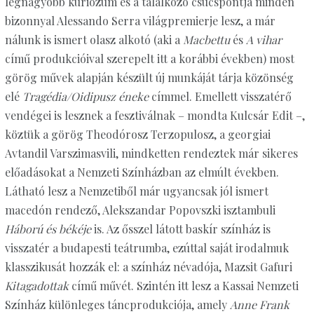
legnagyobb kuriózum és a találkozó csúcspontja minden
bizonnyal Alessando Serra világpremierje lesz, a már
nálunk is ismert olasz alkotó (aki a
Macbettu
és
A vihar
című produkcióival szerepelt itt a korábbi években) most
görög művek alapján készült új munkáját tárja közönség
elé
Tragédia/Oidipusz
éneke
címmel. Emellett visszatérő
vendégei is lesznek a fesztiválnak – mondta Kulcsár Edit –,
köztük a görög Theodórosz Terzopulosz, a georgiai
Avtandil Varszimasvili, mindketten rendeztek már sikeres
előadásokat a Nemzeti Színházban az elmúlt években.
Látható lesz a Nemzetiből már ugyancsak jól ismert
macedón rendező, Alekszandar Popovszki isztambuli
Háború és békéje
is. Az ősszel látott baskír színház is
visszatér a budapesti teátrumba, ezúttal saját irodalmuk
klasszikusát hozzák el: a színház névadója, Mazsit Gafuri
Kitagadottak
című művét. Szintén itt lesz a Kassai Nemzeti
Színház különleges táncprodukciója, amely
Anne Frank