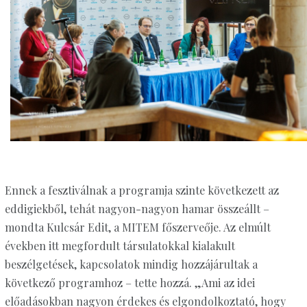
Ennek a fesztiválnak a programja szinte következett az
eddigiekből, tehát nagyon-nagyon hamar összeállt –
mondta Kulcsár Edit, a MITEM főszerveője. Az elmúlt
években itt megfordult társulatokkal kialakult
beszélgetések, kapcsolatok mindig hozzájárultak a
következő programhoz – tette hozzá. „Ami az idei
előadásokban nagyon érdekes és elgondolkoztató, hogy