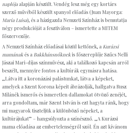
naplója
alapján készült. Vendég lesz még egy kortárs
szerző művéből készült spanyol előadás (Juan Mayorga:
María Luisa
), és a házigazda Nemzeti Színház is bemutatja
négy produkcióját a fesztiválon – ismertette a MITEM
főszervezője.
A Nemzeti Színház előadásai közül kettőnek, a
Kurázsi
mamának
és a
Bakkhánsnőknek
is főszereplője Szűcs Nelli
Jászai Mari-díjas színművész, aki a találkozó kapcsán arról
beszélt, mennyire fontos a kultúrák egymásra hatása.
„Látva itt a koronázási palástunkat, látva a képeket,
amelyek a Szent Korona képeit ábrázolják, hallgatva Rusz
Milánék ismerős és ismeretlen dallamokat ötvöző zenéjét,
arra gondoltam, már Szent István is ezt hagyta ránk, hogy
mi magyarok tiszteljük a különböző népeket, a
kultúrájukat” – hangsúlyozta a színésznő. „A Kurázsi
mama előadása az embertelenségről szól. Én azt kívánom