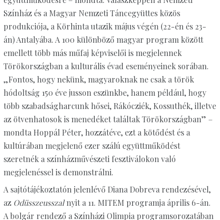
Színház és a Magyar Nemzeti Táncegyüttes közös
produkciója, a Körhinta utazik május végén (22-én és 23-
án) Antalyába. A 100 különböző magyar program között
emellett több más műfaj képviselői is megjelennek
Törökországban a kulturális évad eseményeinek sorában.
„Fontos, hogy nekünk, magyaroknak ne csak a török
hódoltság 150 éve jusson eszünkbe, hanem például, hogy
több szabadságharcunk hősei, Rákócziék, Kossuthék, illetve
az ötvenhatosok is menedéket találtak Törökországban” –
mondta Hoppál Péter, hozzátéve, ezt a kötődést és a
kultúrában megjelenő ezer szálú együttműködést
szeretnék a színházművészeti fesztiválokon való
megjelenéssel is demonstrálni.
A sajtótájékoztatón jelenlévő Diana Dobreva rendezésével,
az
Odüsszeusszal
nyit a 11. MITEM programja április 6-án.
A bolgár rendező a Színházi Olimpia programsorozatában