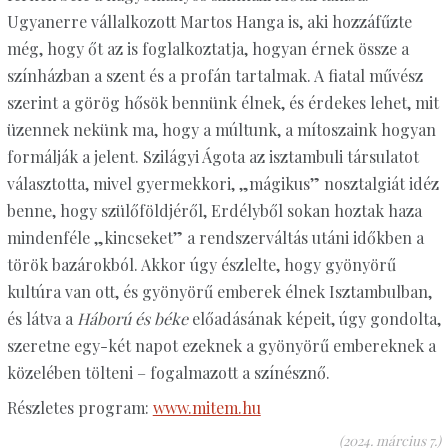
Ugyanerre vállalkozott Martos Hanga is, aki hozzáfűzte
még, hogy őt az is foglalkoztatja, hogyan érnek össze a
színházban a szent és a profán tartalmak. A fiatal művész
szerint a görög hősök bennünk élnek, és érdekes lehet, mit
üzennek nekünk ma, hogy a múltunk, a mítoszaink hogyan
formálják a jelent. Szilágyi Ágota az isztambuli társulatot
választotta, mivel gyermekkori, „mágikus” nosztalgiát idéz
benne, hogy szülőföldjéről, Erdélyből sokan hoztak haza
mindenféle „kincseket” a rendszerváltás utáni időkben a
török bazárokból. Akkor úgy észlelte, hogy gyönyörű
kultúra van ott, és gyönyörű emberek élnek Isztambulban,
és látva a
Háború és béke
előadásának képeit, úgy gondolta,
szeretne egy-két napot ezeknek a gyönyörű embereknek a
közelében tölteni – fogalmazott a színésznő.
Részletes program:
www.mitem.hu
(2024. március 7.)