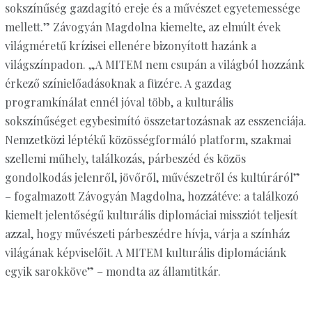
sokszínűség gazdagító ereje és a művészet egyetemessége
mellett.” Závogyán Magdolna kiemelte, az elmúlt évek
világméretű krízisei ellenére bizonyított hazánk a
világszínpadon. „A MITEM nem csupán a világból hozzánk
érkező színielőadásoknak a füzére. A gazdag
programkínálat ennél jóval több, a kulturális
sokszínűséget egybesimító összetartozásnak az esszenciája.
Nemzetközi léptékű közösségformáló platform, szakmai
szellemi műhely, találkozás, párbeszéd és közös
gondolkodás jelenről, jövőről, művészetről és kultúráról”
– fogalmazott Závogyán Magdolna, hozzátéve: a találkozó
kiemelt jelentőségű kulturális diplomáciai missziót teljesít
azzal, hogy művészeti párbeszédre hívja, várja a színház
világának képviselőit. A MITEM kulturális diplomáciánk
egyik sarokköve” – mondta az államtitkár.