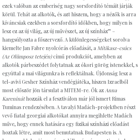
ezek valóban az emberiség nagy sorsfordító témáit járják
körül. Tehát az alkotók, és azt hiszem, hogy a nézők is arra
kíváncsiak ezekben a sorsfordító időkben, hogy milyen is
lesz ez az új világ, az új művészet, az új színház” –
hangsúlyozta a főszervező. A különlegességeket sorolva
kiemelte Jan Fabre nyolcórás előadását, a
Mítikasz-csúcs
(Az Olümposz tetején)
című produkciót, amelyben az
alkotók párbeszédet folytatnak az ókori görög istenekkel, s
egyúttal a mai világunkra is reflektálnak. Újdonság lesz a
tel-avivi Gesher Színház vendégjátéka, hiszen Izraelből
most először jön társulat a MITEM-re. Ők az
Anna
Kareninát
hozzák el a fesztiválon már jól ismert Rimas
Tuminas rendezésében. A tavalyi Madách-projektben részt
vevő fiatal georgiai alkotókat annyira megihlette Madách
műve, hogy ennek hatására egy fizikai színházi előadást
hoztak létre, amit most bemutatnak Budapesten is. A