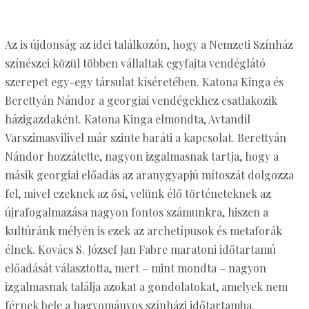
Az is újdonság az idei találkozón, hogy a Nemzeti Színház
színészei közül többen vállaltak egyfajta vendéglátó
szerepet egy-egy társulat kíséretében. Katona Kinga és
Berettyán Nándor a georgiai vendégekhez csatlakozik
házigazdaként. Katona Kinga elmondta, Avtandil
Varszimasvilivel már szinte baráti a kapcsolat. Berettyán
Nándor hozzátette, nagyon izgalmasnak tartja, hogy a
másik georgiai előadás az aranygyapjú mítoszát dolgozza
fel, mivel ezeknek az ősi, velünk élő történeteknek az
újrafogalmazása nagyon fontos számunkra, hiszen a
kultúránk mélyén is ezek az archetípusok és metaforák
élnek. Kovács S. József Jan Fabre maratoni időtartamú
előadását választotta, mert – mint mondta – nagyon
izgalmasnak találja azokat a gondolatokat, amelyek nem
férnek bele a hagyományos színházi időtartamba.