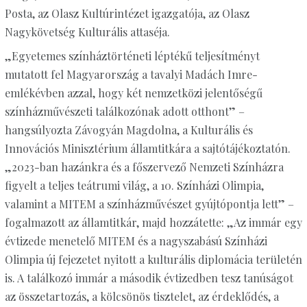
Posta, az Olasz Kultúrintézet igazgatója, az Olasz
Nagykövetség Kulturális attaséja.
„Egyetemes színháztörténeti léptékű teljesítményt
mutatott fel Magyarország a tavalyi Madách Imre-
emlékévben azzal, hogy két nemzetközi jelentőségű
színházművészeti találkozónak adott otthont” –
hangsúlyozta Závogyán Magdolna, a Kulturális és
Innovációs Minisztérium államtitkára a sajtótájékoztatón.
„2023-ban hazánkra és a főszervező Nemzeti Színházra
figyelt a teljes teátrumi világ, a 10. Színházi Olimpia,
valamint a MITEM a színházművészet gyújtópontja lett” –
fogalmazott az államtitkár, majd hozzátette: „Az immár egy
évtizede menetelő MITEM és a nagyszabású Színházi
Olimpia új fejezetet nyitott a kulturális diplomácia területén
is. A találkozó immár a második évtizedben tesz tanúságot
az összetartozás, a kölcsönös tisztelet, az érdeklődés, a