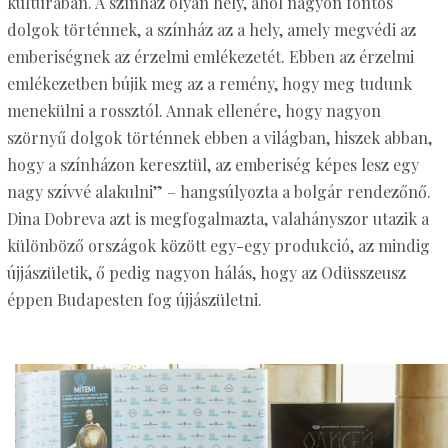
kultúrában. A színház olyan hely, ahol nagyon fontos
dolgok történnek, a színház az a hely, amely megvédi az
emberiségnek az érzelmi emlékezetét. Ebben az érzelmi
emlékezetben bújik meg az a remény, hogy meg tudunk
menekülni a rossztól. Annak ellenére, hogy nagyon
szörnyű dolgok történnek ebben a világban, hiszek abban,
hogy a színházon keresztül, az emberiség képes lesz egy
nagy szívvé alakulni” – hangsúlyozta a bolgár rendezőnő.
Dina Dobreva azt is megfogalmazta, valahányszor utazik a
különböző országok között egy-egy produkció, az mindig
újjászületik, ő pedig nagyon hálás, hogy az Odüsszeusz
éppen Budapesten fog újjászületni.