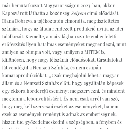
már bemutatkozott Magyarországon 2023-ban, akkor
Kaposvárott láthatta a közönség
Selyem
című előadását.
Diana Dobreva a tájékoztatón elmondta, megtiszteltetés
számára, hogy az általa rendezett produkció nyitja az idei
találkozót. Kiemelte, a mai világban szinte emberfeletti
erőfeszítés ilyen hatalmas eseményeket megrendezni, mint
amilyen az olimpia volt, vagy amilyen a MITEM is,
különösen, hogy nagy létszámú előadásokat, társulatokat
lát vendégül a Nemzeti Színház, és nem csupán
kamaraprodukciókat. „Csak meghajolni lehet a magyar
állam és a Nemzeti Színház előtt, hogy egyáltalán képesek
egy ekkora horderejű eseményt megszervezni, és mindent
megtenni a lebonyolításáért. És nem csak arról van szó,
hogy meg kell szervezni ezeket az eseményeket, hanem
ezek az események reményt is adnak az emberiségnek,
hiszen tud győzedelmeskedni a szépségben, a fényben és