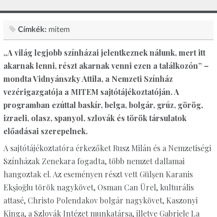
Címkék:
mitem
„A világ legjobb színházai jelentkeznek nálunk, mert itt
akarnak lenni, részt akarnak venni ezen a találkozón” –
mondta Vidnyánszky Attila, a Nemzeti Színház
vezérigazgatója a MITEM sajtótájékoztatóján. A
programban ezúttal baskír, belga, bolgár, grúz, görög,
izraeli, olasz, spanyol, szlovák és török társulatok
előadásai szerepelnek.
A sajtótájékoztatóra érkezőket Rusz Milán és a Nemzetiségi
Színházak Zenekara fogadta, több nemzet dallamai
hangoztak el. Az eseményen részt vett Gülşen Karanis
Ekşioğlu török nagykövet, Osman Can Ürel, kulturális
attasé, Christo Polendakov bolgár nagykövet, Kaszonyi
Kinga, a Szlovák Intézet munkatársa, illetve Gabriele La