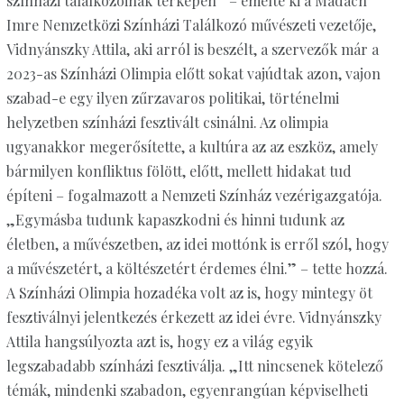
színházi találkozóinak térképén” – emelte ki a Madách
Imre Nemzetközi Színházi Találkozó művészeti vezetője,
Vidnyánszky Attila, aki arról is beszélt, a szervezők már a
2023-as Színházi Olimpia előtt sokat vajúdtak azon, vajon
szabad-e egy ilyen zűrzavaros politikai, történelmi
helyzetben színházi fesztivált csinálni. Az olimpia
ugyanakkor megerősítette, a kultúra az az eszköz, amely
bármilyen konfliktus fölött, előtt, mellett hidakat tud
építeni – fogalmazott a Nemzeti Színház vezérigazgatója.
„Egymásba tudunk kapaszkodni és hinni tudunk az
életben, a művészetben, az idei mottónk is erről szól, hogy
a művészetért, a költészetért érdemes élni.” – tette hozzá.
A Színházi Olimpia hozadéka volt az is, hogy mintegy öt
fesztiválnyi jelentkezés érkezett az idei évre. Vidnyánszky
Attila hangsúlyozta azt is, hogy ez a világ egyik
legszabadabb színházi fesztiválja. „Itt nincsenek kötelező
témák, mindenki szabadon, egyenrangúan képviselheti