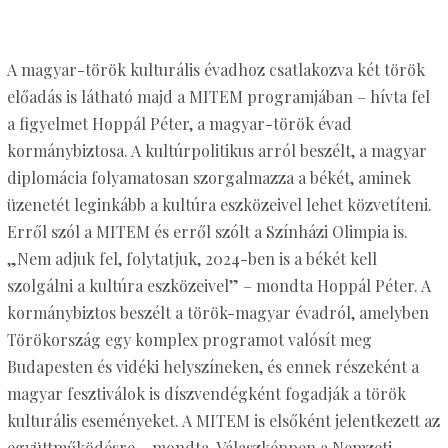
A magyar-török kulturális évadhoz csatlakozva két török
előadás is látható majd a MITEM programjában – hívta fel
a figyelmet Hoppál Péter, a magyar-török évad
kormánybiztosa. A kultúrpolitikus arról beszélt, a magyar
diplomácia folyamatosan szorgalmazza a békét, aminek
üzenetét leginkább a kultúra eszközeivel lehet közvetíteni.
Erről szól a MITEM és erről szólt a Színházi Olimpia is.
„Nem adjuk fel, folytatjuk, 2024-ben is a békét kell
szolgálni a kultúra eszközeivel” – mondta Hoppál Péter. A
kormánybiztos beszélt a török-magyar évadról, amelyben
Törökország egy komplex programot valósít meg
Budapesten és vidéki helyszíneken, és ennek részeként a
magyar fesztiválok is díszvendégként fogadják a török
kulturális eseményeket. A MITEM is elsőként jelentkezett az
együttműködésre – mondta. Válaszképpen a Nemzeti