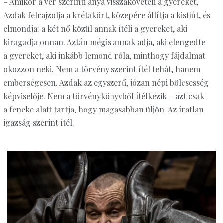
– Amikor a vér szerinti anya visszaköveteli a gyereket,
Azdak felrajzolja a krétakört, közepére állítja a kisfiút, és
elmondja: a két nő közül annak ítéli a gyereket, aki
kiragadja onnan. Aztán mégis annak adja, aki elengedte
a gyereket, aki inkább lemond róla, minthogy fájdalmat
okozzon neki. Nem a törvény szerint ítél tehát, hanem
emberségesen. Azdak az egyszerű, józan népi bölcsesség
képviselője. Nem a törvénykönyvből ítélkezik – azt csak
a feneke alatt tartja, hogy magasabban üljön. Az íratlan
igazság szerint ítél.