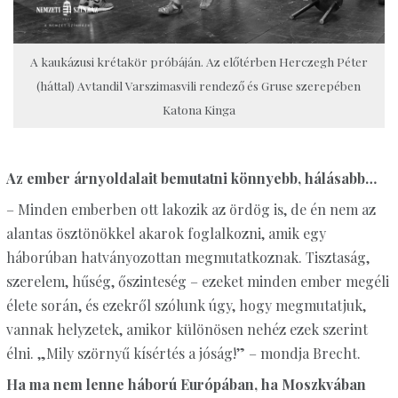
A kaukázusi krétakör próbáján. Az előtérben Herczegh Péter
(háttal) Avtandil Varszimasvili rendező és Gruse szerepében
Katona Kinga
Az ember árnyoldalait bemutatni könnyebb, hálásabb…
– Minden emberben ott lakozik az ördög is, de én nem az
alantas ösztönökkel akarok foglalkozni, amik egy
háborúban hatványozottan megmutatkoznak. Tisztaság,
szerelem, hűség, őszinteség – ezeket minden ember megéli
élete során, és ezekről szólunk úgy, hogy megmutatjuk,
vannak helyzetek, amikor különösen nehéz ezek szerint
élni. „Mily szörnyű kísértés a jóság!” – mondja Brecht.
Ha ma nem lenne háború Európában, ha Moszkvában