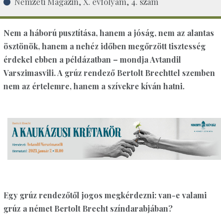
Nemzeti Magazin, X. évfolyam, 4. szám
Nem a háború pusztítása, hanem a jóság, nem az alantas
ösztönök, hanem a nehéz időben megőrzött tisztesség
érdekel ebben a példázatban – mondja Avtandil
Varszimasvili. A grúz rendező Bertolt Brechttel szemben
nem az értelemre, hanem a szívekre kíván hatni.
Egy grúz rendezőtől jogos megkérdezni: van-e valami
grúz a német Bertolt Brecht színdarabjában?