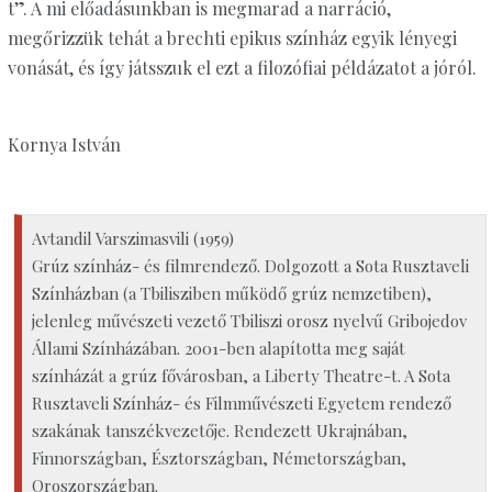
t”. A mi előadásunkban is megmarad a narráció,
megőrizzük tehát a brechti epikus színház egyik lényegi
vonását, és így játsszuk el ezt a filozófiai példázatot a jóról.
Kornya István
Avtandil Varszimasvili (1959)
Grúz színház- és filmrendező. Dolgozott a Sota Rusztaveli
Színházban (a Tbilisziben működő grúz nemzetiben),
jelenleg művészeti vezető Tbiliszi orosz nyelvű Gribojedov
Állami Színházában. 2001-ben alapította meg saját
színházát a grúz fővárosban, a Liberty Theatre-t. A Sota
Rusztaveli Színház- és Filmművészeti Egyetem rendező
szakának tanszékvezetője. Rendezett Ukrajnában,
Finnországban, Észtországban, Németországban,
Oroszországban.