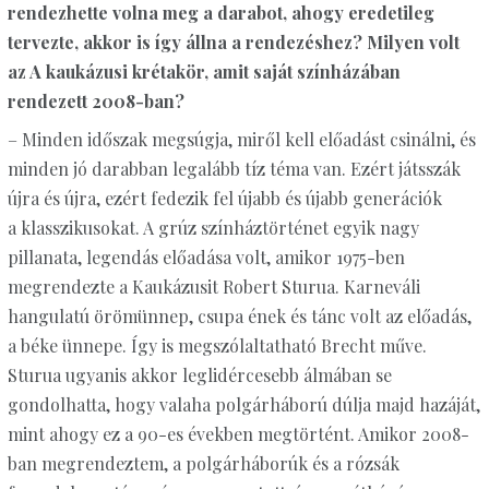
rendezhette volna meg a darabot, ahogy eredetileg
tervezte, akkor is így állna a rendezéshez? Milyen volt
az A kaukázusi krétakör, amit saját színházában
rendezett 2008-ban?
– Minden időszak megsúgja, miről kell előadást csinálni, és
minden jó darabban legalább tíz téma van. Ezért játsszák
újra és újra, ezért fedezik fel újabb és újabb generációk
a klasszikusokat. A grúz színháztörténet egyik nagy
pillanata, legendás előadása volt, amikor 1975-ben
megrendezte a Kaukázusit Robert Sturua. Karneváli
hangulatú örömünnep, csupa ének és tánc volt az előadás,
a béke ünnepe. Így is megszólaltatható Brecht műve.
Sturua ugyanis akkor leglidércesebb álmában se
gondolhatta, hogy valaha polgárháború dúlja majd hazáját,
mint ahogy ez a 90-es években megtörtént. Amikor 2008-
ban megrendeztem, a polgárháborúk és a rózsák