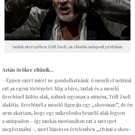
Azdak szerepében Trill Zsolt, az előadás színpadi próbáján.
Aztán örökre eltűnik…
– Éppen ezért miért ne gondolhatnánk: ő meséli el nekünk
ezt az egész történetet. Míg a bíró, Azdak és a mesélő
Brechtnél külön alak, nálunk ugyanaz a színész, Trill Zsolt
alakítja. Brechtnél a mesélő figurája egy „showman”, de én
nem akartam, hogy egy mikrofonba beszélő alak legyen
a színpadon – így szokás mostanában ezt a szerepet
megformálni –, mert bizonyos értelemben „elviszi a show-