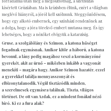
forradalma után még a megosztottság, a széthúzás
kísértett Grúziában. Ma is krízisben élünk, ezért a világban
meglévő hiányról, a jóról kell szólnunk. Meggyőződésem,
hogy egy alkotó embernek, egy színházi rendezőnek az
a dolga, hogy a jóra törekvő embert mutassa meg. És így
lehetséges, hogy a nézőket elvigyük a katarzisig.
Gruse, a szolgálólány és Szimon, a katona hűséget
fogadnak egymásnak. Amikor kitör a háború, a katona
bevonul, a lány pedig magához veszi a kormányzóné
gyerekét, akit az úrnő – miközben inkább a vagyonát
menekíti – magára hagy. Amikor Szimon hazatér, ezzel
a gyerekkel találja mennyasszonyát és
elbizonytalanodik. Végül tisztázódik minden,
a szerelmesek egymásra találnak. Tiszta, világos
történet. De ott van Azdak, ez a mindent fonákul néző
bíró. Ki ez a fura alak?