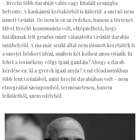
– Brecht több darabját valós vagy kitalált országba
helyezte. A kaukázusi krétakörből is kiderül: a szerző nem
ismeri Grúziát. De nem is ez az érdekes, hanem a történet.
Mivel Brecht kommunista volt, elképzelhető, hogy
Sztálinnak tett gesztus miatt választotta Grúziát darabja
színhelyéül. A ma már senki által nem játszott keretjáték is
a szovjet hőskort idézi, amiben két kolhoz azon vitázik: ki
lehet a termékeny völgy igazi gazdája? Ahogy a darab
kérdése ez: ki a gyerek igazi anyja? A mi előadásunkban
több lesz Grúziából, mint Brecht darabjában volt – nem
etnográfiai szempontból, természetesen, hanem
lelkületből, szenvedélyből.