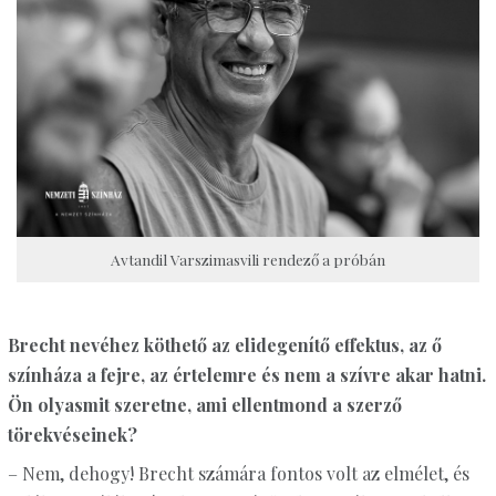
Avtandil Varszimasvili rendező a próbán
Brecht nevéhez köthető az elidegenítő effektus, az ő
színháza a fejre, az értelemre és nem a szívre akar hatni.
Ön olyasmit szeretne, ami ellentmond a szerző
törekvéseinek?
– Nem, dehogy! Brecht számára fontos volt az elmélet, és