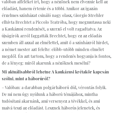
valóban afféléket írt, hogy a nézőnek nem élveznie kell az
előadást, hanem értenie és a többi. Amikor az igazán
érzelmes színházat csináló nagy olasz, Giorgio Strehler
elhívta Brechtet a Piccolo Teatróba, hogy megmutassa neki
a Kaukázusi rendezését, a szerző el volt ragadtatva. Az
újságírók arról faggatták Brechtet, hogy ez az előadás
szemben áll azzal az elmélettel, amit ő a színházról hirdet,
a német mester azt felelte: előbb-utóbb minden elmélet
megdől. Én azt tartom, hogy a rendezés hogyanja is fontos,
de a lényeg: miről akarunk a nézőknek mesélni?
Mi aktuálisabbról lehetne A kaukázusi krétakör kapcsán
szólni, mint a háborúról?
– Valóban: a darabban polgárháború dúl, vérontás folyik.
De mi nem úgy nyúlunk a háború témájához, mintha
tudósítani akarnánk, ami versenyez a tévékkel, és ami
maivá teszi az előadást. Lesznek háborús jelenetek, és