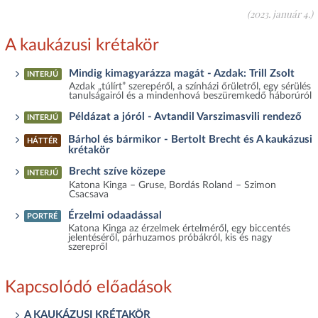
(2023. január 4.)
A kaukázusi krétakör
Mindig kimagyarázza magát - Azdak: Trill Zsolt
INTERJÚ
Azdak „túlírt” szerepéről, a színházi őrületről, egy sérülés
tanulságairól és a mindenhová beszüremkedő háborúról
Példázat a jóról - Avtandil Varszimasvili rendező
INTERJÚ
Bárhol és bármikor - Bertolt Brecht és A kaukázusi
HÁTTÉR
krétakör
Brecht szíve közepe
INTERJÚ
Katona Kinga – Gruse, Bordás Roland – Szimon
Csacsava
Érzelmi odaadással
PORTRÉ
Katona Kinga az érzelmek értelméről, egy biccentés
jelentéséről, párhuzamos próbákról, kis és nagy
szerepről
Kapcsolódó előadások
A KAUKÁZUSI KRÉTAKÖR