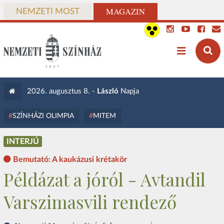
MAGAZIN
NEMZETI MOST
2026. augusztus 8. -
László
Napja
SZÍNHÁZI OLIMPIA
MITEM
INTERJÚ
Bemutató: A kaukázusi krétakör
Példázat a jóról - Avtandil
Varszimasvili rendező