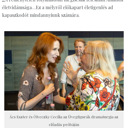
életvidámsága…Ez a mélyről előkapart életigenlés ad
kapaszkodót mindannyiunk számára.
Ács Eszter és Ölveczky Cecília az Üvegfigurák dramaturgja az
előadás próbáján