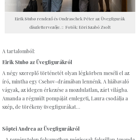
Eirik Stubø rendező és Ondraschek Péter az Üvegfigurák
díszlettervezője. :: Fotók: Eöri Szabó Zsolt
A tartalomból:
Eirik Stubø az Üvegfigurákról
A négy szereplő történetét olyan légkörben meséli el az
író, mintha egy Csehov-drámában lennénk. A hiábavaló
vágyak, az idegen érkezése a mozdulatlan, zárt világba.
Amanda a régmúlt pompáját emlegeti, Laura csodálja a
szép, de törékeny üvegfigurákat…
Söptei Andrea az Üvegfigurákról
„A reménytelen folyamatban mégiscsak felcsillan Amanda