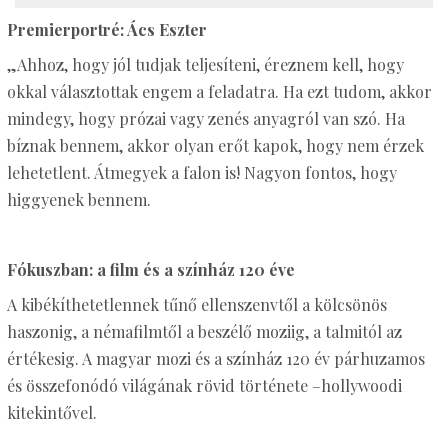
Premierportré: Ács Eszter
„Ahhoz, hogy jól tudjak teljesíteni, éreznem kell, hogy
okkal választottak engem a feladatra. Ha ezt tudom, akkor
mindegy, hogy prózai vagy zenés anyagról van szó. Ha
bíznak bennem, akkor olyan erőt kapok, hogy nem érzek
lehetetlent. Átmegyek a falon is! Nagyon fontos, hogy
higgyenek bennem.
Fókuszban: a film és a színház 120 éve
A kibékíthetetlennek tűnő ellenszenvtől a kölcsönös
haszonig, a némafilmtől a beszélő moziig, a talmitól az
értékesig. A magyar mozi és a színház 120 év párhuzamos
és összefonódó világának rövid története –hollywoodi
kitekintővel.