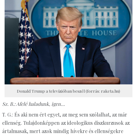
Donald Trump a televízióban beszél (forrás: raketa.hu)
Sz. B.: Afelé haladunk, igen…
T. G.: És aki nem ért egyet, az meg sem szólalhat, az már
ellenség. Tulajdonképpen az ideologikus diszkurzusok az
ártalmasak, mert azok mindig hívekre és ellenségekre