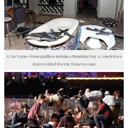
A Las Vegas-i tömeggyilkos szobája a Mandalay bay 32. emeletén a
fegyverekkel (forrás: foxnews.com)