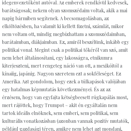
idegenvezetőként autóval. Az emberek rendkívül kedvesek,
barátságosak; nekem olyan szomszédaim voltak, akik a mai
napig bármiben segítenek. A becsomagolásban, az
elköltözésben, ha valamit ki kellett fizetni, számlát, mikor
nem voltam ott, mindig megbízhattam a szomszédaimban,
barátaimban, diákjaimban. Ez, amiről beszélünk, inkább egy
politikai vonal. Megint csak a politikai tőkéről van szó, amit
nem lehet általánosítani, egy lakosságra, etnikumra
kiterjeszteni, mert rengeteg náció van ott, a mexikóitól a
kínaiig, japánig. Nagyon szeretem ezt a sokféleséget. Ez
Amerika. Azt gondolom, hogy ezek a túlkapások valójában
egy hatalmas képmutatás következményei. És az az
érzésem, hogy van egyfajta kétségbeesett rúgkapálás most,
mert rájöttek, hogy Trumpot – akit én egyáltalán nem
tartok ideális elnöknek, sem emberi, sem politikai, sem
kulturális vonatkozásban (azonban vannak pozitív mutatók,
például gazdasági téren, amikre nem lehet azt mondani,