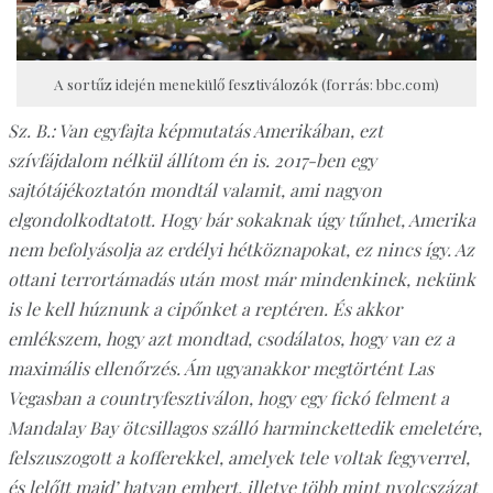
A sortűz idején menekülő fesztiválozók (forrás: bbc.com)
Sz. B.: Van egyfajta képmutatás Amerikában, ezt
szívfájdalom nélkül állítom én is. 2017-ben egy
sajtótájékoztatón mondtál valamit, ami nagyon
elgondolkodtatott. Hogy bár sokaknak úgy tűnhet, Amerika
nem befolyásolja az erdélyi hétköznapokat, ez nincs így. Az
ottani terrortámadás után most már mindenkinek, nekünk
is le kell húznunk a cipőnket a reptéren. És akkor
emlékszem, hogy azt mondtad, csodálatos, hogy van ez a
maximális ellenőrzés. Ám ugyanakkor megtörtént Las
Vegasban a countryfesztiválon, hogy egy fickó felment a
Mandalay Bay ötcsillagos szálló harminckettedik emeletére,
felszuszogott a kofferekkel, amelyek tele voltak fegyverrel,
és lelőtt majd’ hatvan embert, illetve több mint nyolcszázat