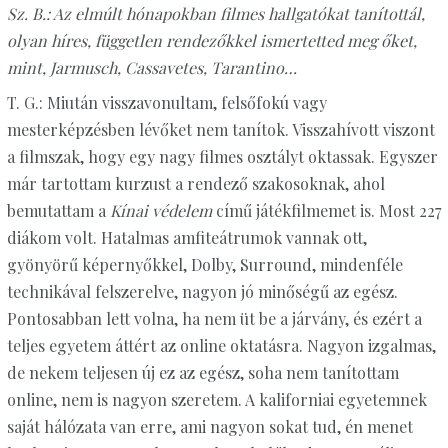
Sz. B.: Az elmúlt hónapokban filmes hallgatókat tanítottál,
olyan híres, független rendezőkkel ismertetted meg őket,
mint, Jarmusch, Cassavetes, Tarantino…
T. G.: Miután visszavonultam, felsőfokú vagy
mesterképzésben lévőket nem tanítok. Visszahívott viszont
a filmszak, hogy egy nagy filmes osztályt oktassak. Egyszer
már tartottam kurzust a rendező szakosoknak, ahol
bemutattam a
Kínai védelem
című játékfilmemet is. Most 227
diákom volt. Hatalmas amfiteátrumok vannak ott,
gyönyörű képernyőkkel, Dolby, Surround, mindenféle
technikával felszerelve, nagyon jó minőségű az egész.
Pontosabban lett volna, ha nem üt be a járvány, és ezért a
teljes egyetem áttért az online oktatásra. Nagyon izgalmas,
de nekem teljesen új ez az egész, soha nem tanítottam
online, nem is nagyon szeretem. A kaliforniai egyetemnek
saját hálózata van erre, ami nagyon sokat tud, én menet