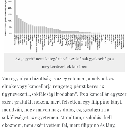
Az „egyéb” nemi kategória választásának gyakorisága a
megkérdezettek körében
Van egy olyan bizottság is az egyetemen, amelynek az
elnöke vagy kancellárja rengeteg pénzt keres az
úgynevezett „sokféleségi irodában”. Ez a kancellár egyszer
azért gratulált nekem, mert felvettem egy filippínó lányt,
mondván, hogy milyen nagy dolog ez, gazdagítja a
sokféleséget az egyetemen. Mondtam, csalódást kell
okoznom, nem azért vettem fel, mert filippínó és lány,