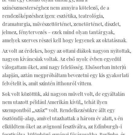
színészmesterséghez nem annyira kötelező, de a
rendezőképzéshez igen: esztétika, teatrológia,
dramaturgia, művészettörténet, zenetörténet, díszlet,
jelmez, fénytervezés – ezek mind olyan tantárgyak,
amelyek szerves részei kell hogy legyenek az oktatásnak.
Az volt az érdekes, hogy az ottani diákok nagyon nyitottak,
nagyon kíváncsiak voltak. Az első nyolc évben egyedül
válogattam őket, ami nagy felelősség. Elsősorban interjú
alapján, aztán megpróbáltam bevezetni egy kis gyakorlati
felvételit is, amit szintén itthonról vittem.
Sok volt közöttük, aki nagyon művelt volt, de egyáltalán
nem utazott például Amerikán kívül,, tehát ilyen
szempontból „szűz” volt. Rendelkezésükre állt egy
ösztöndíj-alap, amivel utazhattak a három év alatt, s én
elküldtem őket az avignoni fesztiválra, az Edinburgh-i
fesztiválra, különböző európai fővárosokba, Berlinbe, és