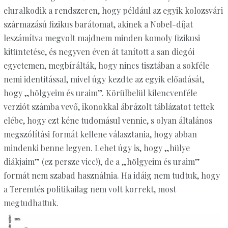
eluralkodik a rendszeren, hogy például az egyik kolozsvári
származású fizikus barátomat, akinek a Nobel-díjat
leszámítva megvolt majdnem minden komoly fizikusi
kitüntetése, és negyven éven át tanított a san diegói
egyetemen, megbírálták, hogy nincs tisztában a sokféle
nemi identitással, mivel úgy kezdte az egyik előadását,
hogy „hölgyeim és uraim”. Körülbelül kilencvenféle
verziót számba vevő, ikonokkal ábrázolt táblázatot tettek
elébe, hogy ezt kéne tudomásul vennie, s olyan általános
megszólítási formát kellene választania, hogy abban
mindenki benne legyen. Lehet úgy is, hogy „hülye
diákjaim” (ez persze vicc!), de a „hölgyeim és uraim”
formát nem szabad használnia. Ha idáig nem tudtuk, hogy
a Teremtés politikailag nem volt korrekt, most
megtudhattuk.