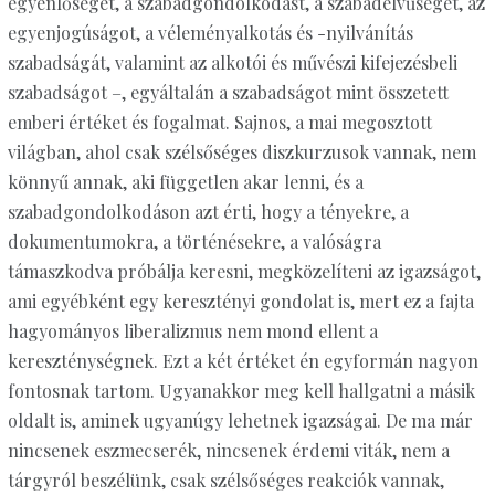
egyenlőséget, a szabadgondolkodást, a szabadelvűséget, az
egyenjogúságot, a véleményalkotás és -nyilvánítás
szabadságát, valamint az alkotói és művészi kifejezésbeli
szabadságot –, egyáltalán a szabadságot mint összetett
emberi értéket és fogalmat. Sajnos, a mai megosztott
világban, ahol csak szélsőséges diszkurzusok vannak, nem
könnyű annak, aki független akar lenni, és a
szabadgondolkodáson azt érti, hogy a tényekre, a
dokumentumokra, a történésekre, a valóságra
támaszkodva próbálja keresni, megközelíteni az igazságot,
ami egyébként egy keresztényi gondolat is, mert ez a fajta
hagyományos liberalizmus nem mond ellent a
kereszténységnek. Ezt a két értéket én egyformán nagyon
fontosnak tartom. Ugyanakkor meg kell hallgatni a másik
oldalt is, aminek ugyanúgy lehetnek igazságai. De ma már
nincsenek eszmecserék, nincsenek érdemi viták, nem a
tárgyról beszélünk, csak szélsőséges reakciók vannak,