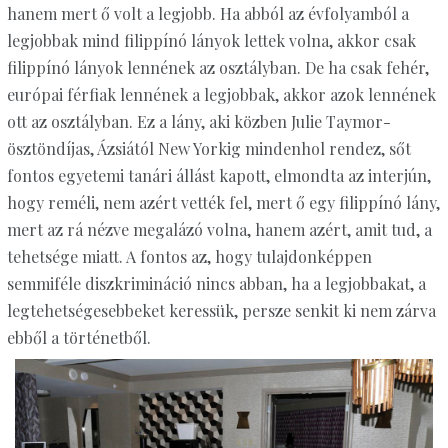
hanem mert ő volt a legjobb. Ha abból az évfolyamból a
legjobbak mind filippínó lányok lettek volna, akkor csak
filippínó lányok lennének az osztályban. De ha csak fehér,
európai férfiak lennének a legjobbak, akkor azok lennének
ott az osztályban. Ez a lány, aki közben Julie Taymor-
ösztöndíjas, Ázsiától New Yorkig mindenhol rendez, sőt
fontos egyetemi tanári állást kapott, elmondta az interjún,
hogy reméli, nem azért vették fel, mert ő egy filippínó lány,
mert az rá nézve megalázó volna, hanem azért, amit tud, a
tehetsége miatt. A fontos az, hogy tulajdonképpen
semmiféle diszkrimináció nincs abban, ha a legjobbakat, a
legtehetségesebbeket keressük, persze senkit ki nem zárva
ebből a történetből.