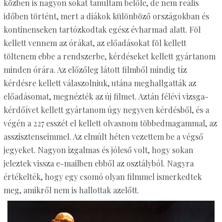
közben is nagyon sokat tanultam belőle, de nem reális
időben történt, mert a diákok különböző országokban és
kontinenseken tartózkodtak egész évharmad alatt. Föl
kellett vennem az órákat, az előadásokat föl kellett
töltenem ebbe a rendszerbe, kérdéseket kellett gyártanom
minden órára. Az előzőleg látott filmből mindig tíz
kérdésre kellett válaszolniuk, utána meghallgatták az
előadásomat, megnézték az új filmet. Aztán félévi vizsga-
kérdőívet kellett gyártanom úgy negyven kérdésből, és a
végén a 227 esszét el kellett olvasnom többedmagammal, az
asszisztenseimmel. Az elmúlt héten vezettem be a végső
jegyeket. Nagyon izgalmas és jóleső volt, hogy sokan
jeleztek vissza e-mailben ebből az osztályból. Nagyra
értékelték, hogy egy csomó olyan filmmel ismerkedtek
meg, amikről nem is hallottak azelőtt.