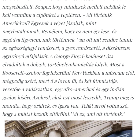
megsebesített. Szuper, hogy mindezek mellett nekünk le
kell vennünk a cipőnket a reptéren. – Mi történik
Amerikával? Egyesek a végét jósolják, mint
nagyhatalomnak. Remélem, hogy ez nem így lesz, és
aggódva figyelem, mik történnek. Van ott mit rendbe tenni:
az egészségügyi rendszert, a gyes rendszerét, a diszkurzus
egyirányú elfajulását. A George Floyd-haláleset óta
elvadultak a dolgok, történelemhamisítás folyik. Most a
Roosevelt-szobor fog lekerülni New Yorkban a múzeum elől,
mégpedig azért, mert ő a lovon ül, és két útmutatója,
vezetője a vadászatban, egy afro-amerikai és egy indián
gyalog kíséri. Azokról, akik ezt most leszedik, Trump meg is
mondta, hogy őrültek, és igaza van. Tehát arról volna szó,
hogy a múltat kezdik eltörölni? Mi ez, ami ott történik?