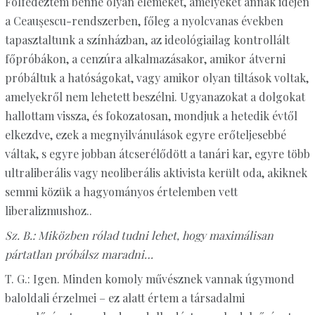
Fölfedeztem benne olyan elemeket, amelyeket annak idején
a Ceaușescu-rendszerben, főleg a nyolcvanas években
tapasztaltunk a színházban, az ideológiailag kontrollált
főpróbákon, a cenzúra alkalmazásakor, amikor átverni
próbáltuk a hatóságokat, vagy amikor olyan tiltások voltak,
amelyekről nem lehetett beszélni. Ugyanazokat a dolgokat
hallottam vissza, és fokozatosan, mondjuk a hetedik évtől
elkezdve, ezek a megnyilvánulások egyre erőteljesebbé
váltak, s egyre jobban átcserélődött a tanári kar, egyre több
ultraliberális vagy neoliberális aktivista került oda, akiknek
semmi közük a hagyományos értelemben vett
liberalizmushoz..
Sz. B.: Miközben rólad tudni lehet, hogy maximálisan
pártatlan próbálsz maradni…
T. G.: Igen. Minden komoly művésznek vannak úgymond
baloldali érzelmei – ez alatt értem a társadalmi