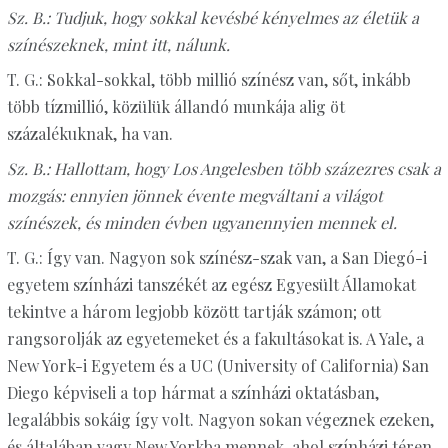
Sz. B.: Tudjuk, hogy sokkal kevésbé kényelmes az életük a
színészeknek, mint itt, nálunk.
T. G.: Sokkal-sokkal, több millió színész van, sőt, inkább
több tízmillió, közülük állandó munkája alig öt
százalékuknak, ha van.
Sz. B.: Hallottam, hogy Los Angelesben több százezres csak a
mozgás: ennyien jönnek évente megváltani a világot
színészek, és minden évben ugyanennyien mennek el.
T. G.: Így van. Nagyon sok színész-szak van, a San Diegó-i
egyetem színházi tanszékét az egész Egyesült Államokat
tekintve a három legjobb között tartják számon; ott
rangsorolják az egyetemeket és a fakultásokat is. A Yale, a
New York-i Egyetem és a UC (University of California) San
Diego képviseli a top hármat a színházi oktatásban,
legalábbis sokáig így volt. Nagyon sokan végeznek ezeken,
és általában vagy New Yorkba mennek, ahol színházi téren