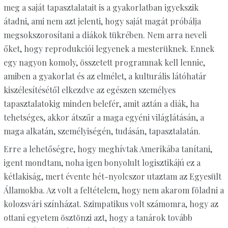
meg a saját tapasztalatait is a gyakorlatban igyekszik
átadni, ami nem azt jelenti, hogy saját magát próbálja
megsokszorosítani a diákok tükrében. Nem arra neveli
őket, hogy reprodukciói legyenek a mesterüknek. Ennek
egy nagyon komoly, összetett programnak kell lennie,
amiben a gyakorlat és az elmélet, a kulturális látóhatár
kiszélesítésétől elkezdve az egészen személyes
tapasztalatokig minden belefér, amit aztán a diák, ha
tehetséges, akkor átszűr a maga egyéni világlátásán, a
maga alkatán, személyiségén, tudásán, tapasztalatán.
Erre a lehetőségre, hogy meghívtak Amerikába tanítani,
igent mondtam, noha igen bonyolult logisztikájú ez a
kétlakiság, mert évente hét-nyolcszor utaztam az Egyesült
Államokba. Az volt a feltételem, hogy nem akarom föladni a
kolozsvári színházat. Szimpatikus volt számomra, hogy az
ottani egyetem ösztönzi azt, hogy a tanárok tovább