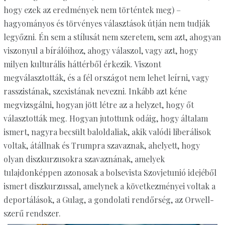
hogy ezek az eredmények nem történtek meg) –
hagyományos és törvényes választások útján nem tudják
legyőzni. Én sem a stílusát nem szeretem, sem azt, ahogyan
viszonyul a bírálóihoz, ahogy válaszol, vagy azt, hogy
milyen kulturális háttérből érkezik. Viszont
megválasztották, és a fél országot nem lehet leírni, vagy
rasszistának, szexistának nevezni. Inkább azt kéne
megvizsgálni, hogyan jött létre az a helyzet, hogy őt
választották meg. Hogyan jutottunk odáig, hogy általam
ismert, nagyra becsült baloldaliak, akik valódi liberálisok
voltak, átállnak és Trumpra szavaznak, ahelyett, hogy
olyan diszkurzusokra szavaznának, amelyek
tulajdonképpen azonosak a bolsevista Szovjetunió idejéből
ismert diszkurzussal, amelynek a következményei voltak a
deportálások, a Gulag, a gondolati rendőrség, az Orwell-
szerű rendszer.