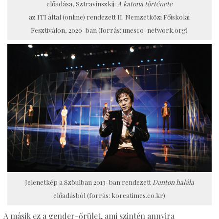
előadása, Sztravinszkij:
A katona története
az ITI által (online) rendezett II. Nemzetközi Főiskolai
Fesztiválon, 2020-ban (forrás: unesco-network.org)
Jelenetkép a Szöulban 2013-ban rendezett
Danton halála
előadásból (forrás: koreatimes.co.kr)
A másik ez a gender-őrület, ami szintén annyira