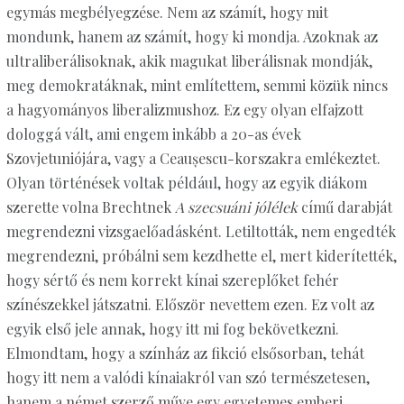
egymás megbélyegzése. Nem az számít, hogy mit
mondunk, hanem az számít, hogy ki mondja. Azoknak az
ultraliberálisoknak, akik magukat liberálisnak mondják,
meg demokratáknak, mint említettem, semmi közük nincs
a hagyományos liberalizmushoz. Ez egy olyan elfajzott
dologgá vált, ami engem inkább a 20-as évek
Szovjetuniójára, vagy a Ceaușescu-korszakra emlékeztet.
Olyan történések voltak például, hogy az egyik diákom
szerette volna Brechtnek
A szecsuáni jólélek
című darabját
megrendezni vizsgaelőadásként. Letiltották, nem engedték
megrendezni, próbálni sem kezdhette el, mert kiderítették,
hogy sértő és nem korrekt kínai szereplőket fehér
színészekkel játszatni. Először nevettem ezen. Ez volt az
egyik első jele annak, hogy itt mi fog bekövetkezni.
Elmondtam, hogy a színház az fikció elsősorban, tehát
hogy itt nem a valódi kínaiakról van szó természetesen,
hanem a német szerző műve egy egyetemes emberi