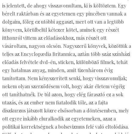
is jelentett, de ahogy visszavonultam, ki is költöztem. Egy
bérelt raktárban és az egyetemen egy pincében vannak a
dolgaim, főleg ez utóbbi aggaszt, mert ott van a legtöbb
könyvem, körülbelül kétezer kötet, aminek egy részét
itthonról vittem az előadásokhoz, más részét ott
vásároltam, nagyon olcsón. Nagyszerű könyvek, közöttük a
teljes az Encyclopædia Britannica, aztán több száz színházi
előadás felvétele dvd-én, sticken, különböző filmek, tehát
egy hatalmas anyag, minden, amit tizenhárom évig
tanítottam. Nem kényszerített senki, hogy visszavonuljak;
nekem olyan szerződésem volt, hogy akár életem végéig
ott taníthatnék. De túl azon, hogy elég fárasztó ez a sok
utazás, és az ember nem fiatalodik tőle, az a fajta
diszkurzus játszott közre elsősorban a döntésemben, mely
ott egyre inkább eluralkodik az egyetemeken, azaz a
politikai korrektségnek a bolsevizmus felé való eltolódása.