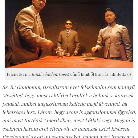
Jelenetkép a
Kínai védelem
(1999) című filmből (forrás: filmtett.ro)
Sz. B.: Gondolom, tizenhárom évet felszámolni sem könnyű.
Mesélted, hogy most raktárba kerültek a holmik, a könyvek
például, amiket augusztusban kellene majd átvenned, ha
lehetséges lesz. Látom, hogy azóta is aggodalommal figyeled,
ami most történik Amerikában, mert kétlaki vagy. Magam is
csaknem három évet éltem ott, és nemcsak ezért kísérem
figyelemmel az ottani eseményeket, hanem mert ismerem a