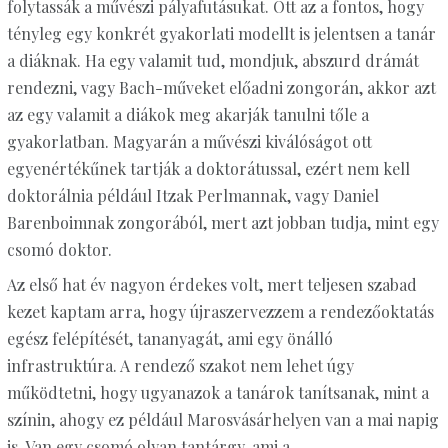
folytassák a művészi pályafutásukat. Ott az a fontos, hogy
tényleg egy konkrét gyakorlati modellt is jelentsen a tanár
a diáknak. Ha egy valamit tud, mondjuk, abszurd drámát
rendezni, vagy Bach-műveket előadni zongorán, akkor azt
az egy valamit a diákok meg akarják tanulni tőle a
gyakorlatban. Magyarán a művészi kiválóságot ott
egyenértékűnek tartják a doktorátussal, ezért nem kell
doktorálnia például Itzak Perlmannak, vagy Daniel
Barenboimnak zongorából, mert azt jobban tudja, mint egy
csomó doktor.
Az első hat év nagyon érdekes volt, mert teljesen szabad
kezet kaptam arra, hogy újraszervezzem a rendezőoktatás
egész felépítését, tananyagát, ami egy önálló
infrastruktúra. A rendező szakot nem lehet úgy
működtetni, hogy ugyanazok a tanárok tanítsanak, mint a
színin, ahogy ez például Marosvásárhelyen van a mai napig
is. Van egy csomó olyan tantárgy, ami a