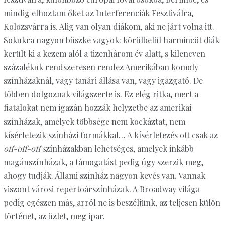
mindig elhoztam őket az Interferenciák Fesztiválra,
Kolozsvárra is. Alig van olyan diákom, aki ne járt volna itt.
Sokukra nagyon büszke vagyok: körülbelül harmincöt diák
került ki a kezem alól a tizenhárom év alatt, s kilencven
százalékuk rendszeresen rendez Amerikában komoly
színházaknál, vagy tanári állása van, vagy igazgató. De
többen dolgoznak világszerte is. Ez elég ritka, mert a
fiatalokat nem igazán hozzák helyzetbe az amerikai
színházak, amelyek többsége nem kockáztat, nem
kísérletezik színházi formákkal… A kísérletezés ott csak az
off-off-off s
zínházakban lehetséges, amelyek inkább
magánszínházak, a támogatást pedig úgy szerzik meg,
ahogy tudják. Állami színház nagyon kevés van. Vannak
viszont városi repertoárszínházak. A Broadway világa
pedig egészen más, arról ne is beszéljünk, az teljesen külön
történet, az üzlet, meg ipar.