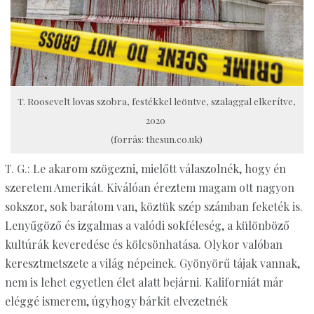
T. Roosevelt lovas szobra, festékkel leöntve, szalaggal elkerítve,
2020
(forrás: thesun.co.uk)
T. G.: Le akarom szögezni, mielőtt válaszolnék, hogy én
szeretem Amerikát. Kiválóan éreztem magam ott nagyon
sokszor, sok barátom van, köztük szép számban feketék is.
Lenyűgöző és izgalmas a valódi sokféleség, a különböző
kultúrák keveredése és kölcsönhatása. Olykor valóban
keresztmetszete a világ népeinek. Gyönyörű tájak vannak,
nem is lehet egyetlen élet alatt bejárni. Kaliforniát már
eléggé ismerem, úgyhogy bárkit elvezetnék