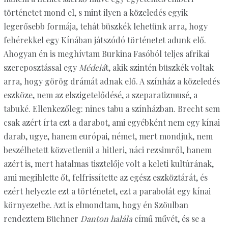
történetet mond el, s mint ilyen a közeledés egyik
legerősebb formája, tehát büszkék lehetünk arra, hogy
fehérekkel egy Kínában játszódó történetet adunk elő.
Ahogyan én is meghívtam Burkina Fasóból teljes afrikai
szereposztással egy
Médeiá
t, akik szintén büszkék voltak
arra, hogy görög drámát adnak elő. A színház a közeledés
eszköze, nem az elszigetelődésé, a szeparatizmusé, a
tabuké. Ellenkezőleg: nincs tabu a színházban. Brecht sem
csak azért írta ezt a darabot, ami egyébként nem egy kínai
darab, ugye, hanem európai, német, mert mondjuk, nem
beszélhetett közvetlenül a hitleri, náci rezsimről, hanem
azért is, mert hatalmas tisztelője volt a keleti kultúrának,
ami megihlette őt, felfrissítette az egész eszköztárát, és
ezért helyezte ezt a történetet, ezt a parabolát egy kínai
környezetbe. Azt is elmondtam, hogy én Szöulban
rendeztem Büchner
Danton halála
című művét, és se a