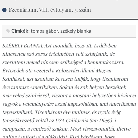
Szcenárium, VIII. évfolyam, 5. szám
Címkék:
tompa gábor
székely blanka
SZÉKELY BLANKA: Azt mondják, hogy itt, Erdélyben
nincsenek szó soros értelmében vett sztárjaink, de
szerintem neked nincsen szükséged a bemutatkozásra.
Évtizedek óta vezeted a Kolozsvári Állami Magyar
Színházat, azt azonban kevesen tudják, hogy tizenhárom
éve tanítasz Amerikában. Sokan és sok helyen beszéltek
már veled színházról, viszont a mostani helyzetben kíváncsi
vagyok a véleményedre azzal kapcsolatban, ami Amerikában
tapasztalható. Tizenhárom éve tanítasz, és nyolc évig
tanszékvezető voltál az USA California San Diegó-i
campusán, a rendezői szakon. Most visszavonultál, illetve
online tanítottad a diákjaidat. Első kérdésem, hogy