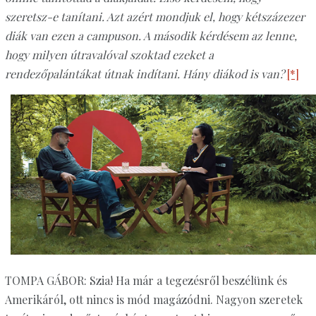
szeretsz-e tanítani. Azt azért mondjuk el, hogy kétszázezer
diák van ezen a campuson. A második kérdésem az lenne,
hogy milyen útravalóval szoktad ezeket a
rendezőpalántákat útnak indítani. Hány diákod is van?
[*]
TOMPA GÁBOR: Szia! Ha már a tegezésről beszélünk és
Amerikáról, ott nincs is mód magázódni. Nagyon szeretek