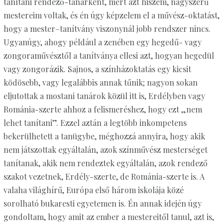
tanítani rendező-tanárként, mert azt hiszem, nagyszerű
mestereim voltak, és én úgy képzelem el a művész-oktatást,
hogy a mester–tanítvány viszonynál jobb rendszer nincs.
Ugyanúgy, ahogy például a zenében egy hegedű- vagy
zongoraművésztől a tanítványa ellesi azt, hogyan hegedül
vagy zongorázik. Sajnos, a színházoktatás egy kicsit
ködösebb, vagy legalábbis annak tűnik; nagyon sokan
eljutottak a mostani tanárok közül itt is, Erdélyben vagy
Románia-szerte ahhoz a felismeréshez, hogy ezt „nem
lehet tanítani”. Ezzel aztán a legtöbb inkompetens
bekerülhetett a tanügybe, méghozzá annyira, hogy akik
nem játszottak egyáltalán, azok színművész mesterséget
tanítanak, akik nem rendeztek egyáltalán, azok rendező
szakot vezetnek, Erdély-szerte, de Románia-szerte is. A
valaha világhírű, Európa első három iskolája közé
sorolható bukaresti egyetemen is. Én annak idején úgy
gondoltam, hogy amit az ember a mestereitől tanul, azt is,