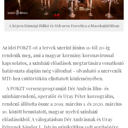
A képen Bánsági Ildikó és Udvaros Dorottya a Macskajátékban
Az idei POSZT-ot a tervek szerint június 11-től 20-ig
rendezik meg, ami a magyar kormány koronavírussal
kapcsolatos, a színházi előadások megtartására vonatkozó
határozata alapján még változhat - olvasható a szervezők
MTI-hez csütörtökön eljuttatott közleményében.
A POSZT versenyprogramját Dér András film- és
színházrendező, operatőr és Uray Péter koreográfus,
rendező állította össze a 2019. március 1. és 2020. március
10. között bemutatott, magyar nyelvű színházi
előadásokból. A válogatásban Dér Andrásnak és Uray
Péternek Sándor L. István színikritikus volt segítségére.