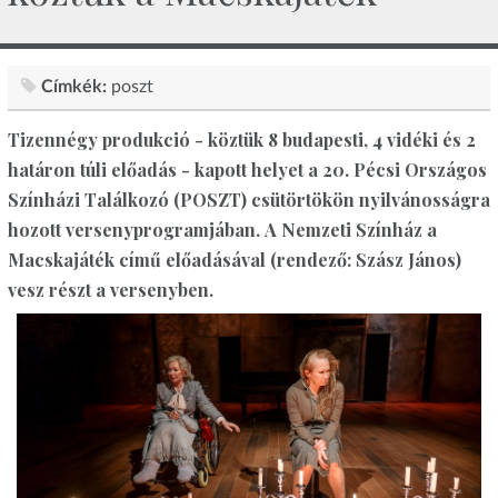
Címkék:
poszt
Tizennégy produkció - köztük 8 budapesti, 4 vidéki és 2
határon túli előadás - kapott helyet a 20. Pécsi Országos
Színházi Találkozó (POSZT) csütörtökön nyilvánosságra
hozott versenyprogramjában. A Nemzeti Színház a
Macskajáték című előadásával (rendező: Szász János)
vesz részt a versenyben.