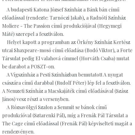
A budapesti Katona József Színház a Bánk bán című
előadással (rendezte: Tarnóczi Jakab), a Radnóti Színház
Moliere - The Passion című produkciójával (Hegymegi
Máté) szerepel a fesztiválon.
Helyet kapott a programban az Örkény Színház Kertész
utcai Shaxpeare-mosó című előadása (Bodó Viktor), a Forte
Társulat pedig El valahová címmel (Horváth Csaba) mutat
be darabot a POSZT-on.
A Vígszínház a Pesti Színházban bemutatott A nyugat
császára című darabbal (Rudolf Péter) lép fel a fesztiválon.
A Nemzeti Színház a Macskajáték című előadásával (Szász
János) vesz részt a versenyben.
A Rózsavölgyi Szalon a Semmit se bánok című
produkcióval (Sztarenki Pál), míg a Frenák Pál Társulat a
The Cage című előadással (Frenák Pál) képviselteti magát a
rendezvényen.