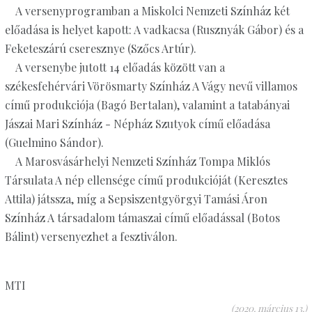
A versenyprogramban a Miskolci Nemzeti Színház két
előadása is helyet kapott: A vadkacsa (Rusznyák Gábor) és a
Feketeszárú cseresznye (Szőcs Artúr).
A versenybe jutott 14 előadás között van a
székesfehérvári Vörösmarty Színház A Vágy nevű villamos
című produkciója (Bagó Bertalan), valamint a tatabányai
Jászai Mari Színház - Népház Szutyok című előadása
(Guelmino Sándor).
A Marosvásárhelyi Nemzeti Színház Tompa Miklós
Társulata A nép ellensége című produkcióját (Keresztes
Attila) játssza, míg a Sepsiszentgyörgyi Tamási Áron
Színház A társadalom támaszai című előadással (Botos
Bálint) versenyezhet a fesztiválon.
MTI
(2020. március 13.)