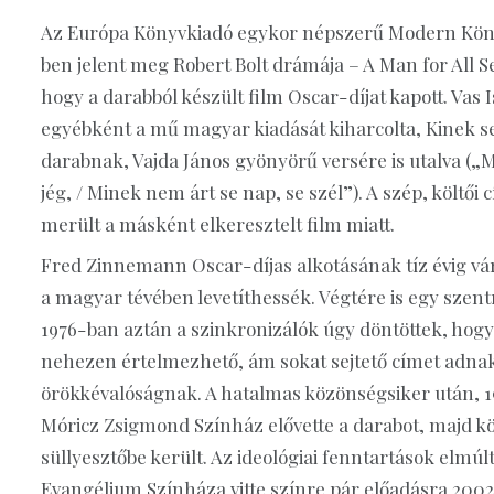
Az Európa Könyvkiadó egykor népszerű Modern Köny
ben jelent meg Robert Bolt drámája – A Man for All S
hogy a darabból készült film Oscar-díjat kapott. Vas Is
egyébként a mű magyar kiadását kiharcolta, Kinek se
darabnak, Vajda János gyönyörű versére is utalva („
jég, / Minek nem árt se nap, se szél”). A szép, költői
merült a másként elkeresztelt film miatt.
Fred Zinnemann Oscar-díjas alkotásának tíz évig várn
a magyar tévében levetíthessék. Végtére is egy szentrő
1976-ban aztán a szinkronizálók úgy döntöttek, ho
nehezen értelmezhető, ám sokat sejtető címet adnak
örökkévalóságnak. A hatalmas közönségsiker után, 
Móricz Zsigmond Színház elővette a darabot, majd kö
süllyesztőbe került. Az ideológiai fenntartások elmúl
Evangélium Színháza vitte színre pár előadásra 200