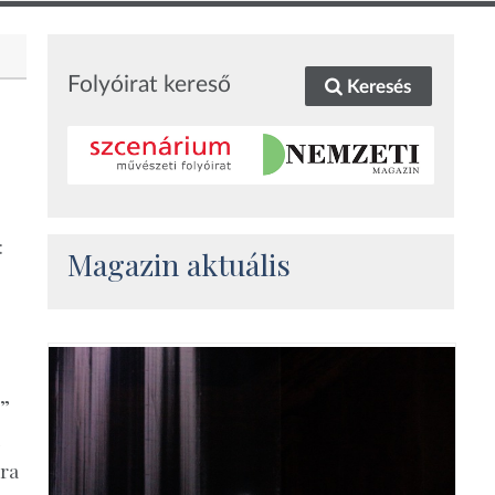
Folyóirat kereső
Keresés
:
Magazin aktuális
.”
ára