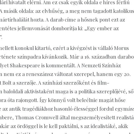
llári hivatalt elérni. Ám ez csak egyik oldala e híres férfiú
 másik oldala: az elvhűség, a meg nem tagadott katoliku
mártírhalálát hozta. A darab címe a hősnek pont ezt az
lentétes jellemvonását domborítja ki: „Egy ember az
.
lett konokul kitartó, ezért a kivégzést is vállaló Morus
rténete színpadra kívánkozik. Már a 16. században darabo
melyet Shakespeare is kommentált. A Nemzeti Színház
 nem ez a reneszánsz változat szerepel, hanem egy 20.
 Bolt a szerzője. A színházi szerzőként és film-
baloldali aktivistaként maga is a politika szereplőjévé, ső
kora óta rajongott. Így könnyű volt beleélnie magát hőse
e az antik tragédiákhoz hasonló élességgel fordul egymás
s embere, Thomas Cromwell által megszemélyesített realist
kár az ördöggel is le kell paktálni, s az idealistáké, akik