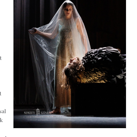
s
t
t
sal
ák