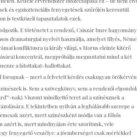
iteltelen. Kétféle érvrendszer összecsapása ez – de nem elv
k és egzisztenciális fenyegetések szűrőjén keresztül.
 is testközeli tapasztalatok ezek.
olgozik. E történetet a rendező, Csiszár Imre hagyomány
sos dramaturgiai nyelvét használja, amelyet Illyés, Néme
mai konfliktusra (a király világi, s Morus eleinte kitérő
apására) koncentrál, megpróbálja megmutatni mind a két
mezze a látottakat-hallottakat.
l forognak – mert a felvetett kérdés csakugyan örökérvén
színészek is. Sem a szövegkönyv, sem a rendezői elgondol
rd”-nak). Viszont mindkettő teret ad a színésznek a
rázolására. E tekintetben nyilván a leghálásabb szerepe a
 nemcsak azért, mert színészként módja van a főhős
m azért is, mert mindnyájan érte szorítunk, vele
egy fenyegető veszélye: a jóemberséget csak mértékkel