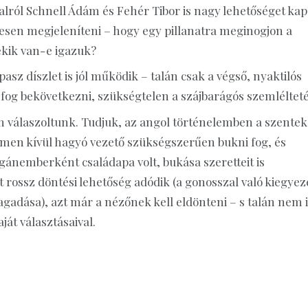
dalról Schnell Ádám és Fehér Tibor is nagy lehetőséget kap
esen megjeleníteni – hogy egy pillanatra meginogjon a
ekik van-e igazuk?
asz díszlet is jól működik – talán csak a végső, nyaktilós
 fog bekövetkezni, szükségtelen a szájbarágós szemlélteté
m válaszoltunk. Tudjuk, az angol történelemben a szentek
elmen kívül hagyó vezető szükségszerűen bukni fog, és
ánemberként családapa volt, bukása szeretteit is
t rossz döntési lehetőség adódik (a gonosszal való kiegyez
gadása), azt már a nézőnek kell eldönteni – s talán nem 
át választásaival.