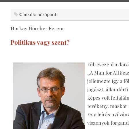
Címkék:
nézőpont
Horkay Hörcher Ferenc
Politikus vagy szent?
Félrevezető a dara
„A Man for All Sea
jellemezte így a f
jogászt, államférf
képes volt feltalál
tevékeny, máskor 
Ez a leírás nyilván
viszonyok forgandó