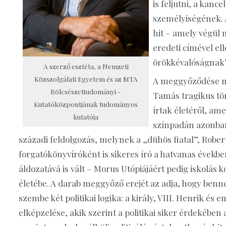
is feljutni, a kance
személyiségének. A
hit – amely végül 
eredeti címével el
örökkévalóságnak”
A szerző esztéta, a Nemzeti
Közszolgálati Egyetem és az MTA
A meggyőződése mel
Bölcsészettudományi ­
Tamás tragikus tö
Kutatóközpontjának tudományos
írtak életéről, a
kutatója
színpadán azonban
századi feldolgozás, melynek a „dühös fiatal”, Robert
forgatókönyvíróként is sikeres író a hatvanas években 
áldozatává is vált – Morus Utópiájáért pedig iskolás 
életébe. A darab meggyőző erejét az adja, hogy benn
szembe két politikai logika: a király, VIII. Henrik é
elképzelése, akik szerint a politikai siker érdekében a