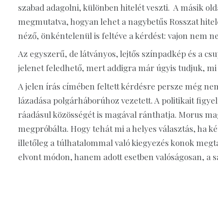
szabad adagolni, különben hitelét veszti. A másik ol
megmutatva, hogyan lehet a nagybetűs Rosszat hitel
néző, önkéntelenül is feltéve a kérdést: vajon nem n
Az egyszerű, de látványos, lejtős színpadkép és a csup
jelenet feledhető, mert addigra már úgyis tudjuk, mi
A jelen írás címében feltett kérdésre persze még ne
lázadása polgárháborúhoz vezetett. A politikait figy
ráadásul közösségét is magával ránthatja. Morus mag
megpróbálta. Hogy tehát mi a helyes választás, ha ké
illetőleg a túlhatalommal való kiegyezés konok megta
elvont módon, hanem adott esetben valóságosan, a saj