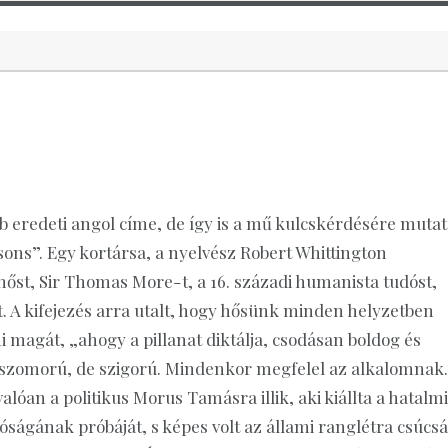
b eredeti angol címe, de így is a mű kulcskérdésére mutat
sons”. Egy kortársa, a nyelvész Robert Whittington
őhőst, Sir Thomas More-t, a 16. századi humanista tudóst,
it. A kifejezés arra utalt, hogy hősünk minden helyzetben
ni magát, „ahogy a pillanat diktálja, csodásan boldog és
szomorú, de szigorú. Mindenkor megfelel az alkalomnak
valóan a politikus Morus Tamásra illik, aki kiállta a hatalmi
ságának próbáját, s képes volt az állami ranglétra csúcs