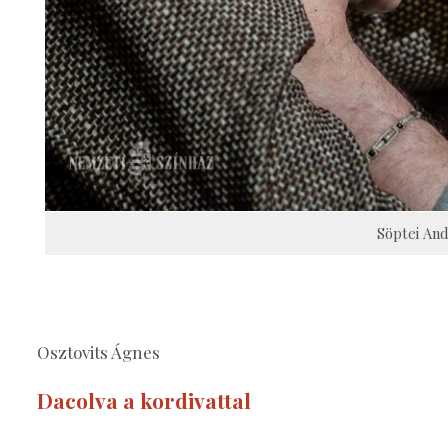
Söptei And
Osztovits Ágnes
Dacolva a kordivattal