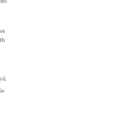
ont
os
th
yű.
ás