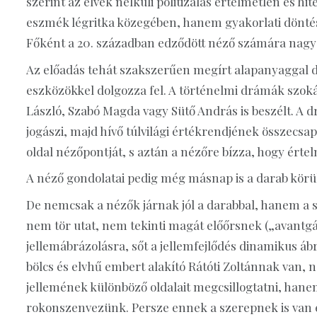
szerint az elvek nélküli politizálás értelmetlen és h
eszmék légritka közegében, hanem gyakorlati döntése
Főként a 20. században edződött néző számára nagyon
Az előadás tehát szakszerűen megírt alapanyaggal d
eszközökkel dolgozza fel. A történelmi drámák szoká
László, Szabó Magda vagy Sütő András is beszélt. A drá
jogászi, majd hívő túlvilági értékrendjének összecs
oldal nézőpontját, s aztán a nézőre bízza, hogy értel
A néző gondolatai pedig még másnap is a darab körü
De nemcsak a nézők járnak jól a darabbal, hanem a 
nem tör utat, nem tekinti magát előőrsnek („avantgá
jellemábrázolásra, sőt a jellemfejlődés dinamikus áb
bölcs és elvhű embert alakító Rátóti Zoltánnak van,
jellemének különböző oldalait megcsillogtatni, hane
rokonszenvezünk. Persze ennek a szerepnek is van 