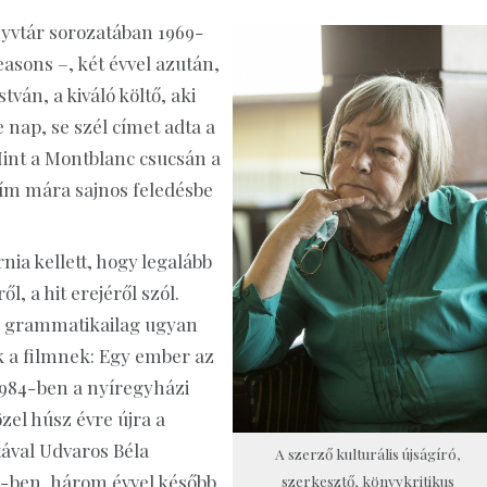
vtár sorozatában 1969-
easons –, két évvel azután,
tván, a kiváló költő, aki
 nap, se szél címet adta a
Mint a Montblanc csucsán a
 cím mára sajnos feledésbe
ia kellett, hogy legalább
l, a hit erejéről szól.
gy grammatikailag ugyan
 a filmnek: Egy ember az
1984-ben a nyíregyházi
zel húsz évre újra a
tával Udvaros Béla
A szerző kulturális újságíró,
2-ben, három évvel később
szerkesztő, könyvkritikus