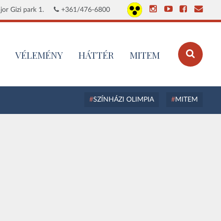
or Gizi park 1.
+361/476-6800
VÉLEMÉNY
HÁTTÉR
MITEM
SZÍNHÁZI OLIMPIA
MITEM