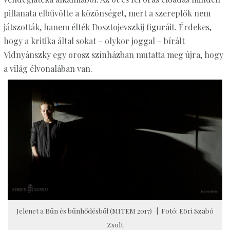
pillanata elbűvölte a közönséget, mert a szereplők nem
játszották, hanem élték Dosztojevszkij figuráit. Érdekes,
hogy a kritika által sokat – olykor joggal – bírált
Vidnyánszky egy orosz színházban mutatta meg újra, hogy
a világ élvonalában van.
Jelenet a Bűn és bűnhődésből (MITEM 2017) | Fotó: Eöri Szabó
Zsolt