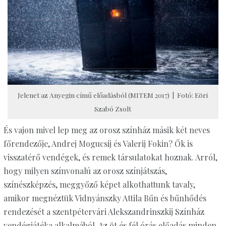
Jelenet az Anyegin című előadásból (MITEM 2017) | Fotó: Eöri
Szabó Zsolt
És vajon mivel lep meg az orosz színház másik két neves
főrendezője, Andrej Mogucsij és Valerij Fokin? Ők is
visszatérő vendégek, és remek társulatokat hoznak. Arról,
hogy milyen színvonalú az orosz színjátszás,
színészképzés, meggyőző képet alkothattunk tavaly,
amikor megnéztük Vidnyánszky Attila Bűn és bűnhődés
rendezését a szentpétervári Alekszandrinszkij Színház
vendégjátéka alkalmából. Az öt és fél órás előadás minden