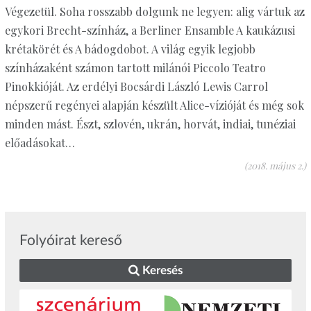
Végezetül. Soha rosszabb dolgunk ne legyen: alig vártuk az
egykori Brecht-színház, a Berliner Ensamble A kaukázusi
krétakörét és A bádogdobot. A világ egyik legjobb
színházaként számon tartott milánói Piccolo Teatro
Pinokkióját. Az erdélyi Bocsárdi László Lewis Carrol
népszerű regényei alapján készült Alice-vízióját és még sok
minden mást. Észt, szlovén, ukrán, horvát, indiai, tunéziai
előadásokat…
(2018. május 2.)
Folyóirat kereső
Keresés