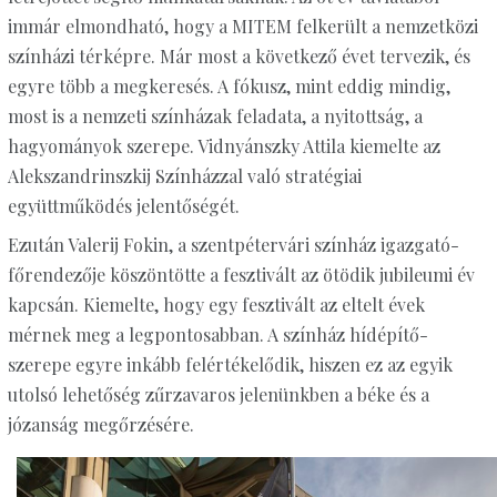
immár elmondható, hogy a MITEM felkerült a nemzetközi
színházi térképre. Már most a következő évet tervezik, és
egyre több a megkeresés. A fókusz, mint eddig mindig,
most is a nemzeti színházak feladata, a nyitottság, a
hagyományok szerepe. Vidnyánszky Attila kiemelte az
Alekszandrinszkij Színházzal való stratégiai
együttműködés jelentőségét.
Ezután Valerij Fokin, a szentpétervári színház igazgató-
főrendezője köszöntötte a fesztivált az ötödik jubileumi év
kapcsán. Kiemelte, hogy egy fesztivált az eltelt évek
mérnek meg a legpontosabban. A színház hídépítő-
szerepe egyre inkább felértékelődik, hiszen ez az egyik
utolsó lehetőség zűrzavaros jelenünkben a béke és a
józanság megőrzésére.