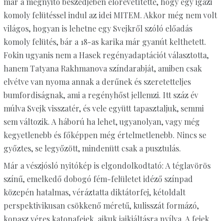
már a megnyitó beszédjében előrevetítette, hogy egy igazi
komoly felütéssel indul az idei MITEM. Akkor még nem volt
világos, hogyan is lehetne egy Svejkről szóló előadás
komoly felütés, bár a 18-as karika már gyanút kelthetett.
Fokin ugyanis nem a Hasek regényadaptációt választotta,
hanem Tatyana Rakhmanova színdarabját, amiben csak
elvétve van nyoma annak a derűnek és szeretetteljes
bumfordiságnak, ami a regényhőst jellemzi. Itt száz év
múlva Svejk visszatér, és vele együtt tapasztaljuk, semmi
sem változik. A háború ha lehet, ugyanolyan, vagy még
kegyetlenebb és főképpen még értelmetlenebb. Nincs se
győztes, se legyőzött, mindenütt csak a pusztulás.
Már a vészjósló nyitókép is elgondolkodtató: A téglavörös
színű, emelkedő dobogó fém-felületet idéző színpad
közepén hatalmas, véráztatta diktátorfej, kétoldalt
perspektivikusan csökkenő méretű, kulisszát formázó,
kopasz véres katonafejek, ajkuk jajkiáltásra nyílva. A fejek