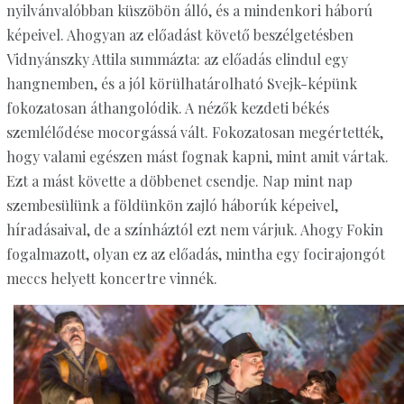
nyilvánvalóbban küszöbön álló, és a mindenkori háború
képeivel. Ahogyan az előadást követő beszélgetésben
Vidnyánszky Attila summázta: az előadás elindul egy
hangnemben, és a jól körülhatárolható Svejk-képünk
fokozatosan áthangolódik. A nézők kezdeti békés
szemlélődése mocorgássá vált. Fokozatosan megértették,
hogy valami egészen mást fognak kapni, mint amit vártak.
Ezt a mást követte a döbbenet csendje. Nap mint nap
szembesülünk a földünkön zajló háborúk képeivel,
híradásaival, de a színháztól ezt nem várjuk. Ahogy Fokin
fogalmazott, olyan ez az előadás, mintha egy focirajongót
meccs helyett koncertre vinnék.