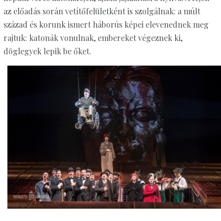
az előadás során vetítőfelületként is szolgálnak: a múlt
század és korunk ismert háborús képei elevenednek meg
rajtuk: katonák vonulnak, embereket végeznek ki,
döglegyek lepik be őket.