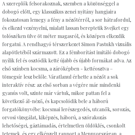
A szereplők felsorakoznak, szemben a közönséggel a
dobogó előtt, egy klasszikus zenei nyitány hangjaira
fokozatosan lemegy a fény a nézőtérről, a sor hátrafordul,
és elkezd vezényelni, mialatt lassan bereptetik Svejket egy
tolószéken ülve öt méter magasról, és középen elkezdik
forgatni. A rendhagyó térszerkezet Simon Pastukh vizuális
alapötletéből származott. Ez a fémborítást imitáló dobogó
nyílik fel és osztódik ketté újabb és újabb formákat adva. Az
első színben kocsma, a záróképben - kettéosztva –
tömegsír lesz belőle. Váratlanul érhette a nézőt a sok
interaktív rész: az első sorban a végére már mindenki
gyanús volt, szinte már vártuk, mikor pattan fel a
következő ál-néző, és kapcsolódik bele a háború
forgatókönyvébe: kocsmai lerészegedés, utcanők, sorozás,
orvosi vizsgálat, kiképzés, háború, a szórakozás
lehetőségei, gáztámadás, értelmetlen öldöklés, csonkolt
tetemek, és egy elképzelt rapport a Mennyországan, a