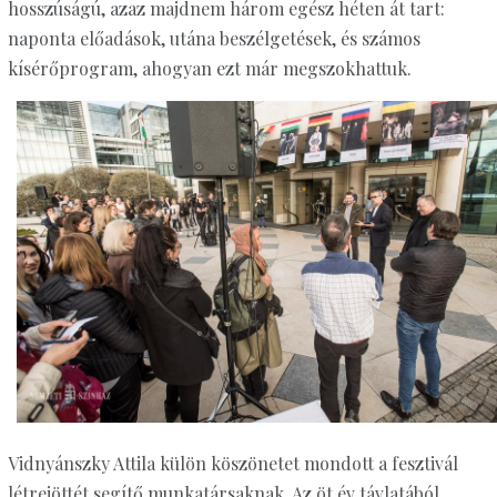
hosszúságú, azaz majdnem három egész héten át tart:
naponta előadások, utána beszélgetések, és számos
kísérőprogram, ahogyan ezt már megszokhattuk.
Vidnyánszky Attila külön köszönetet mondott a fesztivál
létrejöttét segítő munkatársaknak. Az öt év távlatából