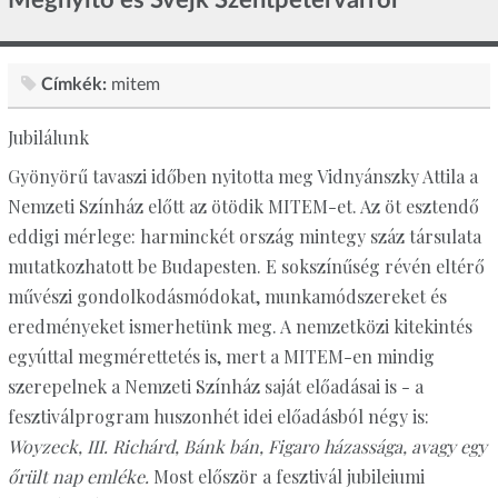
Címkék:
mitem
Jubilálunk
Gyönyörű tavaszi időben nyitotta meg Vidnyánszky Attila a
Nemzeti Színház előtt az ötödik MITEM-et. Az öt esztendő
eddigi mérlege: harminckét ország mintegy száz társulata
mutatkozhatott be Budapesten. E sokszínűség révén eltérő
művészi gondolkodásmódokat, munkamódszereket és
eredményeket ismerhetünk meg. A nemzetközi kitekintés
egyúttal megmérettetés is, mert a MITEM-en mindig
szerepelnek a Nemzeti Színház saját előadásai is - a
fesztiválprogram huszonhét idei előadásból négy is:
Woyzeck, III. Richárd, Bánk bán, Figaro házassága, avagy egy
őrült nap emléke.
Most először a fesztivál jubileiumi