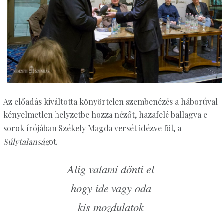
Az előadás kiváltotta könyörtelen szembenézés a háborúval
kényelmetlen helyzetbe hozza nézőt, hazafelé ballagva e
sorok írójában Székely Magda versét idézve föl, a
Súlytalanság
ot.
Alig valami dönti el
hogy ide vagy oda
kis mozdulatok