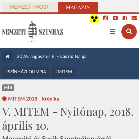
MAGAZIN
NEMZETI MOST
2026. augusztus 8. -
László
Napja
SZÍNHÁZI OLIMPIA
MITEM
HÍR
MITEM 2018 - Krónika
V. MITEM - Nyitónap, 2018.
április 10.
Megnyitó és Svejk Szentpétervárról