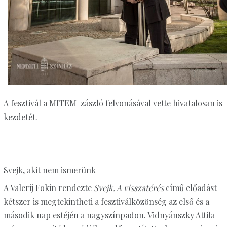
A fesztivál a MITEM-zászló felvonásával vette hivatalosan is
kezdetét.
Svejk, akit nem ismerünk
A Valerij Fokin rendezte
Svejk. A visszatérés
című előadást
kétszer is megtekintheti a fesztiválközönség az első és a
második nap estéjén a nagyszínpadon. Vidnyánszky Attila