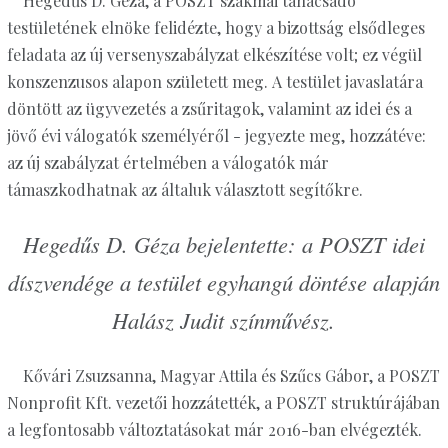
Hegedűs D. Géza, a POSZT szakmai tanácsadó
testületének elnöke felidézte, hogy a bizottság elsődleges
feladata az új versenyszabályzat elkészítése volt; ez végül
konszenzusos alapon született meg. A testület javaslatára
döntött az ügyvezetés a zsűritagok, valamint az idei és a
jövő évi válogatók személyéről - jegyezte meg, hozzátéve:
az új szabályzat értelmében a válogatók már
támaszkodhatnak az általuk választott segítőkre.
Hegedűs D. Géza bejelentette: a POSZT idei
díszvendége a testület egyhangú döntése alapján
Halász Judit színművész.
Kővári Zsuzsanna, Magyar Attila és Szűcs Gábor, a POSZT
Nonprofit Kft. vezetői hozzátették, a POSZT struktúrájában
a legfontosabb változtatásokat már 2016-ban elvégezték.