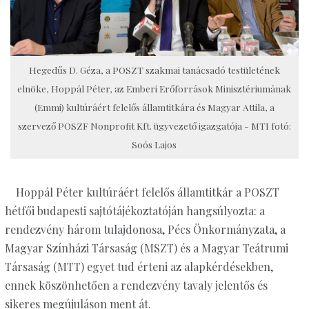
Hegedűs D. Géza, a POSZT szakmai tanácsadó testületének
elnöke, Hoppál Péter, az Emberi Erőforrások Minisztériumának
(Emmi) kultúráért felelős államtitkára és Magyar Attila, a
szervező POSZF Nonprofit Kft. ügyvezető igazgatója - MTI fotó:
Soós Lajos
Hoppál Péter kultúráért felelős államtitkár a POSZT
hétfői budapesti sajtótájékoztatóján hangsúlyozta: a
rendezvény három tulajdonosa, Pécs Önkormányzata, a
Magyar Színházi Társaság (MSZT) és a Magyar Teátrumi
Társaság (MTT) egyet tud érteni az alapkérdésekben,
ennek köszönhetően a rendezvény tavaly jelentős és
sikeres megújuláson ment át.