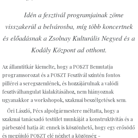
Idén a fesztivál programjainak zöme
visszakerül a belvárosba, míg több koncertnek
és előadásnak a Zsolnay Kulturális Negyed és a
Kodály Központ ad otthont.
Az államtitkár kiemelte, hogy a POSZT Bemutatja
programsorozat és a POSZT Fesztivál szintén fontos
pillérei a seregszemlének, és hozzájárulnak a valódi
fesztiválhangulat kialakításához, nem hiányoznak
ugyanakkor a workshopok, szakmai beszélgetések sem.
Őri László, Pécs alpolgármestere méltatta, hogy a
szakmai tanácsadó testület munkáját a konstruktivitás és a
párbeszéd hatja át: ennek is köszönhető, hogy egy erősödő
és megújuló POSZT elé nézhet a közönség -