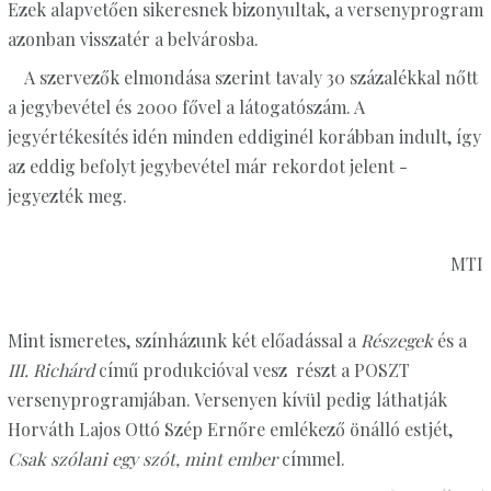
Ezek alapvetően sikeresnek bizonyultak, a versenyprogram
azonban visszatér a belvárosba.
A szervezők elmondása szerint tavaly 30 százalékkal nőtt
a jegybevétel és 2000 fővel a látogatószám. A
jegyértékesítés idén minden eddiginél korábban indult, így
az eddig befolyt jegybevétel már rekordot jelent -
jegyezték meg.
MTI
Mint ismeretes, színházunk két előadással a
Részegek
és a
III. Richárd
című produkcióval vesz részt a POSZT
versenyprogramjában. Versenyen kívül pedig láthatják
Horváth Lajos Ottó Szép Ernőre emlékező önálló estjét,
Csak szólani egy szót, mint ember
címmel.