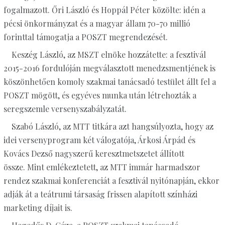
fogalmazott. Őri László és Hoppál Péter közölte: idén a
pécsi önkormányzat és a magyar állam 70-70 millió
forinttal támogatja a POSZT megrendezését.
Keszég László, az MSZT elnöke hozzátette: a fesztivál
2015-2016 fordulóján megválasztott menedzsmentjének is
köszönhetően komoly szakmai tanácsadó testület állt fel a
POSZT mögött, és egyéves munka után létrehozták a
seregszemle versenyszabályzatát.
Szabó László, az MTT titkára azt hangsúlyozta, hogy az
idei versenyprogram két válogatója, Árkosi Árpád és
Kovács Dezső nagyszerű keresztmetszetet állított
össze. Mint emlékeztetett, az MTT immár harmadszor
rendez szakmai konferenciát a fesztivál nyitónapján, ekkor
adják át a teátrumi társaság frissen alapított színházi
marketing díjait is.