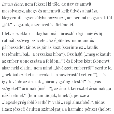
Bryan élete
, nem fekszel ki tőle, de úgy és annyit
mosolyogsz, ahogy és amennyit kell: üdvös a hatása,
kiegyenlíti, egyensúlyba hozza azt, amiben mi magyarok túl
„jók” vagyunk, a szenvedés történetét.
Illetve az ekkora adagban már fárasztó régi-naiv és új-
rafinált szöveg-szövetet. Az épületes-mondandós
párbeszédet János és Jónás közt (szerinte ez „fatális
történelmi baj… Korszakos hiba”), Ősz hajú („megsokasult
az ember gonoszsága a földön...”) és Boltos közt (köpenyt
akar neki eladni: nem mind „kivégzett emberről” szedte le,
„például ezeket a cuccokat... Ahasvérustól vettem”), – és
így tovább: az árusok „bárány gyönge testét” és „vas
szögeket” árulnak (miért?), az ácsok keresztet ácsolnak „a
názáretinek” (honnan tudják, kinek?), persze a
„legeslegrégebbi kertből” való „régi almafából”, Júdás
(Rácz József) őrülten számolgatja a harminc pénzét (holott