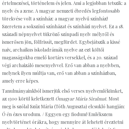
értelmezései, történelem és jelen. Ami a legjobban tetszik: a
nyelv és a zene. A magyar nemzeti ébredés legfontosabb
törekvése volt a színház: a magyar nyelvű színház!
Szeretem a sokszínű színházat és színházi nyelvet. Ez a 18.
századi népnyelvet tükröző színpadi nyelv mélyről és
ismerősen jön, fölfrissít, megfürdet. Egybejátszik a kissé
naiv, archaikus iskoladrámák nyelve az ezt költői
magasságokba emelő kortárs versekkel, és a 20. század
végi archaizáló mesenyelvvel. Erő van abban a nyelvben,
melynek ilyen múltja van, erő van abban a színházban,
amely erre képes.
Tanulmányainkból ismerjük első verses nyelvemlékünket,
az 1300 körül keletkezett
Ómagyar Mária Siralmat
. Most
meg is szólal Szűz Mária (Tóth Auguszta) elcsukló hangján:
Ó én ézes urodum. / Eggyen egy fiodum! Emlékszem
nyelvtörténet órákra, hogy mennyire át lehetett éreztetni