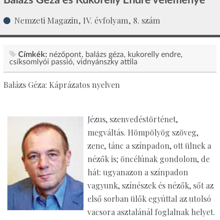
Nemzeti Magazin, IV. évfolyam, 8. szám
Címkék:
nézőpont
balázs géza
kukorelly endre
csíksomlyói passió
vidnyánszky attila
Balázs Géza: Káprázatos nyelven
Jézus, szenvedéstörténet,
megváltás. Hömpölyög szöveg,
zene, tánc a színpadon, ott ülnek a
nézők is; öncélúnak gondolom, de
hát: ugyanazon a színpadon
vagyunk, színészek és nézők, sőt az
első sorban ülők egyúttal az utolsó
vacsora asztalánál foglalnak helyet.