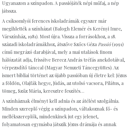
Ugyanazon a színpadon. A passiójáték népi műfaj, a nép
játssza.
A csíksomlyói ferences iskoladrámák egyszer már
megihlették a színházat (Balogh Elemér és Kerényi Imre,
Várszínház, 1981). Most újra. Vissza a forrásokhoz, a 18.
századi iskoladrámákhoz, átszőve Szőcs Géza
Passió
(1991)
című megrázó darabjával, mely a mai utalások finom
hálózatát adja, frissítve Berecz András tréfás anekdotáival,
vérpezsdítő tánccal (Magyar Nemzeti Táncegyüttes). Az
ismert bibliai történet az újabb passióban új életre kel: Jézus
a földön, Olajfák hegye, Júdás, az utolsó vacsora, Pilátus, a
tömeg, Szűz Mária, keresztre feszítés…
A színháznak élményt kell adnia és az átélést szolgálnia.
Minden szereplő végig a színpadon, váltakoznak fő- és
mellékszereplők, mindenkinek jut egy jelenet,
folyamatosan egymásba játszik Jézus drámája és annak