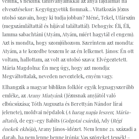
velünk, s nekünk tanítványainkkal az anya fájdalmát fia
elvesztésekor: Kegyüggyetük fiomnak... Vitatkozás Jézus
utolsó szavain, hogy ki tudja jobban? Méné, Tekel, Ufárszin
(megszámláltattál és híjával találtattál). Dehogyis: Éli, Éli,
lamma sabachtáni (Atyám, Atyám, miért hagytál el engem).
Azt is mondta, hogy szomjúhozom. Szerintem azt mondta:
Atyám, a te kezedbe teszem le az én lelkemet. János: Én ott
voltam, hallottam, az volt az utolsó szava: Elvégeztetett.
Mária Magdolna: Én meg úgy, hogy azt mondja:
Megváltottalak, neveden neveztelek, enyém vagy.
Elhangzik a magyar biblikus folklór egyik legnagyszerűbb
emléke, az
Arany Miatyánk
(Jézusnak anyjától való
elbúcsúzása; Tóth Auguszta és Berettyán Nándor lírai
jelenete), moldvai népdalok (
A harag napja leszen
;
Mária-
altató
), de egy-egy Babits (
Golgotai csárda
), Ady (
Régi
énekek ekhója
), Arany János-idézet. Nem lenne 21. századi a
darab, ha nem lenne benne irónia: Vas szögeket tessék! –