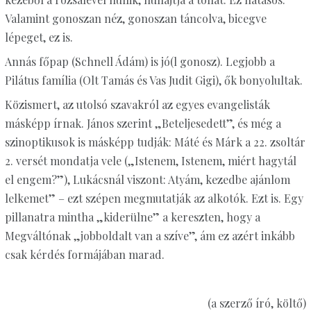
Valamint gonoszan néz, gonoszan táncolva, bicegve
lépeget, ez is.
Annás főpap (Schnell Ádám) is jó(l gonosz). Legjobb a
Pilátus família (Olt Tamás és Vas Judit Gigi), ők bonyolultak.
Közismert, az utolsó szavakról az egyes evangelisták
másképp írnak. János szerint „Beteljesedett”, és még a
szinoptikusok is másképp tudják: Máté és Márk a 22. zsoltár
2. versét mondatja vele („Istenem, Istenem, miért hagytál
el engem?”), Lukácsnál viszont: Atyám, kezedbe ajánlom
lelkemet” – ezt szépen megmutatják az alkotók. Ezt is. Egy
pillanatra mintha „kiderülne” a kereszten, hogy a
Megváltónak „jobboldalt van a szíve”, ám ez azért inkább
csak kérdés formájában marad.
(a szerző író, költő)