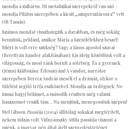
mondja a zsibárus. Itt metafizikai szerepekről van szó –
mondja Pilátus szerepében a kicsit „szupersztárosra” vett
Olt Tamás).
Számos mondat visszhangzik a darabban, és még sokáig
bennünk, például, amikor Mária a Szentlélekhez beszél:
Miért is volt erre szükség? Vagy a János apostol szavai
(Berettyán Sándor alakításában): Kis ideig közöttünk volt a
világosság, és most ránk borult a sötétség. És a gyermek
(Jézus) kiáltozása: Édesanyám! A vándor, narrátor
szerepében Berecz András meséli el a drámát, olykor a
túlélést segítő tréfa eszközeivel. Mondja az ördögnek: No
immá hagyj békimet, a második részben még valami
hasznomot veszik tám… Na menjünk, menegessünk szépen!
Mel Gibson
Passiója
(2004) állítólag sokakat megtérített,
nekem túlzás volt. Vidnyánszky Attila passiója viszont a
miénk, a magyar nép által átélt szenvedéstörténet