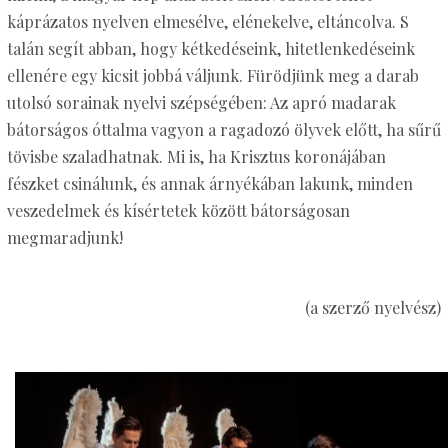
káprázatos nyelven elmesélve, elénekelve, eltáncolva. S
talán segít abban, hogy kétkedéseink, hitetlenkedéseink
ellenére egy kicsit jobbá váljunk. Fürödjünk meg a darab
utolsó sorainak nyelvi szépségében: Az apró madarak
bátorságos óttalma vagyon a ragadozó ölyvek előtt, ha sűrű
tövisbe szaladhatnak. Mi is, ha Krisztus koronájában
fészket csinálunk, és annak árnyékában lakunk, minden
veszedelmek és kísértetek között bátorságosan
megmaradjunk!
(a szerző nyelvész)