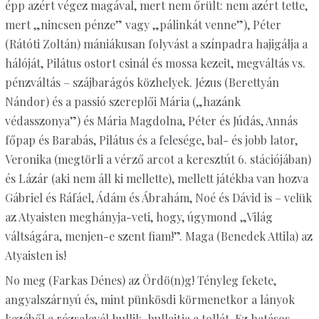
épp azért végez magával, mert nem őrült: nem azért tette,
mert „nincsen pénze” vagy „pálinkát venne”), Péter
(Rátóti Zoltán) mániákusan folyvást a színpadra hajigálja a
hálóját, Pilátus ostort csinál és mossa kezeit, megváltás vs.
pénzváltás – szájbarágós közhelyek. Jézus (Berettyán
Nándor) és a passió szereplői Mária („hazánk
védasszonya”) és Mária Magdolna, Péter és Júdás, Annás
főpap és Barabás, Pilátus és a felesége, bal- és jobb lator,
Veronika (megtörli a vérző arcot a keresztút 6. stációjában)
és Lázár (aki nem áll ki mellette), mellett játékba van hozva
Gábriel és Ráfáel, Ádám és Ábrahám, Noé és Dávid is – velük
az Atyaisten meghányja-veti, hogy, úgymond „Világ
váltságára, menjen-e szent fiam!”. Maga (Benedek Attila) az
Atyaisten is!
No meg (Farkas Dénes) az Ördö(n)g! Tényleg fekete,
angyalszárnyú és, mint pünkösdi körmenetkor a lányok
kezéből a rózsalevél hullik, hullajtja a tollát. Ez hatásos.