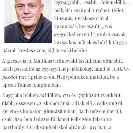
legnagyobb, -szebb, -felemelőbb, -
mélyebb európai történet. Ítélet,
kínzatás, töviskoszorúval
koronázás, keresztút, „vos
szegekkel veretül”, utolsó szavak,
korszakos művek és bóvlik tárgya.
Bármit kezdesz vele, jó(l jössz ki belőle).
A giccses is jó. Matthias Grünewald Issenheimi oltárától,
Bach passióitól az együgyű népi játékokig, mind jó. A
Máté-
passiót
1727. április 11-én, Nagypénteken mutatták be a
lipcsei Tamás templomban.
Nagyjából ebben az időben, 1721 és 1787 között évenként
újabb, összesen 42 iskoladrámát adtak elő a csíksomlyói
Ferences kolostor-gimnáziumban. Bach műve elmerült,
csak 1829-ben fedezte föl ismét Felix Mendelssohn-
Bartholdy. A Csíksomlyói iskoladrámák 1913-ban, a