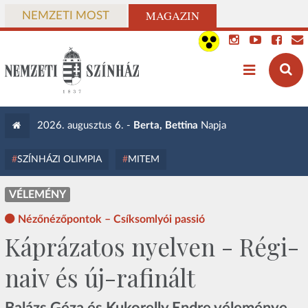
MAGAZIN
NEMZETI MOST
2026. augusztus 6. -
Berta, Bettina
Napja
SZÍNHÁZI OLIMPIA
MITEM
VÉLEMÉNY
Nézőnézőpontok – Csíksomlyói passió
Káprázatos nyelven - Régi-
naiv és új-rafinált
Balázs Géza és Kukorelly Endre véleménye