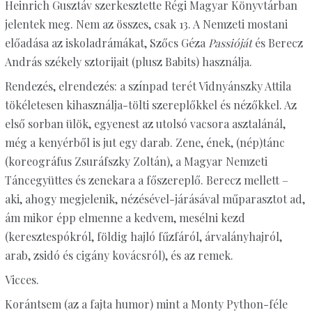
Heinrich Gusztáv szerkesztette Régi Magyar Könyvtárban
jelentek meg. Nem az összes, csak 13. A Nemzeti mostani
előadása az iskoladrámákat, Szőcs Géza
Passióját
és Berecz
András székely sztorijait (plusz Babits) használja.
Rendezés, elrendezés: a színpad terét Vidnyánszky Attila
tökéletesen kihasználja-tölti szereplőkkel és nézőkkel. Az
első sorban ülök, egyenest az utolsó vacsora asztalánál,
még a kenyérből is jut egy darab. Zene, ének, (nép)tánc
(koreográfus Zsuráfszky Zoltán), a Magyar Nemzeti
Táncegyüttes és zenekara a főszereplő. Berecz mellett –
aki, ahogy megjelenik, nézésével-járásával műparasztot ad,
ám mikor épp elmenne a kedvem, mesélni kezd
(keresztespókról, földig hajló fűzfáról, árvalányhajról,
arab, zsidó és cigány kovácsról), és az remek.
Vicces.
Korántsem (az a fajta humor) mint a Monty Python-féle