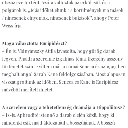
ötszáz éve történt. Azóta változtak az erkölcsök és a
polgárok is. „Más időket élünk / a körülmények ma mások
/ nincsenek elnyomók, nincsenek bukások”, ahogy Peter
Weiss írja.
Maga választotta Euripidészt?
– Én is. Vidnyánszky Attila javasolta, hogy görög darab
legyen. Phaidra szerelme izgalmas téma. Szegény asszony
történetét színre vittem már a római Seneca és az 1999-ben
meghalt angol Sarah Kane feldolgozásában. Most alaposan
visszaugrottunk az időben, Seneca és Kane is Euripidész
művéből merített ihletet.
A szerelem vagy a tehetetlenség drámája a Hippolütosz?
– Is-is. Aphrodité istennő a darab elején közli, hogy ki
mindenki esik majd áldozatául a bosszújának. A bosszú