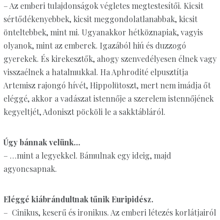
– Az emberi tulajdonságok végletes megtestesítői. Kicsit
sértődékenyebbek, kicsit meggondolatlanabbak, kicsit
önteltebbek, mint mi. Ugyanakkor hétköznapiak, vagyis
olyanok, mint az emberek. Igazából hiú és duzzogó
gyerekek. És kirekesztők, ahogy szenvedélyesen élnek vagy
visszaélnek a hatalmukkal. Ha Aphrodité elpusztítja
Artemisz rajongó hívét, Hippolütoszt, mert nem imádja őt
eléggé, akkor a vadászat istennője a szerelem istennőjének
kegyeltjét, Adoniszt pöcköli le a sakktábláról.
Úgy bánnak velünk…
– …mint a legyekkel. Bámulnak egy ideig, majd
agyoncsapnak.
Eléggé kiábrándultnak tűnik Euripidész.
– Cinikus, keserű és ironikus. Az emberi létezés korlátjairól