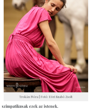
Trokán Nóra | Fotó: Eöri Szabó Zsolt
szimpatikusak ezek az istenek.