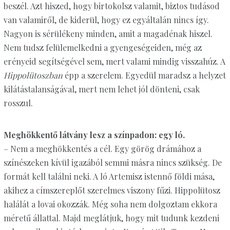
beszél. Azt hiszed, hogy birtokolsz valamit, biztos tudásod
van valamiről, de kiderül, hogy ez egyáltalán nincs így.
Nagyon is sérülékeny minden, amit a magadénak hiszel.
Nem tudsz felülemelkedni a gyengeségeiden, még az
erényeid segítségével sem, mert valami mindig visszahúz. A
Hippolütoszban
épp a szerelem. Egyedül maradsz a helyzet
kilátástalanságával, mert nem lehet jól dönteni, csak
rosszul.
Meghökkentő látvány lesz a színpadon: egy ló.
– Nem a meghökkentés a cél. Egy görög drámához a
színészeken kívül igazából semmi másra nincs szükség. De
formát kell találni neki. A ló Artemisz istennő földi mása,
akihez a címszereplőt szerelmes viszony fűzi. Hippolütosz
halálát a lovai okozzák. Még soha nem dolgoztam ekkora
méretű állattal. Majd meglátjuk, hogy mit tudunk kezdeni