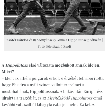
Zsótér Sándor és ifj. Vidnyánszky Attila a Hippolütosz próbáján |
Fotó: Eöri Szabó Zsolt
A
Hippolütosz
első változata megbukott annak idején.
Miért?
– Mert az athéni polgárok erkölcsi érzékét felháborította,
hogy Phaidra a nyílt színen vallott szerelmet a
mostohafiának, Hippolütosznak. A bukás után Euripidész
újraírta a tragédiát, és az
Elrejtőzködő Hippolütosz
című
későbbi változatból kihagyta ezt a jelenetet. Ez kétezer-