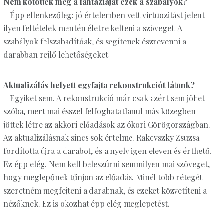
Nem kötötték meg a fantáziáját ezek a szabályok?
– Épp ellenkezőleg: jó értelemben vett virtuozitást jelent
ilyen feltételek mentén életre kelteni a szöveget. A
szabályok felszabadítóak, és segítenek észrevenni a
darabban rejlő lehetőségeket.
Aktualizálás helyett egyfajta rekonstrukciót látunk?
– Egyiket sem. A rekonstrukció már csak azért sem jöhet
szóba, mert mai ésszel felfoghatatlanul más közegben
jöttek létre az akkori előadások az ókori Görögországban.
Az aktualizálásnak sincs sok értelme. Rakovszky Zsuzsa
fordította újra a darabot, és a nyelv igen eleven és érthető.
Ez épp elég. Nem kell beleszúrni semmilyen mai szöveget,
hogy meglepőnek tűnjön az előadás. Minél több rétegét
szeretném megfejteni a darabnak, és ezeket közvetíteni a
nézőknek. Ez is okozhat épp elég meglepetést.