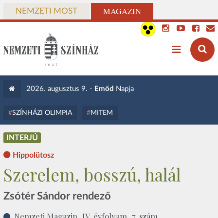
MAGAZIN
NEMZETI MOST
2026. augusztus 9. -
Emőd
Napja
SZÍNHÁZI OLIMPIA
MITEM
INTERJÚ
Hippolütosz
Szerelem, bosszú, halál
Zsótér Sándor rendező
Nemzeti Magazin, IV. évfolyam, 7. szám