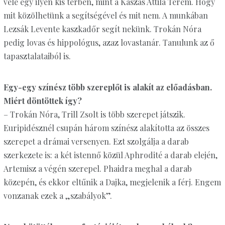
vele egy ilyen kis térben, mint a Kaszás Attila Terem. Hogy
mit közölhetünk a segítségével és mit nem. A munkában
Lezsák Levente kaszkadőr segít nekünk. Trokán Nóra
pedig lovas és hippológus, azaz lovastanár. Tanulunk az ő
tapasztalataiból is.
Egy-egy színész több szereplőt is alakít az előadásban.
Miért dön­töttek így?
– Trokán Nóra, Trill Zsolt is több szerepet játszik.
Euripidésznél csupán három színész alakította az összes
szerepet a drámai versenyen. Ezt szolgálja a darab
szerkezete is: a két istennő közül Aphrodité a darab elején,
Artemisz a végén szerepel. Phaidra meghal a darab
közepén, és ekkor eltűnik a Dajka, megjelenik a férj. Engem
vonzanak ezek a „szabályok”.