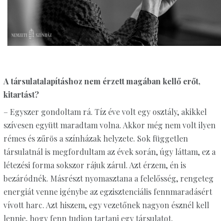
A társulatalapításhoz nem érzett magában kellő erőt,
kitartást?
– Egyszer gondoltam rá. Tíz éve volt egy osztály, akikkel
szívesen együtt maradtam volna. Akkor még nem volt ilyen
rémes és zűrös a színházak helyzete. Sok független
társulatnál is megfordultam az évek során, úgy láttam, ez a
létezési forma sokszor rájuk zárul. Azt érzem, én is
bezáródnék. Másrészt nyomasztana a felelősség, rengeteg
energiát venne igénybe az egzisztenciális fennmaradásért
vívott harc. Azt hiszem, egy vezetőnek nagyon észnél kell
lennie, hogy fenn tudjon tartani egy társulatot.