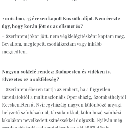
2006-ban, 45 évesen kapott Kossuth-díjat. Nem érezte
úgy, hogy korán jött ez az elismerés?
– Szerintem jókor jött, nem végkielégítésként kaptam meg.
Bevallom, meglepett, csodálkoztam vagy inkább
megijedtem.
Nagyon sokfelé rendez: Budapesten és vidéken is.
Élvezetes ez a sokféleség?
– Szerintem éberen tartja az embert, ha a független
társulatoktól a multinacionális Operaházig, Szombathelytől
Kecskeméten át Nyíregyházáig nagyon különböző anyagi
helyzetű színházaknál, társulatokkal, különböző színházi
iskolákon nevelkedett színészekkel dolgozik. Nyilván még
gazdagabb tudással rendelkezik az, aki külföldön is