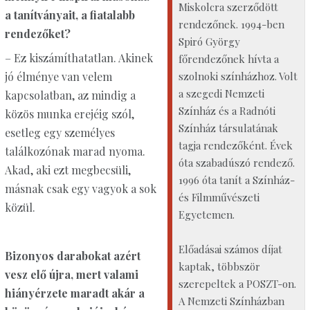
Miskolcra szerződött
a tanítványait, a fiatalabb
rendezőnek. 1994-ben
rendezőket?
Spiró György
– Ez kiszámíthatatlan. Akinek
főrendezőnek hívta a
szolnoki színházhoz. Volt
jó élménye van velem
a szegedi Nemzeti
kapcsolatban, az mindig a
Színház és a Radnóti
közös munka erejéig szól,
Színház társulatának
esetleg egy személyes
tagja rendezőként. Évek
találkozónak marad nyoma.
óta szabadúszó rendező.
Akad, aki ezt megbecsüli,
1996 óta tanít a Színház-
másnak csak egy vagyok a sok
és Filmművészeti
közül.
Egyetemen.
Előadásai számos díjat
Bizonyos darabokat azért
kaptak, többször
vesz elő újra, mert valami
szerepeltek a POSZT-on.
hiányérzete maradt akár a
A Nemzeti Színházban