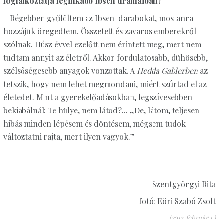
foglalkoztatja leginkább Ibsen drámáiban?
– Régebben gyűlöltem az Ibsen-darabokat, mostanra
hozzájuk öregedtem. Összetett és zavaros emberekről
szólnak. Húsz évvel ezelőtt nem érintett meg, mert nem
tudtam annyit az életről. Akkor fordulatosabb, dühösebb,
szélsőségesebb anyagok vonzottak. A
Hedda Gablerben
az
tetszik, hogy nem lehet megmondani, miért szúrtad el az
életedet. Mint a gyerekelőadásokban, legszívesebben
bekiabálnál: Te hülye, nem látod?... „De, látom, teljesen
hibás minden lépésem és döntésem, mégsem tudok
változtatni rajta, mert ilyen vagyok.”
Szentgyörgyi Rita
fotó: Eöri Szabó Zsolt
(2017. február 1.)