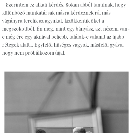
– Szerintem ez alkati kérdés. Sokan abból tanulnak, hogy
különböző munkatársak másra kérdeznek rá, más
vágányra terelik az agyukat, kizökkentik őket a
megszokottból. Én meg, mint egy bányász, azt nézem, van-
e még érc egy aknával beljebb, találok-e valamit az újabb
rétegek alatt... Egyfelől hűséges vagyok, másfelől gyáva,
hogy nem próbálkozom újjal.