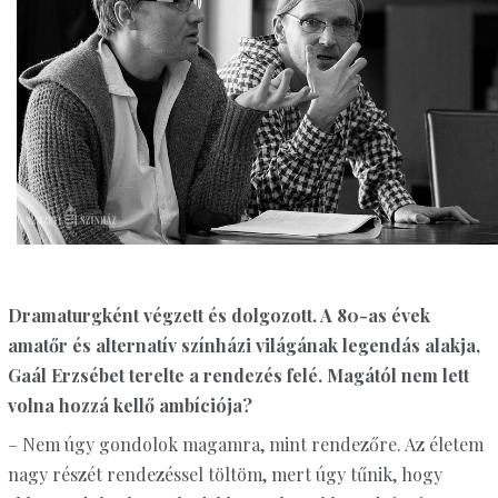
Dramaturgként végzett és dolgozott. A 80-as évek
amatőr és alternatív színházi világának legendás alakja,
Gaál Erzsébet terelte a rendezés felé. Magától nem lett
volna hozzá kellő ambíciója?
– Nem úgy gondolok magamra, mint rendezőre. Az életem
nagy részét rendezéssel töltöm, mert úgy tűnik, hogy