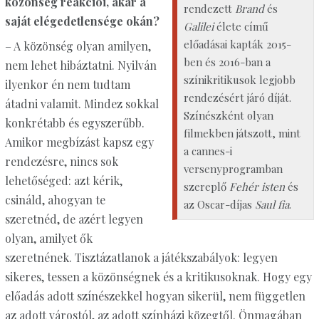
közönség reakciói, akár a
rendezett
Brand
és
saját elégedetlensége okán?
Galilei
élete című
előadásai kapták 2015-
– A közönség olyan amilyen,
ben és 2016-ban a
nem lehet hibáztatni. Nyilván
színikritikusok legjobb
ilyenkor én nem tudtam
rendezésért járó díját.
átadni valamit. Mindez sokkal
Színészként olyan
konkrétabb és egyszerűbb.
filmekben játszott, mint
Amikor megbízást kapsz egy
a cannes-i
rendezésre, nincs sok
versenyprogramban
lehetőséged: azt kérik,
szereplő
Fehér isten
és
csináld, ahogyan te
az Oscar-díjas
Saul fia
.
szeretnéd, de azért legyen
olyan, amilyet ők
szeretnének. Tisztázatlanok a játékszabályok: legyen
sikeres, tessen a közönségnek és a kritikusoknak. Hogy egy
előadás adott színészekkel hogyan sikerül, nem független
az adott várostól, az adott színházi közegtől. Önmagában