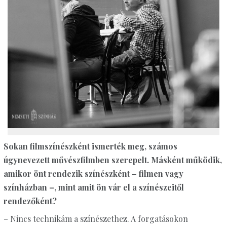
Sokan filmszínészként ismerték meg, számos
úgynevezett művészfilmben szerepelt. Másként működik,
amikor önt rendezik színészként – filmen vagy
színházban –, mint amit ön vár el a színészeitől
rendezőként?
– Nincs technikám a színészethez. A forgatásokon