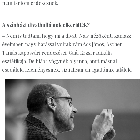
nem tartom érdekesnek.
A színházi divathullámok elkerülték?
– Nem is tudtam, hogy mi a divat. Naiv nézőként, kamasz
éveimben nagy hatással voltak rám Ács János, Ascher
Tamás kaposvári rendezései, Gaál Erzsi radikális
esztétikája. De hiába vágynék olyanra, amit másnál
csodálok, leleményesnek, vizuálisan elragadónak találok.