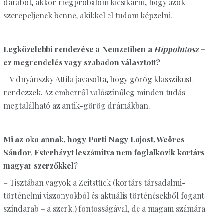
darabot, akkor megpróbálom kicsikarni, hogy azok
szerepeljenek benne, akikkel el tudom képzelni.
Legközelebbi rendezése a Nemzetiben a
Hippolütosz
–
ez megrendelés vagy szabadon választott?
– Vidnyánszky Attila javasolta, hogy görög klasszikust
rendezzek. Az emberről valószínűleg minden tudás
megtalálható az antik-görög drámákban.
Mi az oka annak, hogy Parti Nagy Lajost, Weöres
Sándor, Esterházyt leszámítva nem foglalkozik kortárs
magyar szerzőkkel?
– Tisztában vagyok a Zeitstück (kortárs társadalmi-
történelmi viszonyokból és aktuális történésekből fogant
színdarab – a szerk.) fontosságával, de a magam számára