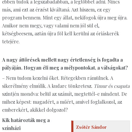
ebben tudok a legszabadabban, a legtöbbet adni. Nincs
más, ami ezt az érzést kiváltaná. Azt hiszem, ez egy
program bennem. Mint egy állat, nekifogok újra meg újra.
Amikor nem megy, vagy valami nem jól sül el,
kétségbeesem, aztán újra föl kell kerülni az óriáskerék
tetejére.
A nagy áttörések mellett nagy értetlenség is fogadta a
pályáján. Hogyan éli meg a mélypontokat, a válságokat?
– Nem tudom kezelni őket. Rétegekben rámülnek. A
sikerélmény elmúlik. A kudarc tönkretesz.
Timur és csapata
szintjén mondva: belül az számít, megtettél-e mindent. De
mihez képest: magadért, a műért, amivel foglalkozol, az
emberekért, akikkel dolgozol?
Kik határozták meg a
Zsótér Sándor
színházi