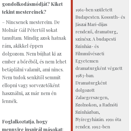
gondolkodásmódját? Kiket
1961-ben született
tekint mestereinek?
Budapesten. Kossuth- és
– Nincsenek mestereim. De
Jászai Mari-díjas
Molnár Gál Pétertől sokat
rendező, dramaturg,
tanultam. Mindig azok hatnak
színész. A budapesti
rám, akikkel éppen
Színház- és
Filmművészeti
dolgozom. Nem bújhat ki az
Egyetemen
ember a bőréből, és nem lehet
dramaturgként végzett
betáplálni valamit, ami nincs.
1983-ban.
Nem tudok senkitől semmit
Dramaturgként
ellopni vagy sorvezetőként
dolgozott
használni, az már nem én
Zalaegerszegen,
lennék.
Szolnokon, a Radnóti
Színházban,
Nyíregyházán. 1991 óta
Foglalkoztatja, hogy
rendez. 1992-ben
mennyire inspirál másokat: