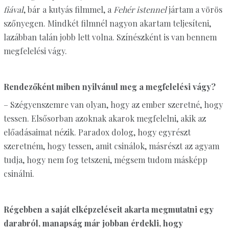
fiával
, bár a kutyás filmmel, a
Fehér istennel
jártam a vörös
szőnyegen. Mindkét filmnél nagyon akartam teljesíteni,
lazábban talán jobb lett volna. Színészként is van bennem
megfelelési vágy.
Rendezőként miben nyilvánul meg a megfelelési vágy?
– Szégyenszemre van olyan, hogy az ember szeretné, hogy
tessen. Elsősorban azoknak akarok megfelelni, akik az
előadásaimat nézik. Paradox dolog, hogy egyrészt
szeretném, hogy tessen, amit csinálok, másrészt az agyam
tudja, hogy nem fog tetszeni, mégsem tudom másképp
csinálni.
Régebben a saját elképzeléseit akarta megmutatni egy
darabról, manapság már jobban érdekli, hogy