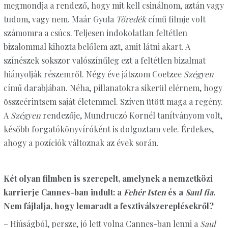
megmondja a rendező, hogy mit kell csinálnom, aztán vagy
tudom, vagy nem. Maár Gyula
Töredék
című filmje volt
számomra a csúcs. Teljesen indokolatlan feltétlen
bizalommal kihozta belőlem azt, amit látni akart. A
színészek sokszor valószínűleg ezt a feltétlen bizalmat
hiányolják részemről. Négy éve játszom Coetzee
Szégyen
című darabjában. Néha, pillanatokra sikerül elérnem, hogy
összeérintsem saját életemmel. Szíven ütött maga a regény.
A
Szégyen
rendezője, Mundruczó Kornél tanítványom volt,
később forgatókönyvíróként is dolgoztam vele. Érdekes,
ahogy a pozíciók változnak az évek során.
Két olyan filmben is szerepelt, amelynek a nemzetközi
karrierje Cannes-ban indult: a
Fehér Isten
és a
Saul fia
.
Nem fájlalja, hogy lemaradt a fesztiválszereplésekről?
– Hiúságból, persze, jó lett volna Cannes-ban lenni a
Saul