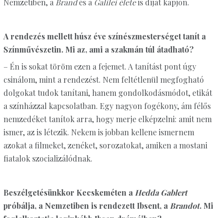
Nemzetiben, a
Brand
és a
Galilei élete
is díjat kapjon.
A rendezés mellett húsz éve színészmesterséget tanít a
Színművészetin. Mi az, ami a szakmán túl átadható?
– Én is sokat töröm ezen a fejemet. A tanítást pont úgy
csinálom, mint a rendezést. Nem feltétlenül megfogható
dolgokat tudok tanítani, hanem gondolkodásmódot, etikát
a színházzal kapcsolatban. Egy nagyon fogékony, ám félős
nemzedéket tanítok arra, hogy merje elképzelni: amit nem
ismer, az is létezik. Nekem is jobban kellene ismernem
azokat a filmeket, zenéket, sorozatokat, amiken a mostani
fiatalok szocializálódnak.
Beszélgetésünkkor Kecskeméten a
Hedda Gablert
próbálja, a Nemzetiben is rendezett Ibsent, a
Brandot
. Mi