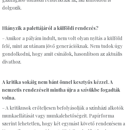
dolgozik.
Hiányzik a palettájáról a külföldi rendezés?
– Amikor a pályám indult, nem volt olyan nyitás a külföld
felé, mint az utánam jövő generációknak. Nem tudok úgy
gondolkodni, hogy amit csinálok, hasonlítson az aktuális
divathoz.
A kritika sokáig nem bánt önnel kesztyűs kézzel. A
nemzetis rendezéseit mintha újra a szívükbe fogadták
volna.
– A kritikusok erőteljesen befolyásolják a színházi alkotók
munkaellátását vagy munkalehetőségeit. Papírforma
szerint lehetetlen, hogy két egymást követő rendezésem a