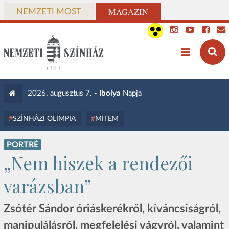
MAGAZIN
NEMZETI MOST
2026. augusztus 7. -
Ibolya
Napja
SZÍNHÁZI OLIMPIA
MITEM
PORTRÉ
„Nem hiszek a rendezői
varázsban”
Zsótér Sándor óriáskerékről, kíváncsiságról,
manipulálásról, megfelelési vágyról, valamint