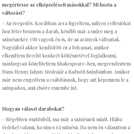
megértesse az elképzeléseit másokkal? Mi hozta a
változást?
– Az öregedés. Korábban arra figyeltem, milyen reflexiókat
hoz létre bennem a darab, később már a műre meg a
színészekre. Ott vagyok én is, de az arányok változtak.
Nagyjából akkor kezdődött ez a folyamat, amikor
elkezdtem Brecht konkrét költészetével foglalkozni,
máshogyan közelítettem Shakespeare-hez, megrendeztem
Hans Henny Jahnn
Médeáját
a Radnóti Színházban. Amikor
már nem engedtem a csábításnak, hogy azt képezzem le a
színpadon, ami elsőre eszembe jut.
Hogyan választ darabokat?
– Régebben ösztönből, ma már a színészek miatt. Hiába
érdekel valami, ha nincs rá színész. Ha nem én választom a