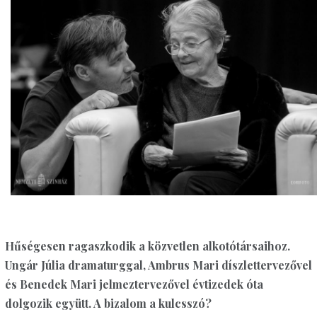
Hűségesen ragaszkodik a közvetlen alkotótársaihoz.
Ungár Júlia dramaturggal, Ambrus Mari díszlettervezővel
és Benedek Mari jelmeztervezővel évtizedek óta
dolgozik együtt. A bizalom a kulcsszó?