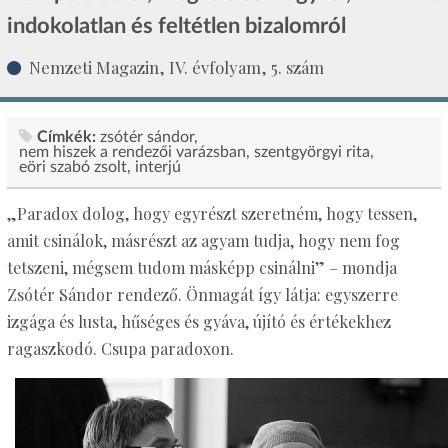
indokolatlan és feltétlen bizalomról
Nemzeti Magazin, IV. évfolyam, 5. szám
Címkék:
zsótér sándor
nem hiszek a rendezői varázsban
szentgyörgyi rita
eöri szabó zsolt
interjú
„Paradox dolog, hogy egyrészt szeretném, hogy tessen,
amit csinálok, másrészt az agyam tudja, hogy nem fog
tetszeni, mégsem tudom másképp csinálni” – mondja
Zsótér Sándor rendező. Önmagát így látja: egyszerre
izgága és lusta, hűséges és gyáva, újító és értékekhez
ragaszkodó. Csupa paradoxon.