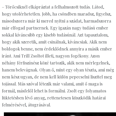
– Törőcsiknél elkápráztat a felhalmozott tudás. Látod,
hogy utolérhetetlen. Jobb, ha csöndben maradsz, figyelsz,
másodszorra már ki mered nyitni a szádat, harmadszorra
már elfogad partnernek. Egy igazán nagy tudású ember
sokkal kíváncsibb egy kisebb tudásúnál. Azt tapasztalom,
hogy akik szeretik, amit csinálnak, kíváncsiak. Akik nem
boldogok benne, nem érdeklődnek annyira a másik ember
iránt. Ami Trill Zsoltot illeti, nagyon fogékony. Azon
néhány férfiszínész közé tartozik, akik nem mérlegelnek,
hanem belevágnak. Olyan ő, mint egy olyan tészta, ami még
nem kész ugyan, de nem kell külön pepecselni liszttel meg
tojással. Más szóval létezik már valami, amit ő maga is
formál, másfelől lehet is formálni. Zsolt egy folyamatos
lüktetésben lévő anyag, rettenetesen küszködik határai
felmérésével, átugrásával.