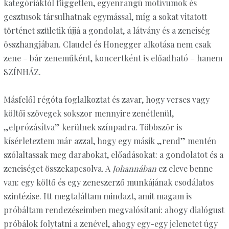
kategóriáktól független, egyenrangú motívumok és
gesztusok társulhatnak egymással, míg a sokat vitatott
történet születik újjá a gondolat, a látvány és a zeneiség
összhangjában. Claudel és Honegger alkotása nem csak
zene – bár zeneműként, koncertként is előadható – hanem
SZÍNHÁZ.
Másfelől régóta foglalkoztat és zavar, hogy verses vagy
költői szövegek sokszor mennyire zenétlenül,
„elprózásítva” kerülnek színpadra. Többször is
kísérleteztem már azzal, hogy egy másik „rend” mentén
szólaltassak meg darabokat, előadásokat: a gondolatot és a
zeneiséget összekapcsolva. A
Johannában
ez eleve benne
van: egy költő és egy zeneszerző munkájának csodálatos
szintézise. Itt megtaláltam mindazt, amit magam is
próbáltam rendezéseimben megvalósítani: ahogy dialógust
próbálok folytatni a zenével, ahogy egy-egy jelenetet úgy