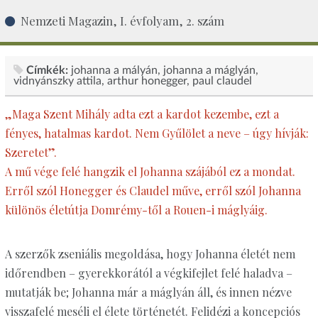
Nemzeti Magazin, I. évfolyam, 2. szám
Címkék:
johanna a mályán
johanna a máglyán
vidnyánszky attila
arthur honegger
paul claudel
„Maga Szent Mihály adta ezt a kardot kezembe, ezt a
fényes, hatalmas kardot. Nem Gyűlölet a neve – úgy hívják:
Szeretet”.
A mű vége felé hangzik el Johanna szájából ez a mondat.
Erről szól Honegger és Claudel műve, erről szól Johanna
különös életútja Domrémy-től a Rouen-i máglyáig.
A szerzők zseniális megoldása, hogy Johanna életét nem
időrendben – gyerekkorától a végkifejlet felé haladva –
mutatják be; Johanna már a máglyán áll, és innen nézve
visszafelé meséli el élete történetét. Felidézi a koncepciós