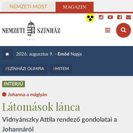
MAGAZIN
NEMZETI MOST
2026. augusztus 9. -
Emőd
Napja
SZÍNHÁZI OLIMPIA
MITEM
INTERJÚ
Johanna a máglyán
Látomások lánca
Vidnyánszky Attila rendező gondolatai a
Johannáról