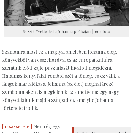
Bozsik Yvette-tel a Johanna próbáján | eorifoto
Számomra most ez a máglya, amelyben Johanna elég,
könyvekből van összehordva, és az európai kultúra
szemünk előtt zajló pusztulását hivatott megidézni.
Hatalmas könyvfalat rombol szét a tömeg, és ez válik a
lángok martalékává. Johanna (az élet) meghatározó
szimbólumaként is megjelenik ez a motívum: egy nagy
könyvet látunk majd a színpadon, amelybe Johanna
története íródik.
[hazaszeretet]
Nemrég egy