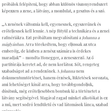
próbálok felépíteni, hogy abban különös viszonyrendszert
képezzen a zene, a látvány, a mozdulat, a gesztus és a szó.
„A zenének változnia kell, egyenesnek, egyszerűnek és
erőteljesnek kell lennie. A nép fütyül a technikára és a zenei
rafinériákra. Ezt próbáltam megvalósítani a
Johanna a
máglyánban
. Arra törekedtem, hogy eljussak az utca
emberéig, de közben a zenész számára is érdekes
maradjak” – mondta Honegger, a zeneszerző. Az ő
partitúrája keretet ad, de nem korlátoz. Sőt, rengeteg
szabadságot ad a rendezőnek. A
Johanna
nem
dokumentumtörténet, hanem érzések, lüktetések sorozata,
ami lehetőséget kínál arra, hogy továbbgondoljuk,
dúsítsuk, még erőteljesebben bontsuk ki a történetet a
látvány segítségével. Magával ragad minket alkotókat is ez
a mű, mert sodró lendületű és vad látomások lánca, szabad