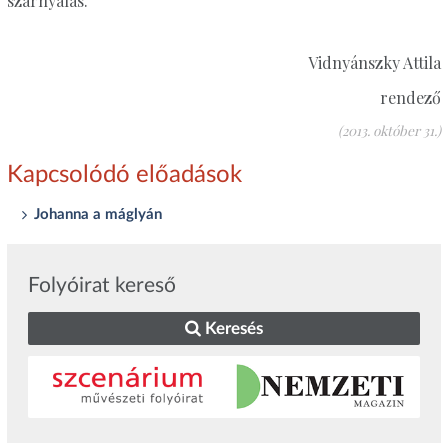
szárnyalás.
Vidnyánszky Attila
rendező
(2013. október 31.)
Kapcsolódó előadások
Johanna a máglyán
Folyóirat kereső
Keresés