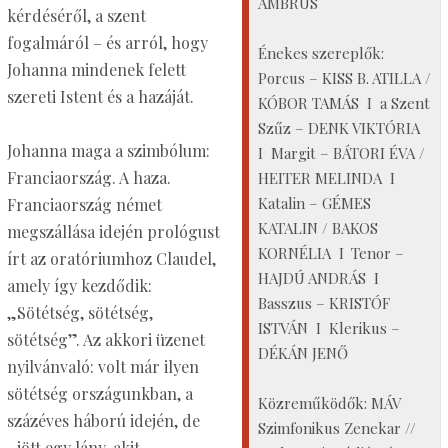
AMBRUS
kérdéséről, a szent
fogalmáról – és arról, hogy
Énekes szereplők:
Johanna mindenek felett
Porcus – KISS B. ATILLA /
szereti Istent és a hazáját.
KÓBOR TAMÁS I a Szent
Szűz – DENK VIKTÓRIA
Johanna maga a szimbólum:
I Margit – BÁTORI ÉVA /
Franciaország. A haza.
HEITER MELINDA I
Katalin – GÉMES
Franciaország német
KATALIN / BAKOS
megszállása idején prológust
KORNÉLIA I Tenor –
írt az oratóriumhoz Claudel,
HAJDÚ ANDRÁS I
amely így kezdődik:
Basszus – KRISTÓF
„Sötétség, sötétség,
ISTVÁN I Klerikus –
sötétség”. Az akkori üzenet
DÉKÁN JENŐ
nyilvánvaló: volt már ilyen
sötétség országunkban, a
Közreműködők: MÁV
százéves háború idején, de
Szimfonikus Zenekar //
„jött egy lány, akit