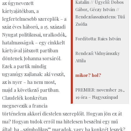
Katalin // Ügyelő: Dobos
az úgynevezett
Gábor, Géczy István //
kártyajátékban, a
Rendezőasszisztens: Tüű
legfertelmesebb szereplők – a
Zsófia
száz éves háború, a 15. századi
Nyugat politikusai, uralkodók,
Fordította: Raics István
hatalmasságok – egy cinkkelt
kártyával játszott partiban
Rendező: Vidnyánszky
döntenek Johanna sorsáról.
Attila
Ezek a partik mindig
ugyanúgy zajlanak: aki veszít,
mikor? hol?
az is nyer – ha nem most,
PREMIER: november 29.,
majd a következő partiban.
19 óra – Nagyszínpad
Claudelék konkrétan
megnevezik a francia
történelem akkori dicstelen szereplőit. Hogyan jön ez át
ma? Hogyan tudok erről ma hitelesen beszélni egy mű
által: ha „szimbolikus” maradok, vagy ha konkrét leszek?