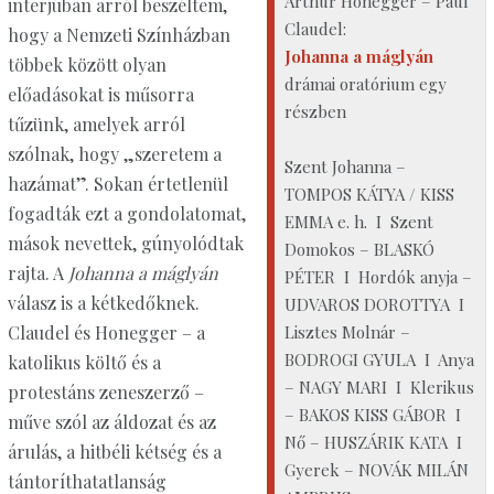
Arthur Honegger – Paul
interjúban arról beszéltem,
Claudel:
hogy a Nemzeti Színházban
Johanna a máglyán
többek között olyan
drámai oratórium egy
előadásokat is műsorra
részben
tűzünk, amelyek arról
szólnak, hogy „szeretem a
Szent Johanna –
hazámat”. Sokan értetlenül
TOMPOS KÁTYA / KISS
fogadták ezt a gondolatomat,
EMMA e. h. I Szent
mások nevettek, gúnyolódtak
Domokos – BLASKÓ
rajta. A
Johanna a máglyán
PÉTER I Hordók anyja –
válasz is a kétkedőknek.
UDVAROS DOROTTYA I
Lisztes Molnár –
Claudel és Honegger – a
BODROGI GYULA I Anya
katolikus költő és a
– NAGY MARI I Klerikus
protestáns zeneszerző –
– BAKOS KISS GÁBOR I
műve szól az áldozat és az
Nő – HUSZÁRIK KATA I
árulás, a hitbéli kétség és a
Gyerek – NOVÁK MILÁN
tántoríthatatlanság