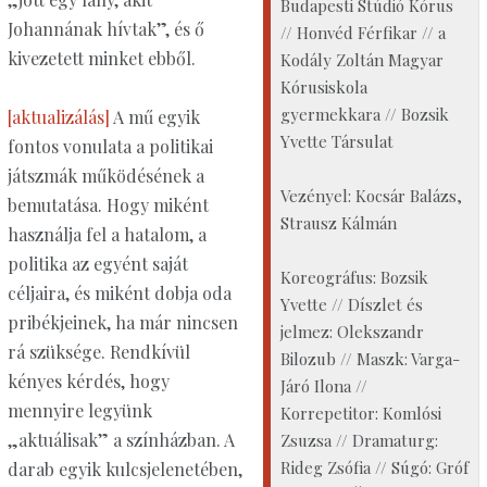
Budapesti Stúdió Kórus
Johannának hívtak”, és ő
// Honvéd Férfikar // a
kivezetett minket ebből.
Kodály Zoltán Magyar
Kórusiskola
gyermekkara // Bozsik
[aktualizálás]
A mű egyik
Yvette Társulat
fontos vonulata a politikai
játszmák működésének a
Vezényel: Kocsár Balázs,
bemutatása. Hogy miként
Strausz Kálmán
használja fel a hatalom, a
politika az egyént saját
Koreográfus: Bozsik
céljaira, és miként dobja oda
Yvette // Díszlet és
pribékjeinek, ha már nincsen
jelmez: Olekszandr
rá szüksége. Rendkívül
Bilozub // Maszk: Varga-
kényes kérdés, hogy
Járó Ilona //
mennyire legyünk
Korrepetitor: Komlósi
„aktuálisak” a színházban. A
Zsuzsa // Dramaturg:
Rideg Zsófia // Súgó: Gróf
darab egyik kulcsjelenetében,