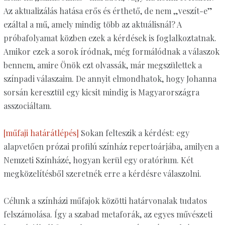
Az aktualizálás hatása erős és érthető, de nem „veszít-e”
ezáltal a mű, amely mindig több az aktuálisnál? A
próbafolyamat közben ezek a kérdések is foglalkoztatnak.
Amikor ezek a sorok íródnak, még formálódnak a válaszok
bennem, amire Önök ezt olvassák, már megszülettek a
színpadi válaszaim. De annyit elmondhatok, hogy Johanna
sorsán keresztül egy kicsit mindig is Magyarországra
asszociáltam.
[műfaji határátlépés]
Sokan felteszik a kérdést: egy
alapvetően prózai profilú színház repertoárjába, amilyen a
Nemzeti Színházé, hogyan kerül egy oratórium. Két
megközelítésből szeretnék erre a kérdésre válaszolni.
Célunk a színházi műfajok közötti határvonalak tudatos
felszámolása. Így a szabad metaforák, az egyes művészeti