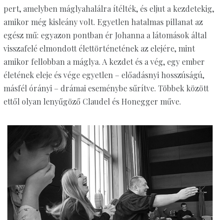
pert, amelyben máglyahalálra ítélték, és eljut a kezdetekig,
amikor még kisleány volt. Egyetlen hatalmas pillanat az
egész mű: egyazon pontban ér Johanna a látomások által
visszafelé elmondott élettörténetének az elejére, mint
amikor fellobban a máglya. A kezdet és a vég, egy ember
életének eleje és vége egyetlen – előadásnyi hosszúságú,
másfél órányi – drámai eseménybe sűrítve. Többek között
ettől olyan lenyűgöző Claudel és Honegger műve.