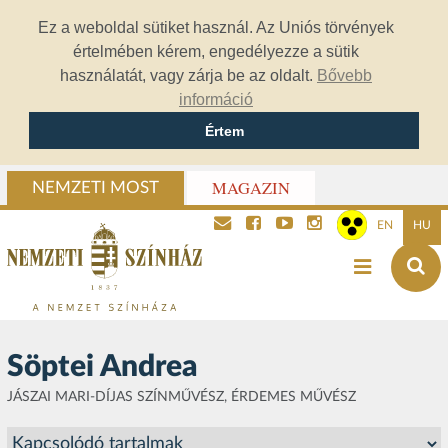
Ez a weboldal sütiket használ. Az Uniós törvények
értelmében kérem, engedélyezze a sütik
használatát, vagy zárja be az oldalt.
Bővebb
információ
Értem
MAGAZIN
NEMZETI MOST
EN
HU
Söptei Andrea
JÁSZAI MARI-DÍJAS SZÍNMŰVÉSZ, ÉRDEMES MŰVÉSZ