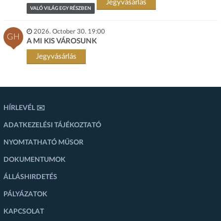
Jegyvásárlás
VALÓ VILÁG EGY RÉSZBEN
2026. October 30. 19:00
GH
A MI KIS VÁROSUNK
Jegyvásárlás
HÍRLEVÉL ✉️
ADATKEZELÉSI TÁJÉKOZTATÓ
NYOMTATHATÓ MŰSOR
DOKUMENTUMOK
ÁLLÁSHIRDETÉS
PÁLYÁZATOK
KAPCSOLAT