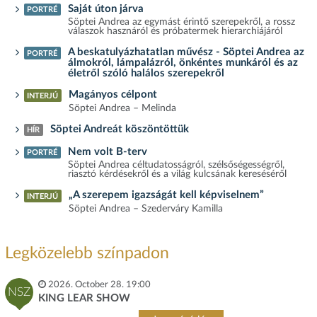
Saját úton járva
PORTRÉ
Söptei Andrea az egymást érintő szerepekről, a rossz
válaszok hasznáról és próbatermek hierarchiájáról
A beskatulyázhatatlan művész - Söptei Andrea az
PORTRÉ
álmokról, lámpalázról, önkéntes munkáról és az
életről szóló halálos szerepekről
Magányos célpont
INTERJÚ
Söptei Andrea – Melinda
Söptei Andreát köszöntöttük
HÍR
Nem volt B-terv
PORTRÉ
Söptei Andrea céltudatosságról, szélsőségességről,
riasztó kérdésekről és a világ kulcsának kereséséről
„A szerepem igazságát kell képviselnem”
INTERJÚ
Söptei Andrea – Szederváry Kamilla
Legközelebb színpadon
2026. October 28. 19:00
NSZ
KING LEAR SHOW