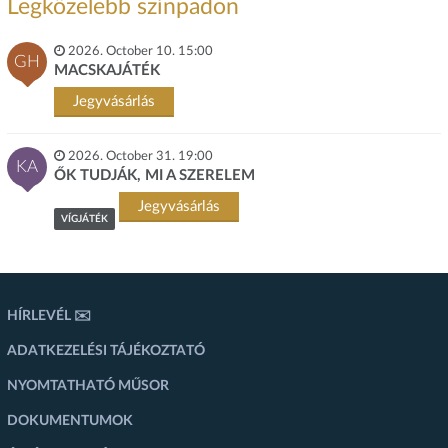
Legközelebb színpadon
2026. October 10. 15:00
GH
MACSKAJÁTÉK
Jegyvásárlás
2026. October 31. 19:00
KA
ŐK TUDJÁK, MI A SZERELEM
Jegyvásárlás
VÍGJÁTÉK
HÍRLEVÉL ✉️
ADATKEZELÉSI TÁJÉKOZTATÓ
NYOMTATHATÓ MŰSOR
DOKUMENTUMOK