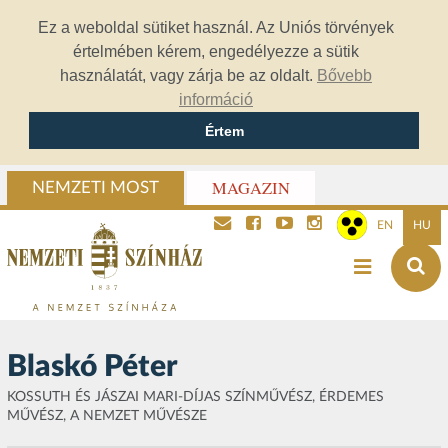
Ez a weboldal sütiket használ. Az Uniós törvények
értelmében kérem, engedélyezze a sütik
használatát, vagy zárja be az oldalt.
Bővebb
információ
Értem
MAGAZIN
NEMZETI MOST
EN
HU
Blaskó Péter
KOSSUTH ÉS JÁSZAI MARI-DÍJAS SZÍNMŰVÉSZ, ÉRDEMES
MŰVÉSZ, A NEMZET MŰVÉSZE