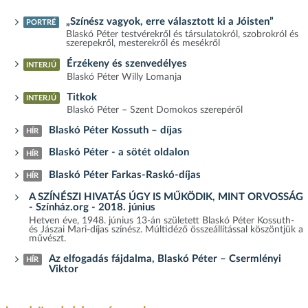
„Színész vagyok, erre választott ki a Jóisten”
PORTRÉ
Blaskó Péter testvérekről és társulatokról, szobrokról és
szerepekről, mesterekről és mesékről
Érzékeny és szenvedélyes
INTERJÚ
Blaskó Péter Willy Lomanja
Titkok
INTERJÚ
Blaskó Péter – Szent Domokos szerepéről
Blaskó Péter Kossuth – díjas
HÍR
Blaskó Péter - a sötét oldalon
HÍR
Blaskó Péter Farkas-Raskó-díjas
HÍR
A SZÍNÉSZI HIVATÁS ÚGY IS MŰKÖDIK, MINT ORVOSSÁG
- Színház.org - 2018. június
Hetven éve, 1948. június 13-án született Blaskó Péter Kossuth-
és Jászai Mari-díjas színész. Múltidéző összeállítással köszöntjük a
művészt.
Az elfogadás fájdalma, Blaskó Péter – Csermlényi
HÍR
Viktor