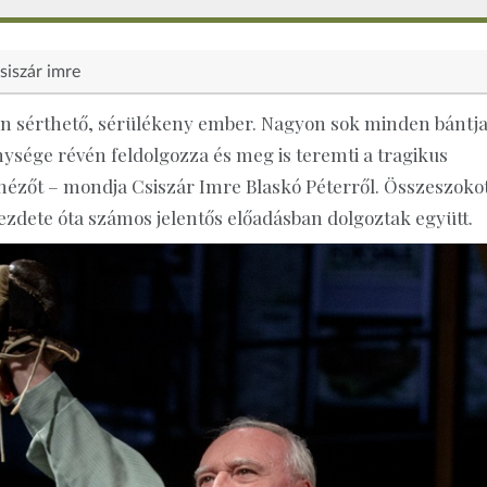
siszár imre
n sérthető, sérülékeny ember. Nagyon sok minden bántja
sége révén feldolgozza és meg is teremti a tragikus
 nézőt – mondja Csiszár Imre Blaskó Péterről. Összeszoko
ezdete óta számos jelentős előadásban dolgoztak együtt.