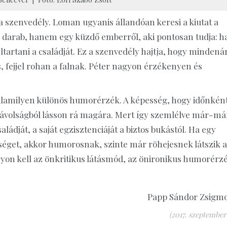
a szenvedély. Loman ugyanis állandóan keresi a kiutat a
 darab, hanem egy küzdő emberről, aki pontosan tudja: h
eltartani a családját. Ez a szenvedély hajtja, hogy mindená
, fejjel rohan a falnak. Péter nagyon érzékenyen és
valamilyen különös humorérzék. A képesség, hogy időnkén
 távolságból lásson rá magára. Mert így szemlélve már-má
ját, a saját egzisztenciáját a biztos bukástól. Ha egy
ességet, akkor humorosnak, szinte már röhejesnek látszik a
yon kell az önkritikus látásmód, az önironikus humorérzé
Papp Sándor Zsigm
(2017. szeptember 