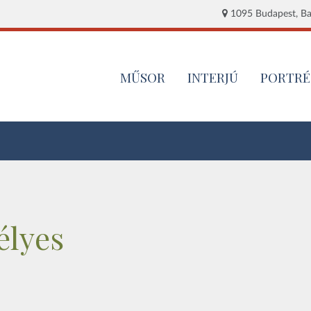
1095 Budapest, Baj
MŰSOR
INTERJÚ
PORTRÉ
élyes