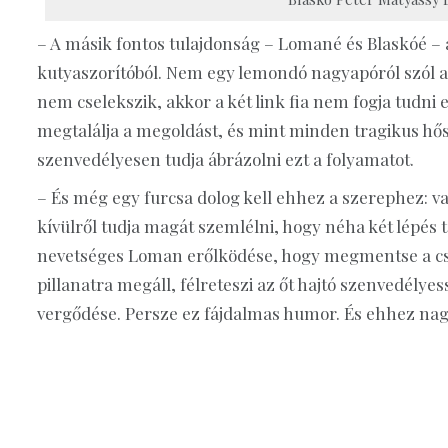
– A másik fontos tulajdonság – Lomané és Blaskóé – 
kutyaszorítóból. Nem egy lemondó nagyapóról szól a
nem cselekszik, akkor a két link fia nem fogja tudni 
megtalálja a megoldást, és mint minden tragikus hős
szenvedélyesen tudja ábrázolni ezt a folyamatot.
– És még egy furcsa dolog kell ehhez a szerephez: 
kívülről tudja magát szemlélni, hogy néha két lépés
nevetséges Loman erőlködése, hogy megmentse a család
pillanatra megáll, félreteszi az őt hajtó szenvedély
vergődése. Persze ez fájdalmas humor. És ehhez nag