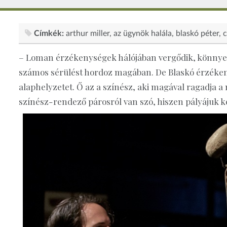
Címkék:
arthur miller
az ügynök halála
blaskó péter
c
– Loman érzékenységek hálójában vergődik, könnye
számos sérülést hordoz magában. De Blaskó érzékeny
alaphelyzetet. Ő az a színész, aki magával ragadja a
színész-rendező párosról van szó, hiszen pályájuk k