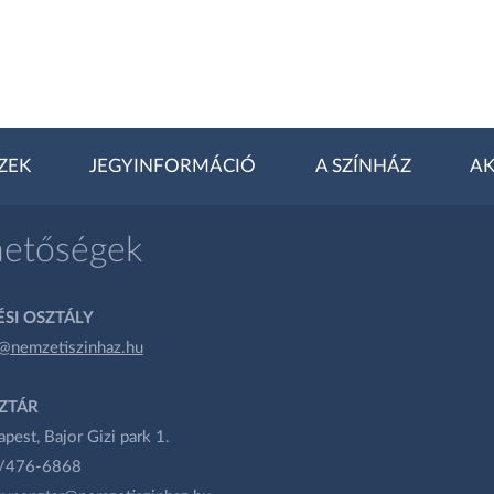
ZEK
JEGYINFORMÁCIÓ
A SZÍNHÁZ
AK
hetőségek
SI OSZTÁLY
@nemzetiszinhaz.hu
ZTÁR
est, Bajor Gizi park 1.
1/476-6868