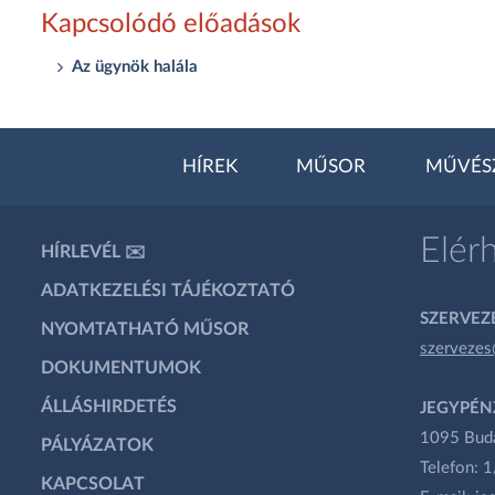
Kapcsolódó előadások
Az ügynök halála
HÍREK
MŰSOR
MŰVÉS
Elér
HÍRLEVÉL ✉️
ADATKEZELÉSI TÁJÉKOZTATÓ
SZERVEZÉ
NYOMTATHATÓ MŰSOR
szervezes
DOKUMENTUMOK
ÁLLÁSHIRDETÉS
JEGYPÉN
1095 Budap
PÁLYÁZATOK
Telefon: 
KAPCSOLAT