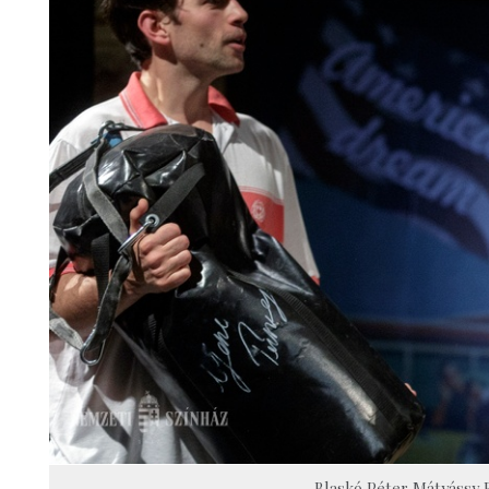
Blaskó Péter Mátyássy B