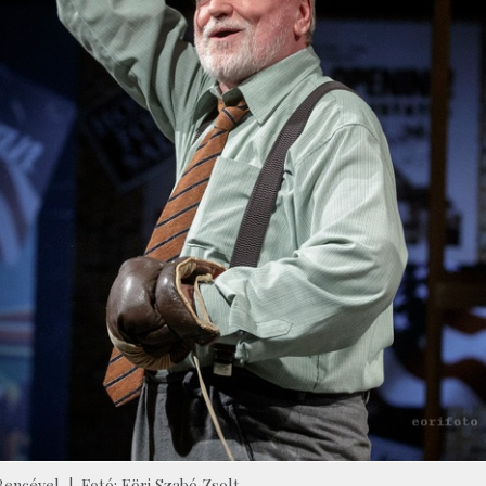
encével | Fotó: Eöri Szabó Zsolt