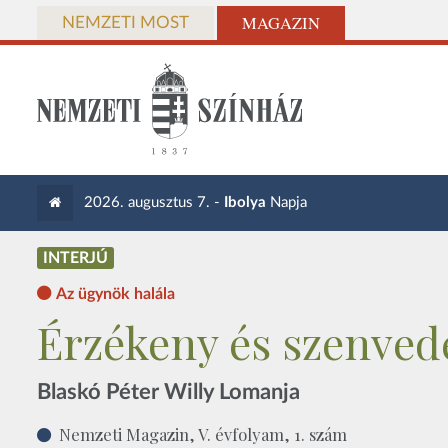
MAGAZIN
NEMZETI MOST
2026. augusztus 7. -
Ibolya
Napja
INTERJÚ
Az ügynök halála
Érzékeny és szenved
Blaskó Péter Willy Lomanja
Nemzeti Magazin, V. évfolyam, 1. szám