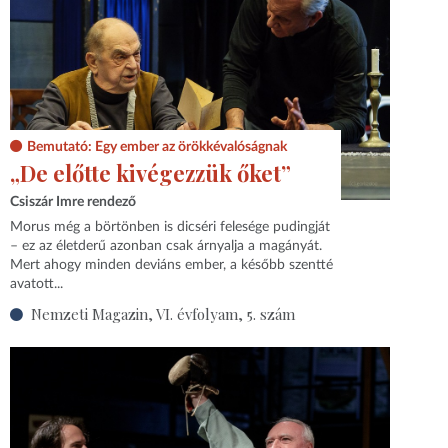
Bemutató: Egy ember az örökkévalóságnak
„De előtte kivégezzük őket”
Csiszár Imre rendező
Morus még a börtönben is dicséri felesége pudingját
– ez az életderű azonban csak árnyalja a magányát.
Mert ahogy minden deviáns ember, a később szentté
avatott...
Nemzeti Magazin, VI. évfolyam, 5. szám