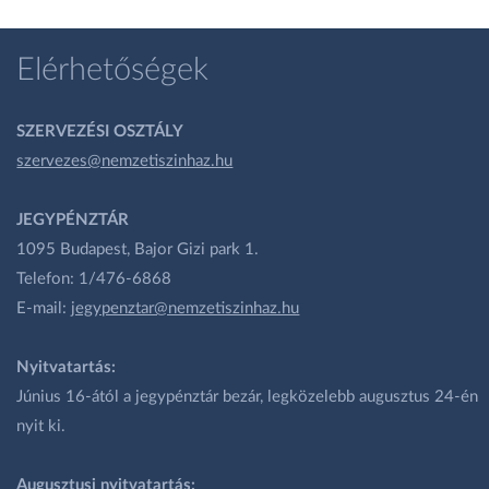
Elérhetőségek
SZERVEZÉSI OSZTÁLY
szervezes@nemzetiszinhaz.hu
JEGYPÉNZTÁR
1095 Budapest, Bajor Gizi park 1.
Telefon: 1/476-6868
E-mail:
jegypenztar@nemzetiszinhaz.hu
Nyitvatartás:
Június 16-ától a jegypénztár bezár, legközelebb augusztus 24-én
nyit ki.
Augusztusi nyitvatartás: