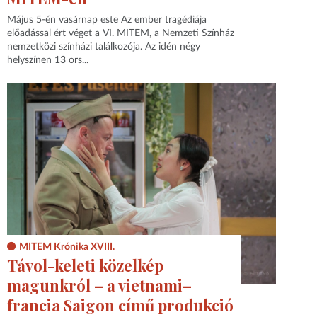
Május 5-én vasárnap este Az ember tragédiája
előadással ért véget a VI. MITEM, a Nemzeti Színház
nemzetközi színházi találkozója. Az idén négy
helyszínen 13 ors...
MITEM Krónika XVIII.
Távol-keleti közelkép
magunkról – a vietnami–
francia Saigon című produkció