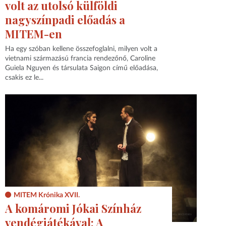
volt az utolsó külföldi
nagyszínpadi előadás a
MITEM-en
Ha egy szóban kellene összefoglalni, milyen volt a
vietnami származású francia rendezőnő, Caroline
Guiela Nguyen és társulata Saigon című előadása,
csakis ez le...
MITEM Krónika XVII.
A komáromi Jókai Színház
vendégjátékával: A