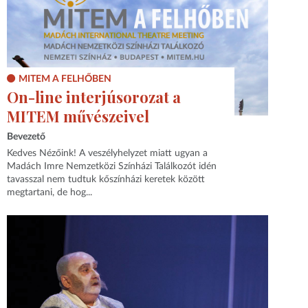
MITEM A FELHŐBEN
On-line interjúsorozat a
MITEM művészeivel
Bevezető
Kedves Nézőink! A veszélyhelyzet miatt ugyan a
Madách Imre Nemzetközi Színházi Találkozót idén
tavasszal nem tudtuk kőszínházi keretek között
megtartani, de hog...