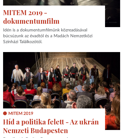
MITEM 2019 -
dokumentumfilm
Idén is a dokumentumfilmünk közreadásával
búcsúzunk az évadtól és a Madách Nemzetközi
Színházi Találkozótól.
MITEM 2019
Híd a politika felett - Az ukrán
Nemzeti Budapesten