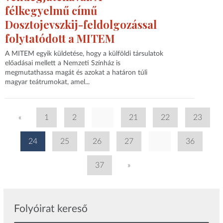
félkegyelmű című
Dosztojevszkij-feldolgozással
folytatódott a MITEM
A MITEM egyik küldetése, hogy a külföldi társulatok
előadásai mellett a Nemzeti Színház is
megmutathassa magát és azokat a határon túli
magyar teátrumokat, amel...
«
1
2
...
21
22
23
24
25
26
27
...
36
37
»
Folyóirat kereső