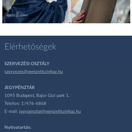
Elérhetőségek
SZERVEZÉSI OSZTÁLY
szervezes@nemzetiszinhaz.hu
JEGYPÉNZTÁR
1095 Budapest, Bajor Gizi park 1.
Telefon: 1/476-6868
E-mail:
jegypenztar@nemzetiszinhaz.hu
Nyitvatartás: