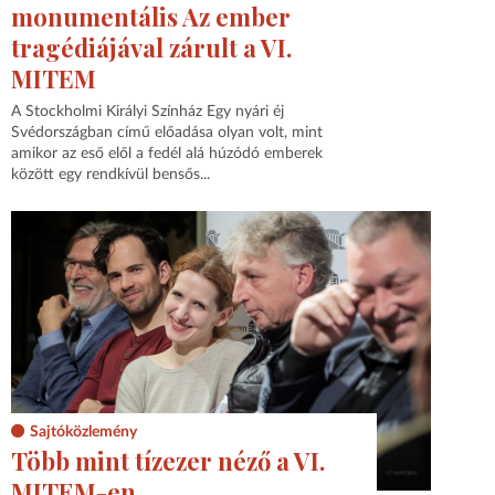
monumentális Az ember
tragédiájával zárult a VI.
MITEM
A Stockholmi Királyi Színház Egy nyári éj
Svédországban című előadása olyan volt, mint
amikor az eső elől a fedél alá húzódó emberek
között egy rendkívül bensős...
Sajtóközlemény
Több mint tízezer néző a VI.
MITEM-en