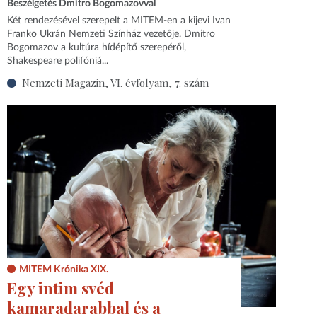
Beszélgetés Dmitro Bogomazovval
Két rendezésével szerepelt a MITEM-en a kijevi Ivan
Franko Ukrán Nemzeti Színház vezetője. Dmitro
Bogomazov a kultúra hídépítő szerepéről,
Shakespeare polifóniá...
Nemzeti Magazin, VI. évfolyam, 7. szám
MITEM Krónika XIX.
Egy intim svéd
kamaradarabbal és a