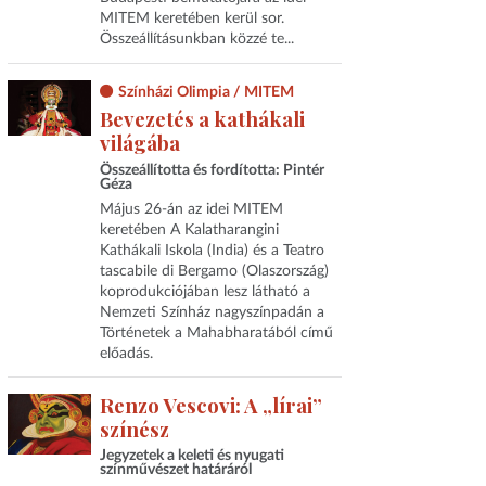
MITEM keretében kerül sor.
Összeállításunkban közzé te...
Színházi Olimpia / MITEM
Bevezetés a kathákali
világába
Összeállította és fordította: Pintér
Géza
Május 26-án az idei MITEM
keretében A Kalatharangini
Kathákali Iskola (India) és a Teatro
tascabile di Bergamo (Olaszország)
koprodukciójában lesz látható a
Nemzeti Színház nagyszínpadán a
Történetek a Mahabharatából című
előadás.
Renzo Vescovi: A „lírai”
színész
Jegyzetek a keleti és nyugati
színművészet határáról