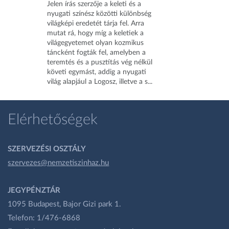
Jelen írás szerzője a keleti és a
nyugati színész közötti különbség
világképi eredetét tárja fel. Arra
mutat rá, hogy míg a keletiek a
világegyetemet olyan kozmikus
táncként fogták fel, amelyben a
teremtés és a pusztítás vég nélkül
követi egymást, addig a nyugati
világ alapjául a Logosz, illetve a s...
Elérhetőségek
SZERVEZÉSI OSZTÁLY
szervezes@nemzetiszinhaz.hu
JEGYPÉNZTÁR
1095 Budapest, Bajor Gizi park 1.
Telefon: 1/476-6868