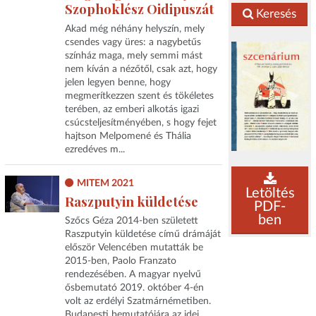
Szophoklész Oidipuszát
Keresés
Akad még néhány helyszín, mely
csendes vagy üres: a nagybetűs
színház maga, mely semmi mást
nem kíván a nézőtől, csak azt, hogy
jelen legyen benne, hogy
megmerítkezzen szent és tökéletes
terében, az emberi alkotás igazi
csúcsteljesítményében, s hogy fejet
hajtson Melpomené és Thália
ezredéves m...
MITEM 2021
Letöltés
Raszputyin küldetése
PDF-
ben
Szőcs Géza 2014-ben született
Raszputyin küldetése című drámáját
először Velencében mutatták be
2015-ben, Paolo Franzato
rendezésében. A magyar nyelvű
ősbemutató 2019. október 4-én
volt az erdélyi Szatmárnémetiben.
Budapesti bemutatójára az idei