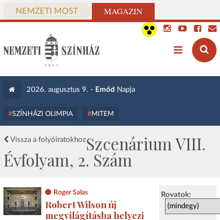
MAGAZIN
NEMZETI MOST
2026. augusztus 9. -
Emőd
Napja
SZÍNHÁZI OLIMPIA
MITEM
Szcenárium VIII.
Vissza a folyóiratokhoz
Évfolyam, 2. Szám
Roger Salas
Rovatok:
Robert Wilson új
megvilágításba helyezi