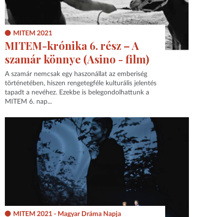
MITEM 2021
MITEM-krónika 6. rész – A
szamár könnye (Asino - film)
A szamár nemcsak egy haszonállat az emberiség
történetében, hiszen rengetegféle kulturális jelentés
tapadt a nevéhez. Ezekbe is belegondolhattunk a
MITEM 6. nap...
MITEM 2021 - Magyar Dráma Napja