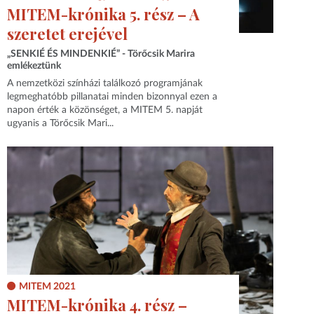
MITEM-krónika 5. rész – A
szeretet erejével
„SENKIÉ ÉS MINDENKIÉ” - Törőcsik Marira
emlékeztünk
A nemzetközi színházi találkozó programjának
legmeghatóbb pillanatai minden bizonnyal ezen a
napon érték a közönséget, a MITEM 5. napját
ugyanis a Törőcsik Mari...
MITEM 2021
MITEM-krónika 4. rész –