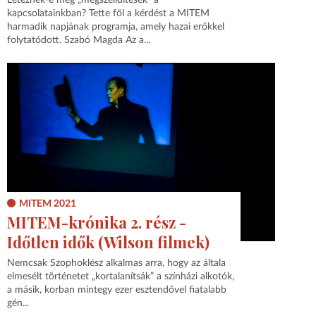
kapcsolatainkban? Tette föl a kérdést a MITEM
harmadik napjának programja, amely hazai erőkkel
folytatódott. Szabó Magda Az a...
MITEM 2021
MITEM-krónika 2. rész -
Időtlen idők (Wilson filmek)
Nemcsak Szophoklész alkalmas arra, hogy az általa
elmesélt történetet „kortalanítsák” a színházi alkotók,
a másik, korban mintegy ezer esztendővel fiatalabb
gén...