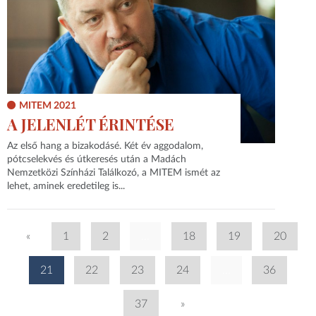
MITEM 2021
A JELENLÉT ÉRINTÉSE
Az első hang a bizakodásé. Két év aggodalom,
pótcselekvés és útkeresés után a Madách
Nemzetközi Színházi Találkozó, a MITEM ismét az
lehet, aminek eredetileg is...
«
1
2
...
18
19
20
21
22
23
24
...
36
37
»