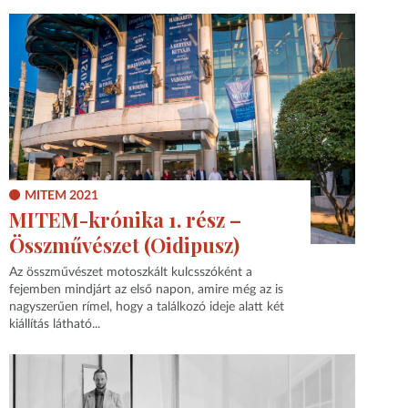
MITEM 2021
MITEM-krónika 1. rész –
Összművészet (Oidipusz)
Az összművészet motoszkált kulcsszóként a
fejemben mindjárt az első napon, amire még az is
nagyszerűen rímel, hogy a találkozó ideje alatt két
kiállítás látható...