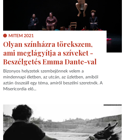
MITEM 2021
Olyan színházra törekszem,
ami meglágyítja a szíveket -
Beszélgetés Emma Dante-val
Bizonyos helyzetek szembejönnek velem a
mindennapi életben, az utcán, az üzletben, amiből
aztán összeáll egy téma, amiről beszélni szeretnék. A
Misericordia elő...