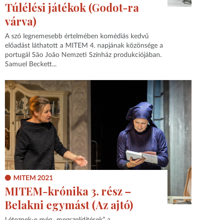
Túlélési játékok (Godot-ra
várva)
A szó legnemesebb értelmében komédiás kedvű
előadást láthatott a MITEM 4. napjának közönsége a
portugál São João Nemzeti Színház produkciójában.
Samuel Beckett...
MITEM 2021
MITEM-krónika 3. rész –
Belakni egymást (Az ajtó)
Léteznek-e még „megszelídítések” a