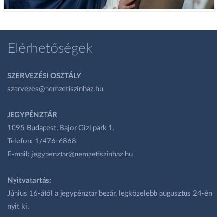
Elérhetőségek
SZERVEZÉSI OSZTÁLY
szervezes@nemzetiszinhaz.hu
JEGYPÉNZTÁR
1095 Budapest, Bajor Gizi park 1.
Telefon: 1/476-6868
E-mail:
jegypenztar@nemzetiszinhaz.hu
Nyitvatartás:
Június 16-ától a jegypénztár bezár, legközelebb augusztus 24-én
nyit ki.