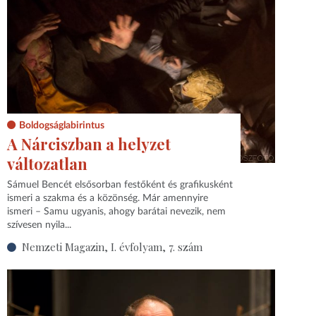
Boldogságlabirintus
A Nárciszban a helyzet
változatlan
Sámuel Bencét elsősorban festőként és grafikusként
ismeri a szakma és a közönség. Már amennyire
ismeri – Samu ugyanis, ahogy barátai nevezik, nem
szívesen nyila...
Nemzeti Magazin, I. évfolyam, 7. szám