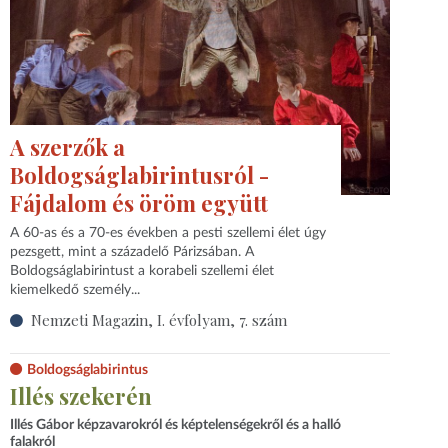
A szerzők a
Boldogságlabirintusról -
Fájdalom és öröm együtt
A 60-as és a 70-es években a pesti szellemi élet úgy
pezsgett, mint a századelő Párizsában. A
Boldogságlabirintust a korabeli szellemi élet
kiemelkedő személy...
Nemzeti Magazin, I. évfolyam, 7. szám
Boldogságlabirintus
Illés szekerén
Illés Gábor képzavarokról és képtelenségekről és a halló
falakról