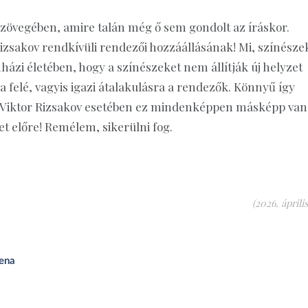
 szövegében, amire talán még ő sem gondolt az íráskor.
zsakov rendkívüli rendezői hozzáállásának! Mi, színésze
házi életében, hogy a színészeket nem állítják új helyzet
 felé, vagyis igazi átalakulásra a rendezők. Könnyű így
től. Viktor Rizsakov esetében ez mindenképpen másképp van
t előre! Remélem, sikerülni fog.
(2026. április
lena