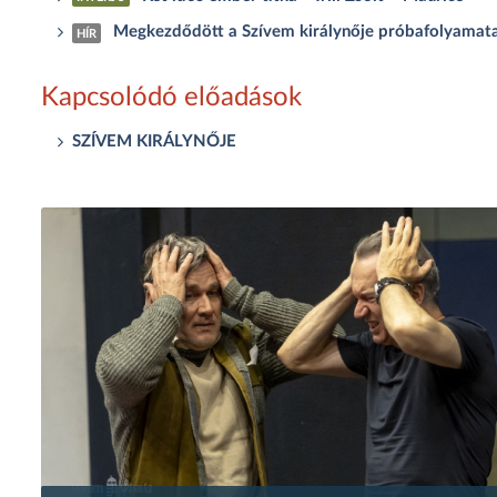
Megkezdődött a Szívem királynője próbafolyamat
HÍR
Kapcsolódó előadások
SZÍVEM KIRÁLYNŐJE