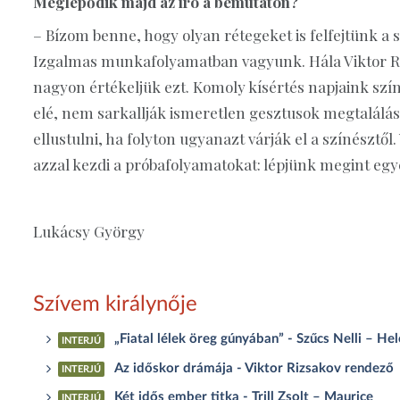
Meglepődik majd az író a bemutatón?
– Bízom benne, hogy olyan rétegeket is felfejtünk a
Izgalmas munkafolyamatban vagyunk. Hála Viktor Ri
nagyon értékeljük ezt. Komoly kísértés napjaink szín
elé, nem sarkallják ismeretlen gesztusok megtalálása
ellustulni, ha folyton ugyanazt várják el a színész
azzal kezdi a próbafolyamatokat: lépjünk megint egye
Lukácsy György
Szívem királynője
„Fiatal lélek öreg gúnyában” - Szűcs Nelli – He
INTERJÚ
Az időskor drámája - Viktor Rizsakov rendező
INTERJÚ
Két idős ember titka - Trill Zsolt – Maurice
INTERJÚ