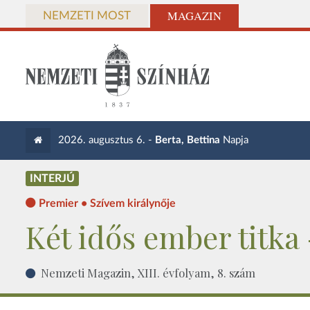
MAGAZIN
NEMZETI MOST
2026. augusztus 6. -
Berta, Bettina
Napja
INTERJÚ
Premier • Szívem királynője
Két idős ember titka 
Nemzeti Magazin, XIII. évfolyam, 8. szám