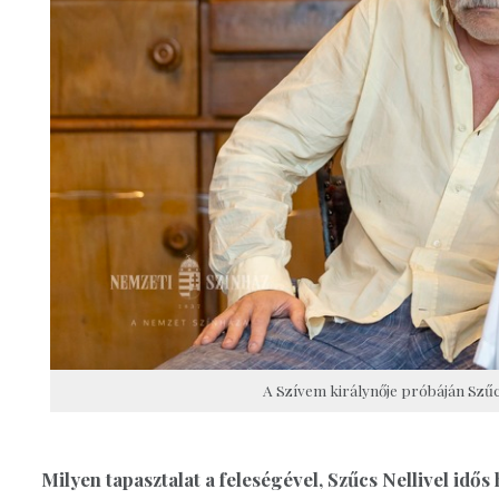
A Szívem királynője próbáján Szűcs 
Milyen tapasztalat a feleségével, Szűcs Nellivel idős