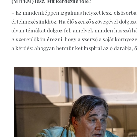
(MITEM) lesz. Mit kérdezne tőle?
– Ez mindenképpen izgalmas helyzet lesz, elsősorban
értelmezésünkhöz. Ha élő szerző szövegével dolgozun
olyan témákat dolgoz fel, amelyek minden hosszú h
A szereplőkön érezni, hogy a szerző a saját környeze
a kérdés: ahogyan bennünket inspirál az ő darabja, őt