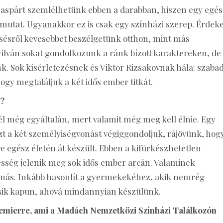
zaspárt szemlélhetünk ebben a darabban, hiszen egy egés
tot mutat. Ugyanakkor ez is csak egy színházi szerep. Érdeke
resésről kevesebbet beszélgetünk otthon, mint más
ilván sokat gondolkozunk a ránk bízott karaktereken, de
. Sok kísérletezésnek és Viktor Rizsakovnak hála: szaba
gy megtaláljuk a két idős ember titkát.
a?
 él még egyáltalán, mert valamit még meg kell élnie. Egy
ezt a két személyiségvonást végiggondoljuk, rájövünk, hog
e egész életén át készült. Ebben a kifürkészhetetlen
lmesség jelenik meg sok idős ember arcán. Valaminek
 más. Inkább hasonlít a gyermekekéhez, akik nemrég
ásik kapun, ahová mindannyian készülünk.
remierre, ami a Madách Nemzetközi Színházi Találkozón