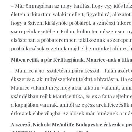
– Már önmagában az nagy tanítás, hogy egy idős há
életen át kitartani valaki mellett, figyelni rá, aláza
hogy a Szívem királynője próbáiról, a színészi útke
szerepeink esetében. Külön-külön természetesen ny
elsősorban a próbateremben találkoznak a szerepeink
próbálkozások vezetnek majd el bennünket ahhoz, ho
Miben rejlik a pár férfitagjának, Maurice-nak a titk
– Maurice a 90. születésnapjára készül – talán azért
ékszerész, aki művészetként tekint e hivatásra. Ha 
Maurice valamit még meg akar alkotni. Valamit, amir
szándékban rejlik Maurice titka, és ez a fajta sejte
a kapujában vannak, amitől az egész arckifejezésük
érkeztek ebbe világba. Az idősek már átnéznek a m
A szerző, Nichola McAuliffe Budapestre érkezik a p