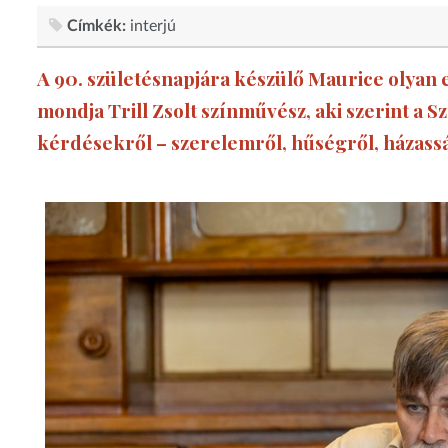
Címkék:
interjú
A 90. születésnapjára készülő Maurice olyan 
mondja Trill Zsolt színművész, aki szerint a 
kérdésekről – szerelemről, hűségről, házassá