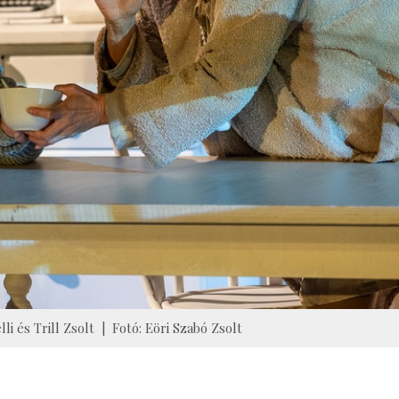
li és Trill Zsolt | Fotó: Eöri Szabó Zsolt