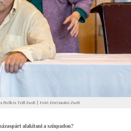
Nelli és Trill Zsolt | Fotó: Eöri Szabó Zsolt
 házaspárt alakítani a színpadon?