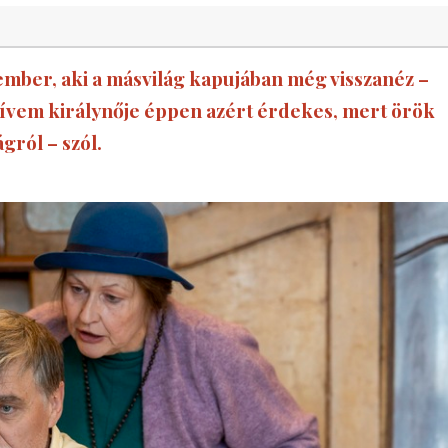
ember, aki a másvilág kapujában még visszanéz –
Szívem királynője éppen azért érdekes, mert örök
gról – szól.