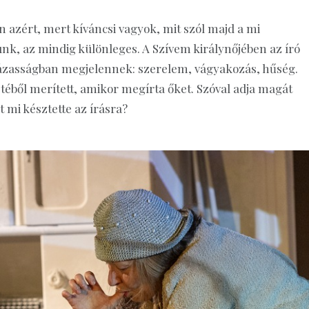
 azért, mert kíváncsi vagyok, mit szól majd a mi
k, az mindig különleges. A Szívem királynőjében az író
ázasságban megjelennek: szerelem, vágyakozás, hűség.
téből merített, amikor megírta őket. Szóval adja magát
 mi késztette az írásra?