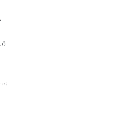
k
. Ő
 21.)