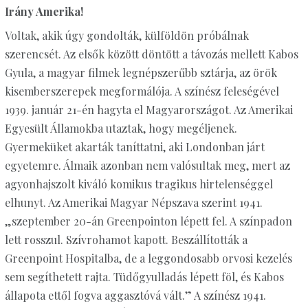
Irány Amerika!
Voltak, akik úgy gondolták, külföldön próbálnak
szerencsét. Az elsők között döntött a távozás mellett Kabos
Gyula, a magyar filmek legnépszerűbb sztárja, az örök
kisemberszerepek megformálója. A színész feleségével
1939. január 21-én hagyta el Magyarországot. Az Amerikai
Egyesült Államokba utaztak, hogy megéljenek.
Gyermeküket akarták taníttatni, aki Londonban járt
egyetemre. Álmaik azonban nem valósultak meg, mert az
agyonhajszolt kiváló komikus tragikus hirtelenséggel
elhunyt. Az Amerikai Magyar Népszava szerint 1941.
„szeptember 20-án Greenpointon lépett fel. A színpadon
lett rosszul. Szívrohamot kapott. Beszállították a
Greenpoint Hospitalba, de a leggondosabb orvosi kezelés
sem segíthetett rajta. Tüdőgyulladás lépett föl, és Kabos
állapota ettől fogva aggasztóvá vált.” A színész 1941.