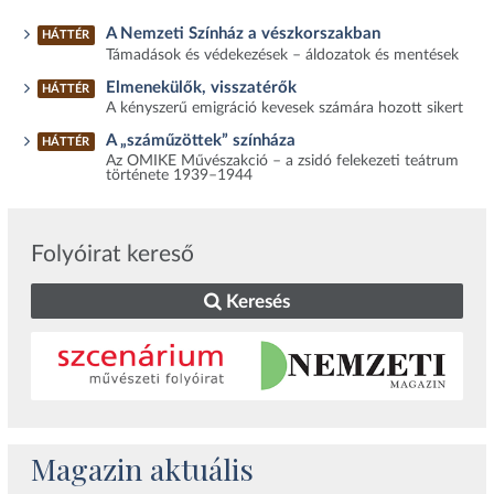
A Nemzeti Színház a vészkorszakban
HÁTTÉR
Támadások és védekezések – áldozatok és mentések
Elmenekülők, visszatérők
HÁTTÉR
A kényszerű emigráció kevesek számára hozott sikert
A „száműzöttek” színháza
HÁTTÉR
Az OMIKE Művészakció – a zsidó felekezeti teátrum
története 1939–1944
Folyóirat kereső
Keresés
Magazin aktuális