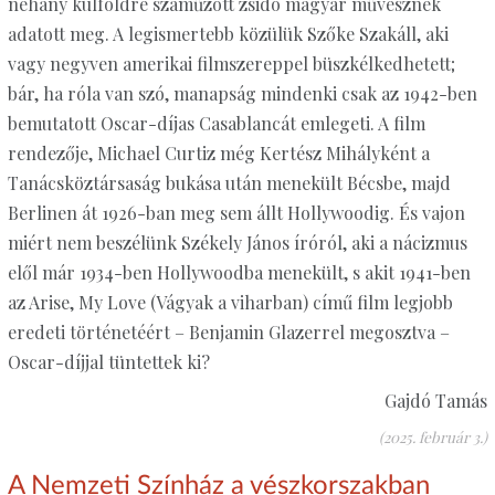
néhány külföldre száműzött zsidó magyar művésznek
adatott meg. A legismertebb közülük Szőke Szakáll, aki
vagy negyven amerikai filmszereppel büszkélkedhetett;
bár, ha róla van szó, manapság mindenki csak az 1942-ben
bemutatott Oscar-díjas Casablancát emlegeti. A film
rendezője, Michael Curtiz még Kertész Mihályként a
Tanácsköztársaság bukása után menekült Bécsbe, majd
Berlinen át 1926-ban meg sem állt Holly­woodig. És vajon
miért nem beszélünk Székely János íróról, aki a nácizmus
elől már 1934-ben Hollywoodba menekült, s akit 1941-ben
az Arise, My Love (Vágyak a viharban) című film legjobb
eredeti történetéért – Benjamin Glazerrel megosztva –
Oscar-díjjal tüntettek ki?
Gajdó Tamás
(2025. február 3.)
A Nemzeti Színház a vészkorszakban