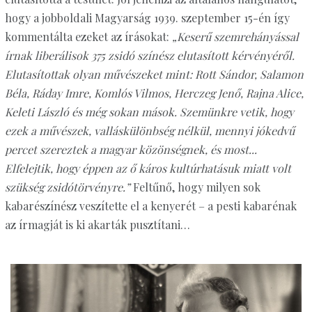
hogy a jobboldali Magyarság 1939. szeptember 15-én így
kommentálta ezeket az írásokat:
„Keserű szemrehányással
írnak liberálisok 375 zsidó színész elutasított kérvényéről.
Elutasítottak olyan művészeket mint: Rott Sándor, Salamon
Béla, Ráday Imre, Komlós Vilmos, Herczeg Jenő, Rajna Alice,
Keleti László és még sokan mások. Szemünkre vetik, hogy
ezek a művészek, valláskülönbség nélkül, mennyi jókedvű
percet szereztek a magyar közönségnek, és most...
Elfelejtik, hogy éppen az ő káros kultúrhatásuk miatt volt
szükség zsidótörvényre.”
Feltűnő, hogy milyen sok
kabarészínész veszítette el a kenyerét – a pesti kabarénak
az írmagját is ki akarták pusztítani…