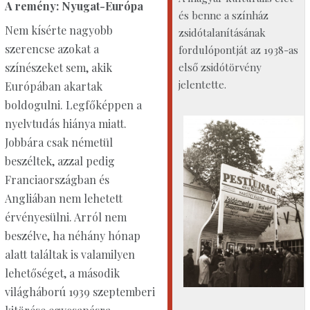
A remény: Nyugat-Európa
és benne a színház
Nem kísérte nagyobb
zsidótalanításának
szerencse azokat a
fordulópontját az 1938-as
első zsidótörvény
színészeket sem, akik
jelentette.
Európában akartak
boldogulni. Legfőképpen a
nyelvtudás hiánya miatt.
Jobbára csak németül
beszéltek, azzal pedig
Franciaországban és
Angliában nem lehetett
érvényesülni. Arról nem
beszélve, ha néhány hónap
alatt találtak is valamilyen
lehetőséget, a második
világháború 1939 szeptemberi