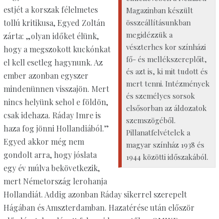
estjét a korszak félelmetes
Magazinban készült
összeállításunkban
tollú kritikusa, Egyed Zoltán
megidézzük a
zárta: „olyan időket élünk,
vészterhes kor színházi
hogy a megszokott kuckónkat
fő- és mellékszereplőit,
el kell esetleg hagynunk. Az
és azt is, ki mit tudott és
ember azonban egyszer
mert tenni. Intézmények
mindenünnen visszajön. Mert
és személyes sorsok
nincs helyünk sehol e földön,
elsősorban az áldozatok
csak idehaza. Ráday Imre is
szemszögéből.
haza fog jönni Hollandiából.”
Pillanatfelvételek a
Egyed akkor még nem
magyar színház 1938 és
gondolt arra, hogy jóslata
1944 közötti időszakából.
egy év múlva bekövetkezik,
mert Németország lerohanja
Hollandiát. Addig azonban Ráday sikerrel szerepelt
Hágában és Amszterdamban. Hazatérése után először