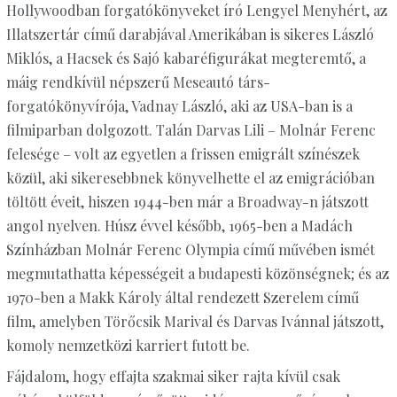
Hollywoodban forgatókönyveket író Lengyel Menyhért, az
Illatszertár című darabjával Amerikában is sikeres László
Miklós, a Hacsek és Sajó kabaréfigurákat megteremtő, a
máig rendkívül népszerű Meseautó társ-
forgatókönyvírója, Vadnay László, aki az USA-ban is a
filmiparban dolgozott. Talán Darvas Lili – Molnár Ferenc
felesége – volt az egyetlen a frissen emigrált színészek
közül, aki sikeresebbnek könyvelhette el az emigrációban
töltött éveit, hiszen 1944-ben már a Broadway-n játszott
angol nyelven. Húsz évvel később, 1965-ben a Madách
Színházban Molnár Ferenc Olympia című művében ismét
megmutathatta képességeit a budapesti közönségnek; és az
1970-ben a Makk Károly által rendezett Szerelem című
film, amelyben Törőcsik Marival és Darvas Ivánnal játszott,
komoly nemzetközi karriert futott be.
Fájdalom, hogy effajta szakmai siker rajta kívül csak