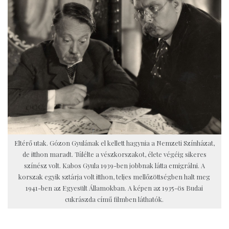
Eltérő utak. Gózon Gyulának el kellett hagynia a Nemzeti Színházat,
de itthon maradt. Túlélte a vészkorszakot, élete végéig sikeres
színész volt. Kabos Gyula 1939-ben jobbnak látta emigrálni. A
korszak egyik sztárja volt itthon, teljes mellőzöttségben halt meg
1941-ben az Egyesült Államokban. A képen az 1935-ös Budai
cukrászda című filmben láthatók.