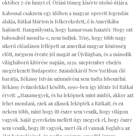
október 7-én hunyt el. Óriási tömeg kísérte utolsó útjára.
Kabossal csaknem egy időben a magyar operett legendás
alakja, Rátkai Márton is felkerekedett, ő is Amerikába
hajózott. Hangsúlyozta, hogy hamarosan hazatér. Hogy ezt
babonából mondta-e, nem tudjuk. Tény, hogy több nagy
sikerű előadáson fellépett az amerikai magyar közönség
előtt, mégsem érezte jól magát az Újvilágban, és a második
világháború kitörése napján, 1939. szeptember elsején
megérkezett Budapestre. Szándékáról New Yorkban élő
barátja, Békássy István színművész sem tudta lebeszélni.
Békássy évtizedekkel később, 1990-ben így idézte fel Rátkai
érveit: „Hazamegyek, és ha leköpnek mint zsidót, akkor azt
lehet mondani, ezek az aljasok leköpték a Rátkait; és ez
nekem több, mint hogy itt észre sem veszik, hogy világon
vagyok. Saját gyerekeim mellett úgy megyek el, hogy észre
sem veszik, hogy itt vagyok, mert ők el vannak foglalva az