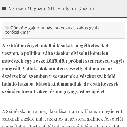
Nemzeti Magazin, XII. évfolyam, 5. szám
Címkék:
gajdó tamás
holocaust
kabos gyula
törőcsik mari
A zsidótörvények miatt állásukat, megélhetésüket
vesztett, a politikai változásokat elviselni képtelen
művészek egy része külföldön próbált szerencsét, vagyis
emigrált. Voltak, akik minden veszéllyel dacolva, az
észérvekkel szemben visszatértek a vészkorszak felé
haladó hazába. Mások kint maradtak, de csak kevesek
számára hozott sikert és megnyugvást az új élet.
A Színészkamara megalakulása után csakhamar megjelent
azoknak a zsidó művészeknek a névsora, akiknek felvételét
elutasította a testület. Jól jellemzi az általános hangulatot,