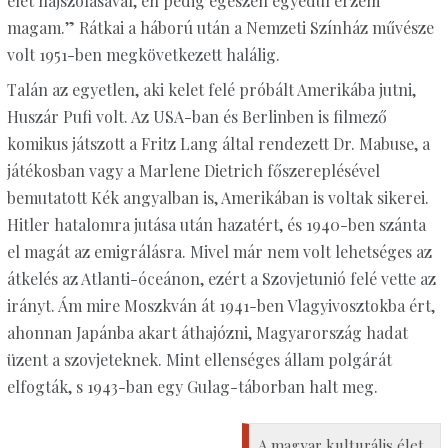
élet hajszolásával, én pedig egészen egyedül érzem
magam.” Rátkai a háború után a Nemzeti Színház művésze
volt 1951-ben megkövetkezett halálig.
Talán az egyetlen, aki kelet felé próbált Amerikába jutni,
Huszár Pufi volt. Az USA-ban és Berlinben is filmező
komikus játszott a Fritz Lang által rendezett Dr. Mabuse, a
játékosban vagy a Marlene Dietrich főszereplésével
bemutatott Kék angyalban is, Amerikában is voltak sikerei.
Hitler hatalomra jutása után hazatért, és 1940-ben szánta
el magát az emigrálásra. Mivel már nem volt lehetséges az
átkelés az Atlanti-óceánon, ezért a Szovjetunió felé vette az
irányt. Ám mire Moszkván át 1941-ben Vlagyivosztokba ért,
ahonnan Japánba akart áthajózni, Magyarország hadat
üzent a szovjeteknek. Mint ellenséges állam polgárát
elfogták, s 1943-ban egy Gulag-táborban halt meg.
A magyar kulturális élet