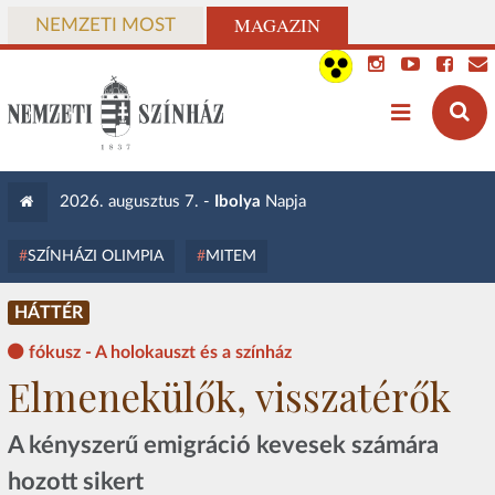
MAGAZIN
NEMZETI MOST
2026. augusztus 7. -
Ibolya
Napja
SZÍNHÁZI OLIMPIA
MITEM
HÁTTÉR
fókusz - A holokauszt és a színház
Elmenekülők, visszatérők
A kényszerű emigráció kevesek számára
hozott sikert