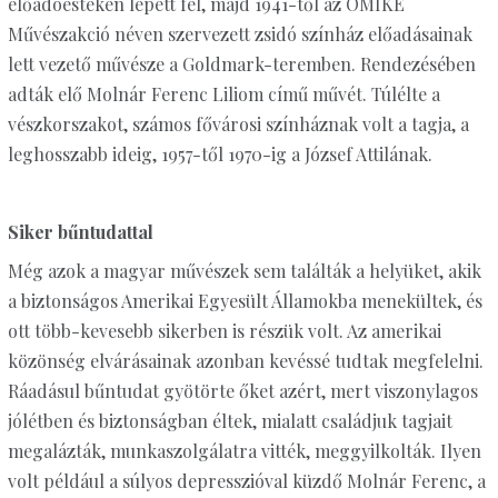
előadóesteken lépett fel, majd 1941-től az OMIKE
Művészakció néven szervezett zsidó színház előadásainak
lett vezető művésze a Goldmark-teremben. Rendezésében
adták elő Molnár Ferenc Liliom című művét. Túlélte a
vészkorszakot, számos fővárosi színháznak volt a tagja, a
leghosszabb ideig, 1957-től 1970-ig a József Attilának.
Siker bűntudattal
Még azok a magyar művészek sem találták a helyüket, akik
a biztonságos Amerikai Egyesült Államokba menekültek, és
ott több-kevesebb sikerben is részük volt. Az amerikai
közönség elvárásainak azonban kevéssé tudtak megfelelni.
Ráadásul bűntudat gyötörte őket azért, mert viszonylagos
jólétben és biztonságban éltek, mialatt családjuk tagjait
megalázták, munkaszolgálatra vitték, meggyilkolták. Ilyen
volt például a súlyos depresszióval küzdő Molnár Ferenc, a