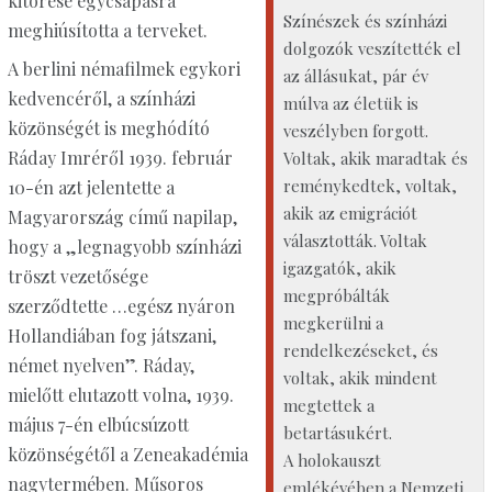
kitörése egycsapásra
Színészek és színházi
meghiúsította a terveket.
dolgozók veszítették el
A berlini némafilmek egykori
az állásukat, pár év
kedvencéről, a színházi
múlva az életük is
közönségét is meghódító
veszélyben forgott.
Ráday Imréről 1939. február
Voltak, akik maradtak és
reménykedtek, voltak,
10-én azt jelentette a
akik az emigrációt
Magyarország című napilap,
választották. Voltak
hogy a „legnagyobb színházi
igazgatók, akik
tröszt vezetősége
megpróbálták
szerződtette …egész nyáron
megkerülni a
Hollandiában fog játszani,
rendelkezéseket, és
német nyelven”. Ráday,
voltak, akik mindent
mielőtt elutazott volna, 1939.
megtettek a
május 7-én elbúcsúzott
betartásukért.
közönségétől a Zeneakadémia
A holokauszt
nagytermében. Műsoros
emlékévében a Nemzeti