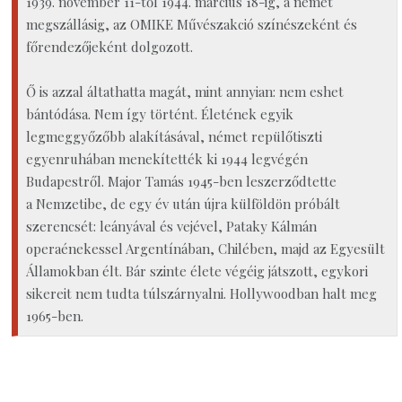
1939. november 11-től 1944. március 18-ig, a német
megszállásig, az OMIKE Művészakció színészeként és
főrendezőjeként dolgozott.
Ő is azzal áltathatta magát, mint annyian: nem eshet
bántódása. Nem így történt. Életének egyik
legmeggyőzőbb alakításával, német repülőtiszti
egyenruhában menekítették ki 1944 legvégén
Budapestről. Major Tamás 1945-ben leszerződtette
a Nemzetibe, de egy év után újra külföldön próbált
szerencsét: leányával és vejével, Pataky Kálmán
operaénekessel Argentínában, Chilében, majd az Egyesült
Államokban élt. Bár szinte élete végéig játszott, egykori
sikereit nem tudta túlszárnyalni. Hollywoodban halt meg
1965-ben.