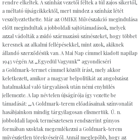
rendre elkeltek. A színház vezetői féltek a túl zajos sikertől,
a méltató újságcikkektől, mert mindez a színház létét
veszélyeztethette. Már az OMIKE Művészakció megindulása
előtt megindultak a jobboldali sajtótámadások, melyek
azzal vádolták a zsidó származású színészeket, hogy többet
keresnek az alkalmi fellépésekkel, mint azok, akiknek
állandó szerződésük van. A Mai Nap címmel kiadott napilap
1943 végén Az „Egyedül Vagyunk” agyondicséri
a Goldmark-termet címmel közölt írást, mely akkor
keletkezett, amikor a magyar belpolitikát az angolszász
hatalmakkal való tárgyalások után némi enyhülés
jellemezte. A lap névtelen újságírója így vezette be
támadását: „A Goldmark-terem előadásainak színvonalát
hasábjainkon mindig tárgyilagosan elismertük. Ú. n.
jobboldali lapok természetesen rendszerint gúnyos
formában szoktak megemlékezni a Goldmark-terem
művészietlen törekvéseiről. Annál meglepőbb, hogy az