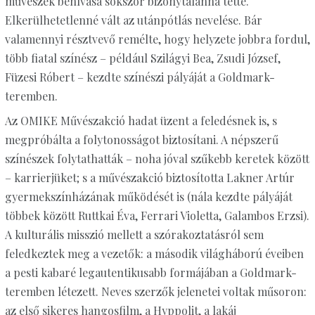
művészek behívása sokszor bizonytalanná tette.
Elkerülhetetlenné vált az utánpótlás nevelése. Bár
valamennyi résztvevő remélte, hogy helyzete jobbra fordul,
több fiatal színész – például Szilágyi Bea, Zsudi József,
Füzesi Róbert – kezdte színészi pályáját a Goldmark-
teremben.
Az OMIKE Művészakció hadat üzent a feledésnek is, s
megpróbálta a folytonosságot biztosítani. A népszerű
színészek folytathatták – noha jóval szűkebb keretek között
– karrierjüket; s a művészakció biztosította Lakner Artúr
gyermekszínházának működését is (nála kezdte pályáját
többek között Ruttkai Éva, Ferrari Violetta, Galambos Erzsi).
A kulturális misszió mellett a szórakoztatásról sem
feledkeztek meg a vezetők: a második világháború éveiben
a pesti kabaré legautentikusabb formájában a Goldmark-
teremben létezett. Neves szerzők jelenetei voltak műsoron:
az első sikeres hangosfilm, a Hyppolit, a lakáj