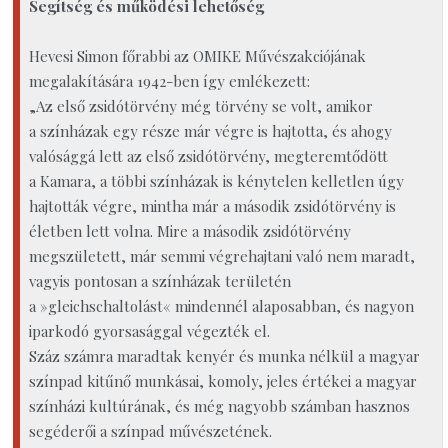
Segítség és működési lehetőség
Hevesi Simon főrabbi az OMIKE Művészakciójának
megalakítására 1942-ben így emlékezett:
„Az első zsidótörvény még törvény se volt, amikor
a színházak egy része már végre is hajtotta, és ahogy
valósággá lett az első zsidótörvény, megteremtődött
a Kamara, a többi színházak is kénytelen kelletlen úgy
hajtották végre, mintha már a második zsidótörvény is
életben lett volna. Mire a második zsidótörvény
megszületett, már semmi végrehajtani való nem maradt,
vagyis pontosan a színházak területén
a »gleichschaltolást« mindennél alaposabban, és nagyon
iparkodó gyorsasággal végezték el.
Száz számra maradtak kenyér és munka nélkül a magyar
színpad kitűnő munkásai, komoly, jeles értékei a magyar
színházi kultúrának, és még nagyobb számban hasznos
segéderői a színpad művészetének.