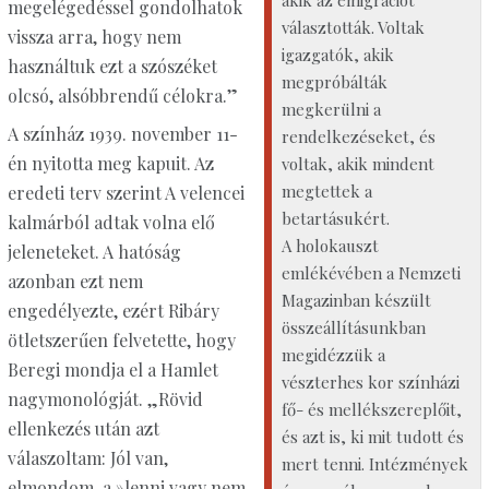
megelégedéssel gondolhatok
választották. Voltak
vissza arra, hogy nem
igazgatók, akik
használtuk ezt a szószéket
megpróbálták
olcsó, alsóbbrendű célokra.”
megkerülni a
A színház 1939. november 11-
rendelkezéseket, és
én nyitotta meg kapuit. Az
voltak, akik mindent
megtettek a
eredeti terv szerint A velencei
betartásukért.
kalmárból adtak volna elő
A holokauszt
jeleneteket. A hatóság
emlékévében a Nemzeti
azonban ezt nem
Magazinban készült
engedélyezte, ezért Ribáry
összeállításunkban
ötletszerűen felvetette, hogy
megidézzük a
Beregi mondja el a Hamlet
vészterhes kor színházi
nagymonológját. „Rövid
fő- és mellékszereplőit,
ellenkezés után azt
és azt is, ki mit tudott és
válaszoltam: Jól van,
mert tenni. Intézmények
elmondom, a »lenni vagy nem