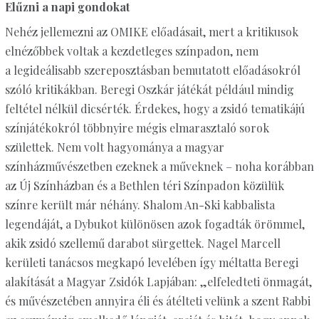
Elűzni a napi gondokat
Nehéz jellemezni az OMIKE előadásait, mert a kritikusok
elnézőbbek voltak a kezdetleges színpadon, nem
a legideálisabb szereposztásban bemutatott előadásokról
szóló kritikákban. Beregi Oszkár játékát például mindig
feltétel nélkül dicsérték. Érdekes, hogy a zsidó tematikájú
színjátékokról többnyire mégis elmarasztaló sorok
születtek. Nem volt hagyománya a magyar
színházművészetben ezeknek a műveknek – noha korábban
az Új Színházban és a Bethlen téri Színpadon közülük
színre került már néhány. Shalom An-Ski kabbalista
legendáját, a Dybukot különösen azok fogadták örömmel,
akik zsidó szellemű darabot sürgettek. Nagel Marcell
kerületi tanácsos megkapó levelében így méltatta Beregi
alakítását a Magyar Zsidók Lapjában: „elfeledteti önmagát,
és művészetében annyira éli és átélteti velünk a szent Rabbi