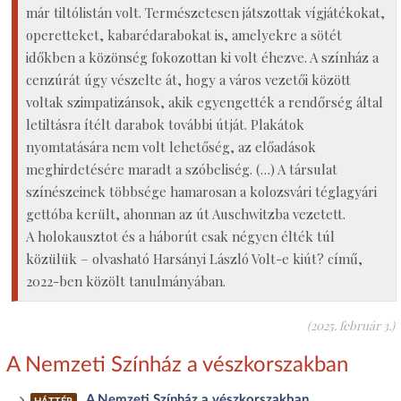
már tiltólistán volt. Természetesen játszottak vígjátékokat,
operetteket, kabarédarabokat is, amelyekre a sötét
időkben a közönség fokozottan ki volt éhezve. A színház a
cenzúrát úgy vészelte át, hogy a város vezetői között
voltak szimpatizánsok, akik egyengették a rendőrség által
letiltásra ítélt darabok további útját. Plakátok
nyomtatására nem volt lehetőség, az előadások
meghirdetésére maradt a szóbeliség. (…) A társulat
színészeinek többsége hamarosan a kolozsvári téglagyári
gettóba került, ahonnan az út Auschwitzba vezetett.
A holokausztot és a háborút csak négyen élték túl
közülük – olvasható Harsányi László Volt-e kiút? című,
2022-ben közölt tanulmányában.
(2025. február 3.)
A Nemzeti Színház a vészkorszakban
A Nemzeti Színház a vészkorszakban