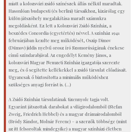
miatt a kolozsvári zsidó színészek állás nélkül maradtak.
Hasonlóan budapesti (és berlini) társaikhoz, kizárólag egy
külön játszóhely megalakítása maradt számukra
megoldásként. Ez lett a Kolozsvári Zsidó Színház, a
beszédes Concordia (egyetértés) névvel. A színház 1941
februárjában kezdte meg működését, Oszip Dimov
(Dümov) jiddis nyelvű orosz író Szomorúságának énekese
című színdarabjával. Az engedélyt Kemény János, a
kolozsvári Magyar Nemzeti Színház igazgatója szerezte
meg, és ő segítette kellékekkel a zsidó társulat előadásait.
Ugyancsak ő biztosította a minimális működéshez
szükséges anyagi forrást is. (…)
A Zsidó Színház társulatának tizennyolc tagja volt.
Egyaránt játszottak darabokat a világirodalomból (Stefan
Zweig, Friedrich Hebbel) és a magyar drámairodalomból
(Bródy Sándor, Molnár Ferenc) – a szerzők többsége (mint
az itt felsoroltak mindegyike) a magyar színházi életben