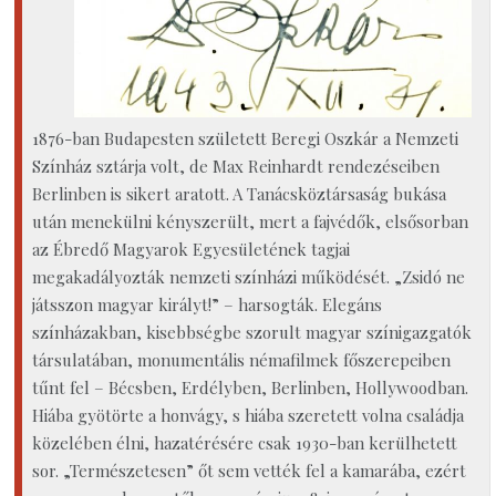
1876-ban Budapesten született Beregi Oszkár a Nemzeti
Színház sztárja volt, de Max Reinhardt rendezéseiben
Berlinben is sikert aratott. A Tanácsköztársaság bukása
után menekülni kényszerült, mert a fajvédők, elsősorban
az Ébredő Magyarok Egyesületének tagjai
megakadályozták nemzeti színházi működését. „Zsidó ne
játsszon magyar királyt!” – harsogták. Elegáns
színházakban, kisebbségbe szorult magyar színigazgatók
társulatában, monumentális némafilmek főszerepeiben
tűnt fel – Bécsben, Erdélyben, Berlinben, Hollywoodban.
Hiába gyötörte a honvágy, s hiába szeretett volna családja
közelében élni, hazatérésére csak 1930-ban kerülhetett
sor. „Természetesen” őt sem vették fel a kamarába, ezért