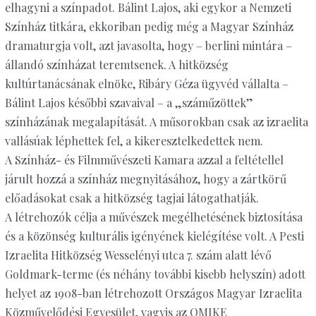
elhagyni a színpadot. Bálint Lajos, aki egykor a Nemzeti
Színház titkára, ekkoriban pedig még a Magyar Színház
dramaturgja volt, azt javasolta, hogy – berlini mintára –
állandó színházat teremtsenek. A hitközség
kultúrtanácsának elnöke, Ribáry Géza ügyvéd vállalta –
Bálint Lajos későbbi szavaival – a „száműzöttek”
színházának megalapítását. A műsorokban csak az izraelita
vallásúak léphettek fel, a kikeresztelkedettek nem.
A Színház- és Filmművészeti Kamara azzal a feltétellel
járult hozzá a színház megnyitásához, hogy a zártkörű
előadásokat csak a hitközség tagjai látogathatják.
A létrehozók célja a művészek megélhetésének biztosítása
és a közönség kulturális igényének kielégítése volt. A Pesti
Izraelita Hitközség Wesselényi utca 7. szám alatt lévő
Goldmark-terme (és néhány további kisebb helyszín) adott
helyet az 1908-ban létrehozott Országos Magyar Izraelita
Közművelődési Egyesület, vagyis az OMIKE