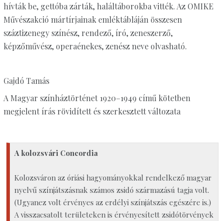
hívták be, gettóba zárták, haláltáborokba vitték. Az OMIKE
Művészakció mártírjainak emléktábláján összesen
száztizenegy színész, rendező, író, zeneszerző,
képzőművész, operaénekes, zenész neve olvasható.
Gajdó Tamás
A Magyar színháztörténet 1920–1949 című kötetben
megjelent írás rövidített és szerkesztett változata
A kolozsvári Concordia
Kolozsváron az óriási hagyományokkal rendelkező magyar
nyelvű színjátszásnak számos zsidó származású tagja volt.
(Ugyanez volt érvényes az erdélyi színjátszás egészére is.)
A visszacsatolt területeken is érvényesített zsidótörvények