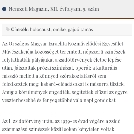
Nemzeti Magazin, XII. évfolyam, 5. szám
Címkék:
holocaust
omike
gajdó tamás
Az Országos Magyar Izraelita Közművelődési Egyesület
Művészakciója közösséget teremtett, népszerű színészek
folytathatták pályájukat a zsidótörvények életbe lépése
után. Játszottak prózai színházat, operát; a kulturális
misszió mellett a könnyed szórakoztatásról sem
feledkeztek meg: kabaré-előadásokat is műsorra tűztek.
Amíg a körülmények engedték, segítettek elűzni az egyre
vészterhesebbé és fenyegetőbbé váló napi gondokat.
Az I. zsidótörvény után, az 1939-es évad végére a zsidó
származású színészek közül sokan kénytelen voltak