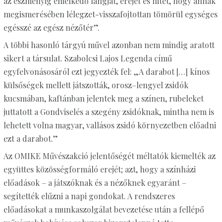
az eszményig emelkedő lángját, erejét és hitét, hogy annak
megismerésében lélegzet-visszafojtottan tömörül egységes
egésszé az egész nézőtér”.
A többi hasonló tárgyú művel azonban nem mindig aratott
sikert a társulat. Szabolcsi Lajos Legenda című
egyfelvonásosáról ezt jegyezték fel: „A darabot […] kínos
külsőségek mellett játszották, orosz–lengyel zsidók
kucsmában, kaftánban jelentek meg a színen, rubeleket
juttatott a Gondviselés a szegény zsidóknak, mintha nem is
lehetett volna magyar, vallásos zsidó környezetben előadni
ezt a darabot.”
Az OMIKE Művészakció jelentőségét méltatók kiemelték az
együttes közösségformáló erejét; azt, hogy a színházi
előadások – a játszóknak és a nézőknek egyaránt –
segítették elűzni a napi gondokat. A rendszeres
előadásokat a munkaszolgálat bevezetése után a fellépő