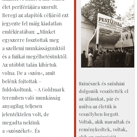
élet perifériájára szorult.
Beregi az alapítók céljáról ezt
jegyezte fel máig kiadatlan
emlékiratában: „Minket
egyszerre fosztottak meg
a szellemi munkásságunktól
és a fizikai megélhetésünktől.
Az utóbbit talán kibírtuk
volna. De a »szón«, amit
belénk fojtottak –
Színészek és színházi
fuldokoltunk. – A Goldmark
dolgozók veszítették el
teremben való munkásság
az állásukat, pár év
anyagilag teljesen
múlva az életük is
veszélyben forgott.
jelentéktelen volt, de
Voltak, akik maradtak és
megadta nekünk
reménykedtek, voltak,
a »szószéket«. És
akik az emigrációt