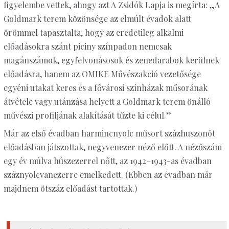
figyelembe vettek, ahogy azt A Zsidók Lapja is megírta: „A
Goldmark terem közönsége az elmúlt évadok alatt
örömmel tapasztalta, hogy az eredetileg alkalmi
előadásokra szánt piciny színpadon nemcsak
magánszámok, egyfelvonásosok és zenedarabok kerülnek
előadásra, hanem az OMIKE Művészakció vezetősége
egyéni utakat keres és a fővárosi színházak műsorának
átvétele vagy utánzása helyett a Goldmark terem önálló
művészi profiljának alakítását tűzte ki célul.”
Már az első évadban harmincnyolc műsort százhuszonöt
előadásban játszottak, negyvenezer néző előtt. A nézőszám
egy év múlva húszezerrel nőtt, az 1942–1943-as évadban
száznyolcvanezerre emelkedett. (Ebben az évadban már
majdnem ötszáz előadást tartottak.)