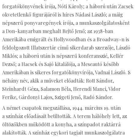
forgatókönyvének írója, Nóti Károly; a háború után Zacsek
okvetetlenkő figurájáról is híres Nádasi László; a máig
népszerű ponyvaregények írója, a munkaszolgálatosként
a Don-kanyarban meghalt Rejtő Jenő; az 1938-ban
Amerikába emigrált és Hollywoodban és a Broadway-n is
feldolgozott Illatszertár című sikerdarab szerzője, László
Miklós; a háború után is népszerű konferanszié, Kellér
Dezső; a Hacsek és Sajó kitalálója, a Meseautó később
Amerikában is sikeres forgatókönyvírója, Vadnai László. S
néhány név, akik a műveket előadták: Rott Sándor,
Steinhardt Géza, Salamon Béla, Herendi Manci, Vidor
Ferike, Gárdonyi Lajos, Szigeti Jenő, Radó Sándor.
A német csapatok megszállása, 1944. március 19. után
a színház előadásait betiltották. A terem hálóhely lett, az
öltözőkben működött a konyha, a színpadot raktárrá
alakították. A színház egykori tagjait munkaszolgálatra