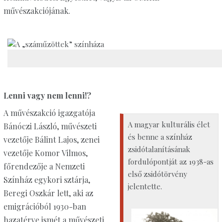
művészakciójának.
Lenni vagy nem lenni!?
A művészakció igazgatója
A magyar kulturális élet
Bánóczi László, művészeti
és benne a színház
vezetője Bálint Lajos, zenei
zsidótalanításának
vezetője Komor Vilmos,
fordulópontját az 1938-as
főrendezője a Nemzeti
első zsidótörvény
Színház egykori sztárja,
jelentette.
Beregi Oszkár lett, aki az
emigrációból 1930-ban
hazatérve ismét a művészeti