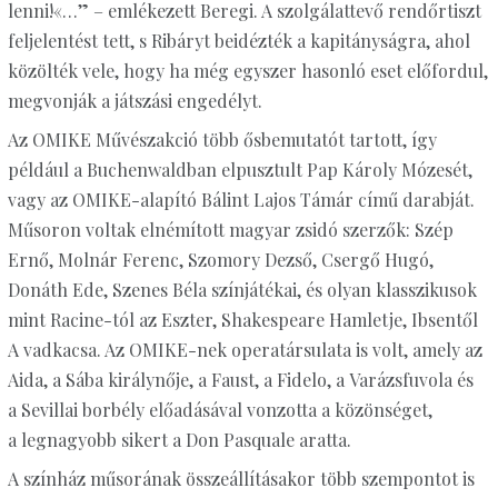
lenni!«…” – emlékezett Beregi. A szolgálattevő rendőrtiszt
feljelentést tett, s Ribáryt beidézték a kapitányságra, ahol
közölték vele, hogy ha még egyszer hasonló eset előfordul,
megvonják a játszási engedélyt.
Az OMIKE Művészakció több ősbemutatót tartott, így
például a Buchenwaldban elpusztult Pap Károly Mózesét,
vagy az OMIKE-alapító Bálint Lajos Támár című darabját.
Műsoron voltak elnémított magyar zsidó szerzők: Szép
Ernő, Molnár Ferenc, Szomory Dezső, Csergő Hugó,
Donáth Ede, Szenes Béla színjátékai, és olyan klasszikusok
mint Racine-tól az Eszter, Shakespeare Hamletje, Ibsentől
A vadkacsa. Az OMIKE-nek operatársulata is volt, amely az
Aida, a Sába királynője, a Faust, a Fidelo, a Varázsfuvola és
a Sevillai borbély előadásával vonzotta a közönséget,
a legnagyobb sikert a Don Pasquale aratta.
A színház műsorának összeállításakor több szempontot is