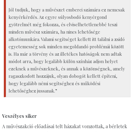
Jól tudjuk, hogy a művészet emberei számára ez nemcsak
kenyérkérdés. Az egyre súlyosbodó kenyérgond
gyötrelmét még fokozza, és elviselhetetlenebbé teszi
minden művész számára, ha nincs lehetősége
alkotómunkára. Valami segítséget kellett itt találni a zsidó
egyetemesség sok minden megoldandó problémái között
is. Ha már a törvény és az illetékes hatóságok nem adtak
módot arra, hogy legalább külön színház adjon helyet
ezeknek a művészeknek, és annak a közönségnek, amely
ragaszkodott hozzájuk, olyan dobogót kellett építeni,
hogy legalább némi segítséghez és működési
lehetőséghez jussanak.”
Veszélyes siker
A művészakció előadásai telt házakat vonzottak, a bérletek