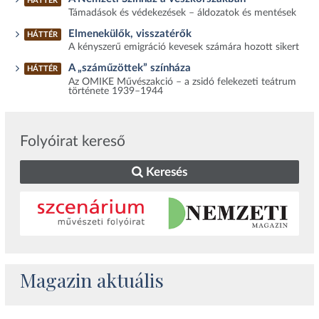
HÁTTÉR
Támadások és védekezések – áldozatok és mentések
Elmenekülők, visszatérők
HÁTTÉR
A kényszerű emigráció kevesek számára hozott sikert
A „száműzöttek” színháza
HÁTTÉR
Az OMIKE Művészakció – a zsidó felekezeti teátrum
története 1939–1944
Folyóirat kereső
Keresés
Magazin aktuális