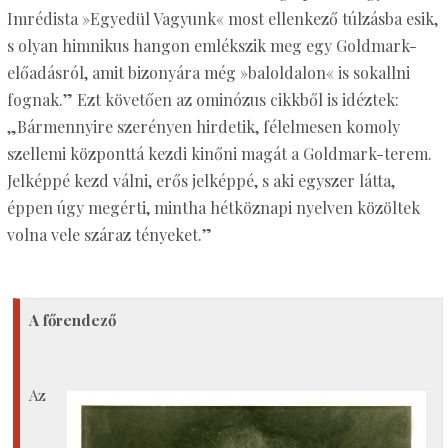
Imrédista »Egyedül Vagyunk« most ellenkező túlzásba esik,
s olyan himnikus hangon emlékszik meg egy Goldmark-
előadásról, amit bizonyára még »baloldalon« is sokallni
fognak.” Ezt követően az ominózus cikkből is idéztek:
„Bármennyire szerényen hirdetik, félelmesen komoly
szellemi központtá kezdi kinőni magát a Goldmark-terem.
Jelképpé kezd válni, erős jelképpé, s aki egyszer látta,
éppen úgy megérti, mintha hétköznapi nyelven közöltek
volna vele száraz tényeket.”
A főrendező
Az