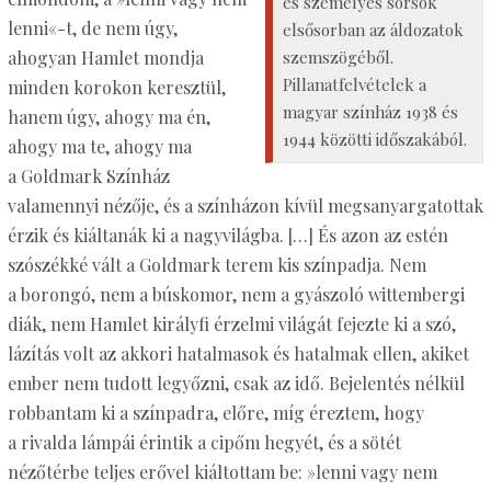
és személyes sorsok
lenni«-t, de nem úgy,
elsősorban az áldozatok
szemszögéből.
ahogyan Hamlet mondja
Pillanatfelvételek a
minden korokon keresztül,
magyar színház 1938 és
hanem úgy, ahogy ma én,
1944 közötti időszakából.
ahogy ma te, ahogy ma
a Goldmark Színház
valamennyi nézője, és a színházon kívül megsanyargatottak
érzik és kiáltanák ki a nagyvilágba. […] És azon az estén
szószékké vált a Goldmark terem kis színpadja. Nem
a borongó, nem a búskomor, nem a gyászoló wittembergi
diák, nem Hamlet királyfi érzelmi világát fejezte ki a szó,
lázítás volt az akkori hatalmasok és hatalmak ellen, akiket
ember nem tudott legyőzni, csak az idő. Bejelentés nélkül
robbantam ki a színpadra, előre, míg éreztem, hogy
a rivalda lámpái érintik a cipőm hegyét, és a sötét
nézőtérbe teljes erővel kiáltottam be: »lenni vagy nem