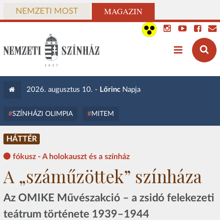
MAGAZIN
NEMZETI MOST
2026. augusztus 10. -
Lőrinc
Napja
SZÍNHÁZI OLIMPIA
MITEM
HÁTTÉR
fókusz - A holokauszt és a színház
A „száműzöttek” színháza
Az OMIKE Művészakció – a zsidó felekezeti
teátrum története 1939–1944