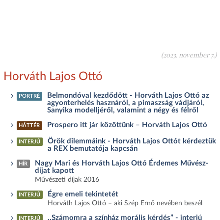
(2023. november 7.)
Horváth Lajos Ottó
Belmondóval kezdődött - Horváth Lajos Ottó az
PORTRÉ
agyonterhelés hasznáról, a pimaszság vádjáról,
Sanyika modelljéről, valamint a négy és félről
Prospero itt jár közöttünk – Horváth Lajos Ottó
HÁTTÉR
Örök dilemmáink - Horváth Lajos Ottót kérdeztük
INTERJÚ
a REX bemutatója kapcsán
Nagy Mari és Horváth Lajos Ottó Érdemes Művész-
HÍR
díjat kapott
Művészeti díjak 2016
Égre emeli tekintetét
INTERJÚ
Horváth Lajos Ottó – aki Szép Ernő nevében beszél
,,Számomra a színház morális kérdés” - interjú
INTERJÚ