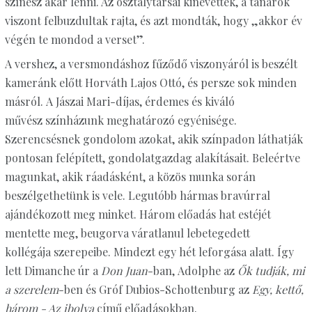
színész akar lenni. Az osztálytársai kinevették, a tanárok
viszont felbuzdultak rajta, és azt mondták, hogy „akkor év
végén te mondod a verset”.
A vershez, a versmondáshoz fűződő viszonyáról is beszélt
kameránk előtt Horváth Lajos Ottó, és persze sok minden
másról. A Jászai Mari-díjas, érdemes és kiváló
művész színházunk meghatározó egyénisége.
Szerencsésnek gondolom azokat, akik színpadon láthatják
pontosan felépített, gondolatgazdag alakításait. Beleértve
magunkat, akik ráadásként, a közös munka során
beszélgethetünk is vele. Legutóbb hármas bravúrral
ajándékozott meg minket. Három előadás hat estéjét
mentette meg, beugorva váratlanul lebetegedett
kollégája szerepeibe. Mindezt egy hét leforgása alatt. Így
lett Dimanche úr a
Don Juan
-ban, Adolphe az
Ők tudják, mi
a szerelem
-ben és Gróf Dubios-Schottenburg az
Egy, kettő,
három - Az ibolya
című előadásokban.