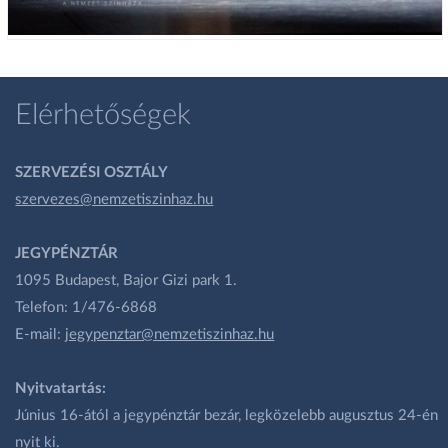
Elérhetőségek
SZERVEZÉSI OSZTÁLY
szervezes@nemzetiszinhaz.hu
JEGYPÉNZTÁR
1095 Budapest, Bajor Gizi park 1.
Telefon: 1/476-6868
E-mail:
jegypenztar@nemzetiszinhaz.hu
Nyitvatartás:
Június 16-ától a jegypénztár bezár, legközelebb augusztus 24-én
nyit ki.