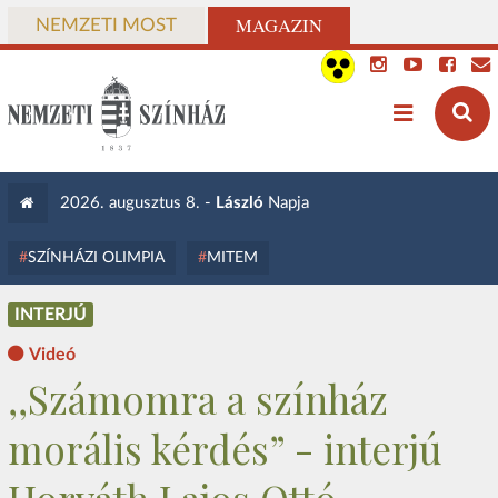
MAGAZIN
NEMZETI MOST
2026. augusztus 8. -
László
Napja
SZÍNHÁZI OLIMPIA
MITEM
INTERJÚ
Videó
,,Számomra a színház
morális kérdés” - interjú