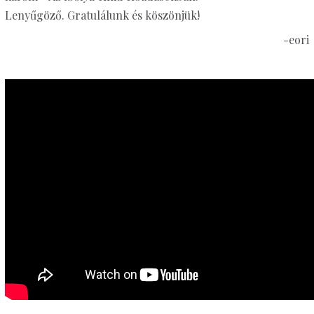
Lenyűgöző. Gratulálunk és köszönjük!
-eori