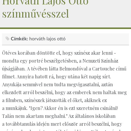
Horváth Lajos Ottó
színművésszel
Címkék:
horváth lajos ottó
Ötéves korában döntötte el, hogy színész akar lenni -
mondta egy portré beszélgetésben, a Nemzeti Színház
újságjában. A tévében látta Belmondóval a Cartouche című
filmet. Annyira hatott rá, hogy utána két napig sírt.
Anyukája semmivel nem tudta megvigasztalni, aztán
elkezdett arról beszélni, hogy az emberek nem haltak meg
a filmben, színészek játszották el őket, akiknek ez
a munkájuk. "Igen? Akkor én is ezt szeretném csinálni!
Talán nem akartam meghalni." Az általános iskolában
a továbbtanulás idején mert először arról beszélni, hogy