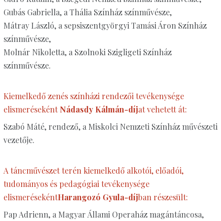
Gubás Gabriella, a Thália Színház színművésze,
Mátray László, a sepsiszentgyörgyi Tamási Áron Színház
színművésze,
Molnár Nikoletta, a Szolnoki Szigligeti Színház
színművésze.
Kiemelkedő zenés színházi rendezői tevékenysége
elismeréseként
Nádasdy Kálmán-díj
at vehetett át:
Szabó Máté, rendező, a Miskolci Nemzeti Színház művészeti
vezetője.
A táncművészet terén kiemelkedő alkotói, előadói,
tudományos és pedagógiai tevékenysége
elismeréseként
Harangozó Gyula-díj
ban részesült:
Pap Adrienn, a Magyar Állami Operaház magántáncosa,