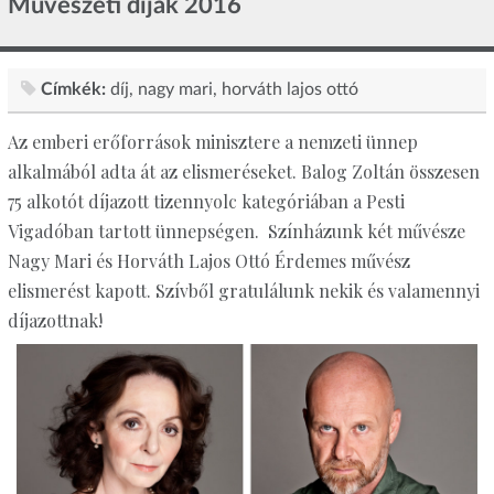
Művészeti díjak 2016
Címkék:
díj
nagy mari
horváth lajos ottó
Az emberi erőforrások minisztere a nemzeti ünnep
alkalmából adta át az elismeréseket. Balog Zoltán összesen
75 alkotót díjazott tizennyolc kategóriában a Pesti
Vigadóban tartott ünnepségen. Színházunk két művésze
Nagy Mari és Horváth Lajos Ottó Érdemes művész
elismerést kapott. Szívből gratulálunk nekik és valamennyi
díjazottnak!