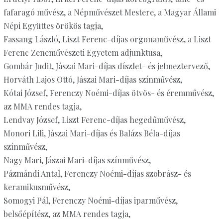
fafaragó művész, a Népművészet Mestere, a Magyar Állami
Népi Együttes örökös tagja,
Fassang László, Liszt Ferenc-díjas orgonaművész, a Liszt
Ferenc Zeneművészeti Egyetem adjunktusa,
Gombár Judit, Jászai Mari-díjas díszlet- és jelmeztervező,
Horváth Lajos Ottó, Jászai Mari-díjas színművész,
Kótai József, Ferenczy Noémi-díjas ötvös- és éremművész,
az MMA rendes tagja,
Lendvay József, Liszt Ferenc-díjas hegedűművész,
Monori Lili, Jászai Mari-díjas és Balázs Béla-díjas
színművész,
Nagy Mari, Jászai Mari-díjas színművész,
Pázmándi Antal, Ferenczy Noémi-díjas szobrász- és
keramikusművész,
Somogyi Pál, Ferenczy Noémi-díjas iparművész,
belsőépítész, az MMA rendes tagja,