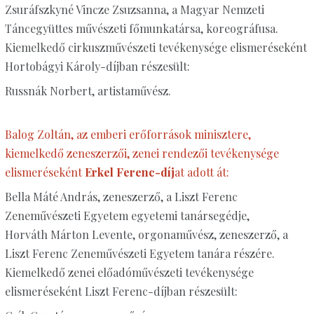
Zsuráfszkyné Vincze Zsuzsanna, a Magyar Nemzeti
Táncegyüttes művészeti főmunkatársa, koreográfusa.
Kiemelkedő cirkuszművészeti tevékenysége elismeréseként
Hortobágyi Károly-díjban részesült:
Russnák Norbert, artistaművész.
Balog Zoltán, az emberi erőforrások minisztere,
kiemelkedő zeneszerzői, zenei rendezői tevékenysége
elismeréseként
Erkel Ferenc-díj
at adott át:
Bella Máté András, zeneszerző, a Liszt Ferenc
Zeneművészeti Egyetem egyetemi tanársegédje,
Horváth Márton Levente, orgonaművész, zeneszerző, a
Liszt Ferenc Zeneművészeti Egyetem tanára részére.
Kiemelkedő zenei előadóművészeti tevékenysége
elismeréseként Liszt Ferenc-díjban részesült: