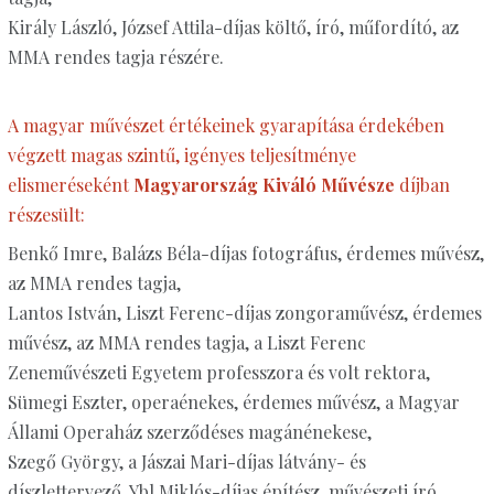
Király László, József Attila-díjas költő, író, műfordító, az
MMA rendes tagja részére.
A magyar művészet értékeinek gyarapítása érdekében
végzett magas szintű, igényes teljesítménye
elismeréseként
Magyarország Kiváló Művésze
díjban
részesült:
Benkő Imre, Balázs Béla-díjas fotográfus, érdemes művész,
az MMA rendes tagja,
Lantos István, Liszt Ferenc-díjas zongoraművész, érdemes
művész, az MMA rendes tagja, a Liszt Ferenc
Zeneművészeti Egyetem professzora és volt rektora,
Sümegi Eszter, operaénekes, érdemes művész, a Magyar
Állami Operaház szerződéses magánénekese,
Szegő György, a Jászai Mari-díjas látvány- és
díszlettervező, Ybl Miklós-díjas építész, művészeti író,