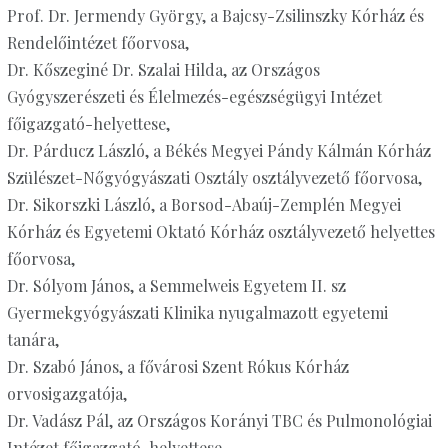
Prof. Dr. Jermendy György, a Bajcsy-Zsilinszky Kórház és
Rendelőintézet főorvosa,
Dr. Kőszeginé Dr. Szalai Hilda, az Országos
Gyógyszerészeti és Élelmezés-egészségügyi Intézet
főigazgató-helyettese,
Dr. Párducz László, a Békés Megyei Pándy Kálmán Kórház
Szülészet-Nőgyógyászati Osztály osztályvezető főorvosa,
Dr. Sikorszki László, a Borsod-Abaúj-Zemplén Megyei
Kórház és Egyetemi Oktató Kórház osztályvezető helyettes
főorvosa,
Dr. Sólyom János, a Semmelweis Egyetem II. sz
Gyermekgyógyászati Klinika nyugalmazott egyetemi
tanára,
Dr. Szabó János, a fővárosi Szent Rókus Kórház
orvosigazgatója,
Dr. Vadász Pál, az Országos Korányi TBC és Pulmonológiai
Intézet főigazgató-helyettese,