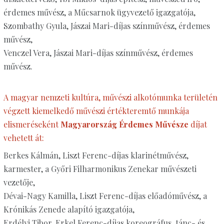
érdemes művész, a Műcsarnok ügyvezető igazgatója,
Szombathy Gyula, Jászai Mari-díjas színművész, érdemes
művész,
Venczel Vera, Jászai Mari-díjas színművész, érdemes
művész.
A magyar nemzeti kultúra, művészi alkotómunka területén
végzett kiemelkedő művészi értékteremtő munkája
elismeréseként
Magyarország Érdemes Művésze
díjat
vehetett át:
Berkes Kálmán, Liszt Ferenc-díjas klarinétművész,
karmester, a Győri Filharmonikus Zenekar művészeti
vezetője,
Dévai-Nagy Kamilla, Liszt Ferenc-díjas előadóművész, a
Krónikás Zenede alapító igazgatója,
Erdélyi Tibor, Erkel Ferenc-díjas koreográfus, tánc- és