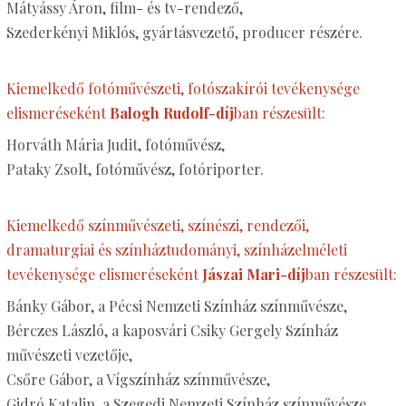
Mátyássy Áron, film- és tv-rendező,
Szederkényi Miklós, gyártásvezető, producer részére.
Kiemelkedő fotóművészeti, fotószakírói tevékenysége
elismeréseként
Balogh Rudolf-díj
ban részesült:
Horváth Mária Judit, fotóművész,
Pataky Zsolt, fotóművész, fotóriporter.
Kiemelkedő színművészeti, színészi, rendezői,
dramaturgiai és színháztudományi, színházelméleti
tevékenysége elismeréseként
Jászai Mari-díj
ban részesült:
Bánky Gábor, a Pécsi Nemzeti Színház színművésze,
Bérczes László, a kaposvári Csiky Gergely Színház
művészeti vezetője,
Csőre Gábor, a Vígszínház színművésze,
Gidró Katalin, a Szegedi Nemzeti Színház színművésze,