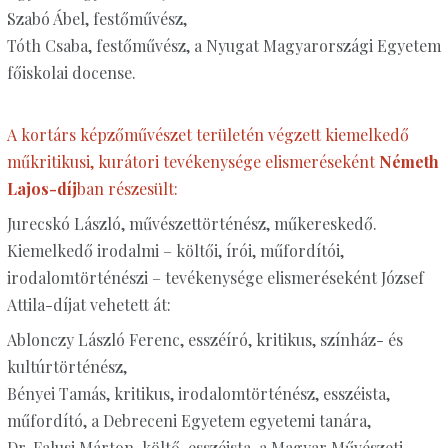
Szabó Ábel, festőművész,
Tóth Csaba, festőművész, a Nyugat Magyarországi Egyetem
főiskolai docense.
A kortárs képzőművészet területén végzett kiemelkedő
műkritikusi, kurátori tevékenysége elismeréseként
Németh
Lajos-díj
ban részesült:
Jurecskó László, művészettörténész, műkereskedő.
Kiemelkedő irodalmi – költői, írói, műfordítói,
irodalomtörténészi – tevékenysége elismeréseként József
Attila-díjat vehetett át:
Ablonczy László Ferenc, esszéíró, kritikus, színház- és
kultúrtörténész,
Bényei Tamás, kritikus, irodalomtörténész, esszéista,
műfordító, a Debreceni Egyetem egyetemi tanára,
Dr. Falusi Márton, költő, esszéista, a Magyar Művészeti