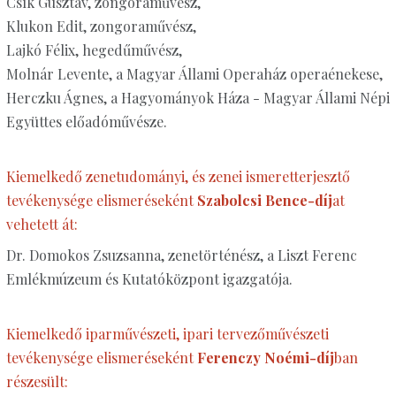
Csík Gusztáv, zongoraművész,
Klukon Edit, zongoraművész,
Lajkó Félix, hegedűművész,
Molnár Levente, a Magyar Állami Operaház operaénekese,
Herczku Ágnes, a Hagyományok Háza - Magyar Állami Népi
Együttes előadóművésze.
Kiemelkedő zenetudományi, és zenei ismeretterjesztő
tevékenysége elismeréseként
Szabolcsi Bence-díj
at
vehetett át:
Dr. Domokos Zsuzsanna, zenetörténész, a Liszt Ferenc
Emlékmúzeum és Kutatóközpont igazgatója.
Kiemelkedő iparművészeti, ipari tervezőművészeti
tevékenysége elismeréseként
Ferenczy Noémi-díj
ban
részesült: