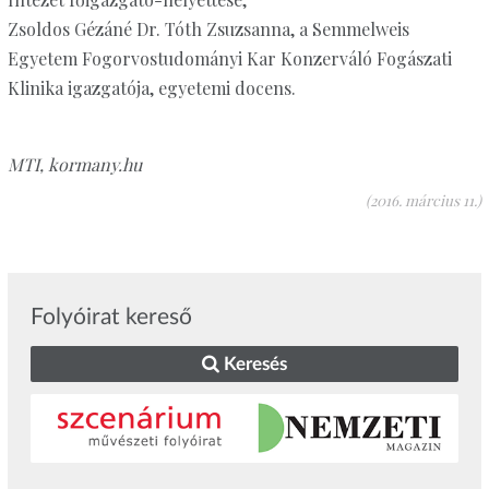
Zsoldos Gézáné Dr. Tóth Zsuzsanna, a Semmelweis
Egyetem Fogorvostudományi Kar Konzerváló Fogászati
Klinika igazgatója, egyetemi docens.
MTI, kormany.hu
(2016. március 11.)
Folyóirat kereső
Keresés