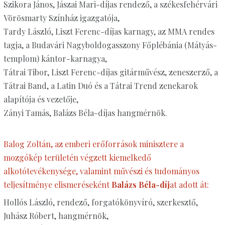
Szikora János, Jászai Mari-díjas rendező, a székesfehérvári
Vörösmarty Színház igazgatója,
Tardy László, Liszt Ferenc-díjas karnagy, az MMA rendes
tagja, a Budavári Nagyboldogasszony Főplébánia (Mátyás-
templom) kántor-karnagya,
Tátrai Tibor, Liszt Ferenc-díjas gitárművész, zeneszerző, a
Tátrai Band, a Latin Duó és a Tátrai Trend zenekarok
alapítója és vezetője,
Zányi Tamás, Balázs Béla-díjas hangmérnök.
Balog Zoltán, az emberi erőforrások minisztere a
mozgókép területén végzett kiemelkedő
alkotótevékenysége, valamint művészi és tudományos
teljesítménye elismeréseként
Balázs Béla-díj
at adott át:
Hollós László, rendező, forgatókönyvíró, szerkesztő,
Juhász Róbert, hangmérnök,