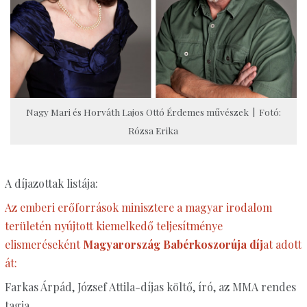
Nagy Mari és Horváth Lajos Ottó Érdemes művészek | Fotó:
Rózsa Erika
A díjazottak listája:
Az emberi erőforrások minisztere a magyar irodalom
területén nyújtott kiemelkedő teljesítménye
elismeréseként
Magyarország Babérkoszorúja díj
at adott
át:
Farkas Árpád, József Attila-díjas költő, író, az MMA rendes
tagja,