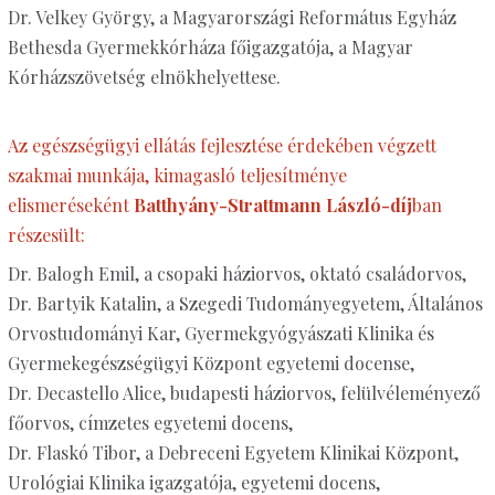
Dr. Velkey György, a Magyarországi Református Egyház
Bethesda Gyermekkórháza főigazgatója, a Magyar
Kórházszövetség elnökhelyettese.
Az egészségügyi ellátás fejlesztése érdekében végzett
szakmai munkája, kimagasló teljesítménye
elismeréseként
Batthyány-Strattmann László-díj
ban
részesült:
Dr. Balogh Emil, a csopaki háziorvos, oktató családorvos,
Dr. Bartyik Katalin, a Szegedi Tudományegyetem, Általános
Orvostudományi Kar, Gyermekgyógyászati Klinika és
Gyermekegészségügyi Központ egyetemi docense,
Dr. Decastello Alice, budapesti háziorvos, felülvéleményező
főorvos, címzetes egyetemi docens,
Dr. Flaskó Tibor, a Debreceni Egyetem Klinikai Központ,
Urológiai Klinika igazgatója, egyetemi docens,