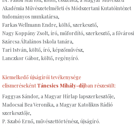
Akadémia Művészetelméleti és Módszertani Kutatóintézet
tudományos munkatársa,
Farkas Wellmann Endre, költő, szerkesztő,
Nagy Koppány Zsolt, író, műfordító, szerkesztő, a fővárosi
Szárcsa Általános Iskola tanára,
Tari István, költő, író, képzőművész,
Lanczkor Gábor, költő, regényíró.
Kiemelkedő újságírói tevékenysége
elismeréseként
Táncsics Mihály-díj
ban részesült:
Faggyas Sándor, a Magyar Hírlap lapszerkesztője,
Madocsai Bea Veronika, a Magyar Katolikus Rádió
szerkesztője,
P. Szabó Ernő, művészettörténész, újságíró.