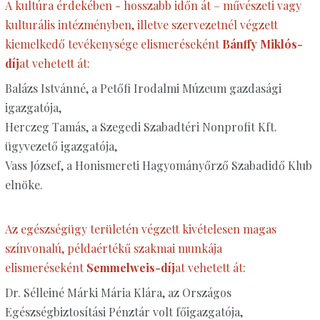
A kultúra érdekében - hosszabb időn át – művészeti vagy
kulturális intézményben, illetve szervezetnél végzett
kiemelkedő tevékenysége elismeréseként
Bánffy Miklós-
díj
at vehetett át:
Balázs Istvánné, a Petőfi Irodalmi Múzeum gazdasági
igazgatója,
Herczeg Tamás, a Szegedi Szabadtéri Nonprofit Kft.
ügyvezető igazgatója,
Vass József, a Honismereti Hagyományőrző Szabadidő Klub
elnöke.
Az egészségügy területén végzett kivételesen magas
színvonalú, példaértékű szakmai munkája
elismeréseként
Semmelweis-díj
at vehetett át:
Dr. Sélleiné Márki Mária Klára, az Országos
Egészségbiztosítási Pénztár volt főigazgatója,