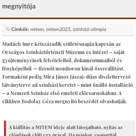
megnyitója
Címkék:
mitem
mitem2023
színházi olimpia
Madách Imre kétszázadik születésnapja kapcsán az
Országos Színháztörténeti Múzeum és Intézet – saját
gyűjteményeinek felvételeiből, dokumentumaiból és
fényképeiből — tizenöt monitoron kínál összeállítást.
Formaként pedig Mira János Jászai-díjas díszlettervező
látványterve ad színházi keretet – mint önálló installáció
– a Nemzeti Színház első emeleti előcsarnokában. A
cikkben Bodolay Géza megnyitó beszédét olvashatják.
A kiállítás a MITEM ideje alatt látogatható, nyitás az
előadások előtt egy órával. Ha máskor, csoporttal