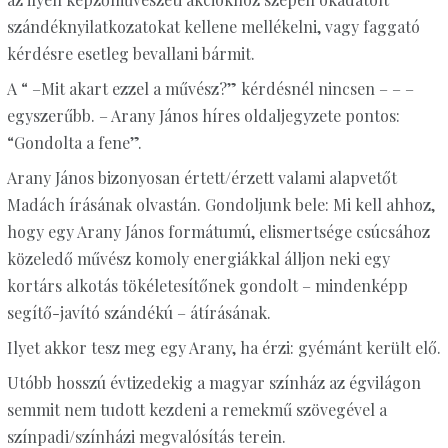
szándéknyilatkozatokat kellene mellékelni, vagy faggató
kérdésre esetleg bevallani bármit.
A
“
–Mit akart ezzel a művész?” kérdésnél nincsen – – –
egyszerűbb. – Arany János híres oldaljegyzete pontos:
“
Gondolta a fene”.
Arany János bizonyosan értett/érzett valami alapvetőt
Madách írásának olvastán. Gondoljunk bele: Mi kell ahhoz,
hogy egy Arany János formátumú, elismertsége csúcsához
közeledő művész komoly energiákkal álljon neki egy
kortárs alkotás tökéletesítőnek gondolt – mindenképp
segítő-javító szándékú – átírásának.
Ilyet akkor tesz meg egy Arany, ha érzi: gyémánt került elő.
Utóbb hosszú évtizedekig a magyar színház az égvilágon
semmit nem tudott kezdeni a remekmű szövegével a
színpadi/színházi megvalósítás terein.