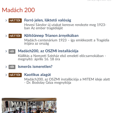
Madách 200
Forró jelen, lüktető valóság
HÁTTÉR
Hevesi Sándor új utakat keresve rendezte meg 1923-
ban Az ember tragédiáját
Költőünnep Trianon árnyékában
HÁTTÉR
Madách-centenárium 1923 – így emlékezett a Tragédia
írójára az ország
Madách200, az OSZMI installációja
HÍR
Kiállítás a Nemzeti Színház első emeleti előcsarnokában -
megnyitó: április 16. 18 óra
Ismerős ismeretlen?
HÍR
Kaotikus alagút
HÁTTÉR
Madách200, az OSZMI installációja a MITEM ideje alatt
- Dr. Bodolay Géza megnyitója