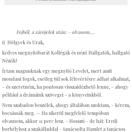
Fejből, a zárójelek után: – olvasom….
(( Hölgyek és Urak,
kedves megnyitóbarát Kollégák és néző Hallgatók, hallgató
Nézők!
Írtam magunknak egy megnyitó Levelet, mert amit
mondani fogok, esetleg túl sok félreértésre adhat alkalmat,
– és szeretném, ha pontosan visszaidézhető lenne, – ahogy
például a drámáink szövegei – a könyveinkből.
Nem szabadon beszélek, ahogy általában szoktam, – kérem,
bocsássák meg. — Ha sikerül megfelelő tempóban
olvasnom, akkor 11 perc lesz. – Hosszú – de hát: Eredj
borbélyhoz a szakálladdal – tanácsolta Hamlet a tanácsos