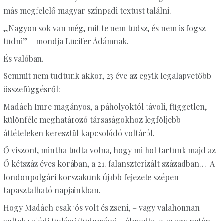
más megfelelő magyar színpadi textust találni.
„Nagyon sok van még, mit te nem tudsz, és nem is fogsz
tudni” – mondja Lucifer Ádámnak.
És valóban.
Semmit nem tudtunk akkor, 23 éve az egyik legalapvetőbb
összefüggésről:
Madách Imre magányos, a páholyoktól távoli, független,
különféle meghatározó társaságokhoz legföljebb
áttételeken keresztül kapcsolódó voltáról.
Ő viszont, mintha tudta volna, hogy mi hol tartunk majd az
Ő kétszáz éves korában, a 21. falanszterizált században… A
londonpolgári korszakunk újabb fejezete szépen
tapasztalható napjainkban.
Hogy Madách csak jós volt és zseni, – vagy valahonnan
voltak valódi tudásai/tudomásai, –álmodta-e, avagy netán