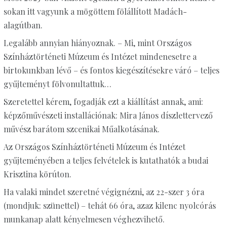
sokan itt vagyunk a mögöttem fölállított Madách-
alagútban.
Legalább annyian hiányoznak. – Mi, mint Országos
Színháztörténeti Múzeum és Intézet mindenesetre a
birtokunkban lévő – és fontos kiegészítésekre váró – teljes
gyűjteményt fölvonultattuk…
Szeretettel kérem, fogadják ezt a kiállítást annak, ami:
képzőművészeti installációnak: Mira János díszlettervező
művész barátom szcenikai Műalkotásának.
Az Országos Színháztörténeti Múzeum és Intézet
gyűjteményében a teljes felvételek is kutathatók a budai
Krisztina körúton.
Ha valaki mindet szeretné végignézni, az 22-szer 3 óra
(mondjuk: szünettel) – tehát 66 óra, azaz kilenc nyolcórás
munkanap alatt kényelmesen véghezvihető.