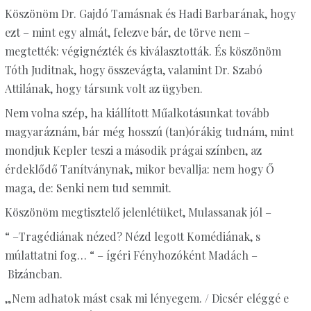
Köszönöm Dr. Gajdó Tamásnak és Hadi Barbarának, hogy
ezt – mint egy almát, felezve bár, de törve nem –
megtették: végignézték és kiválasztották. És köszönöm
Tóth Juditnak, hogy összevágta, valamint Dr. Szabó
Attilának, hogy társunk volt az ügyben.
Nem volna szép, ha kiállított Műalkotásunkat tovább
magyaráznám, bár még hosszú (tan)órákig tudnám, mint
mondjuk Kepler teszi a második prágai színben, az
érdeklődő Tanítványnak, mikor bevallja: nem hogy Ő
maga, de: Senki nem tud semmit.
Köszönöm megtisztelő jelenlétüket, Mulassanak jól –
– “
Tragédiának nézed? Nézd legott Komédiának, s
múlattatni fog… “ – ígéri Fényhozóként Madách –
Bizáncban.
„Nem adhatok mást csak mi lényegem. / Dicsér eléggé e