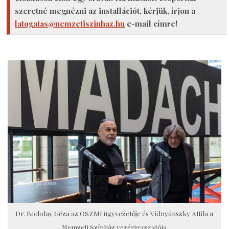
szeretné megnézni az installációt, kérjük, írjon a
latogatas@nemzetiszinhaz.hu
e-mail címre!
Dr. Bodolay Géza az OSZMI ügyvezetője és Vidnyánszky Attila a
Nemzeti Színház vezérigazgatója