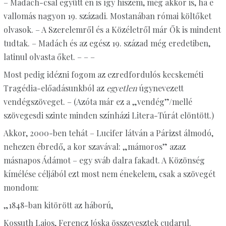
– Madách-csal együtt én is így hiszem, még akkor is, ha e
vallomás nagyon 19. századi. Mostanában római költőket
olvasok. – A Szerelemről és a Közéletről már Ők is mindent
tudtak. – Madách és az egész 19. század még eredetiben,
latinul olvasta őket. – – –
Most pedig idézni fogom az ezredfordulós kecskeméti
Tragédia-előadásunkból az
egyetlen
úgynevezett
vendégszöveget. – (Azóta már ez a „vendég”/mellé
szövegesdi szinte minden színházi Litera-Túrát elöntött.)
Akkor, 2000-ben tehát – Lucifer látván a Párizst álmodó,
nehezen ébredő, a kor szavával: „mámoros” azaz
másnapos Ádámot – egy sváb dalra fakadt. A Közönség
kímélése céljából ezt most nem énekelem, csak a szövegét
mondom:
„1848-ban kitörött az háború,
Kossuth Lajos, Ferencz Jóska összevesztek cudarul.