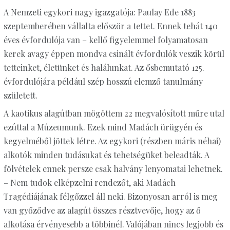
A Nemzeti egykori nagy igazgatója: Paulay Ede 1883
szeptemberében vállalta először a tettet. Ennek tehát 140
éves évfordulója van – kellő figyelemmel folyamatosan
kerek avagy éppen mondva csinált évfordulók veszik körül
tetteinket, életünket és halálunkat. Az ősbemutató 125.
évfordulójára például szép hosszú elemző tanulmány
született.
A kaotikus alagútban mögöttem 22 megvalósított műre utal
ezúttal a Múzeumunk. Ezek mind Madách ürügyén és
kegyelméből jöttek létre. Az egykori (részben máris néhai)
alkotók minden tudásukat és tehetségüket beleadták. A
fölvételek ennek persze csak halvány lenyomatai lehetnek.
– Nem tudok elképzelni rendezőt, aki Madách
Tragédiájának félgőzzel áll neki. Bizonyosan arról is meg
van győződve az alagút összes résztvevője, hogy az ő
alkotása érvényesebb a többinél. Valójában nincs legjobb és