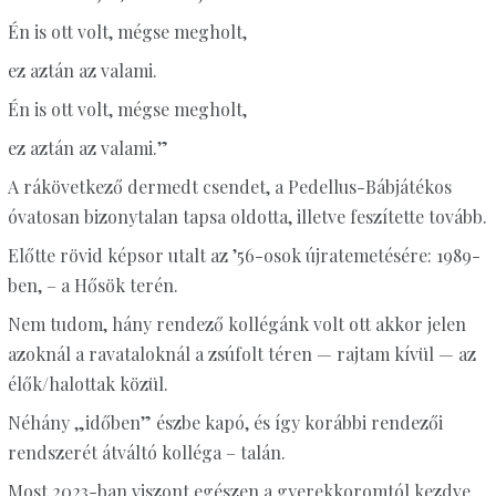
Én is ott volt, mégse megholt,
ez aztán az valami.
Én is ott volt, mégse megholt,
ez aztán az valami.”
A rákövetkező dermedt csendet, a Pedellus-Bábjátékos
óvatosan bizonytalan tapsa oldotta, illetve feszítette tovább.
Előtte rövid képsor utalt az
’
56-osok újratemetésére: 1989-
ben, – a Hősök terén.
Nem tudom, hány rendező kollégánk volt ott akkor jelen
azoknál a ravataloknál a zsúfolt téren — rajtam kívül — az
élők/halottak közül.
Néhány „időben” észbe kapó, és így korábbi rendezői
rendszerét átváltó kolléga – talán.
Most 2023-ban viszont egészen a gyerekkoromtól kezdve