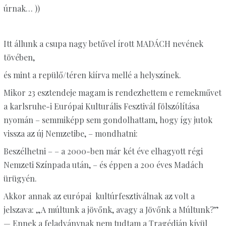
úrnak… ))
Itt állunk a csupa nagy betűvel írott MADÁCH nevének
tövében,
és mint a repülő/téren kiírva mellé a helyszínek.
Mikor 23 esztendeje magam is rendezhettem e remekművet
a karlsruhe-i Európai Kulturális Fesztivál fölszólítása
nyomán – semmiképp sem gondolhattam, hogy így jutok
vissza az új Nemzetibe, – mondhatni:
Beszélhetni – – a 2000-ben már két éve elhagyott régi
Nemzeti Színpada után, – és éppen a 200 éves Madách
ürügyén.
Akkor annak az európai kultúrfesztiválnak az volt a
jelszava: „A múltunk a jövőnk, avagy a Jövőnk a Múltunk?”
— Ennek a feladványnak nem tudtam a Tragédián kívül