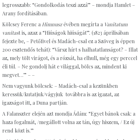
legrosszabb: “Gondolkodás teszi azzá” – mondja Hamlet –
Arany fordításában.
Kölcsey Ferenc a
Himnusz
évében megírta a
Vanitatum
vanitas
t is, azaz a
“
Hiúságok hiúságát”. (1823 áprilisában
fejezte be, – Petőfivel és Madách-csal ez a Szöveg is éppen
200 esztendős tehát):
“
Vársz hírt s halhatatlanságot? – Illat
az, mely tölt virágot, és a rózsát, ha elhull, még egy perccel
éli túl. – Ne gondolj hát e világgal, bölcs az, mindent ki
megvet…” – –
Nem vagyunk bölcsek: – Madách-csal a kezünkben
keressük/kutatjuk/vágyjuk továbbra is az igazat, az
igazságot itt, a Duna partján.
A Falanszter elején azt mondja Ádám:
“
Egyet bánok csak: a
haza fogalmát, /megállott volna az tán, úgy hiszem, / Ez új
rend közt is.”