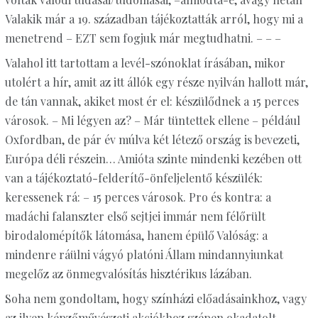
Valakik már a 19. században tájékoztatták arról, hogy mi a
menetrend – EZT sem fogjuk már megtudhatni. – – –
Valahol itt tartottam a levél-szónoklat írásában, mikor
utolért a hír, amit az itt állók egy része nyilván hallott már,
de tán vannak, akiket most ér el: készülődnek a 15 perces
városok. – Mi légyen az? – Már tüntettek ellene – például
Oxfordban, de pár év múlva két létező ország is bevezeti,
Európa déli részein… Amióta szinte mindenki kezében ott
van a tájékoztató-felderítő-önfeljelentő készülék:
keressenek rá: – 15 perces városok. Pro és kontra: a
madáchi falanszter első sejtjei immár nem félőrült
birodalomépítők látomása, hanem épülő Valóság: a
mindenre ráülni vágyó platóni Állam mindannyiunkat
megelőz az önmegvalósítás hisztérikus lázában.
Soha nem gondoltam, hogy színházi előadásainkhoz, vagy
az ilyen képzőművészeti akciókhoz szépen okadatolt