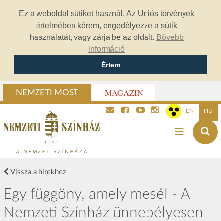
Ez a weboldal sütiket használ. Az Uniós törvények
értelmében kérem, engedélyezze a sütik
használatát, vagy zárja be az oldalt.
Bővebb
információ
Értem
MAGAZIN
NEMZETI MOST
EN
HU
Vissza a hírekhez
Egy függöny, amely mesél - A
Nemzeti Színház ünnepélyesen