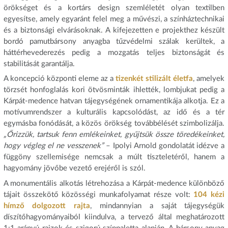
örökséget és a kortárs design szemléletét olyan textilben
egyesítse, amely egyaránt felel meg a művészi, a színháztechnikai
és a biztonsági elvárásoknak. A kifejezetten e projekthez készült
bordó pamutbársony anyagba tűzvédelmi szálak kerültek, a
háttérhevederezés pedig a mozgatás teljes biztonságát és
stabilitását garantálja.
A koncepció központi eleme az a
tizenkét stilizált életfa
, amelyek
törzsét honfoglalás kori ötvösminták ihlették, lombjukat pedig a
Kárpát-medence hatvan tájegységének ornamentikája alkotja. Ez a
motívumrendszer a kulturális kapcsolódást, az idő és a tér
egymásba fonódását, a közös örökség továbbélését szimbolizálja.
„Őrizzük, tartsuk fenn emlékeinket, gyűjtsük össze töredékeinket,
hogy végleg el ne vesszenek”
– Ipolyi Arnold gondolatát idézve a
függöny szellemisége nemcsak a múlt tiszteletéről, hanem a
hagyomány jövőbe vezető erejéről is szól.
A monumentális alkotás létrehozása a Kárpát-medence különböző
tájait összekötő közösségi munkafolyamat része volt:
104 kézi
hímző dolgozott rajta
, mindannyian a saját tájegységük
díszítőhagyományaiból kiindulva, a tervező által meghatározott