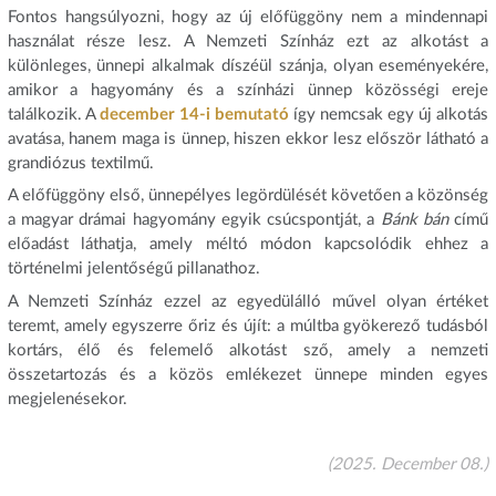
Fontos hangsúlyozni, hogy az új előfüggöny nem a mindennapi
használat része lesz. A Nemzeti Színház ezt az alkotást a
különleges, ünnepi alkalmak díszéül szánja, olyan eseményekére,
amikor a hagyomány és a színházi ünnep közösségi ereje
találkozik. A
december 14-i bemutató
így nemcsak egy új alkotás
avatása, hanem maga is ünnep, hiszen ekkor lesz először látható a
grandiózus textilmű.
A előfüggöny első, ünnepélyes legördülését követően a közönség
a magyar drámai hagyomány egyik csúcspontját, a
Bánk bán
című
előadást láthatja, amely méltó módon kapcsolódik ehhez a
történelmi jelentőségű pillanathoz.
A Nemzeti Színház ezzel az egyedülálló művel olyan értéket
teremt, amely egyszerre őriz és újít: a múltba gyökerező tudásból
kortárs, élő és felemelő alkotást sző, amely a nemzeti
összetartozás és a közös emlékezet ünnepe minden egyes
megjelenésekor.
(2025. December 08.)