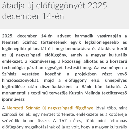
átadja új előfüggönyét 2025.
december 14-én
2025. december 14-én, advent harmadik vasárnapján a
Nemzeti Színház történetének egyik legkülönlegesebb és
legünnepibb pillanatát éli meg: bemutatásra és átadásra kerül
az új nagyszínpadi előfüggöny, amely a magyar kulturális
emlékezet, a kézművesség, a közösségi alkotás és a korszerű
technológia páratlan egységét testesíti meg. Az eseményen a
Színház vezetése köszönti a projektben részt vevő
hímzőasszonyokat, majd a előfüggöny első, ünnepélyes
legördülése után díszelőadásként a Bánk bán látható. A
monumentális textilmű tervezője Kustán Melinda textiltervező
iparművész.
A
Nemzeti Színház új nagyszínpadi függönye
jóval több, mint
színpadi kellék: egy nemzet története, emlékezete és alkotóereje
szövődik benne össze. A 167 m²-es, több mint féltonnás
előfüggöny megalkotásának célja az volt, hogy a magyar kulturális