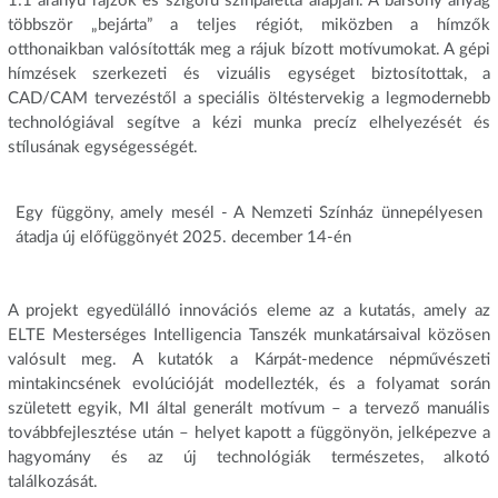
1:1 arányú rajzok és szigorú színpaletta alapján. A bársony anyag
többször „bejárta” a teljes régiót, miközben a hímzők
otthonaikban valósították meg a rájuk bízott motívumokat. A gépi
hímzések szerkezeti és vizuális egységet biztosítottak, a
CAD/CAM tervezéstől a speciális öltéstervekig a legmodernebb
technológiával segítve a kézi munka precíz elhelyezését és
stílusának egységességét.
A projekt egyedülálló innovációs eleme az a kutatás, amely az
ELTE Mesterséges Intelligencia Tanszék munkatársaival közösen
valósult meg. A kutatók a Kárpát-medence népművészeti
mintakincsének evolúcióját modellezték, és a folyamat során
született egyik, MI által generált motívum – a tervező manuális
továbbfejlesztése után – helyet kapott a függönyön, jelképezve a
hagyomány és az új technológiák természetes, alkotó
találkozását.