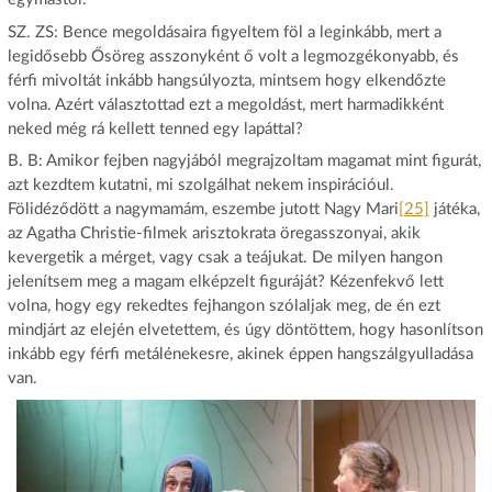
SZ. ZS: Bence megoldásaira figyeltem föl a leginkább, mert a
legidősebb Ősöreg asszonyként ő volt a legmozgékonyabb, és
férfi mivoltát inkább hangsúlyozta, mintsem hogy elkendőzte
volna. Azért választottad ezt a megoldást, mert harmadikként
neked még rá kellett tenned egy lapáttal?
B. B: Amikor fejben nagyjából megrajzoltam magamat mint figurát,
azt kezdtem kutatni, mi szolgálhat nekem inspirációul.
Fölidéződött a nagymamám, eszembe jutott Nagy Mari
[25]
játéka,
az Agatha Christie-filmek arisztokrata öregasszonyai, akik
kevergetik a mérget, vagy csak a teájukat. De milyen hangon
jelenítsem meg a magam elképzelt figuráját? Kézenfekvő lett
volna, hogy egy rekedtes fejhangon szólaljak meg, de én ezt
mindjárt az elején elvetettem, és úgy döntöttem, hogy hasonlítson
inkább egy férfi metálénekesre, akinek éppen hangszálgyulladása
van.