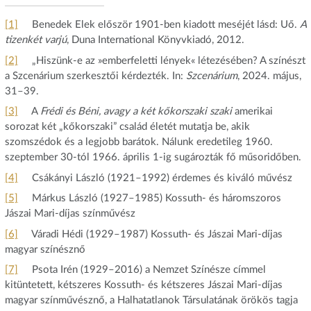
[1]
Benedek Elek először 1901‑ben kiadott meséjét lásd: Uő.
A
tizenkét varjú
, Duna International Könyvkiadó, 2012.
[2]
„Hiszünk-e az »emberfeletti lények« létezésében? A színészt
a Szcenárium szerkesztői kérdezték. In:
Szcenárium
, 2024. május,
31–39.
[3]
A
Frédi és Béni, avagy a két kőkorszaki szaki
amerikai
sorozat két „kőkorszaki” család életét mutatja be, akik
szomszédok és a legjobb barátok. Nálunk eredetileg 1960.
szeptember 30‑tól 1966. április 1‑ig sugározták fő műsoridőben.
[4]
Csákányi László (1921–1992) érdemes és kiváló művész
[5]
Márkus László (1927–1985) Kossuth- és háromszoros
Jászai Mari-díjas színművész
[6]
Váradi Hédi (1929–1987) Kossuth- és Jászai Mari-díjas
magyar színésznő
[7]
Psota Irén (1929–2016) a Nemzet Színésze címmel
kitüntetett, kétszeres Kossuth- és kétszeres Jászai Mari-díjas
magyar színművésznő, a Halhatatlanok Társulatának örökös tagja