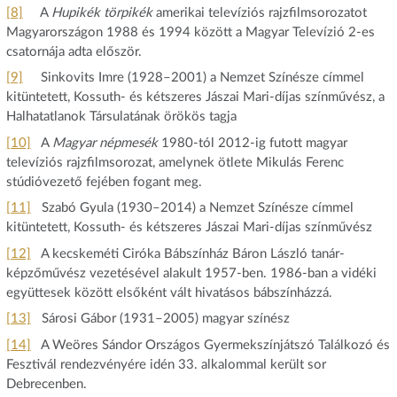
[8]
A
Hupikék törpikék
amerikai televíziós rajzfilmsorozatot
Magyarországon 1988 és 1994 között a Magyar Televízió 2‑es
csatornája adta először.
[9]
Sinkovits Imre (1928–2001) a Nemzet Színésze címmel
kitüntetett, Kossuth- és kétszeres Jászai Mari-díjas színművész, a
Halhatatlanok Társulatának örökös tagja
[10]
A
Magyar népmesék
1980‑tól 2012‑ig futott magyar
televíziós rajzfilmsorozat, amelynek ötlete Mikulás Ferenc
stúdióvezető fejében fogant meg.
[11]
Szabó Gyula (1930–2014) a Nemzet Színésze címmel
kitüntetett, Kossuth- és kétszeres Jászai Mari-díjas színművész
[12]
A kecskeméti Ciróka Bábszínház Báron László tanár-
képzőművész vezetésével alakult 1957‑ben. 1986‑ban a vidéki
együttesek között elsőként vált hivatásos bábszínházzá.
[13]
Sárosi Gábor (1931–2005) magyar színész
[14]
A Weöres Sándor Országos Gyermekszínjátszó Találkozó és
Fesztivál rendezvényére idén 33. alkalommal került sor
Debrecenben.