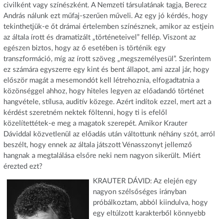
civilként vagy színészként. A Nemzeti társulatának tagja, Berecz
András nálunk ezt műfaj-szerűen műveli. Az egy jó kérdés, hogy
tekinthetjük-e őt drámai értelemben színésznek, amikor az estjein
az általa írott és dramatizált „történeteivel” fellép. Viszont az
egészen biztos, hogy az ő esetében is történik egy
transzformáció, míg az írott szöveg „megszemélyesül”. Szerintem
ez számára egyszerre egy kint és bent állapot, ami azzal jár, hogy
először magát a mesemondót kell létrehoznia, elfogadtatnia a
közönséggel ahhoz, hogy hiteles legyen az előadandó történet
hangvétele, stílusa, auditív közege. Azért indítok ezzel, mert azt a
kérdést szeretném nektek föltenni, hogy ti is efelől
közelítettétek-e meg a magatok szerepét. Amikor Krauter
Dáviddal közvetlenül az előadás után váltottunk néhány szót, arról
beszélt, hogy ennek az általa játszott Vénasszonyt jellemző
hangnak a megtalálása elsőre neki nem nagyon sikerült. Miért
érezted ezt?
KRAUTER DÁVID: Az elején egy
nagyon szélsőséges irányban
próbálkoztam, abból kiindulva, hogy
egy eltúlzott karakterből könnyebb