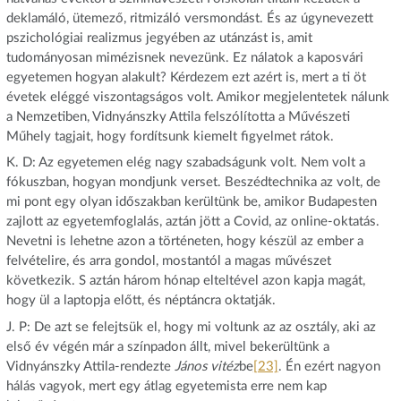
deklamáló, ütemező, ritmizáló versmondást. És az úgynevezett
pszichológiai realizmus jegyében az utánzást is, amit
tudományosan mimézisnek nevezünk. Ez nálatok a kaposvári
egyetemen hogyan alakult? Kérdezem ezt azért is, mert a ti öt
évetek eléggé viszontagságos volt. Amikor megjelentetek nálunk
a Nemzetiben, Vidnyánszky Attila felszólította a Művészeti
Műhely tagjait, hogy fordítsunk kiemelt figyelmet rátok.
K. D: Az egyetemen elég nagy szabadságunk volt. Nem volt a
fókuszban, hogyan mondjunk verset. Beszédtechnika az volt, de
mi pont egy olyan időszakban kerültünk be, amikor Budapesten
zajlott az egyetemfoglalás, aztán jött a Covid, az online-oktatás.
Nevetni is lehetne azon a történeten, hogy készül az ember a
felvételire, és arra gondol, mostantól a magas művészet
következik. S aztán három hónap elteltével azon kapja magát,
hogy ül a laptopja előtt, és néptáncra oktatják.
J. P: De azt se felejtsük el, hogy mi voltunk az az osztály, aki az
első év végén már a színpadon állt, mivel bekerültünk a
Vidnyánszky Attila-rendezte
János vitéz
be
[23]
. Én ezért nagyon
hálás vagyok, mert egy átlag egyetemista erre nem kap