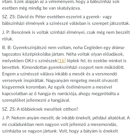
írtam. Ezek alapján az a véleményem, hogy a bábszínház sok
esetben még mindig be van skatulyázva.
SZ. ZS: Dávid és Péter esetében eszerint a gyerek- vagy
bábszínházi élmények a színésszé válásban is szerepet játszottak.
J. P: Bencének is voltak színházi élményei, csak még nem beszélt
róluk.
B. B: Gyerekszínjátszó nem voltam, noha Cegléden egy dráma-
tagozatos középiskolába jártam. Néha voltak olyan előadások,
melyekben OKJ-s színészek
[16]
léptek fel, és ezekbe minket is
bevettek. Kimondottan gyerekszínházi csoport nem működött.
Engem a színésszé válásra inkább a mesék és a versmondó
versenyek inspiráltak. Nagyanyám rengeteg mesét olvasott
kisgyermek koromban. Az egyik ősélményem a mesével
kapcsolatban az ő hangja és narrációja, ahogy megpróbálta a
szereplőket jellemezni a hangjával.
SZ. ZS: A többieknek meséltek otthon?
J. P: Nekem anyám mesélt, de inkább énekelt, például altatókat. A
mi családunkban nem nagyon volt jellemző a mesemondás,
színházba se nagyon jártunk. Volt, hogy a bátyám is énekelt