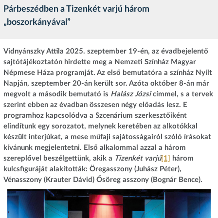
Párbeszédben a Tizenkét varjú három
„boszorkányával”
Vidnyánszky Attila 2025. szeptember 19‑én, az évadbejelentő
sajtótájékoztatón hirdette meg a Nemzeti Színház Magyar
Népmese Háza programját. Az első bemutatóra a színház Nyílt
Napján, szeptember 20‑án került sor. Azóta október 8‑án már
megvolt a második bemutató is
Halász Józsi
címmel, s a tervek
szerint ebben az évadban összesen négy előadás lesz. E
programhoz kapcsolódva a Szcenárium szerkesztőiként
elindítunk egy sorozatot, melynek keretében az alkotókkal
készült interjúkat, a mese műfaji sajátosságairól szóló írásokat
kívánunk megjelentetni. Első alkalommal azzal a három
szereplővel beszélgettünk, akik a
Tizenkét varjú
[1]
három
kulcsfiguráját alakították: Öregasszony (Juhász Péter),
Vénasszony (Krauter Dávid) Ősöreg asszony (Bognár Bence).