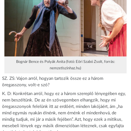
Bognár Bence és Polyák Anita (fotó: Eöri Szabó Zsolt, forrás:
nemzetiszinhaz.hu)
SZ. ZS: Vajon arról, hogyan tartozik össze ez a három
öregasszony, volt-e szó?
K. D: Konkrétan arról, hogy ez a három szereplő lényegében egy,
nem beszéltünk. De az én szövegemben elhangzik, hogy mi
öregasszonyok felelünk itt az erdőért, minden lakójáért, ám „ha
mind egymás nyakán élnénk, nem érnénk el mindenhová, de
mindig tudjuk, mi jár a másik fejében”. Azt, hogy ezek a mitikus,
mesebeli lények egy másik dimenzióban léteznek, csak egyfajta