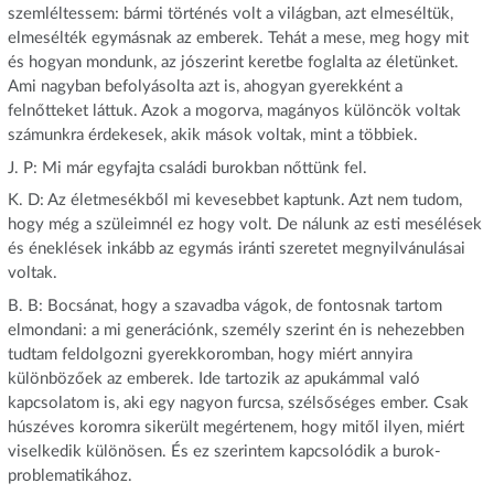
szemléltessem: bármi történés volt a világban, azt elmeséltük,
elmesélték egymásnak az emberek. Tehát a mese, meg hogy mit
és hogyan mondunk, az jószerint keretbe foglalta az életünket.
Ami nagyban befolyásolta azt is, ahogyan gyerekként a
felnőtteket láttuk. Azok a mogorva, magányos különcök voltak
számunkra érdekesek, akik mások voltak, mint a többiek.
J. P: Mi már egyfajta családi burokban nőttünk fel.
K. D: Az életmesékből mi kevesebbet kaptunk. Azt nem tudom,
hogy még a szüleimnél ez hogy volt. De nálunk az esti mesélések
és éneklések inkább az egymás iránti szeretet megnyilvánulásai
voltak.
B. B: Bocsánat, hogy a szavadba vágok, de fontosnak tartom
elmondani: a mi generációnk, személy szerint én is nehezebben
tudtam feldolgozni gyerekkoromban, hogy miért annyira
különbözőek az emberek. Ide tartozik az apukámmal való
kapcsolatom is, aki egy nagyon furcsa, szélsőséges ember. Csak
húszéves koromra sikerült megértenem, hogy mitől ilyen, miért
viselkedik különösen. És ez szerintem kapcsolódik a burok-
problematikához.