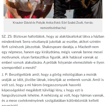
Krauter Dávid és Polyák Anita (fotó: Eöri Szabó Zsolt, forrás:
nemzetiszinhaz.hu)
SZ. ZS: Biztosan hallottátok, hogy az alakításaitokat látva a házban
mindenkinek Serra vészbanyái jutottak az eszébe, akiket szintén
férfi színészek játszottak. Shakespeare darabja, a
Macbeth
nem
egy népmese, hanem egy királydráma, mégis vannak benne mesei
motívumok, olyan fantasztikus figurák, akik hatással vannak az
emberi sorsok alakulására. A próbák folyamán elemeztétek-e ilyen
szempontból a mesét?
J. P: Beszélgettünk arról, hogy a görög mitológiában a moirák
uralják az időt, jövőbe látnak, irányítják az emberek sorsát. Arról is
volt szó, hogy a mi három öregasszonyunk hasonló
képességekkel megáldott túlvilági lény, s hogy ezt is
hangsúlyoznunk lehetne. A nehézség az volt, hogy hárman vannak,
és a mese cselekményének szolgálatában különbözniük kellett
egymástól.