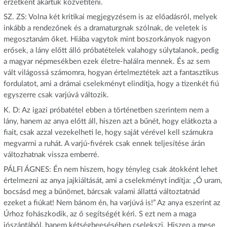
érzetként akartuk közvetíteni.
SZ. ZS: Volna két kritikai megjegyzésem is az előadásról, melyek
inkább a rendezőnek és a dramaturgnak szólnak, de veletek is
megosztanám őket. Hiába vagytok mint boszorkányok nagyon
erősek, a lány előtt álló próbatételek valahogy súlytalanok, pedig
a magyar népmesékben ezek életre-halálra mennek. És az sem
vált világossá számomra, hogyan értelmeztétek azt a fantasztikus
fordulatot, ami a drámai cselekményt elindítja, hogy a tizenkét fiú
egyszerre csak varjúvá változik.
K. D: Az igazi próbatétel ebben a történetben szerintem nem a
lány, hanem az anya előtt áll, hiszen azt a bűnét, hogy elátkozta a
fiait, csak azzal vezekelheti le, hogy saját vérével kell számukra
megvarrni a ruhát. A varjú-fivérek csak ennek teljesítése árán
változhatnak vissza emberré.
PÁLFI ÁGNES: Én nem hiszem, hogy tényleg csak átokként lehet
értelmezni az anya jajkiáltását, ami a cselekményt indítja: „Ó uram,
bocsásd meg a bűnömet, bárcsak valami állattá változtatnád
ezeket a fiúkat! Nem bánom én, ha varjúvá is!” Az anya eszerint az
Úrhoz fohászkodik, az ő segítségét kéri. S ezt nem a maga
jószántából, hanem kétségbeesésében cselekszi. Hiszen a mese