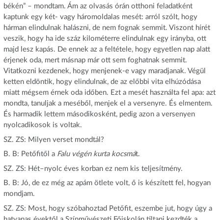
békén” – mondtam. Ám az olvasás órán otthoni feladatként
kaptunk egy két- vagy háromoldalas mesét: arról szólt, hogy
hárman elindulnak halászni, de nem fognak semmit. Viszont hírét
veszik, hogy ha ide száz kilométerre elindulnak egy irányba, ott
majd lesz kapás. De ennek az a feltétele, hogy egyetlen nap alatt
érjenek oda, mert másnap már ott sem foghatnak semmit.
Vitatkozni kezdenek, hogy menjenek-e vagy maradjanak. Végül
ketten eldöntik, hogy elindulnak, de az előbbi vita elhúzódása
miatt mégsem érnek oda időben. Ezt a mesét használta fel apa: azt
mondta, tanuljak a meséből, menjek el a versenyre. És elmentem.
És harmadik lettem másodikosként, pedig azon a versenyen
nyolcadikosok is voltak.
SZ. ZS: Milyen verset mondtál?
B. B: Petőfitől a
Falu végén kurta kocsmá
t.
SZ. ZS: Hét–nyolc éves korban ez nem kis teljesítmény.
B. B: Jó, de ez még az apám ötlete volt, ő is készített fel, hogyan
mondjam.
SZ. ZS: Most, hogy szóbahoztad Petőfit, eszembe jut, hogy úgy a
hatvanas évektől a Színművészeti Főiskolán tiltani kezdték a