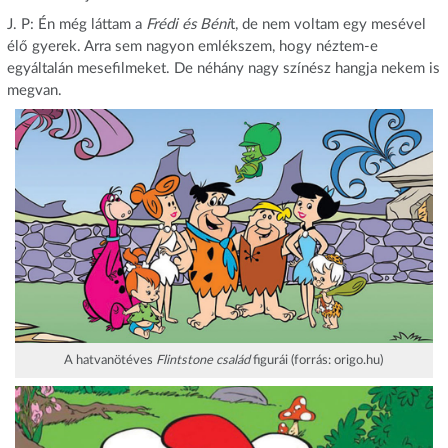
J. P: Én még láttam a
Frédi és Béni
t, de nem voltam egy mesével
élő gyerek. Arra sem nagyon emlékszem, hogy néztem-e
egyáltalán mesefilmeket. De néhány nagy színész hangja nekem is
megvan.
A hatvanötéves
Flintstone család
figurái (forrás: origo.hu)