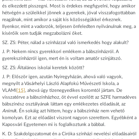
és elkezdett pisszegni. Most is érdekes megfigyelni, hogy amikor
hétvégén a szüleikkel jönnek a gyerekek, jóval visszafogottabban
reagálnak, mint amikor a saját kis közösségükkel érkeznek.
Ilyenkor, mint a vadorzók, teljesen önfeledten nyilvánulnak meg, a
kísérőik sem tudják megzabolázni őket.
SZ. ZS: Péter, nálad a színházzal való ismerkedés hogy alakult?
J. P: Nekem nincs gyerekkori emlékem a bábszínházról. A
gyerekszínházról igen, mert én is voltam amatőr színjátszó.
SZ. ZS: Általános iskolai keretek között?
J. P: Először igen, azután Nyíregyházán, ahová való vagyok,
megnyílt a Vásárhelyi László Alapfokú Művészeti Iskola, a
VLAMI
[15]
, ahová úgy tizenegyedikes koromtól jártam. De
visszatérve a bábszínházhoz, öt évvel ezelőtt az SZFE harmadéves
bábszínész osztályának láttam egy emlékezetes előadását, az
Animá
t. Én sokáig azt hittem, hogy a bábszínház nem vehető
komolyan. Ezt az előadást viszont nagyon szerettem. Egyébként a
Kaposvári Egyetemen mi is foglalkoztunk a bábbal.
K. D: Szakdolgozatomat én a Ciróka színházi nevelési előadásairól