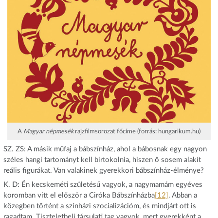
A
Magyar népmesék
rajzfilmsorozat főcíme (forrás: hungarikum.hu)
SZ. ZS: A másik műfaj a bábszínház, ahol a bábosnak egy nagyon
széles hangi tartományt kell birtokolnia, hiszen ő sosem alakít
reális figurákat. Van valakinek gyerekkori bábszínház-élménye?
K. D: Én kecskeméti születésű vagyok, a nagymamám egyéves
koromban vitt el először a Ciróka Bábszínházba
[12]
. Abban a
közegben történt a színházi szocializációm, és mindjárt ott is
ragadtam. Tiszteletbeli társulati tag vagyok, mert gyerekként a