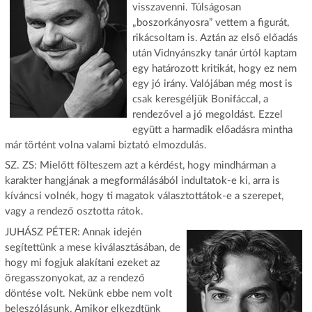
visszavenni. Túlságosan
„boszorkányosra” vettem a figurát,
rikácsoltam is. Aztán az első előadás
után Vidnyánszky tanár úrtól kaptam
egy határozott kritikát, hogy ez nem
egy jó irány. Valójában még most is
csak keresgéljük Bonifáccal, a
rendezővel a jó megoldást. Ezzel
együtt a harmadik előadásra mintha
már történt volna valami biztató elmozdulás.
SZ. ZS: Mielőtt fölteszem azt a kérdést, hogy mindhárman a
karakter hangjának a megformálásából indultatok-e ki, arra is
kíváncsi volnék, hogy ti magatok választottátok-e a szerepet,
vagy a rendező osztotta rátok.
JUHÁSZ PÉTER: Annak idején
segítettünk a mese kiválasztásában, de
hogy mi fogjuk alakítani ezeket az
öregasszonyokat, az a rendező
döntése volt. Nekünk ebbe nem volt
beleszólásunk. Amikor elkezdtünk