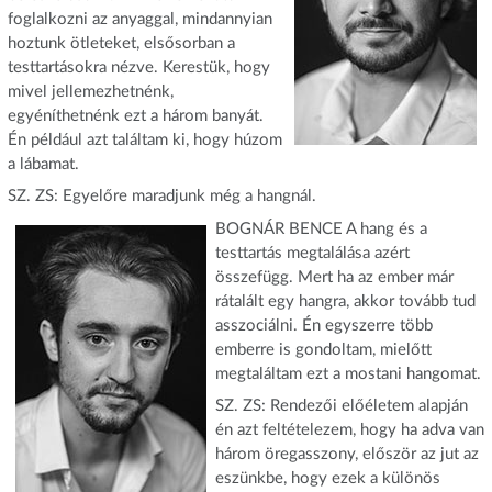
foglalkozni az anyaggal, mindannyian
hoztunk ötleteket, elsősorban a
testtartásokra nézve. Kerestük, hogy
mivel jellemezhetnénk,
egyéníthetnénk ezt a három banyát.
Én például azt találtam ki, hogy húzom
a lábamat.
SZ. ZS: Egyelőre maradjunk még a hangnál.
BOGNÁR BENCE A hang és a
testtartás megtalálása azért
összefügg. Mert ha az ember már
rátalált egy hangra, akkor tovább tud
asszociálni. Én egyszerre több
emberre is gondoltam, mielőtt
megtaláltam ezt a mostani hangomat.
SZ. ZS: Rendezői előéletem alapján
én azt feltételezem, hogy ha adva van
három öregasszony, először az jut az
eszünkbe, hogy ezek a különös