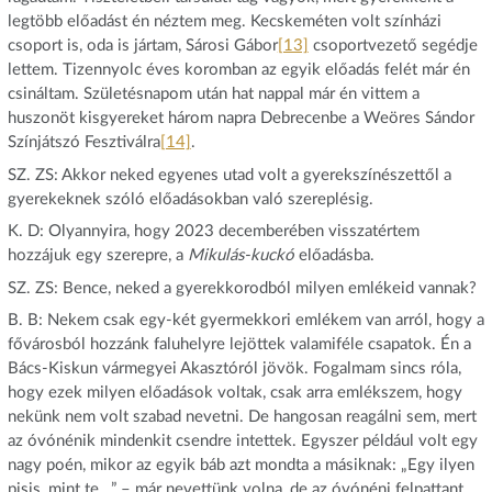
legtöbb előadást én néztem meg. Kecskeméten volt színházi
csoport is, oda is jártam, Sárosi Gábor
[13]
csoportvezető segédje
lettem. Tizennyolc éves koromban az egyik előadás felét már én
csináltam. Születésnapom után hat nappal már én vittem a
huszonöt kisgyereket három napra Debrecenbe a Weöres Sándor
Színjátszó Fesztiválra
[14]
.
SZ. ZS: Akkor neked egyenes utad volt a gyerekszínészettől a
gyerekeknek szóló előadásokban való szereplésig.
K. D: Olyannyira, hogy 2023 decemberében visszatértem
hozzájuk egy szerepre, a
Mikulás-kuckó
előadásba.
SZ. ZS: Bence, neked a gyerekkorodból milyen emlékeid vannak?
B. B: Nekem csak egy-két gyermekkori emlékem van arról, hogy a
fővárosból hozzánk faluhelyre lejöttek valamiféle csapatok. Én a
Bács-Kiskun vármegyei Akasztóról jövök. Fogalmam sincs róla,
hogy ezek milyen előadások voltak, csak arra emlékszem, hogy
nekünk nem volt szabad nevetni. De hangosan reagálni sem, mert
az óvónénik mindenkit csendre intettek. Egyszer például volt egy
nagy poén, mikor az egyik báb azt mondta a másiknak: „Egy ilyen
pisis, mint te…” – már nevettünk volna, de az óvónéni felpattant,