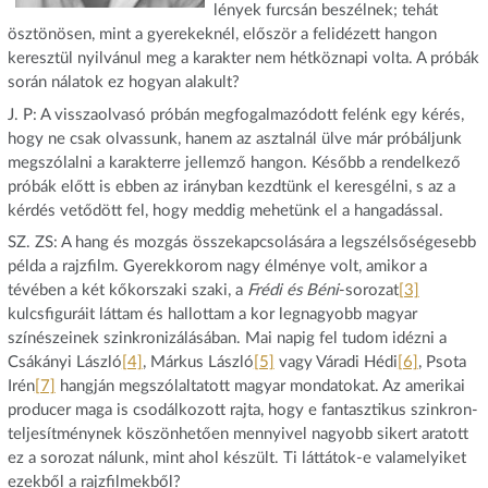
lények furcsán beszélnek; tehát
ösztönösen, mint a gyerekeknél, először a felidézett hangon
keresztül nyilvánul meg a karakter nem hétköznapi volta. A próbák
során nálatok ez hogyan alakult?
J. P: A visszaolvasó próbán megfogalmazódott felénk egy kérés,
hogy ne csak olvassunk, hanem az asztalnál ülve már próbáljunk
megszólalni a karakterre jellemző hangon. Később a rendelkező
próbák előtt is ebben az irányban kezdtünk el keresgélni, s az a
kérdés vetődött fel, hogy meddig mehetünk el a hangadással.
SZ. ZS: A hang és mozgás összekapcsolására a legszélsőségesebb
példa a rajzfilm. Gyerekkorom nagy élménye volt, amikor a
tévében a két kőkorszaki szaki, a
Frédi és Béni
-sorozat
[3]
kulcsfiguráit láttam és hallottam a kor legnagyobb magyar
színészeinek szinkronizálásában. Mai napig fel tudom idézni a
Csákányi László
[4]
, Márkus László
[5]
vagy Váradi Hédi
[6]
, Psota
Irén
[7]
hangján megszólaltatott magyar mondatokat. Az amerikai
producer maga is csodálkozott rajta, hogy e fantasztikus szinkron-
teljesítménynek köszönhetően mennyivel nagyobb sikert aratott
ez a sorozat nálunk, mint ahol készült. Ti láttátok-e valamelyiket
ezekből a rajzfilmekből?