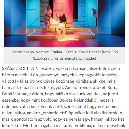
Tizenkét varjú
, Nemzeti Színház, 2025, r: Korda Bonifác (fotó: Eöri
Szabó Zsolt, forrás: nemzteiszinhaz.hu)
SZÁSZ ZSOLT:
A Tizenkét varjú
ban ti hárman játszottátok azt a
három mesebeli öregasszonyt, melyek a legnagyobb tetszést
váltották ki az öt-nyolcéves közönség körében, akikkel mi a
harmadik előadást néztük együtt. Amikor rendezőtöket, Korda
Bonifácot megkértem, hogy találkozhassunk veletek, az jutott
eszembe, hogy mint korábban Bordás Rolanddal
[2]
, most is
érdemes volna beszélnünk arról, színészként hogyan érdemes
eljárni akkor, amikor „emberfeletti” figurákat kell alakítanotok. A
másik gondolatom az volt, hogy ez nem is egy, hanem inkább két
kérdéskör. Mert önmagában már az is probléma, miként mesélünk