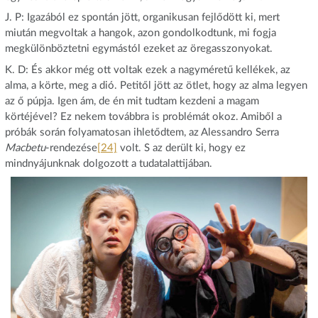
J. P: Igazából ez spontán jött, organikusan fejlődött ki, mert
miután megvoltak a hangok, azon gondolkodtunk, mi fogja
megkülönböztetni egymástól ezeket az öregasszonyokat.
K. D: És akkor még ott voltak ezek a nagyméretű kellékek, az
alma, a körte, meg a dió. Petitől jött az ötlet, hogy az alma legyen
az ő púpja. Igen ám, de én mit tudtam kezdeni a magam
körtéjével? Ez nekem továbbra is problémát okoz. Amiből a
próbák során folyamatosan ihletődtem, az Alessandro Serra
Macbetu
-rendezése
[24]
volt. S az derült ki, hogy ez
mindnyájunknak dolgozott a tudatalattijában.