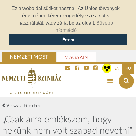
Ez a weboldal sütiket használ. Az Uniós törvények
értelmében kérem, engedélyezze a sütik
használatát, vagy zárja be az oldalt.
Bővebb
információ
Értem
MAGAZIN
NEMZETI MOST
EN
HU
Vissza a hírekhez
„Csak arra emlékszem, hogy
nekünk nem volt szabad nevetni”