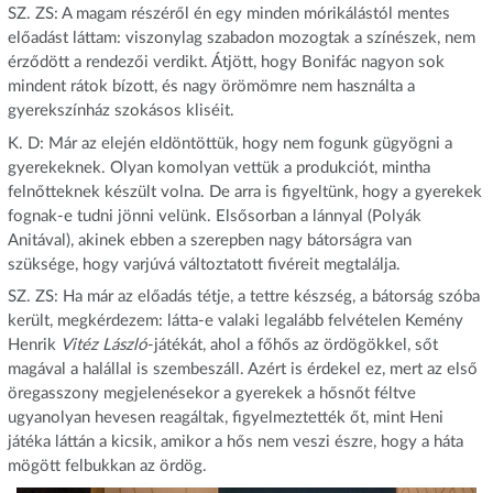
SZ. ZS: A magam részéről én egy minden mórikálástól mentes
előadást láttam: viszonylag szabadon mozogtak a színészek, nem
érződött a rendezői verdikt. Átjött, hogy Bonifác nagyon sok
mindent rátok bízott, és nagy örömömre nem használta a
gyerekszínház szokásos kliséit.
K. D: Már az elején eldöntöttük, hogy nem fogunk gügyögni a
gyerekeknek. Olyan komolyan vettük a produkciót, mintha
felnőtteknek készült volna. De arra is figyeltünk, hogy a gyerekek
fognak-e tudni jönni velünk. Elsősorban a lánnyal (Polyák
Anitával), akinek ebben a szerepben nagy bátorságra van
szüksége, hogy varjúvá változtatott fivéreit megtalálja.
SZ. ZS: Ha már az előadás tétje, a tettre készség, a bátorság szóba
került, megkérdezem: látta-e valaki legalább felvételen Kemény
Henrik
Vitéz László
-játékát, ahol a főhős az ördögökkel, sőt
magával a halállal is szembeszáll. Azért is érdekel ez, mert az első
öregasszony megjelenésekor a gyerekek a hősnőt féltve
ugyanolyan hevesen reagáltak, figyelmeztették őt, mint Heni
játéka láttán a kicsik, amikor a hős nem veszi észre, hogy a háta
mögött felbukkan az ördög.