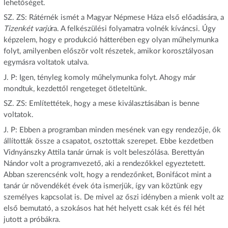
lehetőséget.
SZ. ZS: Rátérnék ismét a Magyar Népmese Háza első előadására, a
Tizenkét varjú
ra. A felkészülési folyamatra volnék kíváncsi. Úgy
képzelem, hogy e produkció hátterében egy olyan műhelymunka
folyt, amilyenben először volt részetek, amikor korosztályosan
egymásra voltatok utalva.
J. P: Igen, tényleg komoly műhelymunka folyt. Ahogy már
mondtuk, kezdettől rengeteget ötleteltünk.
SZ. ZS: Említettétek, hogy a mese kiválasztásában is benne
voltatok.
J. P: Ebben a programban minden mesének van egy rendezője, ők
állították össze a csapatot, osztottak szerepet. Ebbe kezdetben
Vidnyánszky Attila tanár úrnak is volt beleszólása. Berettyán
Nándor volt a programvezető, aki a rendezőkkel egyeztetett.
Abban szerencsénk volt, hogy a rendezőnket, Bonifácot mint a
tanár úr növendékét évek óta ismerjük, így van köztünk egy
személyes kapcsolat is. De mivel az őszi idényben a mienk volt az
első bemutató, a szokásos hat hét helyett csak két és fél hét
jutott a próbákra.