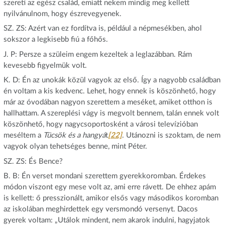
szereti az egész család, emiatt nekem mindig meg kellett
nyilvánulnom, hogy észrevegyenek.
SZ. ZS: Azért van ez fordítva is, például a népmesékben, ahol
sokszor a legkisebb fiú a főhős.
J. P: Persze a szüleim engem kezeltek a leglazábban. Rám
kevesebb figyelmük volt.
K. D: Én az unokák közül vagyok az első. Így a nagyobb családban
én voltam a kis kedvenc. Lehet, hogy ennek is köszönhető, hogy
már az óvodában nagyon szerettem a meséket, amiket otthon is
hallhattam. A szereplési vágy is megvolt bennem, talán ennek volt
köszönhető, hogy nagycsoportosként a városi televízióban
meséltem a
Tücsök és a hangyá
t
[22]
. Utánozni is szoktam, de nem
vagyok olyan tehetséges benne, mint Péter.
SZ. ZS: És Bence?
B. B: Én verset mondani szerettem gyerekkoromban. Érdekes
módon viszont egy mese volt az, ami erre rávett. De ehhez apám
is kellett: ő presszionált, amikor elsős vagy másodikos koromban
az iskolában meghirdettek egy versmondó versenyt. Dacos
gyerek voltam: „Utálok mindent, nem akarok indulni, hagyjatok