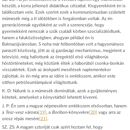
készült, a korra jellemző didaktikus célzattal. Kisgyerekként én is
találkoztam vele. Ezek szerint ezek a kommunizmusban született
műmesék még a ti időtökben is forgalomban voltak. Az én
generációmnak egyébként az volt a szerencséje, hogy
gyermekként nemcsak a szűk családi körben szocializálódtunk,
hanem a faluközösségben, ahogyan például én is
Balmazújvárosban. S noha már felbomlóban volt a hagyományos
paraszti közösség, jött az új gazdasági mechanizmus, megjelent a
televízió, még hallottunk az öregektől első világháborús
hőstörténeteket, még köztünk éltek a háborúból csonka-bonkán
visszatértek. Ezek az árokparti mesélések naplementekor
zajlottak, és én még arra az időre is emlékszem, amikor este
otthon petróleumlámpával világítottunk.
K. D: Nálunk is a műmesék domináltak, azok a gyűjteményes
kötetek, amelyeket a könyvtárból lehetett kivenni.
J. P: Én sem a magyar népmesékre emlékszem elsősorban, hanem
a
Tesz-vesz város
ra
[19]
, a
Boribon-
könyvekre
[20]
vagy arra az
orosz répás mesére
[21]
.
SZ. ZS: A magam sztoriját csak azért hoztam fel, hogy