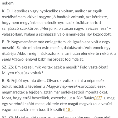
nekem.
K. D: Hetedikes vagy nyolcadikos voltam, amikor az egyik
osztálytársam, akivel nagyon jó barátok voltunk, azt kérdezte,
hogy nem megyünk-e a hetedik-nyolcadik órákban tartott
színjátszó szakkörbe. „Menjünk, biztosan nagyon vicces lesz” –
válaszoltam. Nálam a színházzal való ismerkedés így kezdődött.
B. B: Nagymamámat már emlegettem, de igazán apa volt a nagy
mesélő. Szinte minden este mesélt, dalolászott. Volt ennek egy
rituáléja. Akkor még imádkoztunk is, ami után elénekelte nekünk a
Füles Mackó
lengyel bábfilmsorozat főcímdalát.
SZ. ZS: Emlékszel, mik voltak ezek a mesék? Felolvasta őket?
Milyen típusúak voltak?
B. B: Fejből nyomta őket. Olyanok voltak, mint a népmesék.
Sokat néztük a tévében a
Magyar népmesék
-sorozatot, ezek
megmaradtak a fejében, aztán már emlékezetből mondta őket.
Most, hogy erről beszélünk, eszembe jut a
Sün Balázs
[17]
is, meg
egy verébről szóló mese, aki tele ette magát magvakkal a vasúti
vagonban, aztán nem tudott kiszállni
[18]
.
SZ. ZS: Ha jól emlékszem, ez a verebes rajzfilm egy műmeséből