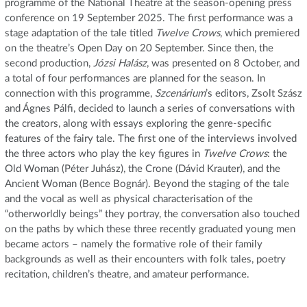
programme of the National Theatre at the season-opening press
conference on 19 September 2025. The first performance was a
stage adaptation of the tale titled
Twelve Crows
, which premiered
on the theatre’s Open Day on 20 September. Since then, the
second production,
Józsi Halász
, was presented on 8 October, and
a total of four performances are planned for the season. In
connection with this programme,
Szcenárium
’s editors, Zsolt Szász
and Ágnes Pálfi, decided to launch a series of conversations with
the creators, along with essays exploring the genre-specific
features of the fairy tale. The first one of the interviews involved
the three actors who play the key figures in
Twelve Crows
: the
Old Woman (Péter Juhász), the Crone (Dávid Krauter), and the
Ancient Woman (Bence Bognár). Beyond the staging of the tale
and the vocal as well as physical characterisation of the
“otherworldly beings” they portray, the conversation also touched
on the paths by which these three recently graduated young men
became actors – namely the formative role of their family
backgrounds as well as their encounters with folk tales, poetry
recitation, children’s theatre, and amateur performance.