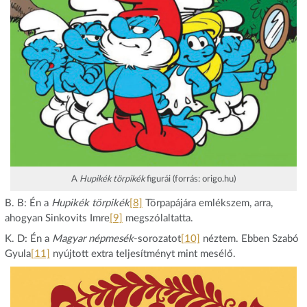
A
Hupikék törpikék
figurái (forrás: origo.hu)
B. B: Én a
Hupikék törpikék
[8]
Törpapájára emlékszem, arra,
ahogyan Sinkovits Imre
[9]
megszólaltatta.
K. D: Én a
Magyar népmesék
-sorozatot
[10]
néztem. Ebben Szabó
Gyula
[11]
nyújtott extra teljesítményt mint mesélő.