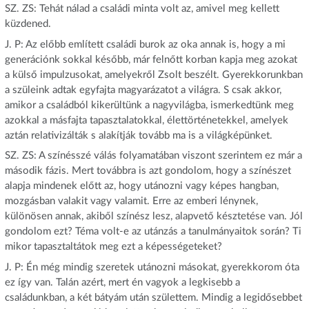
SZ. ZS: Tehát nálad a családi minta volt az, amivel meg kellett
küzdened.
J. P: Az előbb említett családi burok az oka annak is, hogy a mi
generációnk sokkal később, már felnőtt korban kapja meg azokat
a külső impulzusokat, amelyekről Zsolt beszélt. Gyerekkorunkban
a szüleink adtak egyfajta magyarázatot a világra. S csak akkor,
amikor a családból kikerültünk a nagyvilágba, ismerkedtünk meg
azokkal a másfajta tapasztalatokkal, élettörténetekkel, amelyek
aztán relativizálták s alakítják tovább ma is a világképünket.
SZ. ZS: A színésszé válás folyamatában viszont szerintem ez már a
második fázis. Mert továbbra is azt gondolom, hogy a színészet
alapja mindenek előtt az, hogy utánozni vagy képes hangban,
mozgásban valakit vagy valamit. Erre az emberi lénynek,
különösen annak, akiből színész lesz, alapvető késztetése van. Jól
gondolom ezt? Téma volt-e az utánzás a tanulmányaitok során? Ti
mikor tapasztaltátok meg ezt a képességeteket?
J. P: Én még mindig szeretek utánozni másokat, gyerekkorom óta
ez így van. Talán azért, mert én vagyok a legkisebb a
családunkban, a két bátyám után születtem. Mindig a legidősebbet