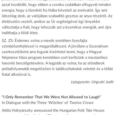
azzal kezdődik, hogy ebben a csonka családban elfogyott minden
energia, hogy a tizenkét fiú hiába követeli az ennivalót. Így ami
látszólag átok, az valójában szabadító gesztus az anya részéről. Az
életösztön vezérli, amikor az Úr segítségével égi lényekké
változtatja a fiait, hogy lehozzák azt a kozmikus energiát, ami újra
indíthatja a földi létet.
SZ. ZS: Érdemes volna a mesék esetében ilyesfajta
szimbólumfejtéssel is megpróbálkozni. A jövőben a Szcenárium
szerkesztőiként arra fogunk kísérletet tenni, hogy a Magyar
Népmese Háza program keretében sort kerítsünk a mostanihoz
hasonló beszélgetésekre. A legjobb az volna, ha az előadások
próbafolyamatát megelőzően is találkozhatnánk veletek és a többi
fiatal alkotóval is.
Lejegyezte: Ungvári Judit
“I Only Remember That We Were Not Allowed to Laugh”
In Dialogue with the Three ‘Witches’ of
Twelve Crows
Attila Vidnyánszky announced the Hungarian Folk Tale House