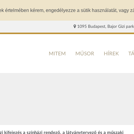
ek értelmében kérem, engedélyezze a sütik használatát, vagy zá
1095 Budapest, Bajor Gizi park
MITEM
MŰSOR
HÍREK
T
 kifejezés a színházi rendező, a látványtervező és a műszaki