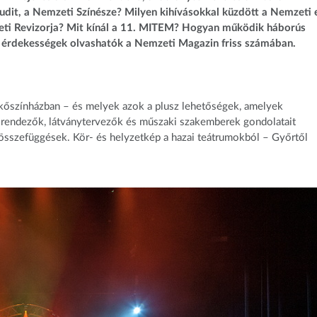
udit, a Nemzeti Színésze? Milyen kihívásokkal küzdött a Nemzeti 
zeti Revizorja? Mit kínál a 11. MITEM? Hogyan működik háborús
bbi érdekességek olvashatók a Nemzeti Magazin friss számában.
y kőszínházban – és melyek azok a plusz lehetőségek, amelyek
ban rendezők, látványtervezők és műszaki szakemberek gondolatait
 összefüggések. Kör- és helyzetkép a hazai teátrumokból – Győrtől