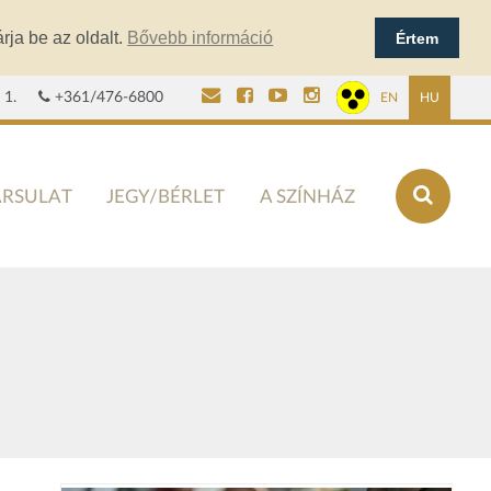
rja be az oldalt.
Bővebb információ
Értem
 1.
+361/476-6800
EN
HU
ÁRSULAT
JEGY/BÉRLET
A SZÍNHÁZ