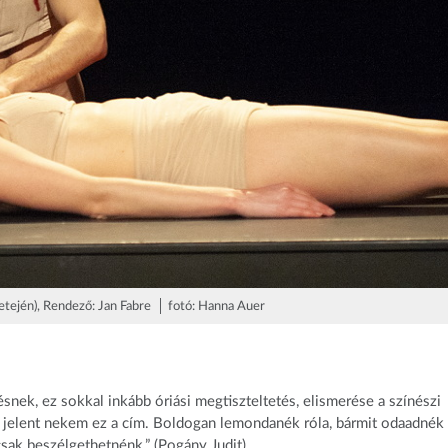
ején), Rendező: Jan Fabre
│ fotó: Hanna Auer
ek, ez sokkal inkább óriási megtiszteltetés, elismerése a színészi
jelent nekem ez a cím. Boldogan lemondanék róla, bármit odaadnék
csak beszélgethetnénk.” (Pogány Judit)