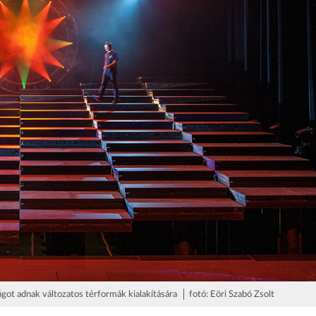
t adnak változatos térformák kialakítására │ fotó: Eöri Szabó Zsolt