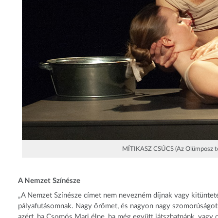
MÍTIKASZ CSÚCS (Az Olümposz tet
A Nemzet Színésze
„A Nemzet Színésze címet nem nevezném díjnak vagy kitüntetésn
pályafutásomnak. Nagy örömet, és nagyon nagy szomorúságot 
azért, ha Csomós Mari élne, ha még együtt játszhatnánk, vagy 