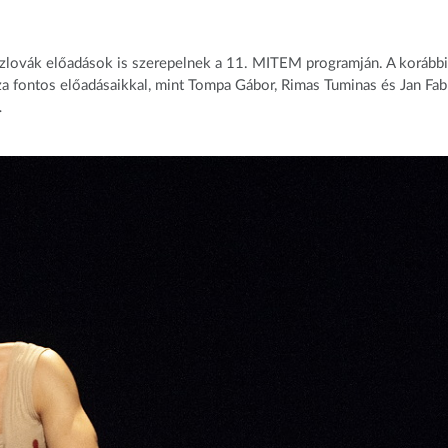
 és szlovák előadások is szerepelnek a 11. MITEM programján. A korábbi
za fontos előadásaikkal, mint Tompa Gábor, Rimas Tuminas és Jan Fab
…