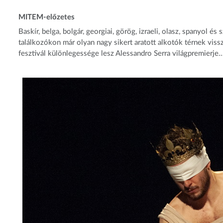
MITEM-előzetes
Baskír, belga, bolgár, georgiai, görög, izraeli, olasz, spanyol
találkozókon már olyan nagy sikert aratott alkotók térnek viss
fesztivál különlegessége lesz Alessandro Serra világpremierje