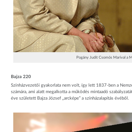
Pogány Judit Csomós Marival a Ma
Bajza 220
Színházvezetői gyakorlata nem volt, így lett 1837-ben a Nemz
számára, ami alatt megalkotta a működés mintaadó szabályzatát
éve született Bajza József „arcképe” a színházalapítás évéből.