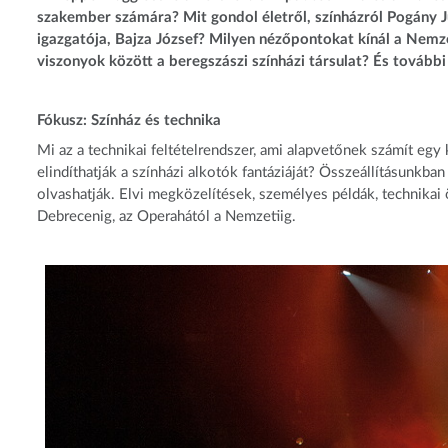
szakember számára? Mit gondol életről, színházról Pogány J
igazgatója, Bajza József? Milyen nézőpontokat kínál a Nem
viszonyok között a beregszászi színházi társulat? És tová
Fókusz: Színház és technika
Mi az a technikai feltételrendszer, ami alapvetőnek számít eg
elindíthatják a színházi alkotók fantáziáját? Összeállításunk
olvashatják. Elvi megközelítések, személyes példák, technikai
Debrecenig, az Operahától a Nemzetiig.