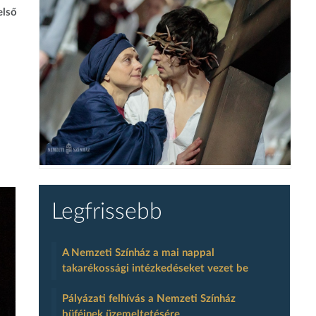
első
Legfrissebb
A Nemzeti Színház a mai nappal
takarékossági intézkedéseket vezet be
Pályázati felhívás a Nemzeti Színház
büféinek üzemeltetésére