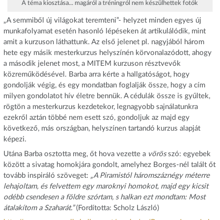
A téma kiosztása... magáról a tréningról nem készülhettek fotók
„A semmiből új világokat teremteni”- helyzet minden egyes új
munkafolyamat esetén hasonló lépéseken át artikulálódik, mint
amit a kurzuson láthattunk. Az első jelenet pl. nagyjából három
hete egy másik mesterkurzus helyszínén körvonalazódott, ahogy
a második jelenet most, a MITEM kurzuson résztvevők
közreműködésével. Barba arra kérte a hallgatóságot, hogy
gondolják végig, és egy mondatban foglalják össze, hogy a cím
milyen gondolatot hív életre bennük. A cédulák össze is gyűltek,
rögtön a mesterkurzus kezdetekor, legnagyobb sajnálatunkra
ezekről aztán többé nem esett szó, gondoljuk az majd egy
következő, más országban, helyszínen tartandó kurzus alapját
képezi.
Utána Barba osztotta meg, őt hova vezette a
vörös
szó: egyebek
között a sivatag homokjára gondolt, amelyhez Borges-nél talált őt
tovább inspiráló szöveget:
„A Piramistól háromszáznégy méterre
lehajoltam, és felvettem egy maroknyi homokot, majd egy kicsit
odébb csendesen a földre szórtam, s halkan ezt mondtam: Most
átalakítom a Szaharát.”
(Fordította: Scholz László)