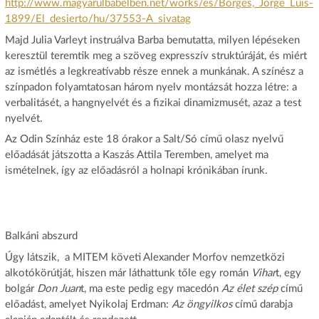
http://www.magyarulbabelben.net/works/es/Borges,_Jorge_Luis-
1899/El_desierto/hu/37553-A_sivatag
Majd Julia Varleyt instruálva Barba bemutatta, milyen lépéseken
keresztül teremtik meg a szöveg expresszív struktúráját, és miért
az ismétlés a legkreatívabb része ennek a munkának. A színész a
színpadon folyamtatosan három nyelv montázsát hozza létre: a
verbalitásét, a hangnyelvét és a fizikai dinamizmusét, azaz a test
nyelvét.
Az Odin Színház este 18 órakor a Salt/Só című olasz nyelvű
előadását játszotta a Kaszás Attila Teremben, amelyet ma
ismételnek, így az előadásról a holnapi krónikában írunk.
Balkáni abszurd
Úgy látszik, a MITEM követi Alexander Morfov nemzetközi
alkotókörútját, hiszen már láthattunk tőle egy román
Vihar
t, egy
bolgár
Don Juan
t, ma este pedig egy macedón
Az élet szép
című
előadást, amelyet Nyikolaj Erdman:
Az öngyilkos
című darabja