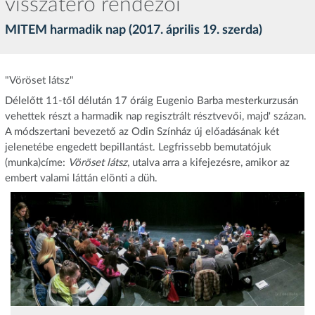
visszatérő rendezői
MITEM harmadik nap (2017. április 19. szerda)
"Vöröset látsz"
Délelőtt 11-től délután 17 óráig Eugenio Barba mesterkurzusán
vehettek részt a harmadik nap regisztrált résztvevői, majd' százan.
A módszertani bevezető az Odin Színház új előadásának két
jelenetébe engedett bepillantást. Legfrissebb bemutatójuk
(munka)címe:
Vöröset látsz
, utalva arra a kifejezésre, amikor az
embert valami láttán elönti a düh.