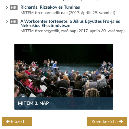
Richards, Rizsakov és Tuminas
HÍR
MITEM tizenharmadik nap (2017. április 29. szombat)
A Workcenter története, a Július Együttes Fro-ja és
HÍR
Nekrošius Éhezőművésze
MITEM tizennegyedik, záró nap (2017. április 30. vasárnap)
MITEM 3. NAP
Előző hír
Következő hír