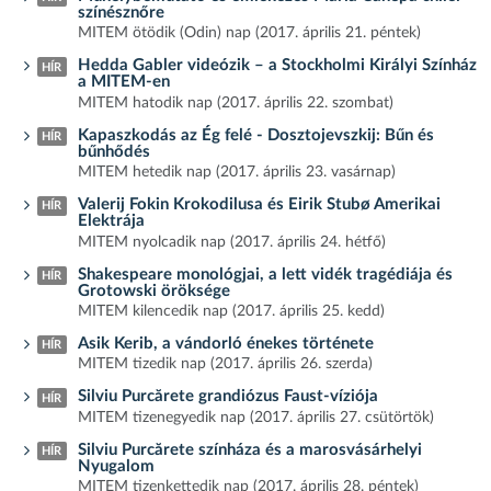
színésznőre
MITEM ötödik (Odin) nap (2017. április 21. péntek)
Hedda Gabler videózik – a Stockholmi Királyi Színház
HÍR
a MITEM-en
MITEM hatodik nap (2017. április 22. szombat)
Kapaszkodás az Ég felé - Dosztojevszkij: Bűn és
HÍR
bűnhődés
MITEM hetedik nap (2017. április 23. vasárnap)
Valerij Fokin Krokodilusa és Eirik Stubø Amerikai
HÍR
Elektrája
MITEM nyolcadik nap (2017. április 24. hétfő)
Shakespeare monológjai, a lett vidék tragédiája és
HÍR
Grotowski öröksége
MITEM kilencedik nap (2017. április 25. kedd)
Asik Kerib, a vándorló énekes története
HÍR
MITEM tizedik nap (2017. április 26. szerda)
Silviu Purcărete grandiózus Faust-víziója
HÍR
MITEM tizenegyedik nap (2017. április 27. csütörtök)
Silviu Purcărete színháza és a marosvásárhelyi
HÍR
Nyugalom
MITEM tizenkettedik nap (2017. április 28. péntek)