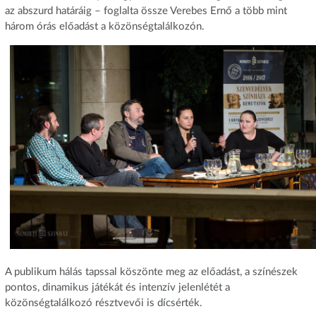
az abszurd határáig – foglalta össze Verebes Ernő a több mint
három órás előadást a közönségtalálkozón.
A publikum hálás tapssal köszönte meg az előadást, a színészek
pontos, dinamikus játékát és intenzív jelenlétét a
közönségtalálkozó résztvevői is dícsérték.