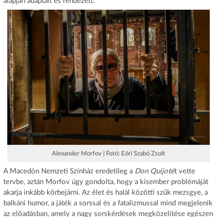
alapján adaptált és rendezett.
Alexander Morfov | Fotó: Eöri Szabó Zsolt
A Macedón Nemzeti Színház eredetileg a
Don Quijoté
t vette
tervbe, aztán Morfov úgy gondolta, hogy a kisember problémáját
akarja inkább körbejárni. Az élet és halál közötti szűk mezsgye, a
balkáni humor, a játék a sorssal és a fatalizmussal mind megjelenik
az előadásban, amely a nagy sorskérdések megközelítése egészen