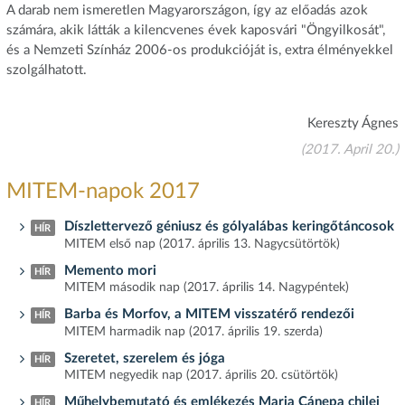
A darab nem ismeretlen Magyarországon, így az előadás azok
számára, akik látták a kilencvenes évek kaposvári "Öngyilkosát",
és a Nemzeti Színház 2006-os produkcióját is, extra élményekkel
szolgálhatott.
Kereszty Ágnes
(2017. April 20.)
MITEM-napok 2017
Díszlettervező géniusz és gólyalábas keringőtáncosok
HÍR
MITEM első nap (2017. április 13. Nagycsütörtök)
Memento mori
HÍR
MITEM második nap (2017. április 14. Nagypéntek)
Barba és Morfov, a MITEM visszatérő rendezői
HÍR
MITEM harmadik nap (2017. április 19. szerda)
Szeretet, szerelem és jóga
HÍR
MITEM negyedik nap (2017. április 20. csütörtök)
Műhelybemutató és emlékezés Maria Cánepa chilei
HÍR