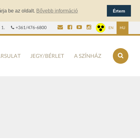
rja be az oldalt.
Bővebb információ
Értem
 1.
+361/476-6800
EN
HU
ÁRSULAT
JEGY/BÉRLET
A SZÍNHÁZ