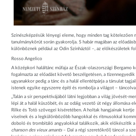
Színészképzésük lényegi eleme, hogy minden tag kötelezően me
tanulmánykörút során gyakorolja. S habár magában az előadásb
különböznek például az Odin Színháztól –, az előkészületek fo
Rosso Angelico
A középkori haláltánc műfaja az Észak-olaszországi Bergamo
fogalmazta az előadást követő beszélgetésen, a tizennegyedik 
ugyanakkor pedig a tánc és a halál ellentétpárja a társulat tag
istenek egyike egyszerre építi és rombolja a világot – táncolva
„Talán a sír perspektívájából látni legjobban a világ jövését-
lépi át a halál küszöbét, és az odáig vezető út négy állomása
Rilke és Totò szövegei kíséretében. A holtak hangjainak kertj
viselnek és a legkülönbözőbb hangokkal és ritmusokkal kommun
doboló és trombitáló angyalokkal találkozik, akik előkészítik a 
chanson des vieux amants
– Dal a régi szeretőkről) táncol a sz