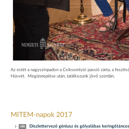
Az estét a nagyszínpadon a Csíksomlyói passió zárta, a fesztiv
Húsvét. Megünneplése után, találkozunk jövő szerdán.
MITEM-napok 2017
Díszlettervező géniusz és gólyalábas keringőtánco
HÍR