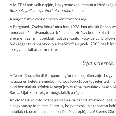
A MITEM második napján, Nagypénteken láthatta a közönség a T
Rosso Angelico, egy éteri utazó tánca
címmel.
A hagyományokból építkező alkotóközösség
A Bergamói „Zsebszínház” társulata 1973-ban alakult Renzo Ve
rendezett, és folyamatosan képezte a színészeket. Iskolát tere
eredményezi, mint például Tadeusz Kantor vagy Jerzy Grotows
örökségét továbbgondoló alkotóközösségnek. 2005 óta három 
az egyiket láthattuk ma este.
"Újat kerestek, 
A Teatro Tascabile di Bergamo legfontosabb jellemzője, hogy 
nyugati és keleti elemeiből. Fontos fordulópontot jelentett m
években alakult színházat megújító európai társulatok hasonl
Barba. Újat kerestek, és megtalálták a régit.
Az előadást követő beszélgetésen a balesetet szenvedő, begips
a hagyomány fogalmát, és azt is, hogy az csak a csoporton bel
indultak el, de mint azt az előadás főszereplője, a 68 éves Gi