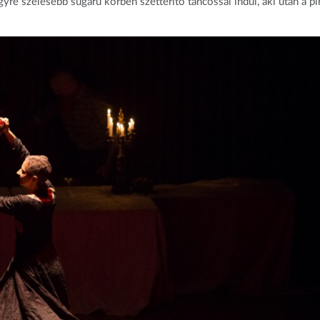
gyre szélesebb sugarú körben szétterítő táncossal indul, aki után a pi