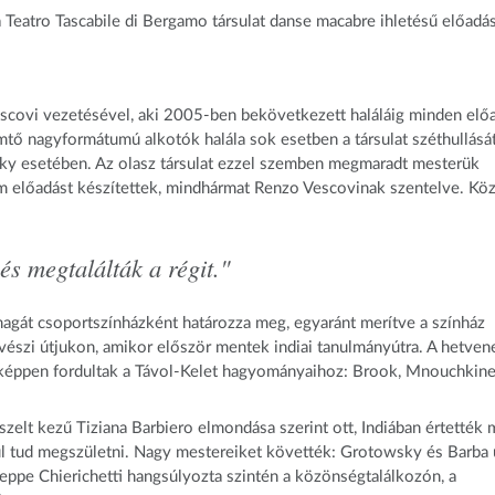
eatro Tascabile di Bergamo társulat danse macabre ihletésű előadá
scovi vezetésével, aki 2005-ben bekövetkezett haláláig minden elő
mtő nagyformátumú alkotók halála sok esetben a társulat széthullásá
ky esetében. Az olasz társulat ezzel szemben megmaradt mesterük
előadást készítettek, mindhármat Renzo Vescovinak szentelve. Kö
és megtalálták a régit."
magát csoportszínházként határozza meg, egyaránt merítve a színház
űvészi útjukon, amikor először mentek indiai tanulmányútra. A hetven
óképpen fordultak a Távol-Kelet hagyományaihoz: Brook, Mnouchkine
zelt kezű Tiziana Barbiero elmondása szerint ott, Indiában értették
ül tud megszületni. Nagy mestereiket követték: Grotowsky és Barba 
useppe Chierichetti hangsúlyozta szintén a közönségtalálkozón, a