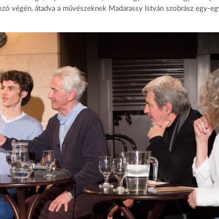
lkozó végén, átadva a művészeknek Madarassy István szobrász egy-eg