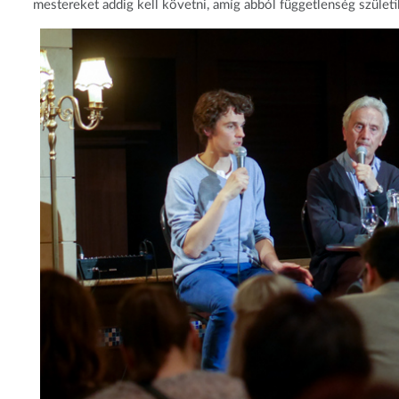
mestereket addig kell követni, amíg abból függetlenség születi