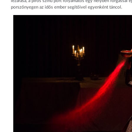
lezárása, a piros színű port folyamatos egy helyben forgással e
porszőnyegen az idős ember segítőivel egyenként táncol.