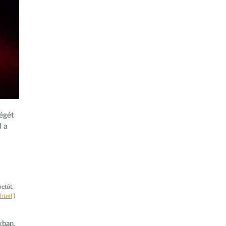
égét
l a
betűt.
.html
)
kban,