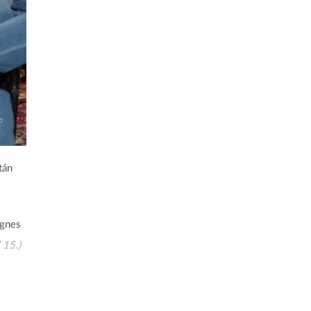
tán
Ágnes
 15.)