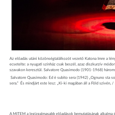
Az előadás utáni közönségtalálkozót vezető Katona Imre a lén
ecsetelte: a nyugati színház csak beszél, azaz diszkurzív módon 
szavakon keresztül. Salvatore Quasimodo (1901-1968) hároms
Salvatore Quasimodo: Ed è subito sera (1942) „Ognuno sta solo s
sera.” És mindjárt este lesz: „Ki-ki magában áll a Föld szivén, /
A MITEM a legizgalmasabb előadások bemutatásának alkalma és