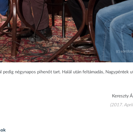
ál pedig négynapos pihenőt tart. Halál után feltámadás, Nagypéntek u
Kereszty 
(2017. April
sok