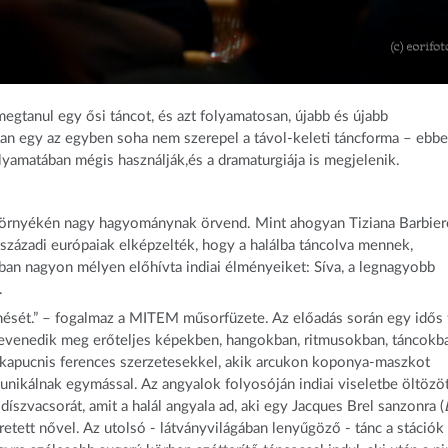
gtanul egy ősi táncot, és azt folyamatosan, újabb és újabb
an egy az egyben soha nem szerepel a távol-keleti táncforma – ebb
lyamatában mégis használják,és a dramaturgiája is megjelenik.
 környékén nagy hagyománynak örvend. Mint ahogyan Tiziana Barbie
századi európaiak elképzelték, hogy a halálba táncolva mennek,
jaiban nagyon mélyen előhívta indiai élményeiket: Síva, a legnagyobb
.
menését.” – fogalmaz a MITEM műsorfüzete. Az előadás során egy idős f
 elevenedik meg erőteljes képekben, hangokban, ritmusokban, táncokb
e kapucnis ferences szerzetesekkel, akik arcukon koponya-maszkot
ikálnak egymással. Az angyalok folyosóján indiai viseletbe öltözö
díszvacsorát, amit a halál angyala ad, aki egy Jacques Brel sanzonra (
eretett nővel. Az utolsó - látványvilágában lenyűgöző - tánc a stációk