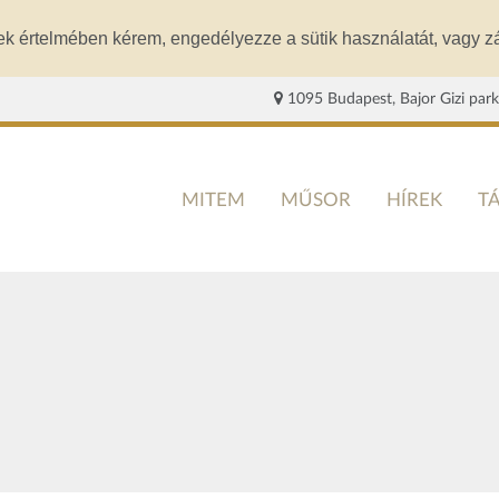
ek értelmében kérem, engedélyezze a sütik használatát, vagy zá
1095 Budapest, Bajor Gizi park
MITEM
MŰSOR
HÍREK
T