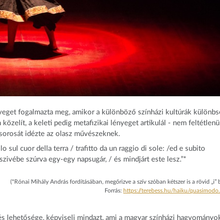
yeget fogalmazta meg, amikor a különböző színházi kultúrák különbs
közelít, a keleti pedig metafizikai lényeget artikulál - nem feltétlenü
orosát idézte az olasz művészeknek.
ul cuor della terra / trafitto da un raggio di sole: /ed e subito
 szivébe szúrva egy-egy napsugár, / és mindjárt este lesz.”*
(*Rónai Mihály András fordításában, megőrizve a szív szóban kétszer is a rövid „i” 
Forrás:
https://terebess.hu/haiku/quasimodo
 lehetősége, képviseli mindazt, ami a magyar színházi hagyományo