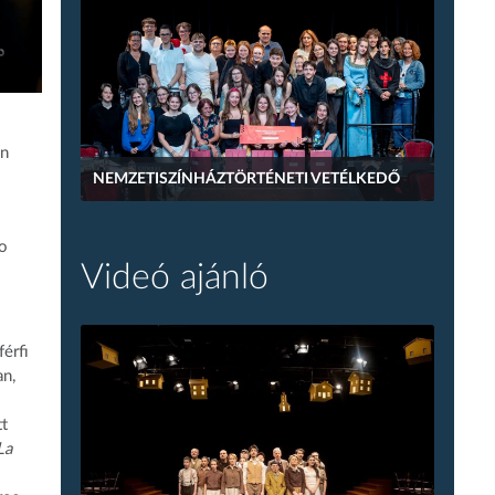
en
NEMZETISZÍNHÁZTÖRTÉNETI VETÉLKEDŐ
ro
Videó ajánló
érfi
an,
tt
La