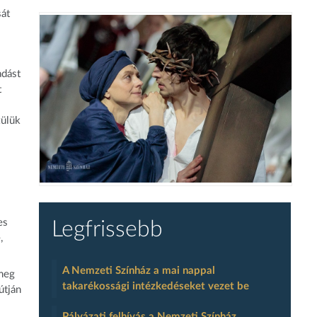
sát
adást
t
zülük
es
Legfrissebb
,
A Nemzeti Színház a mai nappal
 meg
takarékossági intézkedéseket vezet be
útján
Pályázati felhívás a Nemzeti Színház