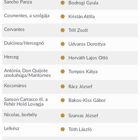
Sancho Panza
Bodrogi Gyula
Cosmentes, a szolgája
Kristán Attila
Cervantes
Trill Zsolt
Dulcinea/Hercegnő
Udvaros Dorottya
Herceg
Horváth Lajos Ottó
Antónia, Don Quijote
Tompos Kátya
unokahúga/Maritornes
Kocsmáros
Rácz József
Sanson Carrasco ill. a
Bakos-Kiss Gábor
Fehér Hold Lovagja
Nicolas, borbély
Szarvas József
Lelkész
Tóth László