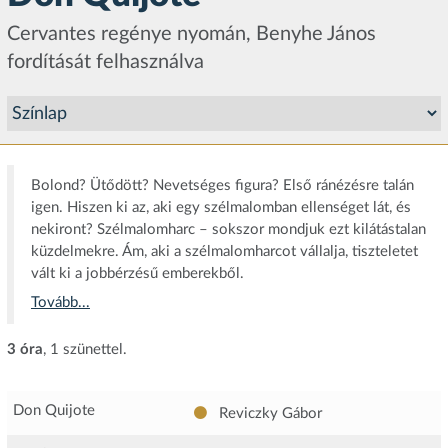
Cervantes regénye nyomán, Benyhe János
fordítását felhasználva
Bolond? Ütődött? Nevetséges figura? Első ránézésre talán
igen. Hiszen ki az, aki egy szélmalomban ellenséget lát, és
nekiront? Szélmalomharc – sokszor mondjuk ezt kilátástalan
küzdelmekre. Ám, aki a szélmalomharcot vállalja, tiszteletet
vált ki a jobbérzésű emberekből.
Tovább...
3 óra
, 1 szünettel.
Don Quijote
Reviczky Gábor