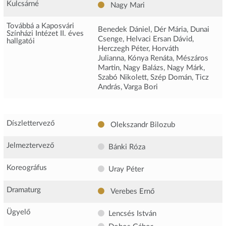
Kulcsárné
Nagy Mari
Továbbá a Kaposvári
Benedek Dániel, Dér Mária, Dunai
Színházi Intézet II. éves
Csenge, Helvaci Ersan Dávid,
hallgatói
Herczegh Péter, Horváth
Julianna, Kónya Renáta, Mészáros
Martin, Nagy Balázs, Nagy Márk,
Szabó Nikolett, Szép Domán, Ticz
András, Varga Bori
Díszlettervező
Olekszandr Bilozub
Jelmeztervező
Bánki Róza
Koreográfus
Uray Péter
Dramaturg
Verebes Ernő
Ügyelő
Lencsés István