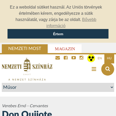
Ez a weboldal sütiket használ. Az Uniós törvények
értelmében kérem, engedélyezze a sütik
használatát, vagy zárja be az oldalt.
Bővebb
információ
Értem
MAGAZIN
NEMZETI MOST
EN
HU
Verebes Ernő - Cervantes
Don Quijote