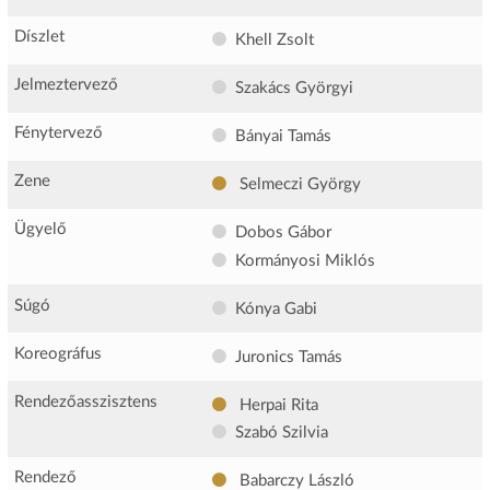
Díszlet
Khell Zsolt
Jelmeztervező
Szakács Györgyi
Fénytervező
Bányai Tamás
Zene
Selmeczi György
Ügyelő
Dobos Gábor
Kormányosi Miklós
Súgó
Kónya Gabi
Koreográfus
Juronics Tamás
Rendezőasszisztens
Herpai Rita
Szabó Szilvia
Rendező
Babarczy László