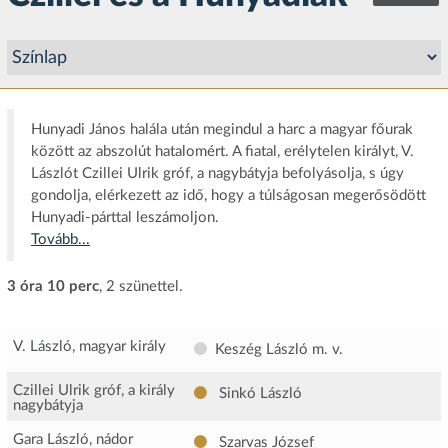
Hunyadi János halála után megindul a harc a magyar főurak
között az abszolút hatalomért. A fiatal, erélytelen királyt, V.
Lászlót Czillei Ulrik gróf, a nagybátyja befolyásolja, s úgy
gondolja, elérkezett az idő, hogy a túlságosan megerősödött
Hunyadi-párttal leszámoljon.
Tovább...
3 óra 10 perc
, 2 szünettel.
V. László, magyar király
Keszég László m. v.
Czillei Ulrik gróf, a király
Sinkó László
nagybátyja
Gara László, nádor
Szarvas József