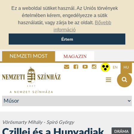
Ez a weboldal sütiket használ. Az Uniós törvények
értelmében kérem, engedélyezze a sütik
használatát, vagy zárja be az oldalt.
Bővebb
információ
Értem
MAGAZIN
NEMZETI MOST
EN
HU
Vörösmarty Mihály - Spiró György
Czillei és a Hunyadiak
DRÁMA