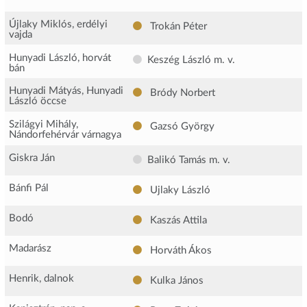
Újlaky Miklós, erdélyi
Trokán Péter
vajda
Hunyadi László, horvát
Keszég László m. v.
bán
Hunyadi Mátyás, Hunyadi
Bródy Norbert
László öccse
Szilágyi Mihály,
Gazsó György
Nándorfehérvár várnagya
Giskra Ján
Balikó Tamás m. v.
Bánfi Pál
Ujlaky László
Bodó
Kaszás Attila
Madarász
Horváth Ákos
Henrik, dalnok
Kulka János