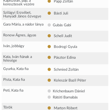
Kapisztrán, pap, a
Papp Zoltán
keresztesek vezére
Szilágyi Erzsébet,
Básti Juli
Hunyadi János özvegye
Gara Mária, a nádor lánya
Gubás Gabi
Ronow Ágnes, ágyas
Schell Judit
Iván, jobbágy
Bodrogi Gyula
Kata, Iván fiának a
Pásztor Edina
felesége
Gyurka, Kata fia
Schmied Zoltán
Pista, Kata fia
Koleszár Bazil Péter
Peti, Kata fia
Krichenbaum Dániel
Rátóti Barnabás
Török
Marton Róbert