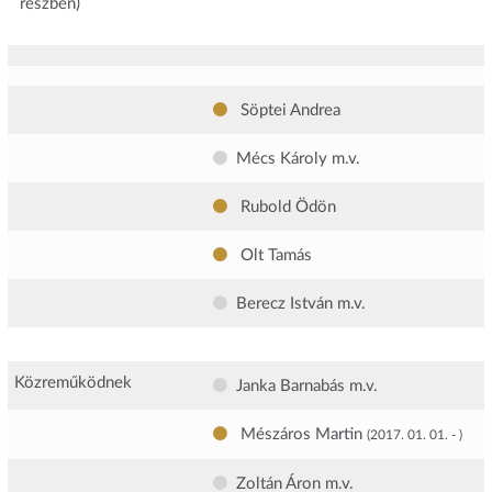
részben)
Söptei Andrea
Mécs Károly
m.v.
Rubold Ödön
Olt Tamás
Berecz István
m.v.
Közreműködnek
Janka Barnabás
m.v.
Mészáros Martin
(2017. 01. 01. - )
Zoltán Áron
m.v.