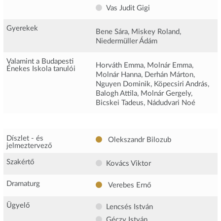
Vas Judit Gigi
Gyerekek
Bene Sára, Miskey Roland,
Niedermüller Ádám
Valamint a Budapesti
Horváth Emma, Molnár Emma,
Énekes Iskola tanulói
Molnár Hanna, Derhán Márton,
Nguyen Dominik, Köpecsiri András,
Balogh Attila, Molnár Gergely,
Bicskei Tadeus, Nádudvari Noé
Díszlet - és
Olekszandr Bilozub
jelmeztervező
Szakértő
Kovács Viktor
Dramaturg
Verebes Ernő
Ügyelő
Lencsés István
Géczy István