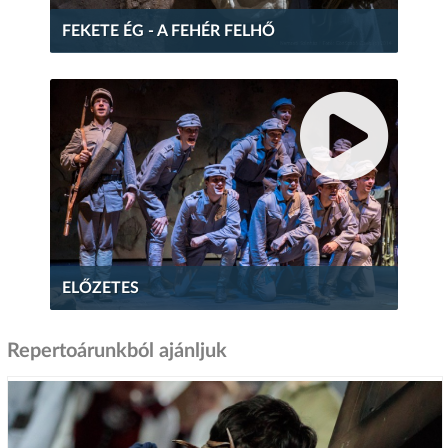
FEKETE ÉG - A FEHÉR FELHŐ
ELŐZETES
Repertoárunkból ajánljuk