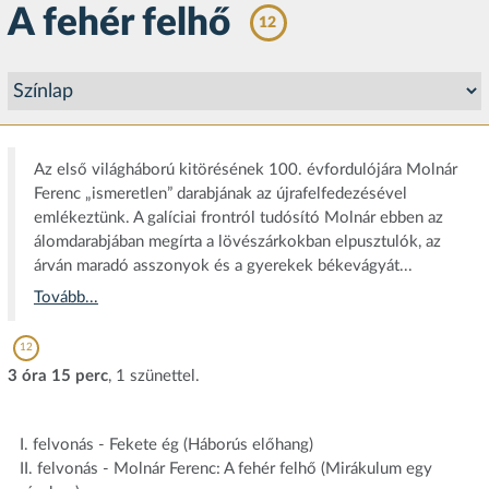
A fehér felhő
12
Az első világháború kitörésének 100. évfordulójára Molnár
Ferenc „ismeretlen” darabjának az újrafelfedezésével
emlékeztünk. A galíciai frontról tudósító Molnár ebben az
álomdarabjában megírta a lövészárkokban elpusztulók, az
árván maradó asszonyok és a gyerekek békevágyát...
Tovább...
12
3 óra 15 perc
, 1 szünettel.
I. felvonás - Fekete ég (Háborús előhang)
II. felvonás - Molnár Ferenc: A fehér felhő (Mirákulum egy