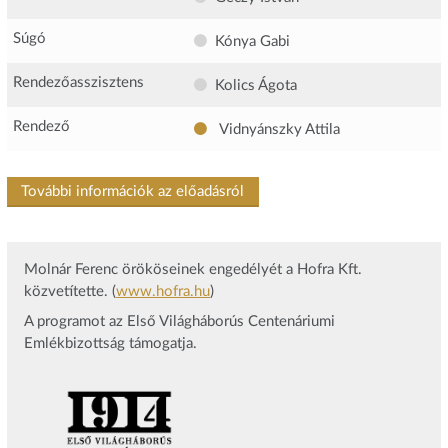
Súgó
Kónya Gabi
Rendezőasszisztens
Kolics Ágota
Rendező
Vidnyánszky Attila
További információk az előadásról
Molnár Ferenc örököseinek engedélyét a Hofra Kft.
közvetítette. (
www.hofra.hu
)
A programot az Első Világháborús Centenáriumi
Emlékbizottság támogatja.