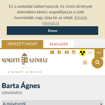
Ez a weboldal sütiket használ. Az Uniós törvények
értelmében kérem, engedélyezze a sütik
használatát, vagy zárja be az oldalt.
Bővebb
információ
Értem
MAGAZIN
NEMZETI MOST
EN
HU
Barta Ágnes
SZÍNMŰVÉSZ