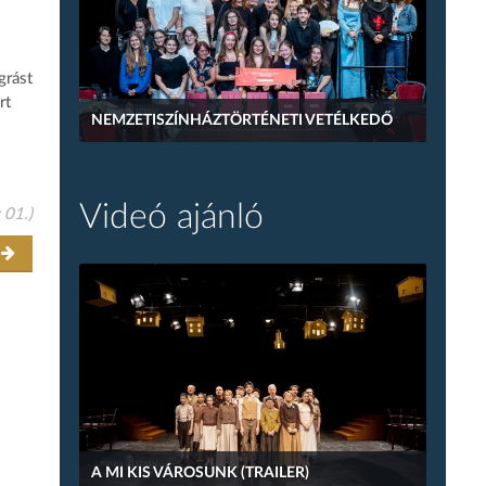
grást
rt
NEMZETISZÍNHÁZTÖRTÉNETI VETÉLKEDŐ
Videó ajánló
 01.)
r
A MI KIS VÁROSUNK (TRAILER)