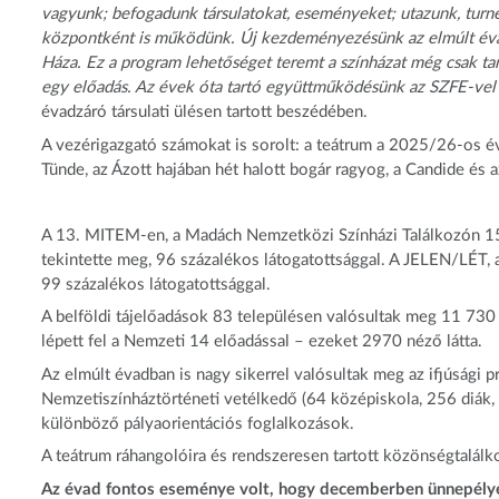
vagyunk; befogadunk társulatokat, eseményeket; utazunk, turné
központként is működünk. Új kezdeményezésünk az elmúlt évad
Háza. Ez a program lehetőséget teremt a színházat még csak ta
egy előadás. Az évek óta tartó együttműködésünk az SZFE-vel 
évadzáró társulati ülésen tartott beszédében.
A vezérigazgató számokat is sorolt: a teátrum a 2025/26-os é
Tünde, az Ázott hajában hét halott bogár ragyog, a Candide és 
A 13. MITEM-en, a Madách Nemzetközi Színházi Találkozón 15 o
tekintette meg, 96 százalékos látogatottsággal. A JELEN/LÉT, 
99 százalékos látogatottsággal.
A belföldi tájelőadások 83 településen valósultak meg 11 730 
lépett fel a Nemzeti 14 előadással – ezeket 2970 néző látta.
Az elmúlt évadban is nagy sikerrel valósultak meg az ifjúsági
Nemzetiszínháztörténeti vetélkedő (64 középiskola, 256 diák, 6
különböző pályaorientációs foglalkozások.
A teátrum ráhangolóira és rendszeresen tartott közönségtalálko
Az évad fontos eseménye volt, hogy decemberben ünnepélyes 