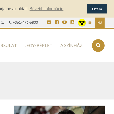
rja be az oldalt.
Bővebb információ
Értem
 1.
+361/476-6800
EN
HU
ÁRSULAT
JEGY/BÉRLET
A SZÍNHÁZ