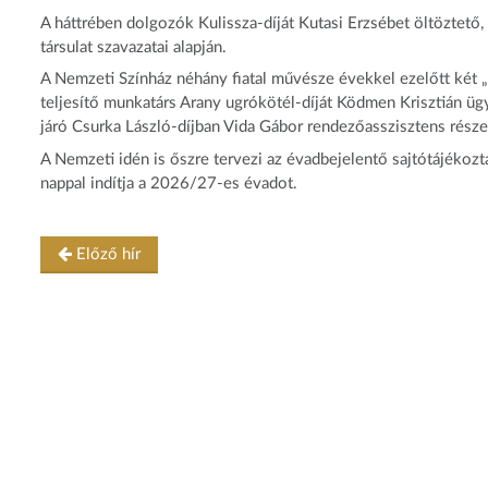
A háttrében dolgozók Kulissza-díját Kutasi Erzsébet öltöztető
társulat szavazatai alapján.
A Nemzeti Színház néhány fiatal művésze évekkel ezelőtt két „t
teljesítő munkatárs Arany ugrókötél-díját Ködmen Krisztián üg
járó Csurka László-díjban Vida Gábor rendezőasszisztens része
A Nemzeti idén is őszre tervezi az évadbejelentő sajtótájékoz
nappal indítja a 2026/27-es évadot.
Előző hír