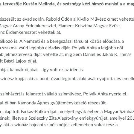
ás tervezője Kustán Melinda, és száznégy kézi hímző munkája a ma
 részesült az évad során. Rubold Ödön a Kiváló Művész címet vehette 
 Magyar Arany Érdemkeresztet, Flament Krisztina Magyar Ezüst
nz Érdemkeresztet vehettek át.
lkozó is. A Nemzeti és a beregszászi társulat közös előadása, a
 szakmai zsűri legjobb előadás díját. Polyák Anita a legjobb női
bb jelmeztervező díját vehette át, míg Séra Dániel és Jakab K. Tamás
 Básti-Lajos-díjat.
jai kapnak díjakat – így volt ez az idén is.
színész kapja, aki az adott évad legjobb alakítását nyújtotta, és emell
 színházért is feladatot vállaló színművész, Polyák Anita nyerte el.
al-díjban Kamondy Ágnes gyűjteménykezelő részesült.
n alapított Farkas-Ratkó-díjat, amelyet egyik évben a Magyar Színház
nek; illetve a Szeleczky Zita Alapítvány emlékgyűrűjét, amellyel 20
, aki a színház hajdani színésznője szellemében sokat tesz a