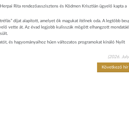
, Herpai Rita rendezőasszisztens és Ködmen Krisztián ügyelő kapta a
réfás” díjat alapított, amelyet ők magukat ítélnek oda. A legtöbb beu
yelő vette át. Az évad legjobb kulisszák mögött elhangzott mondatáé
sült.
tatót, és hagyományaihoz hűen változatos programokat kínáló Nyílt
(2026. July
Következő hí