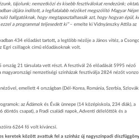
zunk, tájolunk; nemzetközi és kisebb fesztiválokat rendezünk; oktatá
ban útjára indított, a legfiatalabb nézőket megszólító Magyar Nép
nuló hallgatóknak, hogy megtapasztalhassák azt, hogy hogyan épül, k
ezzel a programmal teljesedett ki”
– emelte ki Vidnyánszky Attila az
vadban 434 előadást tartott
,
a legtöbb nézője a János vitéz, a Csong
az Egri csillagok című előadásoknak volt.
rszág 21 társulata vett részt. A fesztivál 26 előadását 5995 néző
a magyarországi nemzetiségi színházak fesztiválja 2824 nézőt vonzot
nézővel, emellett 4 országban (Dél-Korea, Románia, Szerbia, Szlovák
 programok: az Ádámok és Évák ünnepe (14 középiskola, 234 diák), a
 döntős csapat), a Fradi családi napok, Adventi délelőttök és a
zóira 6264 fő volt kíváncsi.
keretek között avattuk fel a színház új nagyszínpadi díszfüggöny