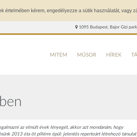
ek értelmében kérem, engedélyezze a sütik használatát, vagy zá
1095 Budapest, Bajor Gizi park
MITEM
MŰSOR
HÍREK
T
iben
galmazni az elmúlt évek lényegét, akkor azt mondanám, hogy
ünk 2013 óta öt pillérre épül: jelentős repertoárt létrehozó társulat