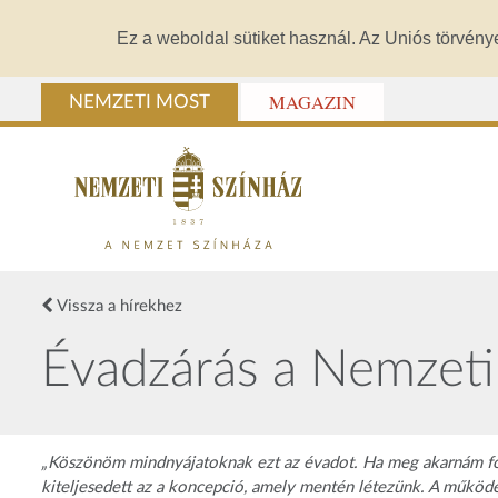
Ez a weboldal sütiket használ. Az Uniós törvény
MAGAZIN
NEMZETI MOST
Vissza a hírekhez
Évadzárás a Nemzet
„Köszönöm mindnyájatoknak ezt az évadot. Ha meg akarnám fo
kiteljesedett az a koncepció, amely mentén létezünk. A működés