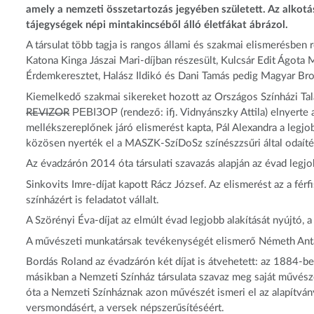
amely a nemzeti összetartozás jegyében született. Az alkot
tájegységek népi mintakincséből álló életfákat ábrázol.
A társulat több tagja is rangos állami és szakmai elismerésben
Katona Kinga Jászai Mari-díjban részesült, Kulcsár Edit Ágota
Érdemkeresztet, Halász Ildikó és Dani Tamás pedig Magyar Bro
Kiemelkedő szakmai sikereket hozott az Országos Színházi Talá
REVIZOR
РЕВІЗОР (rendező: ifj. Vidnyánszky Attila) elnyerte a
mellékszereplőnek járó elismerést kapta, Pál Alexandra a legjo
közösen nyerték el a MASZK-SzíDoSz színészzsűri által odaítélt
Az évadzárón 2014 óta társulati szavazás alapján az évad legjobb
Sinkovits Imre-díjat kapott Rácz József. Az elismerést az a férfi
színházért is feladatot vállalt.
A Szörényi Éva-díjat az elmúlt évad legjobb alakítását nyújtó, a
A művészeti munkatársak tevékenységét elismerő Németh Ant
Bordás Roland az évadzárón két díjat is átvehetett: az 1884-be
másikban a Nemzeti Színház társulata szavaz meg saját művészé
óta a Nemzeti Színháznak azon művészét ismeri el az alapítvány
versmondásért, a versek népszerűsítéséért.