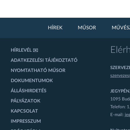
HÍREK
MŰSOR
MŰVÉS
Elér
HÍRLEVÉL ✉️
ADATKEZELÉSI TÁJÉKOZTATÓ
SZERVEZÉ
NYOMTATHATÓ MŰSOR
szervezes
DOKUMENTUMOK
ÁLLÁSHIRDETÉS
JEGYPÉN
1095 Budap
PÁLYÁZATOK
Telefon: 
KAPCSOLAT
E-mail:
je
IMPRESSZUM