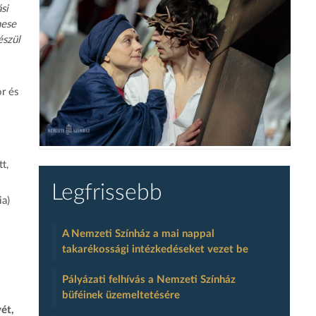
si
mese
észül
or és
t,
Legfrissebb
ia)
A Nemzeti Színház a mai nappal
takarékossági intézkedéseket vezet be
Pályázati felhívás a Nemzeti Színház
büféinek üzemeltetésére
ét,