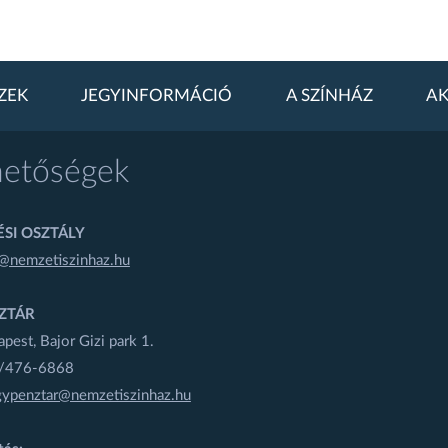
ZEK
JEGYINFORMÁCIÓ
A SZÍNHÁZ
AK
hetőségek
SI OSZTÁLY
@nemzetiszinhaz.hu
ZTÁR
est, Bajor Gizi park 1.
1/476-6868
gypenztar@nemzetiszinhaz.hu