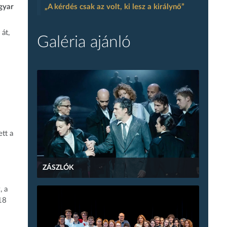
gyar
„A kérdés csak az volt, ki lesz a királynő”
át,
Galéria ajánló
ett a
ZÁSZLÓK
, a
18