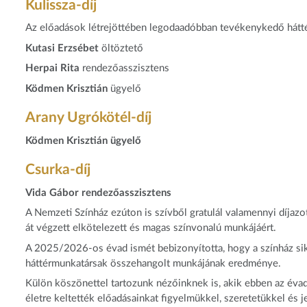
Kulissza-díj
Az előadások létrejöttében legodaadóbban tevékenykedő hátt
Kutasi Erzsébet
öltöztető
Herpai Rita
rendezőasszisztens
Ködmen Krisztián
ügyelő
Arany Ugrókötél-díj
Ködmen Krisztián ügyelő
Csurka-díj
Vida Gábor rendezőasszisztens
A Nemzeti Színház ezúton is szívből gratulál valamennyi díjazo
át végzett elkötelezett és magas színvonalú munkájáért.
A 2025/2026-os évad ismét bebizonyította, hogy a színház sik
háttérmunkatársak összehangolt munkájának eredménye.
Külön köszönettel tartozunk nézőinknek is, akik ebben az évadb
életre keltették előadásainkat figyelmükkel, szeretetükkel és j