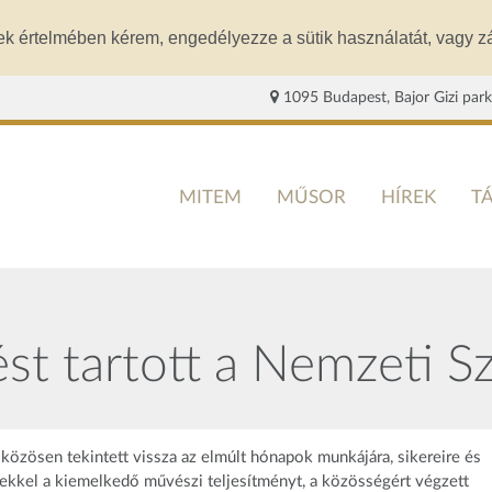
ek értelmében kérem, engedélyezze a sütik használatát, vagy zá
1095 Budapest, Bajor Gizi park
MITEM
MŰSOR
HÍREK
T
ést tartott a Nemzeti S
közösen tekintett vissza az elmúlt hónapok munkájára, sikereire és
yekkel a kiemelkedő művészi teljesítményt, a közösségért végzett