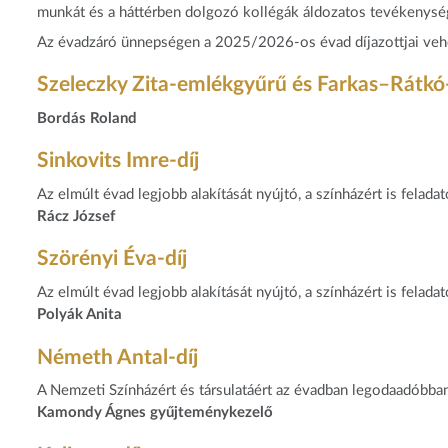
munkát és a háttérben dolgozó kollégák áldozatos tevékenysé
Az évadzáró ünnepségen a 2025/2026-os évad díjazottjai vehe
Szeleczky Zita-emlékgyűrű és Farkas–Rátkó-
Bordás Roland
Sinkovits Imre-díj
Az elmúlt évad legjobb alakítását nyújtó, a színházért is feladat
Rácz József
Szörényi Éva-díj
Az elmúlt évad legjobb alakítását nyújtó, a színházért is feladat
Polyák Anita
Németh Antal-díj
A Nemzeti Színházért és társulatáért az évadban legodaadóbb
Kamondy Ágnes gyűjteménykezelő