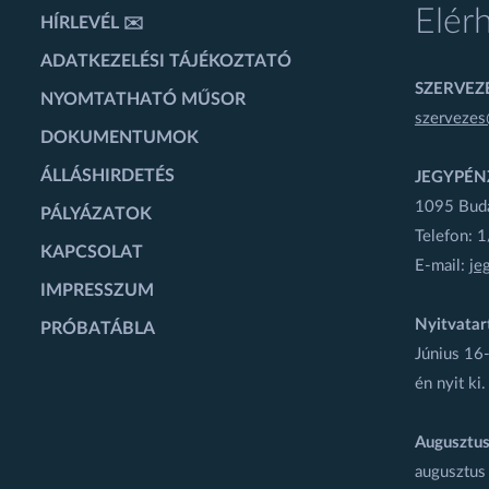
Elér
HÍRLEVÉL ✉️
ADATKEZELÉSI TÁJÉKOZTATÓ
SZERVEZÉ
NYOMTATHATÓ MŰSOR
szervezes
DOKUMENTUMOK
ÁLLÁSHIRDETÉS
JEGYPÉN
1095 Budap
PÁLYÁZATOK
Telefon: 
KAPCSOLAT
E-mail:
je
IMPRESSZUM
Nyitvatar
PRÓBATÁBLA
Június 16-
én nyit ki.
Augusztus
augusztus