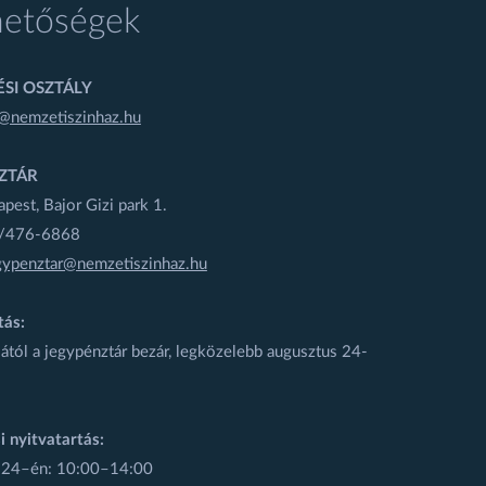
hetőségek
SI OSZTÁLY
@nemzetiszinhaz.hu
ZTÁR
est, Bajor Gizi park 1.
1/476-6868
gypenztar@nemzetiszinhaz.hu
tás:
ától a jegypénztár bezár, legközelebb augusztus 24-
i nyitvatartás:
 24–én: 10:00–14:00