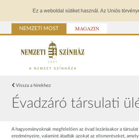
Ez a weboldal sütiket használ. Az Uniós törvény
MAGAZIN
NEMZETI MOST
Vissza a hírekhez
Évadzáró társulati ül
A hagyományoknak megfelelően az évad lezárásakor a társulat 
eredményeire, valamint átadták azokat az elismeréseket, amel