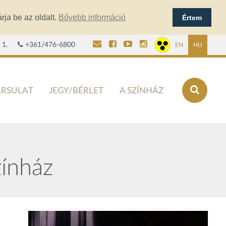
rja be az oldalt.
Bővebb információ
Értem
 1.
+361/476-6800
EN
HU
ÁRSULAT
JEGY/BÉRLET
A SZÍNHÁZ
zínház