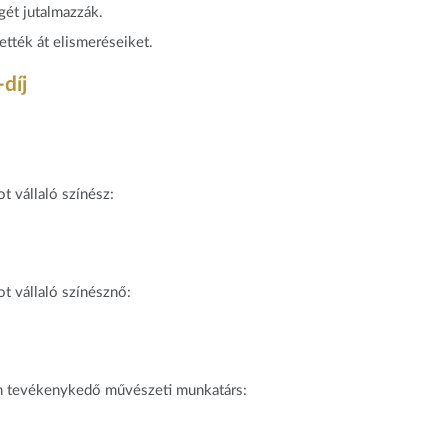
gét jutalmazzák.
tték át elismeréseiket.
díj
ot vállaló színész:
ot vállaló színésznő:
an tevékenykedő művészeti munkatárs: