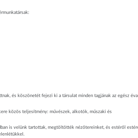
érmunkatársak:
ttnak, és köszönetét fejezi ki a társulat minden tagjának az egész év
ere közös teljesítmény: művészek, alkotók, műszaki és
an is velünk tartottak, megtöltötték nézőtereinket, és estéről estér
elenlétükkel.