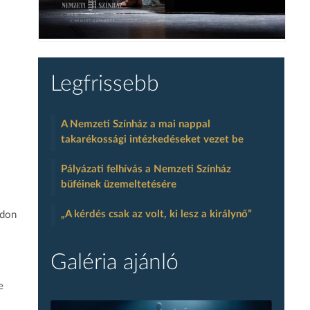
Legfrissebb
A Nemzeti Színház a mai nappal
takarékossági intézkedéseket vezet be
Pályázati felhívás a Nemzeti Színház
büféinek üzemeltetésére
„A kérdés csak az volt, ki lesz a királynő”
adon
Galéria ajánló
e