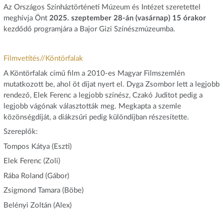
Az Országos Színháztörténeti Múzeum és Intézet szeretettel
meghívja Önt
2025. szeptember 28-án (vasárnap) 15 órakor
kezdődő programjára a Bajor Gizi Színészmúzeumba.
Filmvetítés//Köntörfalak
A Köntörfalak című film a 2010-es Magyar Filmszemlén
mutatkozott be, ahol öt díjat nyert el. Dyga Zsombor lett a legjobb
rendező, Elek Ferenc a legjobb színész, Czakó Juditot pedig a
legjobb vágónak választották meg. Megkapta a szemle
közönségdíját, a diákzsűri pedig különdíjban részesítette.
Szereplők:
Tompos Kátya (Eszti)
Elek Ferenc (Zoli)
Rába Roland (Gábor)
Zsigmond Tamara (Böbe)
Belényi Zoltán (Alex)