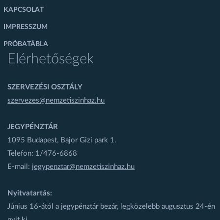
KAPCSOLAT
IMPRESSZUM
PRÓBATÁBLA
Elérhetőségek
SZERVEZÉSI OSZTÁLY
szervezes@nemzetiszinhaz.hu
JEGYPÉNZTÁR
1095 Budapest, Bajor Gizi park 1.
Telefon: 1/476-6868
E-mail:
jegypenztar@nemzetiszinhaz.hu
Nyitvatartás:
Június 16-ától a jegypénztár bezár, legközelebb augusztus 24-én
nyit ki.