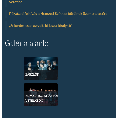
vezet be
Pályázati felhívás a Nemzeti Színház büféinek üzemeltetésére
„A kérdés csak az volt, ki lesz a királynő”
Galéria ajánló
ZÁSZLÓK
NEMZETISZÍNHÁZTÖRTÉNETI
VETÉLKEDŐ