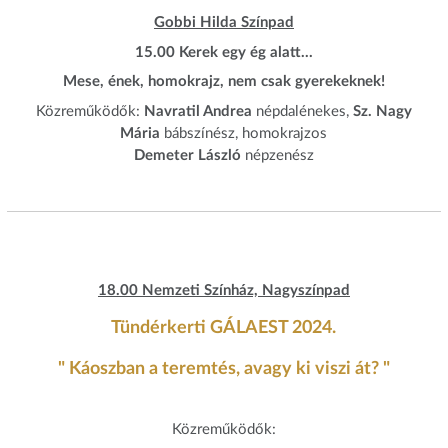
Gobbi Hilda Színpad
15.00 Kerek egy ég alatt…
Mese, ének, homokrajz, nem csak gyerekeknek!
Közreműködők:
Navratil Andrea
népdalénekes,
Sz. Nagy
Mária
bábszínész, homokrajzos
Demeter László
népzenész
18.00 Nemzeti Színház, Nagyszínpad
Tündérkerti GÁLAEST 2024.
" Káoszban a teremtés, avagy ki viszi át? "
Közreműködők: