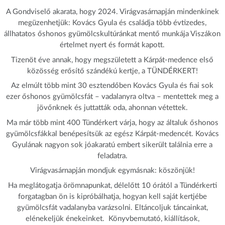
A Gondviselő akarata, hogy 2024. Virágvasárnapján mindenkinek
megüzenhetjük: Kovács Gyula és családja több évtizedes,
állhatatos őshonos gyümölcskultúránkat mentő munkája Viszákon
értelmet nyert és formát kapott.
Tizenöt éve annak, hogy megszületett a Kárpát-medence első
közösség erősítő szándékú kertje, a TÜNDÉRKERT!
Az elmúlt több mint 30 esztendőben Kovács Gyula és fiai sok
ezer őshonos gyümölcsfát – vadalanyra oltva – mentettek meg a
jövőnknek és juttatták oda, ahonnan vétettek.
Ma már több mint 400 Tündérkert várja, hogy az általuk őshonos
gyümölcsfákkal benépesítsük az egész Kárpát-medencét. Kovács
Gyulának nagyon sok jóakaratú embert sikerült találnia erre a
feladatra.
Virágvasárnapján mondjuk egymásnak: köszönjük!
Ha meglátogatja örömnapunkat, délelőtt 10 órától a Tündérkerti
forgatagban ön is kipróbálhatja, hogyan kell saját kertjébe
gyümölcsfát vadalanyba varázsolni. Eltáncoljuk táncainkat,
elénekeljük énekeinket. Könyvbemutató, kiállítások,