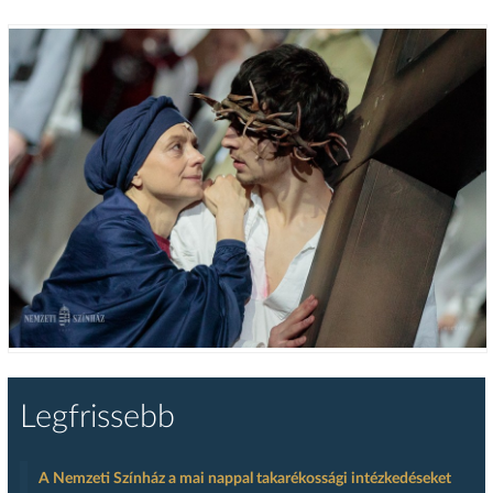
Legfrissebb
A Nemzeti Színház a mai nappal takarékossági intézkedéseket