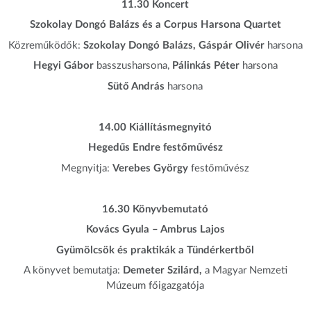
11.30 Koncert
Szokolay Dongó Balázs és a Corpus Harsona Quartet
Közreműködők:
Szokolay Dongó Balázs, Gáspár Olivér
harsona
Hegyi Gábor
basszusharsona,
Pálinkás Péter
harsona
Sütő András
harsona
14.00 Kiállításmegnyitó
Hegedűs Endre festőművész
Megnyitja:
Verebes György
festőművész
16.30 Könyvbemutató
Kovács Gyula – Ambrus Lajos
Gyümölcsök és praktikák a Tündérkertből
A könyvet bemutatja:
Demeter Szilárd,
a Magyar Nemzeti
Múzeum főigazgatója