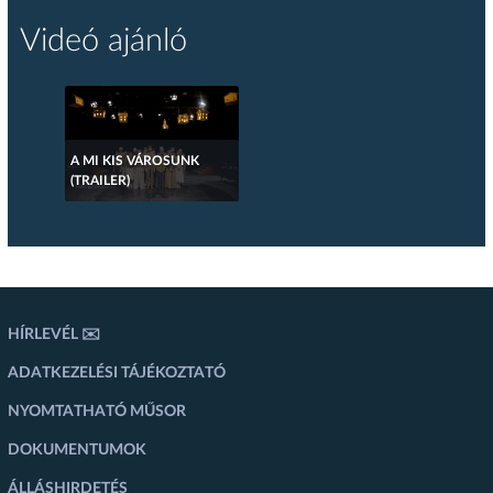
Videó ajánló
A MI KIS VÁROSUNK
(TRAILER)
HÍRLEVÉL ✉️
ADATKEZELÉSI TÁJÉKOZTATÓ
NYOMTATHATÓ MŰSOR
DOKUMENTUMOK
ÁLLÁSHIRDETÉS