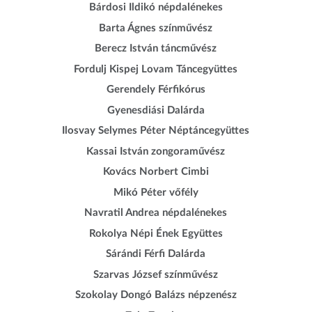
Bárdosi Ildikó népdalénekes
Barta Ágnes színművész
Berecz István táncművész
Fordulj Kispej Lovam Táncegyüttes
Gerendely Férfikórus
Gyenesdiási Dalárda
Ilosvay Selymes Péter Néptáncegyüttes
Kassai István zongoraművész
Kovács Norbert Cimbi
Mikó Péter vőfély
Navratil Andrea népdalénekes
Rokolya Népi Ének Együttes
Sárándi Férfi Dalárda
Szarvas József színművész
Szokolay Dongó Balázs népzenész