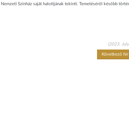
a Nemzeti Színház saját halottjának tekinti. Temetéséről később törté
(2023. July
Következő hí