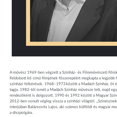
A művész 1969-ben végzett a Színház- és Filmművészeti Főis
Feldobott kő című filmjének főszerepéért megkapta a legjobb fér
színházi felkérések. 1968–
1973 között a Madách Színház, öt é
tagja. 1982-től ismét a Madách Színház művésze lett, majd eg
rendezőként is dolgozott. 1990 és 1992 között a Magyar Színé
2012-ben vonult végleg vissza a színházi világtól. „Színésznek
interjúban Balázsovits Lajos, aki számos külföldi és magyar m
a díszpolgára.