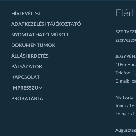
Elér
HÍRLEVÉL ✉️
ADATKEZELÉSI TÁJÉKOZTATÓ
SZERVEZÉ
NYOMTATHATÓ MŰSOR
szervezes
DOKUMENTUMOK
ÁLLÁSHIRDETÉS
JEGYPÉN
1095 Budap
PÁLYÁZATOK
Telefon: 
KAPCSOLAT
E-mail:
je
IMPRESSZUM
Nyitvatar
PRÓBATÁBLA
Június 16-
én nyit ki.
Augusztus