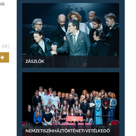
nik
 19.)
r
ZÁSZLÓK
NEMZETISZÍNHÁZTÖRTÉNETI VETÉLKEDŐ