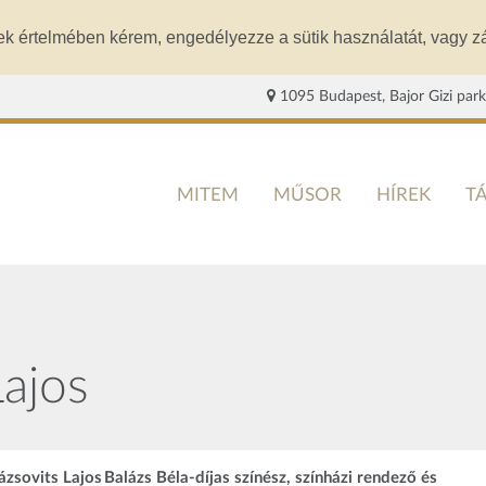
ek értelmében kérem, engedélyezze a sütik használatát, vagy zá
1095 Budapest, Bajor Gizi park
MITEM
MŰSOR
HÍREK
T
Lajos
zsovits Lajos Balázs Béla-díjas színész, színházi rendező és