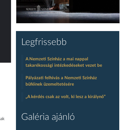
Legfrissebb
A Nemzeti Színház a mai nappal
takarékossági intézkedéseket vezet be
Pályázati felhívás a Nemzeti Színház
büféinek üzemeltetésére
„A kérdés csak az volt, ki lesz a királynő”
Galéria ajánló
nak