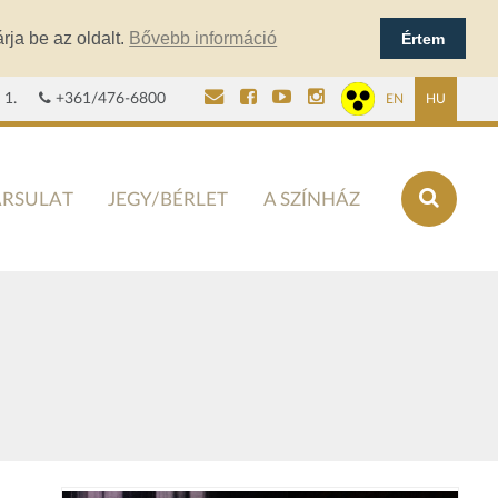
rja be az oldalt.
Bővebb információ
Értem
 1.
+361/476-6800
EN
HU
ÁRSULAT
JEGY/BÉRLET
A SZÍNHÁZ