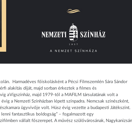
kolán. Harmadéves főiskolásként a Pécsi Filmszemlén Sára Sándor
fi alakítás díját, majd sorban érkeztek a filmes és
vig a Vígszínház, majd 1979-től a MAFILM társulatának volt a
y évig a Nemzeti Színházban lépett színpadra. Nemcsak színészként,
szkamara ügyvivője volt. Húsz évig vezette a budapesti Játékszínt.
 lenni fantasztikus boldogság” – fogalmazott egy
ozifilmben vállalt főszerepet. A művész szülővárosának, Nagykanizsá