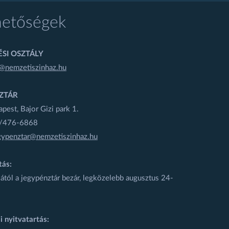
hetőségek
SI OSZTÁLY
@nemzetiszinhaz.hu
ZTÁR
est, Bajor Gizi park 1.
1/476-6868
gypenztar@nemzetiszinhaz.hu
tás:
ától a jegypénztár bezár, legközelebb augusztus 24-
i nyitvatartás: