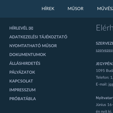
HÍREK
MŰSOR
MŰVÉS
Elér
HÍRLEVÉL ✉️
ADATKEZELÉSI TÁJÉKOZTATÓ
SZERVEZÉ
NYOMTATHATÓ MŰSOR
szervezes
DOKUMENTUMOK
ÁLLÁSHIRDETÉS
JEGYPÉN
1095 Budap
PÁLYÁZATOK
Telefon: 
KAPCSOLAT
E-mail:
je
IMPRESSZUM
Nyitvatar
PRÓBATÁBLA
Június 16-
én nyit ki.