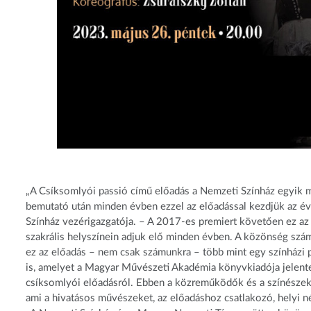
„A Csíksomlyói passió című előadás a Nemzeti Színház egyik 
bemutató után minden évben ezzel az előadással kezdjük az év
Színház vezérigazgatója. – A 2017-es premiert követően ez az 
szakrális helyszínein adjuk elő minden évben. A közönség szá
ez az előadás – nem csak számunkra – több mint egy színházi pr
is, amelyet a Magyar Művészeti Akadémia könyvkiadója jelente
csíksomlyói előadásról. Ebben a közreműködők és a színészek t
ami a hivatásos művészeket, az előadáshoz csatlakozó, helyi né