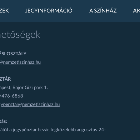
ZEK
JEGYINFORMÁCIÓ
A SZÍNHÁZ
AK
hetőségek
SI OSZTÁLY
@nemzetiszinhaz.hu
ZTÁR
est, Bajor Gizi park 1.
1/476-6868
gypenztar@nemzetiszinhaz.hu
tás:
ától a jegypénztár bezár, legközelebb augusztus 24-