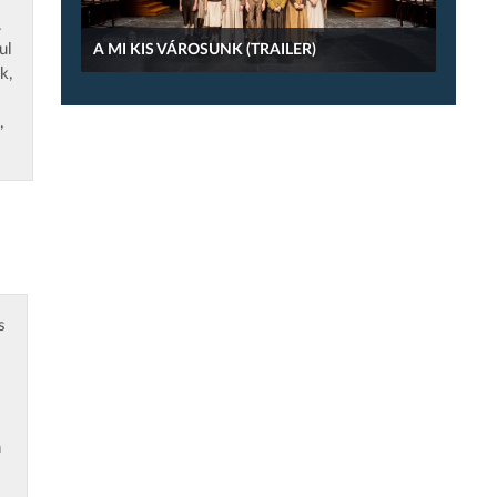
.
ul
A MI KIS VÁROSUNK (TRAILER)
k,
,
s
n