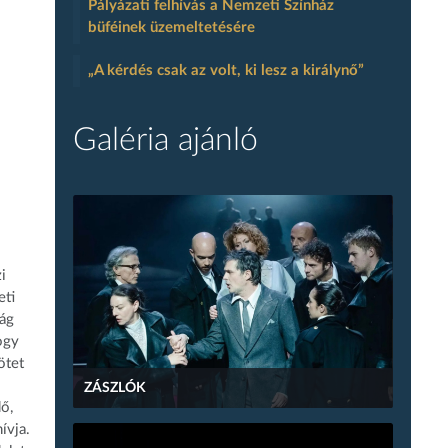
Pályázati felhívás a Nemzeti Színház
büféinek üzemeltetésére
„A kérdés csak az volt, ki lesz a királynő”
Galéria ajánló
i
eti
ság
ogy
ötet
ZÁSZLÓK
ő,
ívja.