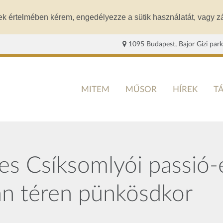
ek értelmében kérem, engedélyezze a sütik használatát, vagy zá
1095 Budapest, Bajor Gizi park
MITEM
MŰSOR
HÍREK
T
s Csíksomlyói passió-e
án téren pünkösdkor