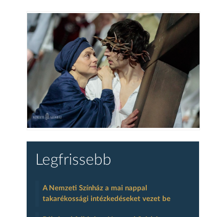
Legfrissebb
A Nemzeti Színház a mai nappal
takarékossági intézkedéseket vezet be