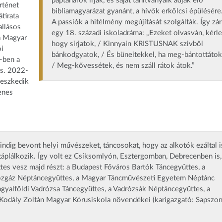
paptanárok írják, és saját tanítványaik adják elő
rténet
bibliamagyarázat gyanánt, a hívők erkölcsi épülésére
átirata
A passiók a hitélmény megújítását szolgálták. Így zár
allásos
egy 18. századi iskoladráma: „Ezeket olvasván, kérle
 a Magyar
hogy sirjatok, / Kinnyain KRISTUSNAK szivből
ói
bánkodgyatok, / És büneitekkel, ha meg-bántottátok
-ben a
/ Meg-kővessétek, és nem száll rátok átok.”
ás. 2022-
leszkedik
enes
ndig bevont helyi művészeket, táncosokat, hogy az alkotók ezáltal i
 táplálkozik. Így volt ez Csíksomlyón, Esztergomban, Debrecenben is,
tes vesz majd részt: a Budapest Főváros Bartók Táncegyüttes, a
Közgáz Néptáncegyüttes, a Magyar Táncművészeti Egyetem Néptánc
ngyalföldi Vadrózsa Táncegyüttes, a Vadrózsák Néptáncegyüttes, a
 Kodály Zoltán Magyar Kórusiskola növendékei (karigazgató: Sapszo