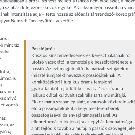
őadásaiban a prózai színész mellett a táncos nem biodíszlet, a mozd
ngú színházi kifejezőeszközök egyike. A Csíksomlyói passióban vann
nak intenzitása adja – tette hozzá az előadás társrendező-koreográf
agyar Nemzeti Táncegyüttes vezetője.
ióra,
b mint tíz
Passiójáték
padra
Krisztus kínszenvedésének és kereszthalálának az
z
utolsó vacsorától a temetésig elbeszélt története a
passió. Az ezt megjelenítő dramatizált színjátékot
totta,
(misztériumjáték) nevezzük passiójátéknak. A
ámára is
koraközépkori liturgikus dráma templomi
 a
gyakorlatából fejlődött ki, s vált a 15. századra
ma van-e
laikusok által kultivált szakrális tartalmú műfajjá.
íksomlyó
Ekkor már a szabad ég alatt, a városok közterein adt
ket vonzó
elő a passiójátékokat a helyi mesteremberek
összefogásával és anyagi támogatásával. Az
ház
ellenreformáció idején újra az egyház fennhatósága
z rá, az
alatt fejlődik tovább a műfaj: a passiók szövegét jele
yan új