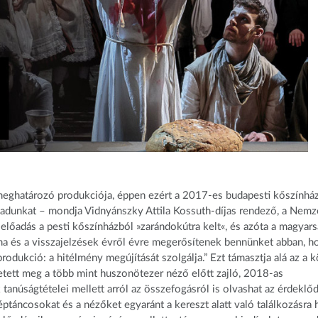
meghatározó produkciója, éppen ezért a 2017-es budapesti kőszínház
adunkat – mondja Vidnyánszky Attila Kossuth-díjas rendező, a Nemz
előadás a pesti kőszínházból »zarándokútra kelt«, és azóta a magyar
ma és a visszajelzések évről évre megerősítenek bennünket abban, h
odukció: a hitélmény megújítását szolgálja.” Ezt támasztja alá az a k
tett meg a több mint huszonötezer néző előtt zajló, 2018-as
anúságtételei mellett arról az összefogásról is olvashat az érdeklőd
ptáncosokat és a nézőket egyaránt a kereszt alatt való találkozásra h