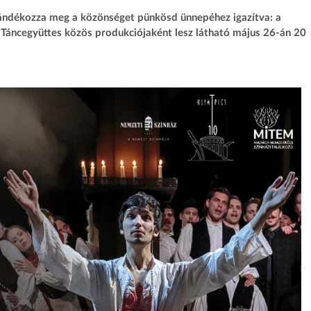
ajándékozza meg a közönséget pünkösd ünnepéhez igazítva: a
Táncegyüttes közös produkciójaként lesz látható május 26-án 20