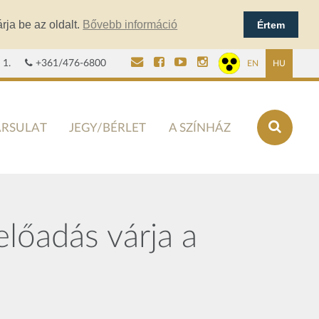
rja be az oldalt.
Bővebb információ
Értem
 1.
+361/476-6800
EN
HU
ÁRSULAT
JEGY/BÉRLET
A SZÍNHÁZ
lőadás várja a