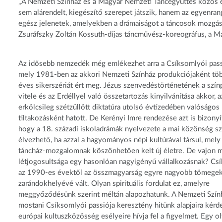
„A Nemzeti Színház és a Magyar Nemzeti Táncegyüttes közös el
sem alárendelt, kiegészítő szerepet játszik, hanem az egyenra
egész jelenetek, amelyekben a drámaiságot a táncosok mozgásá
Zsuráfszky Zoltán Kossuth-díjas táncművész-koreográfus, a M
Az idősebb nemzedék még emlékezhet arra a Csíksomlyói pass
mely 1981-ben az akkori Nemzeti Színház produkciójaként töb
éves sikerszériát ért meg. Jézus szenvedéstörténetének a szín
vitele és az Erdéllyel való összetartozás kinyilvánítása akkor, a
erkölcsileg szétzüllött diktatúra utolsó évtizedében valóságos
tiltakozásként hatott. De Kerényi Imre rendezése azt is bizonyí
hogy a 18. századi iskoladrámák nyelvezete a mai közönség sz
élvezhető, ha azzal a hagyományos népi kultúrával társul, mely
táncház-mozgalomnak köszönhetően kelt új életre. De vajon 
létjogosultsága egy hasonlóan nagyigényű vállalkozásnak? Cs
az 1990-es évektől az összmagyarság egyre nagyobb tömege
zarándokhelyévé vált. Olyan spirituális fordulat ez, amelyre
meggyőződésünk szerint méltán alapozhatunk. A Nemzeti Szín
mostani Csíksomlyói passiója keresztény hitünk alapjaira kérde
európai kultuszközösség esélyeire hívja fel a figyelmet. Egy ol