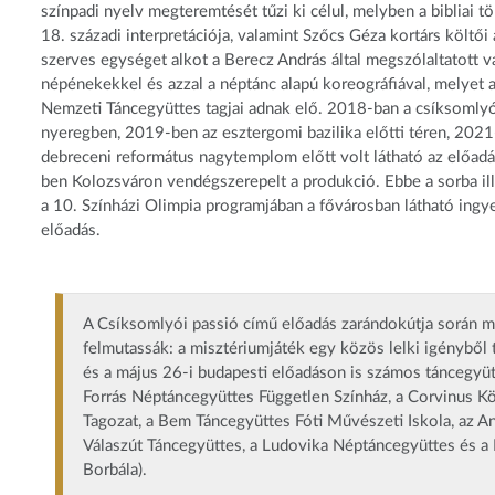
színpadi nyelv megteremtését tűzi ki célul, melyben a bibliai tö
18. századi interpretációja, valamint Szőcs Géza kortárs költői 
szerves egységet alkot a Berecz András által megszólaltatott v
népénekekkel és azzal a néptánc alapú koreográfiával, melyet
Nemzeti Táncegyüttes tagjai adnak elő. 2018-ban a csíksomly
nyeregben, 2019-ben az esztergomi bazilika előtti téren, 2021
debreceni református nagytemplom előtt volt látható az előad
ben Kolozsváron vendégszerepelt a produkció. Ebbe a sorba il
a 10. Színházi Olimpia programjában a fővárosban látható ingy
előadás.
A Csíksomlyói passió című előadás zarándokútja során mi
felmutassák: a misztériumjáték egy közös lelki igényből
és a május 26-i budapesti előadáson is számos táncegyüt
Forrás Néptáncegyüttes Független Színház, a Corvinus 
Tagozat, a Bem Táncegyüttes Fóti Művészeti Iskola, az A
Válaszút Táncegyüttes, a Ludovika Néptáncegyüttes és a
Borbála).