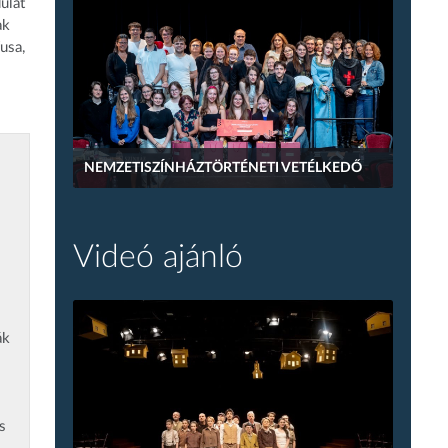
ulat
ak
usa,
NEMZETISZÍNHÁZTÖRTÉNETI VETÉLKEDŐ
Videó ajánló
ák
s