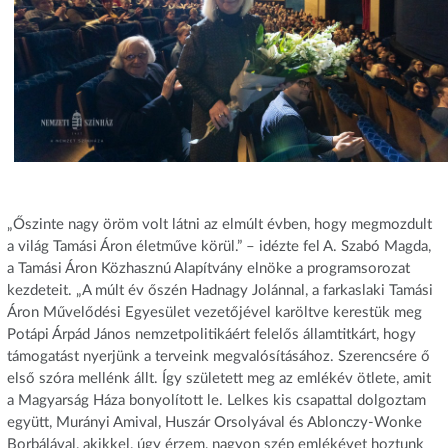
„Őszinte nagy öröm volt látni az elmúlt évben, hogy megmozdult
a világ Tamási Áron életműve körül.” – idézte fel A. Szabó Magda,
a Tamási Áron Közhasznú Alapítvány elnöke a programsorozat
kezdeteit. „A múlt év őszén Hadnagy Jolánnal, a farkaslaki Tamási
Áron Művelődési Egyesület vezetőjével karöltve kerestük meg
Potápi Árpád János nemzetpolitikáért felelős államtitkárt, hogy
támogatást nyerjünk a terveink megvalósításához. Szerencsére ő
első szóra mellénk állt. Így született meg az emlékév ötlete, amit
a Magyarság Háza bonyolított le. Lelkes kis csapattal dolgoztam
együtt, Murányi Amival, Huszár Orsolyával és Ablonczy-Wonke
Borbálával, akikkel, úgy érzem, nagyon szép emlékévet hoztunk