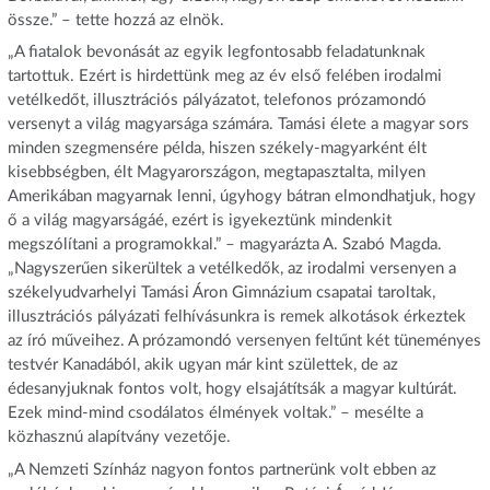
össze.” – tette hozzá az elnök.
„A fiatalok bevonását az egyik legfontosabb feladatunknak
tartottuk. Ezért is hirdettünk meg az év első felében irodalmi
vetélkedőt, illusztrációs pályázatot, telefonos prózamondó
versenyt a világ magyarsága számára. Tamási élete a magyar sors
minden szegmensére példa, hiszen székely-magyarként élt
kisebbségben, élt Magyarországon, megtapasztalta, milyen
Amerikában magyarnak lenni, úgyhogy bátran elmondhatjuk, hogy
ő a világ magyarságáé, ezért is igyekeztünk mindenkit
megszólítani a programokkal.” – magyarázta A. Szabó Magda.
„Nagyszerűen sikerültek a vetélkedők, az irodalmi versenyen a
székelyudvarhelyi Tamási Áron Gimnázium csapatai taroltak,
illusztrációs pályázati felhívásunkra is remek alkotások érkeztek
az író műveihez. A prózamondó versenyen feltűnt két tüneményes
testvér Kanadából, akik ugyan már kint születtek, de az
édesanyjuknak fontos volt, hogy elsajátítsák a magyar kultúrát.
Ezek mind-mind csodálatos élmények voltak.” – mesélte a
közhasznú alapítvány vezetője.
„A Nemzeti Színház nagyon fontos partnerünk volt ebben az