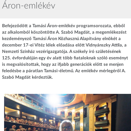
Áron-emlékév
Befejeződött a Tamási Áron-emlékév programsorozata, ebből
az alkalomból köszöntötte A. Szabó Magdát, a megemlékezést
kezdeményező Tamási Áron Közhasznú Alapítvány elnökét a
december 17-ei Vitéz lélek előadása előtt Vidnyánszky Attila, a
Nemzeti Színház vezérigazgatója. A székely író születésének
125. évfordulóján egy év alatt több fiataloknak szóló eseményt
is megvalósítottak, hogy az ifjabb generációk előtt se menjen
feledésbe a páratlan Tamási-életmű. Az emlékév mérlegéről A.
Szabó Magdát kérdeztük.