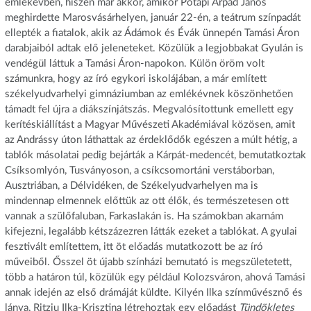
emlékévben, hiszen már akkor, amikor Potápi Árpád János
meghirdette Marosvásárhelyen, január 22-én, a teátrum színpadát
ellepték a fiatalok, akik az Ádámok és Évák ünnepén Tamási Áron
darabjaiból adtak elő jeleneteket. Közülük a legjobbakat Gyulán is
vendégül láttuk a Tamási Áron-napokon. Külön öröm volt
számunkra, hogy az író egykori iskolájában, a már említett
székelyudvarhelyi gimnáziumban az emlékévnek köszönhetően
támadt fel újra a diákszínjátszás. Megvalósítottunk emellett egy
kerítéskiállítást a Magyar Művészeti Akadémiával közösen, amit
az Andrássy úton láthattak az érdeklődők egészen a múlt hétig, a
tablók másolatai pedig bejárták a Kárpát-medencét, bemutatkoztak
Csíksomlyón, Tusványoson, a csíkcsomortáni verstáborban,
Ausztriában, a Délvidéken, de Székelyudvarhelyen ma is
mindennap elmennek előttük az ott élők, és természetesen ott
vannak a szülőfaluban, Farkaslakán is. Ha számokban akarnám
kifejezni, legalább kétszázezren látták ezeket a tablókat. A gyulai
fesztivált említettem, itt öt előadás mutatkozott be az író
műveiből. Ősszel öt újabb színházi bemutató is megszületetett,
több a határon túl, közülük egy például Kolozsváron, ahová Tamási
annak idején az első drámáját küldte. Kilyén Ilka színművésznő és
lánya, Ritziu Ilka-Krisztina létrehoztak egy előadást
Tündökletes