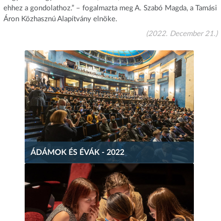
ehhez a gondolathoz.” – fogalmazta meg A. Szabó Magda, a Tamási
Áron Közhasznú Alapítvány elnöke.
(2022. December 21.)
ÁDÁMOK ÉS ÉVÁK - 2022