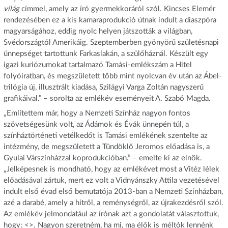
világ
címmel, amely az író gyermekkoráról szól. Kincses Elemér
rendezésében ez a kis kamaraprodukció útnak indult a diaszpóra
magyarságához, eddig nyolc helyen játszották a világban,
Svédországtól Amerikáig. Szeptemberben gyönyörű születésnapi
ünnepséget tartottunk Farkaslakán, a szülőháznál. Készült egy
igazi kuriózumokat tartalmazó Tamási-emlékszám a Hitel
folyóiratban, és megszületett több mint nyolcvan év után az Ábel-
trilógia új, illusztrált kiadása, Szilágyi Varga Zoltán nagyszerű
grafikáival.” – sorolta az emlékév eseményeit A. Szabó Magda.
„Említettem már, hogy a Nemzeti Színház nagyon fontos
szövetségesünk volt, az Ádámok és Évák ünnepén túl, a
színháztörténeti vetélkedőt is Tamási emlékének szentelte az
intézmény, de megszületett a Tündöklő Jeromos előadása is, a
Gyulai Várszínházzal koprodukcióban.” – emelte ki az elnök.
„Jelképesnek is mondható, hogy az emlékévet most a Vitéz lélek
előadásával zártuk, mert ez volt a Vidnyánszky Attila vezetésével
indult első évad első bemutatója 2013-ban a Nemzeti Színházban,
azé a darabé, amely a hitről, a reménységről, az újrakezdésről szól.
Az emlékév jelmondatául az írónak azt a gondolatát választottuk,
hogy: <
>. Nagyon szeretném, ha mi, ma élők is méltók lennénk