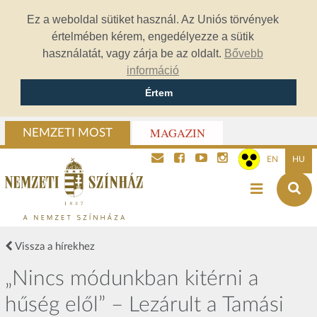
Ez a weboldal sütiket használ. Az Uniós törvények
értelmében kérem, engedélyezze a sütik
használatát, vagy zárja be az oldalt.
Bővebb
információ
Értem
MAGAZIN
NEMZETI MOST
EN
HU
Vissza a hírekhez
„Nincs módunkban kitérni a
hűség elől” – Lezárult a Tamási