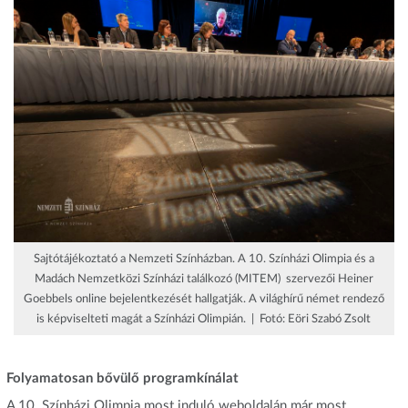
Sajtótájékoztató a Nemzeti Színházban. A 10. Színházi Olimpia és a
Madách Nemzetközi Színházi találkozó (MITEM) szervezői Heiner
Goebbels online bejelentkezését hallgatják. A világhírű német rendező
is képviselteti magát a Színházi Olimpián. | Fotó: Eöri Szabó Zsolt
Folyamatosan bővülő programkínálat
A 10. Színházi Olimpia most induló weboldalán már most