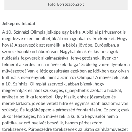
Fotó: Eöri Szabó Zsolt
Jelkép és feladat
A 10. Színházi Olimpia jelképe egy bárka. A bibliai párhuzamot is
megidézve ezen menthetjük át önmagunkat és értékeinket. Hogy
hová? A szervezők azt remélik: a békés jövőbe. Európában, a
szomszédunkban háború van. Nagyhatalmak és kis országok
nukleáris fegyverek alkalmazásával fenyegetőznek. Ilyenkor
felmerül a kérdés: mi a művészek dolga? Szükség van-e ilyenkor a
művészetre? Van-e létjogosultsága ezekben az időkben egy olyan
kulturális eseménynek, mint a Színházi Olimpia? A művészek, akik
a 10. Színházi Olimpiát szervezik, abban bíznak, hogy
megóvhatják és ahol szükséges, újjáépíthetik azokat a hidakat,
amiket a politika lerombol. Úgy hiszik, ehhez józanságra és
mértéktartásra, jövőbe vetett hitre és egymás iránti bizalomra van
szükség. És legfőképpen: a párbeszéd fenntartására. Ez pedig csak
akkor lehetséges, ha a művészek, a kultúra képviselői nem a
politika, az erő nyelvét beszélik, hanem párbeszédre
törekszenek. Párbeszédre törekszenek az ukrán színházművészet