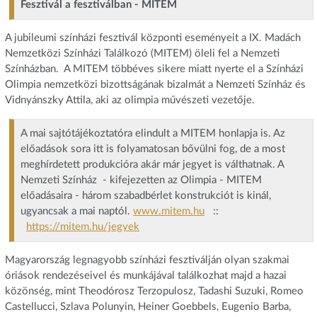
Fesztivál a fesztiválban - MITEM
A jubileumi színházi fesztivál központi eseményeit a IX. Madách
Nemzetközi Színházi Találkozó (MITEM) öleli fel a Nemzeti
Színházban. A MITEM többéves sikere miatt nyerte el a Színházi
Olimpia nemzetközi bizottságának bizalmát a Nemzeti Színház és
Vidnyánszky Attila, aki az olimpia művészeti vezetője.
A mai sajtótájékoztatóra elindult a MITEM honlapja is. Az
előadások sora itt is folyamatosan bővülni fog, de a most
meghírdetett produkcióra akár már jegyet is válthatnak. A
Nemzeti Színház - kifejezetten az Olimpia - MITEM
előadásaira - három szabadbérlet konstrukciót is kinál,
ugyancsak a mai naptól.
www.mitem.hu
::
https://mitem.hu/jegyek
Magyarország legnagyobb színházi fesztiválján olyan szakmai
óriások rendezéseivel és munkájával találkozhat majd a hazai
közönség, mint Theodórosz Terzopulosz, Tadashi Suzuki, Romeo
Castellucci, Szlava Polunyin, Heiner Goebbels, Eugenio Barba,