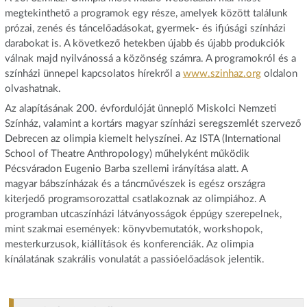
megtekinthető a programok egy része, amelyek között találunk
prózai, zenés és táncelőadásokat, gyermek- és ifjúsági színházi
darabokat is. A következő hetekben újabb és újabb produkciók
válnak majd nyilvánossá a közönség számra. A programokról és a
színházi ünnepel kapcsolatos hírekről a
www.szinhaz.org
oldalon
olvashatnak.
Az alapításának 200. évfordulóját ünneplő Miskolci Nemzeti
Színház, valamint a kortárs magyar színházi seregszemlét szervező
Debrecen az olimpia kiemelt helyszínei. Az ISTA (International
School of Theatre Anthropology) műhelyként működik
Pécsváradon Eugenio Barba szellemi irányítása alatt. A
magyar bábszínházak és a táncművészek is egész országra
kiterjedő programsorozattal csatlakoznak az olimpiához. A
programban utcaszínházi látványosságok éppúgy szerepelnek,
mint szakmai események: könyvbemutatók, workshopok,
mesterkurzusok, kiállítások és konferenciák. Az olimpia
kínálatának szakrális vonulatát a passióelőadások jelentik.