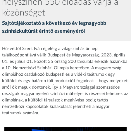
helyszínen 550 előadás várja a
közönséget
Sajtótájékoztató a következő év legnagyobb
színházkultúrát érintő eseményéről
Húsvéttól Szent Iván éjjeléig a világszínház ünnepi
találkozópontjává válik Budapest és Magyarország. 2023. április
01. és július 01. között 35 ország 200 társulata érkezik hazánkba
a 10. Nemzetközi Színházi Olimpia keretében. A magyarországi
olimpiához csatlakozó budapesti és a vidéki teátrumok egy
külföldi és egy határon túli produkciót fogadnak – hogy melyeket,
arról ők maguk döntenek. Így a Magyarországgal szomszédos
országok magyar nyelvű színházi műhelyei is részesei lehetnek az
olimpiának, a külföldi társulatok meghívása pedig tartós
nemzetközi kapcsolatok kialakulását jelentheti a magyar
teátrumok számára.