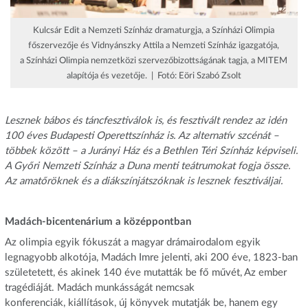
Kulcsár Edit a Nemzeti Színház dramaturgja, a Színházi Olimpia
főszervezője és Vidnyánszky Attila a Nemzeti Színház igazgatója,
a Színházi Olimpia nemzetközi szervezőbizottságának tagja, a MITEM
alapítója és vezetője. | Fotó: Eöri Szabó Zsolt
Lesznek bábos és táncfesztiválok is, és fesztivált rendez az idén
100 éves Budapesti Operettszínház is. Az alternatív szcénát –
többek között – a Jurányi Ház és a Bethlen Téri Színház képviseli.
A Győri Nemzeti Színház a Duna menti teátrumokat fogja össze.
Az amatőröknek és a diákszínjátszóknak is lesznek fesztiváljai.
Madách-bicentenárium a középpontban
Az olimpia egyik fókuszát a magyar drámairodalom egyik
legnagyobb alkotója, Madách Imre jelenti, aki 200 éve, 1823-ban
születetett, és akinek 140 éve mutatták be fő művét, Az ember
tragédiáját. Madách munkásságát nemcsak
konferenciák, kiállítások, új könyvek mutatják be, hanem egy