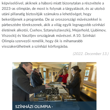
képviselőivel, akiknek a háború miatt bizonytalan a részvétele a
2023-as olimpián, de most is folynak a tárgyalások, és az utolsó
utáni pillanatig biztosítják számukra a lehetőséget, hogy
bekerüljenek a programba. De az oroszországi művészekkel is
párbeszédre törekszenek, akik a világ egyik legnagyobb színházi
életének alkotói, Csehov, Sztanyiszlavszkij, Mejerhold, Ljubimov,
Viszockij és Vasziljev országának művészei. A 10. Színházi
Olimpia szervezői remélik, hogy ők is mihamarabb
visszakerülhetnek a színházi körforgásba.
(2022. December 13.)
SZÍNHÁZI OLIMPIA -