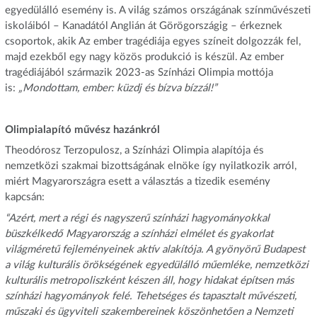
egyedülálló esemény is. A világ számos országának színművészeti
iskoláiból – Kanadától Anglián át Görögországig – érkeznek
csoportok, akik Az ember tragédiája egyes színeit dolgozzák fel,
majd ezekből egy nagy közös produkció is készül. Az ember
tragédiájából származik 2023-as Színházi Olimpia mottója
is:
„Mondottam, ember: küzdj és bízva bízzál!”
Olimpialapító művész hazánkról
Theodórosz Terzopulosz, a Színházi Olimpia alapítója és
nemzetközi szakmai bizottságának elnöke így nyilatkozik arról,
miért Magyarországra esett a választás a tizedik esemény
kapcsán:
“Azért, mert a régi és nagyszerű színházi hagyományokkal
büszkélkedő Magyarország a színházi elmélet és gyakorlat
világméretű fejleményeinek aktív alakítója. A gyönyörű Budapest
a világ kulturális örökségének egyedülálló műemléke, nemzetközi
kulturális metropoliszként készen áll, hogy hidakat építsen más
színházi hagyományok felé. Tehetséges és tapasztalt művészeti,
műszaki és ügyviteli szakembereinek köszönhetően a Nemzeti