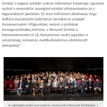
Színház a magyar színházi szakma intézményi központja: egyaránt
nyitott a nemzetközi avantgárd színházi elképzelésekre és a
hagyományok ápolására. Ez teszi különösen alkalmassá, hogy
hídként összekössön különböző iskolákat és színpadi
formanyelveket. Világunkban, melyet a színházak
homogenizálódása jellemez, a Nemzeti Színház a
harmóniateremtés és Új Humanizmus mottó jegyében a
sokszínűség, tolerancia, multikulturalizmus elkötelezett
támogatója.”
A sajtótájékoztató szervezői és résztvevői a Nemzeti Színházban |