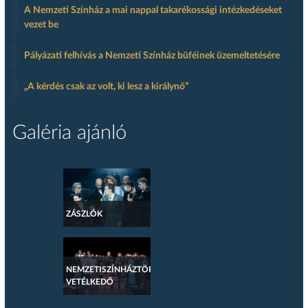
A Nemzeti Színház a mai nappal takarékossági intézkedéseket
vezet be
Pályázati felhívás a Nemzeti Színház büféinek üzemeltetésére
„A kérdés csak az volt, ki lesz a királynő”
Galéria ajánló
ZÁSZLÓK
NEMZETISZÍNHÁZTÖRTÉNETI
VETÉLKEDŐ