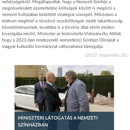
nehézségekről. Megállapodtak, hogy a Nemzeti Színház a
megnövekedett üzemeltetési költségek között is megőrzi a
nemzeti kultúrában betöltött stratégiai szerepét. Miközben a
teátrum megfelel a növekvő rezsiköltségek miatti takarékosság
követelményeinek, továbbra is a törvény által előírt módon
kiszolgálja nézőit. Miniszter úr biztosította Vidnyánszky Attilát,
hogy a 2023-ban rendezendő nemzetközi Színházi Olimpiát a
magyar kulturális kormányzat változatlanul támogatja.
(2022. September 20.)
MINISZTERI LÁTOGATÁS A NEMZETI
SZÍNHÁZBAN