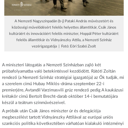
A Nemzeti Nagyszínpadán (b-j) Pataki András művészetért és
közösségi művelődésért felelős helyettes államtitkár, Csák János
kultúráért és innovációért felelős miniszter, Hoppál Péter kultúráért
felelős államtitkár és Vidnyánszky Attila, a Nemzeti Színház
vezérigazgatója | Fotó: Eöri Szabó Zsolt
A miniszteri látogatás a Nemzeti Színházban zajló két
próbafolyamatba való betekintéssel kezdődött. Rátóti Zoltán
rendező (a Nemzeti Színház stratégiai igazgatója) az Ők tudják, mi
a szerelem című Hubay Miklós-dráma szeptember 22-i
premierjére, Avtandil Varzimasvili grúz rendező pedig A kaukázusi
krétakör című Bertolt Brecht-darab október 14-i bemutatójára
készül a teátrum színművészeivel.
A próbák után Csák János miniszter úr és delegációja
megbeszélést tartott Vidnyánszky Attilával az európai uniós
szankciós politika következtében várhatóan kialakuló intézményi