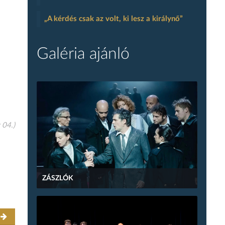
„A kérdés csak az volt, ki lesz a királynő”
Galéria ajánló
 04.)
ZÁSZLÓK
r