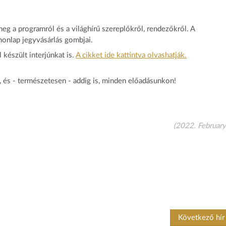
meg a programról és a világhírű szereplőkről, rendezőkről. A
 honlap jegyvásárlás gombjai.
készült interjúnkat is.
A cikket ide kattintva olvashatják.
 és - természetesen - addig is, minden előadásunkon!
(2022. February
Következő hí