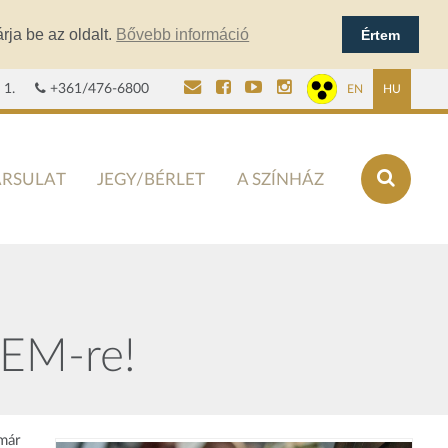
rja be az oldalt.
Bővebb információ
Értem
 1.
+361/476-6800
EN
HU
ÁRSULAT
JEGY/BÉRLET
A SZÍNHÁZ
TEM-re!
már