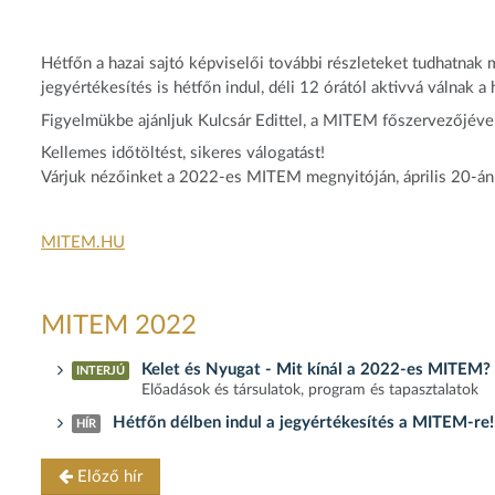
Hétfőn a hazai sajtó képviselői további részleteket tudhatnak 
jegyértékesítés is hétfőn indul, déli 12 órától aktivvá válnak a
Figyelmükbe ajánljuk Kulcsár Edittel, a MITEM főszervezőjével 
Kellemes időtöltést, sikeres válogatást!
Várjuk nézőinket a 2022-es MITEM megnyitóján, április 20-án,
MITEM.HU
MITEM 2022
Kelet és Nyugat - Mit kínál a 2022-es MITEM?
INTERJÚ
Előadások és társulatok, program és tapasztalatok
Hétfőn délben indul a jegyértékesítés a MITEM-re!
HÍR
Előző hír