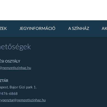
ZEK
JEGYINFORMÁCIÓ
A SZÍNHÁZ
AK
hetőségek
SI OSZTÁLY
@nemzetiszinhaz.hu
ZTÁR
est, Bajor Gizi park 1.
1/476-6868
gypenztar@nemzetiszinhaz.hu