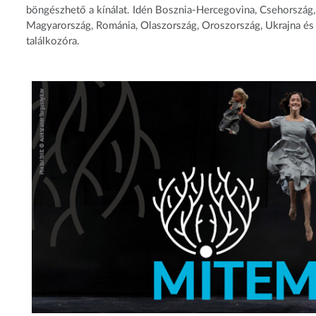
böngészhető a kínálat. Idén Bosznia-Hercegovina, Csehország, 
Magyarország, Románia, Olaszország, Oroszország, Ukrajna és
találkozóra.