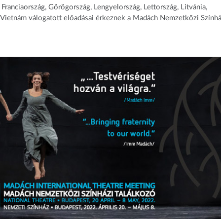
Franciaország, Görögország, Lengyelország, Lettország, Litvánia,
 Vietnám válogatott előadásai érkeznek a Madách Nemzetközi Színhá