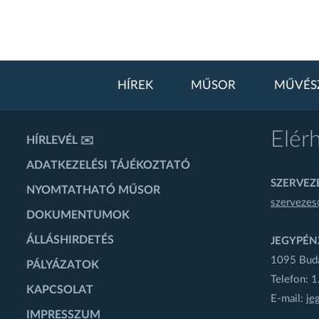
HÍREK
MŰSOR
MŰVÉS
Elér
HÍRLEVÉL ✉️
ADATKEZELÉSI TÁJÉKOZTATÓ
SZERVEZÉ
NYOMTATHATÓ MŰSOR
szervezes
DOKUMENTUMOK
ÁLLÁSHIRDETÉS
JEGYPÉN
1095 Budap
PÁLYÁZATOK
Telefon: 
KAPCSOLAT
E-mail:
je
IMPRESSZUM