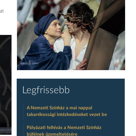
zi
Legfrissebb
A Nemzeti Színház a mai nappal
takarékossági intézkedéseket vezet be
Pályázati felhívás a Nemzeti Színház
büféinek üzemeltetésére